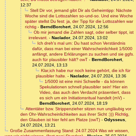
12:37
Stell Dir vor, jemand gibt Dir als Geheimtipp: Nächste
Woche sind die Lottozahlen so-und-so. Und eine Woche
später stellst Du fest: ja, der Tipp für die Lottozahlen war
richtig
-
BerndBorchert
,
24.07.2024, 12:56
Ob mir jemand die Zahlen sagt, oder selber tippt, ist
irrelevant.
-
Naclador
,
24.07.2024, 13:02
Ich dreh's mal um: Du hast schon Verständnis
dafür, dass man bei einer Wahrscheinlichkeit 1/5000
anfängt, andere Erklärungen zu suchen und sie ggfs.
auch für plausibler hält? owT
-
BerndBorchert
,
24.07.2024, 13:13
Klar,ich habe nur noch keine gehört, die ich für
plausibler halte.
-
Naclador
,
24.07.2024, 13:36
1/5000 ist eine mini Schwelle - da können
Spekulationen schnell plausibler sein! Hier ein
Video, das auch den Verdacht präsentiert, dass
es sich um ein Initiationsritual handelt (mV)
-
BerndBorchert
,
24.07.2024, 18:19
Attentäter bzw. Strippenzieher sitzen nun ungläubig vor
den Ohr-Wahrscheinlichkeiten aus ihrer Sicht :))) Richtig,
den Glauben ist hier fehl am Platze (owT)
-
Odysseus
,
24.07.2024, 13:21
Große Zusammenfassung Stand: 24.07.2024 Was wir wissen,