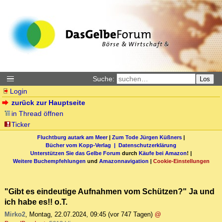
Suche:
Los
Login
zurück zur Hauptseite
in Thread öffnen
Ticker
Fluchtburg autark am Meer
|
Zum Tode Jürgen Küßners
|
Bücher vom Kopp-Verlag |
Datenschutzerklärung
Unterstützen Sie das Gelbe Forum
durch
Käufe bei Amazon
! |
Weitere Buchempfehlungen
und
Amazonnavigation
|
Cookie-Einstellungen
"Gibt es eindeutige Aufnahmen vom Schützen?" Ja und
ich habe es!! o.T.
Mirko2
,
Montag, 22.07.2024, 09:45
(vor 747 Tagen)
@