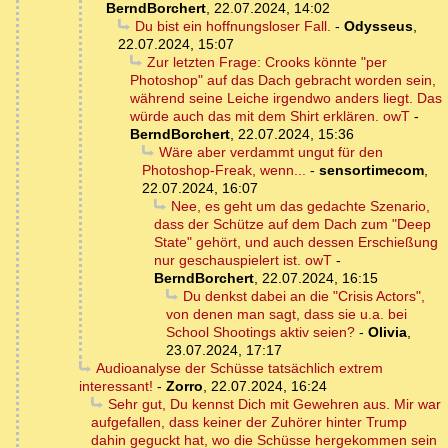
BerndBorchert
,
22.07.2024, 14:02
Du bist ein hoffnungsloser Fall.
-
Odysseus
,
22.07.2024, 15:07
Zur letzten Frage: Crooks könnte "per
Photoshop" auf das Dach gebracht worden sein,
während seine Leiche irgendwo anders liegt. Das
würde auch das mit dem Shirt erklären. owT
-
BerndBorchert
,
22.07.2024, 15:36
Wäre aber verdammt ungut für den
Photoshop-Freak, wenn...
-
sensortimecom
,
22.07.2024, 16:07
Nee, es geht um das gedachte Szenario,
dass der Schütze auf dem Dach zum "Deep
State" gehört, und auch dessen Erschießung
nur geschauspielert ist. owT
-
BerndBorchert
,
22.07.2024, 16:15
Du denkst dabei an die "Crisis Actors",
von denen man sagt, dass sie u.a. bei
School Shootings aktiv seien?
-
Olivia
,
23.07.2024, 17:17
Audioanalyse der Schüsse tatsächlich extrem
interessant!
-
Zorro
,
22.07.2024, 16:24
Sehr gut, Du kennst Dich mit Gewehren aus. Mir war
aufgefallen, dass keiner der Zuhörer hinter Trump
dahin geguckt hat, wo die Schüsse hergekommen sein