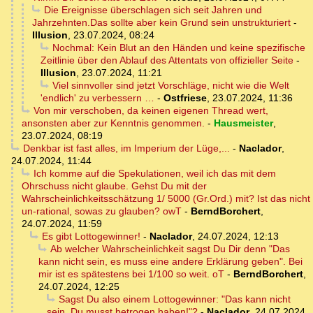
Die Ereignisse überschlagen sich seit Jahren und
Jahrzehnten.Das sollte aber kein Grund sein unstrukturiert
-
Illusion
,
23.07.2024, 08:24
Nochmal: Kein Blut an den Händen und keine spezifische
Zeitlinie über den Ablauf des Attentats von offizieller Seite
-
Illusion
,
23.07.2024, 11:21
Viel sinnvoller sind jetzt Vorschläge, nicht wie die Welt
'endlich' zu verbessern …
-
Ostfriese
,
23.07.2024, 11:36
Von mir verschoben, da keinen eigenen Thread wert,
ansonsten aber zur Kenntnis genommen.
-
Hausmeister
,
23.07.2024, 08:19
Denkbar ist fast alles, im Imperium der Lüge,...
-
Naclador
,
24.07.2024, 11:44
Ich komme auf die Spekulationen, weil ich das mit dem
Ohrschuss nicht glaube. Gehst Du mit der
Wahrscheinlichkeitsschätzung 1/ 5000 (Gr.Ord.) mit? Ist das nicht
un-rational, sowas zu glauben? owT
-
BerndBorchert
,
24.07.2024, 11:59
Es gibt Lottogewinner!
-
Naclador
,
24.07.2024, 12:13
Ab welcher Wahrscheinlichkeit sagst Du Dir denn "Das
kann nicht sein, es muss eine andere Erklärung geben". Bei
mir ist es spätestens bei 1/100 so weit. oT
-
BerndBorchert
,
24.07.2024, 12:25
Sagst Du also einem Lottogewinner: "Das kann nicht
sein, Du musst betrogen haben!"?
-
Naclador
,
24.07.2024,