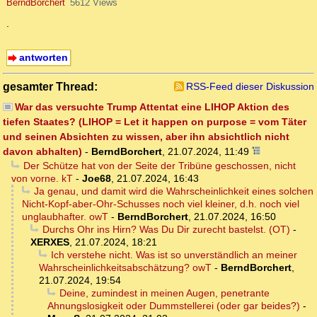
BerndBorchert
5612 Views
.
antworten
gesamter Thread:
RSS-Feed dieser Diskussion
War das versuchte Trump Attentat eine LIHOP Aktion des
tiefen Staates? (LIHOP = Let it happen on purpose = vom Täter
und seinen Absichten zu wissen, aber ihn absichtlich nicht
davon abhalten)
-
BerndBorchert
,
21.07.2024, 11:49
Der Schütze hat von der Seite der Tribüne geschossen, nicht
von vorne. kT
-
Joe68
,
21.07.2024, 16:43
Ja genau, und damit wird die Wahrscheinlichkeit eines solchen
Nicht-Kopf-aber-Ohr-Schusses noch viel kleiner, d.h. noch viel
unglaubhafter. owT
-
BerndBorchert
,
21.07.2024, 16:50
Durchs Ohr ins Hirn? Was Du Dir zurecht bastelst. (OT)
-
XERXES
,
21.07.2024, 18:21
Ich verstehe nicht. Was ist so unverständlich an meiner
Wahrscheinlichkeitsabschätzung? owT
-
BerndBorchert
,
21.07.2024, 19:54
Deine, zumindest in meinen Augen, penetrante
Ahnungslosigkeit oder Dummstellerei (oder gar beides?)
-