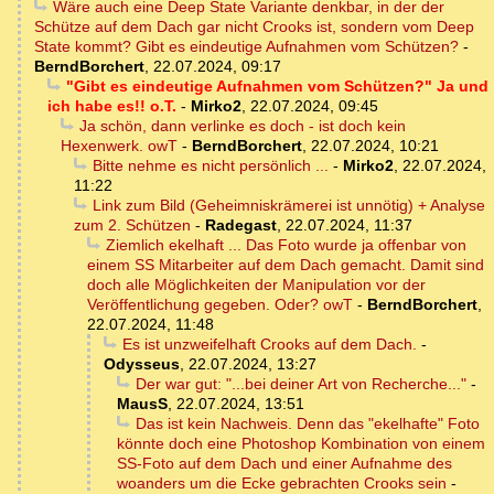
Wäre auch eine Deep State Variante denkbar, in der der
Schütze auf dem Dach gar nicht Crooks ist, sondern vom Deep
State kommt? Gibt es eindeutige Aufnahmen vom Schützen?
-
BerndBorchert
,
22.07.2024, 09:17
"Gibt es eindeutige Aufnahmen vom Schützen?" Ja und
ich habe es!! o.T.
-
Mirko2
,
22.07.2024, 09:45
Ja schön, dann verlinke es doch - ist doch kein
Hexenwerk. owT
-
BerndBorchert
,
22.07.2024, 10:21
Bitte nehme es nicht persönlich ...
-
Mirko2
,
22.07.2024,
11:22
Link zum Bild (Geheimniskrämerei ist unnötig) + Analyse
zum 2. Schützen
-
Radegast
,
22.07.2024, 11:37
Ziemlich ekelhaft ... Das Foto wurde ja offenbar von
einem SS Mitarbeiter auf dem Dach gemacht. Damit sind
doch alle Möglichkeiten der Manipulation vor der
Veröffentlichung gegeben. Oder? owT
-
BerndBorchert
,
22.07.2024, 11:48
Es ist unzweifelhaft Crooks auf dem Dach.
-
Odysseus
,
22.07.2024, 13:27
Der war gut: "...bei deiner Art von Recherche..."
-
MausS
,
22.07.2024, 13:51
Das ist kein Nachweis. Denn das "ekelhafte" Foto
könnte doch eine Photoshop Kombination von einem
SS-Foto auf dem Dach und einer Aufnahme des
woanders um die Ecke gebrachten Crooks sein
-