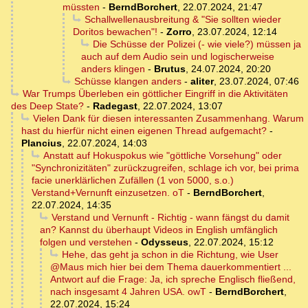
müssten
-
BerndBorchert
,
22.07.2024, 21:47
Schallwellenausbreitung & "Sie sollten wieder
Doritos bewachen"!
-
Zorro
,
23.07.2024, 12:14
Die Schüsse der Polizei (- wie viele?) müssen ja
auch auf dem Audio sein und logischerweise
anders klingen
-
Brutus
,
24.07.2024, 20:20
Schüsse klangen anders
-
aliter
,
23.07.2024, 07:46
War Trumps Überleben ein göttlicher Eingriff in die Aktivitäten
des Deep State?
-
Radegast
,
22.07.2024, 13:07
Vielen Dank für diesen interessanten Zusammenhang. Warum
hast du hierfür nicht einen eigenen Thread aufgemacht?
-
Plancius
,
22.07.2024, 14:03
Anstatt auf Hokuspokus wie "göttliche Vorsehung" oder
"Synchronizitäten" zurückzugreifen, schlage ich vor, bei prima
facie unerklärlichen Zufällen (1 von 5000, s.o.)
Verstand+Vernunft einzusetzen. oT
-
BerndBorchert
,
22.07.2024, 14:35
Verstand und Vernunft - Richtig - wann fängst du damit
an? Kannst du überhaupt Videos in English umfänglich
folgen und verstehen
-
Odysseus
,
22.07.2024, 15:12
Hehe, das geht ja schon in die Richtung, wie User
@Maus mich hier bei dem Thema dauerkommentiert ...
Antwort auf die Frage: Ja, ich spreche Englisch fließend,
nach insgesamt 4 Jahren USA. owT
-
BerndBorchert
,
22.07.2024, 15:24