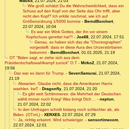
MausS
,
21.07.2024, 21:03
Wie groß schätzt Du die Wahrscheinlichkeit, dass ein
Schuss auf den Kopf von der Seite das Ohr trifft, aber
nicht den Kopf? Ich erklär nochmal, wie ich auf
Größenordnung 1/5000 komme
-
BerndBorchert
,
22.07.2024, 10:04
Es war ein Wink Gottes, der ihn vor einem
Kopfschuss gerettet hat?!
-
Joe68
,
22.07.2024, 17:51
Genau, so haben sich das die "Choreographen"
vorgestellt: dass er diese Aura des Unzerstörbaren
bekommt
-
BerndBorchert
,
01.01.2025, 21:19
OT "Biden sagt, er ziehe sich aus dem
Präsidentschaftswahlkampf zurück" O.T
-
Mirko2
,
21.07.2024,
19:56
Das war es dann für Trump.
-
SevenSamurai
,
21.07.2024,
21:19
Abwarten. Glaube nicht, dass die Amerikaner Harris
waehlen. kwT
-
Dragonfly
,
21.07.2024, 21:20
Es gibt weit Schlimmeres: die Mehrheit der Deutschen
wählt immer noch Krieg! Was bringt Dich ...
-
neptun
,
21.07.2024, 22:02
In den Umfragen schnitt bislang noch schlechter ab, als
Biden. (OTmL)
-
XERXES
,
22.07.2024, 07:29
Ja, richtig erkannt. Wird schwieriger.
-
sensortimecom
,
22.07.2024, 12:01