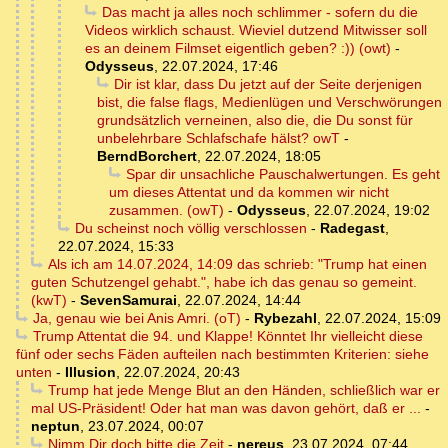
Das macht ja alles noch schlimmer - sofern du die
Videos wirklich schaust. Wieviel dutzend Mitwisser soll
es an deinem Filmset eigentlich geben? :)) (owt)
-
Odysseus
,
22.07.2024, 17:46
Dir ist klar, dass Du jetzt auf der Seite derjenigen
bist, die false flags, Medienlügen und Verschwörungen
grundsätzlich verneinen, also die, die Du sonst für
unbelehrbare Schlafschafe hälst? owT
-
BerndBorchert
,
22.07.2024, 18:05
Spar dir unsachliche Pauschalwertungen. Es geht
um dieses Attentat und da kommen wir nicht
zusammen. (owT)
-
Odysseus
,
22.07.2024, 19:02
Du scheinst noch völlig verschlossen
-
Radegast
,
22.07.2024, 15:33
Als ich am 14.07.2024, 14:09 das schrieb: "Trump hat einen
guten Schutzengel gehabt.", habe ich das genau so gemeint.
(kwT)
-
SevenSamurai
,
22.07.2024, 14:44
Ja, genau wie bei Anis Amri. (oT)
-
Rybezahl
,
22.07.2024, 15:09
Trump Attentat die 94. und Klappe! Könntet Ihr vielleicht diese
fünf oder sechs Fäden aufteilen nach bestimmten Kriterien: siehe
unten
-
Illusion
,
22.07.2024, 20:43
Trump hat jede Menge Blut an den Händen, schließlich war er
mal US-Präsident! Oder hat man was davon gehört, daß er ...
-
neptun
,
23.07.2024, 00:07
Nimm Dir doch bitte die Zeit
-
nereus
,
23.07.2024, 07:44