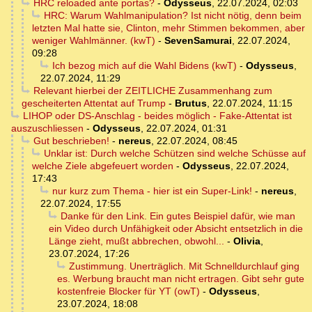
HRC reloaded ante portas?
-
Odysseus
,
22.07.2024, 02:03
HRC: Warum Wahlmanipulation? Ist nicht nötig, denn beim
letzten Mal hatte sie, Clinton, mehr Stimmen bekommen, aber
weniger Wahlmänner. (kwT)
-
SevenSamurai
,
22.07.2024,
09:28
Ich bezog mich auf die Wahl Bidens (kwT)
-
Odysseus
,
22.07.2024, 11:29
Relevant hierbei der ZEITLICHE Zusammenhang zum
gescheiterten Attentat auf Trump
-
Brutus
,
22.07.2024, 11:15
LIHOP oder DS-Anschlag - beides möglich - Fake-Attentat ist
auszuschliessen
-
Odysseus
,
22.07.2024, 01:31
Gut beschrieben!
-
nereus
,
22.07.2024, 08:45
Unklar ist: Durch welche Schützen sind welche Schüsse auf
welche Ziele abgefeuert worden
-
Odysseus
,
22.07.2024,
17:43
nur kurz zum Thema - hier ist ein Super-Link!
-
nereus
,
22.07.2024, 17:55
Danke für den Link. Ein gutes Beispiel dafür, wie man
ein Video durch Unfähigkeit oder Absicht entsetzlich in die
Länge zieht, mußt abbrechen, obwohl...
-
Olivia
,
23.07.2024, 17:26
Zustimmung. Unerträglich. Mit Schnelldurchlauf ging
es. Werbung braucht man nicht ertragen. Gibt sehr gute
kostenfreie Blocker für YT (owT)
-
Odysseus
,
23.07.2024, 18:08