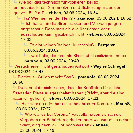
Wie soll das technisch funktionieren bei so
unterschiedlichen Stromnetzen und Sicherungen aus der
ganzen EU? o.T.
-
ebbes
,
03.06.2024, 16:34
Hä? Wie meinen der Herr?
-
paranoia
,
03.06.2024, 16:52
Ich habe mir die Stromtrassen und Verzweigungen
angeschaut. Dass man die alle überlasten oder
ausschalten kann glaube ich nicht.
-
ebbes
,
03.06.2024,
17:33
Es gibt keinen 'halben' Kurzschluß
-
Bergamr
,
03.06.2024, 19:02
zwei Fälle, die man als Blackout klassifizieren muss
-
paranoia
,
03.06.2024, 20:49
Versuch einer nicht ganz naiven Antwort
-
Wayne Schlegel
,
03.06.2024, 16:43
Blackout - Grillen macht Spaß
-
paranoia
,
03.06.2024,
16:50
Du kannst dir sicher sein, dass die Behörden für solche
Szenarien Pläne ausgearbeitet haben (Pflicht, aber die sind
natürlich geheim)
-
ebbes
,
03.06.2024, 17:21
Hier schrieb offenbar ein unbelehrbarer Komiker
-
MausS
,
03.06.2024, 17:37
Wie war es bei Corona? Fast alle haben sich an die
Vorgaben der Behörden gehalten oder wie war es in deiner
Stadt, ging nach 22 Uhr noch was ab?
-
ebbes
,
03.06.2024, 17:49