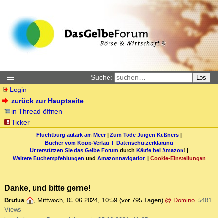
Suche:
Los
Login
zurück zur Hauptseite
in Thread öffnen
Ticker
Fluchtburg autark am Meer
|
Zum Tode Jürgen Küßners
|
Bücher vom Kopp-Verlag |
Datenschutzerklärung
Unterstützen Sie das Gelbe Forum
durch
Käufe bei Amazon
! |
Weitere Buchempfehlungen
und
Amazonnavigation
|
Cookie-Einstellungen
Danke, und bitte gerne!
Brutus
,
Mittwoch, 05.06.2024, 10:59
(vor 795 Tagen)
@ Domino
5481
Views