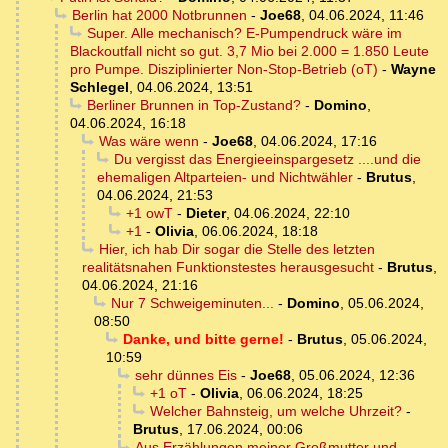
Berlin hat 2000 Notbrunnen
-
Joe68
,
04.06.2024, 11:46
Super. Alle mechanisch? E-Pumpendruck wäre im
Blackoutfall nicht so gut. 3,7 Mio bei 2.000 = 1.850 Leute
pro Pumpe. Disziplinierter Non-Stop-Betrieb (oT)
-
Wayne
Schlegel
,
04.06.2024, 13:51
Berliner Brunnen in Top-Zustand?
-
Domino
,
04.06.2024, 16:18
Was wäre wenn
-
Joe68
,
04.06.2024, 17:16
Du vergisst das Energieeinspargesetz ....und die
ehemaligen Altparteien- und Nichtwähler
-
Brutus
,
04.06.2024, 21:53
+1 owT
-
Dieter
,
04.06.2024, 22:10
+1
-
Olivia
,
06.06.2024, 18:18
Hier, ich hab Dir sogar die Stelle des letzten
realitätsnahen Funktionstestes herausgesucht
-
Brutus
,
04.06.2024, 21:16
Nur 7 Schweigeminuten...
-
Domino
,
05.06.2024,
08:50
Danke, und bitte gerne!
-
Brutus
,
05.06.2024,
10:59
sehr dünnes Eis
-
Joe68
,
05.06.2024, 12:36
+1 oT
-
Olivia
,
06.06.2024, 18:25
Welcher Bahnsteig, um welche Uhrzeit?
-
Brutus
,
17.06.2024, 00:06
Aus Erzählungen meiner Großmutter und