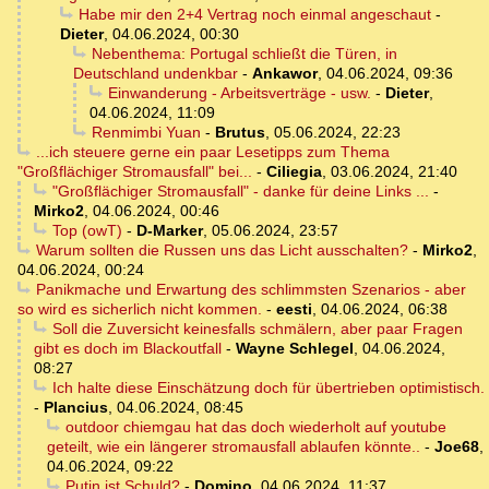
Habe mir den 2+4 Vertrag noch einmal angeschaut
-
Dieter
,
04.06.2024, 00:30
Nebenthema: Portugal schließt die Türen, in
Deutschland undenkbar
-
Ankawor
,
04.06.2024, 09:36
Einwanderung - Arbeitsverträge - usw.
-
Dieter
,
04.06.2024, 11:09
Renmimbi Yuan
-
Brutus
,
05.06.2024, 22:23
...ich steuere gerne ein paar Lesetipps zum Thema
"Großflächiger Stromausfall" bei...
-
Ciliegia
,
03.06.2024, 21:40
"Großflächiger Stromausfall" - danke für deine Links ...
-
Mirko2
,
04.06.2024, 00:46
Top (owT)
-
D-Marker
,
05.06.2024, 23:57
Warum sollten die Russen uns das Licht ausschalten?
-
Mirko2
,
04.06.2024, 00:24
Panikmache und Erwartung des schlimmsten Szenarios - aber
so wird es sicherlich nicht kommen.
-
eesti
,
04.06.2024, 06:38
Soll die Zuversicht keinesfalls schmälern, aber paar Fragen
gibt es doch im Blackoutfall
-
Wayne Schlegel
,
04.06.2024,
08:27
Ich halte diese Einschätzung doch für übertrieben optimistisch.
-
Plancius
,
04.06.2024, 08:45
outdoor chiemgau hat das doch wiederholt auf youtube
geteilt, wie ein längerer stromausfall ablaufen könnte..
-
Joe68
,
04.06.2024, 09:22
Putin ist Schuld?
-
Domino
,
04.06.2024, 11:37