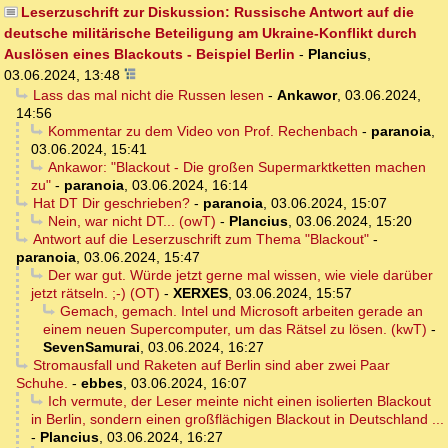
Leserzuschrift zur Diskussion: Russische Antwort auf die
deutsche militärische Beteiligung am Ukraine-Konflikt durch
Auslösen eines Blackouts - Beispiel Berlin
-
Plancius
,
03.06.2024, 13:48
Lass das mal nicht die Russen lesen
-
Ankawor
,
03.06.2024,
14:56
Kommentar zu dem Video von Prof. Rechenbach
-
paranoia
,
03.06.2024, 15:41
Ankawor: "Blackout - Die großen Supermarktketten machen
zu"
-
paranoia
,
03.06.2024, 16:14
Hat DT Dir geschrieben?
-
paranoia
,
03.06.2024, 15:07
Nein, war nicht DT... (owT)
-
Plancius
,
03.06.2024, 15:20
Antwort auf die Leserzuschrift zum Thema "Blackout"
-
paranoia
,
03.06.2024, 15:47
Der war gut. Würde jetzt gerne mal wissen, wie viele darüber
jetzt rätseln. ;-) (OT)
-
XERXES
,
03.06.2024, 15:57
Gemach, gemach. Intel und Microsoft arbeiten gerade an
einem neuen Supercomputer, um das Rätsel zu lösen. (kwT)
-
SevenSamurai
,
03.06.2024, 16:27
Stromausfall und Raketen auf Berlin sind aber zwei Paar
Schuhe.
-
ebbes
,
03.06.2024, 16:07
Ich vermute, der Leser meinte nicht einen isolierten Blackout
in Berlin, sondern einen großflächigen Blackout in Deutschland ...
-
Plancius
,
03.06.2024, 16:27