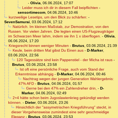
-
Olivia
,
06.06.2024, 17:07
Leider muss ich dir in diesem Fall beipflichten
-
sensortimecom
,
04.06.2024, 10:46
kurzweilige Lesetips, um den Blick zu schärfen:
-
SevenSamurai
,
03.06.2024, 17:12
Natürlich. Im kleinen Maßstab, zur Demostration, von den
Russen. Vor vielen Jahren. Die legten einen US-Flugzeugträger
im Schwarzen Meer lahm, indem sie ihn 1 x überflogen.
-
Olivia
,
06.06.2024, 17:20
Kriegsrecht binnen weniger Minuten
-
Brutus
,
03.06.2024, 21:39
Keule, beim dritten Mal gibst Du Einen aus
-
D-Marker
,
03.06.2024, 22:56
120 Tagessätze sind kein Pappenstiel - der Micha ist raus
-
Brutus
,
03.06.2024, 23:58
Ist oft eine persönliche Frage, auch vom Stand der
Erkenntnisse abhängig
-
D-Marker
,
04.06.2024, 00:46
Nachtrag wegen der jungen Generation Wahlergebnis:
47% AFD
-
Brutus
,
04.06.2024, 01:57
Gerne bei den 47% ein Zahlendreher drin,
-
D-
Marker
,
04.06.2024, 02:49
2+4 hätte schon beim Jugoslawienkrieg gekündigt werden
können.
-
Dieter
,
03.06.2024, 23:26
Hinsichtlich der "assymetrischen Kriegsführung" steckt, in
dieser Vorgehensweise zumindest eine sehr geschmeidige
Eleganz
-
Brutus
,
03.06.2024, 23:53