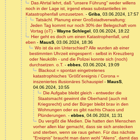
Das Ahrtal lehrt, daß "unsere Führung" weder willens
noch in der Lage ist, irgend etwas substantielles im
Katastrophenfall umzusetzen.
-
Griba
,
03.06.2024, 17:57
Tatsächl. Planung einer Großstadtverwaltung:
Jeden Tag kommt nur noch 30% der Belegschaft vom
Vortag (oT)
-
Wayne Schlegel
,
03.06.2024, 18:22
Hier geht es doch um einen Katastrophenfall, und
eben
-
MausS
,
03.06.2024, 18:36
Wo ist da ein Unterschied? Alle wurden ab einer
bestimmten Uhrzeit eingesperrt - selbst in Kreuzberg
oder Neukölln - und die Polizei konnte sich (noch)
durchsetzen. o.T.
-
ebbes
,
03.06.2024, 19:09
Blackout = spontan eingetretenes
katastrophisches 'Größt'ereignis / Corona =
inszeniertes illusionäres Schauspiel
-
MausS
,
04.06.2024, 10:55
Die Aufgabe bleibt gleich - entweder die
Staatsmacht gewinnt die Oberhand (auch mit
Kriegsrecht) und der Bürger bleibt brav in den
Wohnungen oder es gibt nachts Chaos und
Plünderungen.
-
ebbes
,
04.06.2024, 11:31
Du vergißt die Medien. Die hatten den Menschen
vorher allen klar gemacht, dass sie sich anstecken
und sterben, wenn sie raus gehen. Für das nächste
"Ereignis" braucht man dann wohl "Aliens", damit das