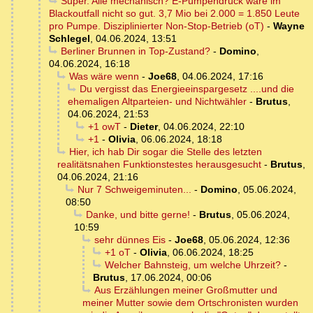
Super. Alle mechanisch? E-Pumpendruck wäre im
Blackoutfall nicht so gut. 3,7 Mio bei 2.000 = 1.850 Leute
pro Pumpe. Disziplinierter Non-Stop-Betrieb (oT)
-
Wayne
Schlegel
,
04.06.2024, 13:51
Berliner Brunnen in Top-Zustand?
-
Domino
,
04.06.2024, 16:18
Was wäre wenn
-
Joe68
,
04.06.2024, 17:16
Du vergisst das Energieeinspargesetz ....und die
ehemaligen Altparteien- und Nichtwähler
-
Brutus
,
04.06.2024, 21:53
+1 owT
-
Dieter
,
04.06.2024, 22:10
+1
-
Olivia
,
06.06.2024, 18:18
Hier, ich hab Dir sogar die Stelle des letzten
realitätsnahen Funktionstestes herausgesucht
-
Brutus
,
04.06.2024, 21:16
Nur 7 Schweigeminuten...
-
Domino
,
05.06.2024,
08:50
Danke, und bitte gerne!
-
Brutus
,
05.06.2024,
10:59
sehr dünnes Eis
-
Joe68
,
05.06.2024, 12:36
+1 oT
-
Olivia
,
06.06.2024, 18:25
Welcher Bahnsteig, um welche Uhrzeit?
-
Brutus
,
17.06.2024, 00:06
Aus Erzählungen meiner Großmutter und
meiner Mutter sowie dem Ortschronisten wurden