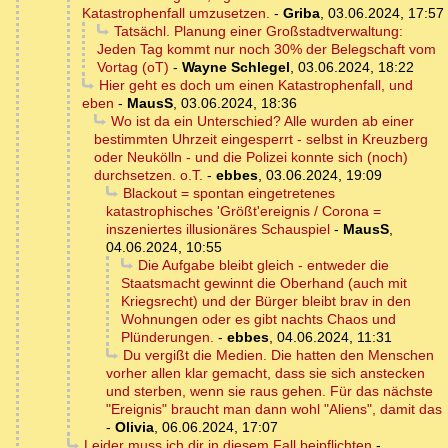
Katastrophenfall umzusetzen.
-
Griba
,
03.06.2024, 17:57
Tatsächl. Planung einer Großstadtverwaltung:
Jeden Tag kommt nur noch 30% der Belegschaft vom
Vortag (oT)
-
Wayne Schlegel
,
03.06.2024, 18:22
Hier geht es doch um einen Katastrophenfall, und
eben
-
MausS
,
03.06.2024, 18:36
Wo ist da ein Unterschied? Alle wurden ab einer
bestimmten Uhrzeit eingesperrt - selbst in Kreuzberg
oder Neukölln - und die Polizei konnte sich (noch)
durchsetzen. o.T.
-
ebbes
,
03.06.2024, 19:09
Blackout = spontan eingetretenes
katastrophisches 'Größt'ereignis / Corona =
inszeniertes illusionäres Schauspiel
-
MausS
,
04.06.2024, 10:55
Die Aufgabe bleibt gleich - entweder die
Staatsmacht gewinnt die Oberhand (auch mit
Kriegsrecht) und der Bürger bleibt brav in den
Wohnungen oder es gibt nachts Chaos und
Plünderungen.
-
ebbes
,
04.06.2024, 11:31
Du vergißt die Medien. Die hatten den Menschen
vorher allen klar gemacht, dass sie sich anstecken
und sterben, wenn sie raus gehen. Für das nächste
"Ereignis" braucht man dann wohl "Aliens", damit das
-
Olivia
,
06.06.2024, 17:07
Leider muss ich dir in diesem Fall beipflichten
-