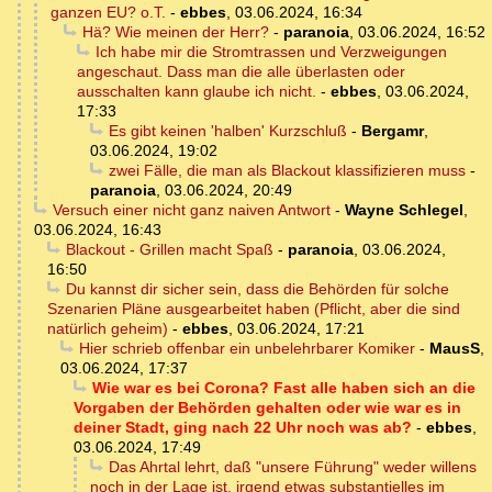
ganzen EU? o.T.
-
ebbes
,
03.06.2024, 16:34
Hä? Wie meinen der Herr?
-
paranoia
,
03.06.2024, 16:52
Ich habe mir die Stromtrassen und Verzweigungen
angeschaut. Dass man die alle überlasten oder
ausschalten kann glaube ich nicht.
-
ebbes
,
03.06.2024,
17:33
Es gibt keinen 'halben' Kurzschluß
-
Bergamr
,
03.06.2024, 19:02
zwei Fälle, die man als Blackout klassifizieren muss
-
paranoia
,
03.06.2024, 20:49
Versuch einer nicht ganz naiven Antwort
-
Wayne Schlegel
,
03.06.2024, 16:43
Blackout - Grillen macht Spaß
-
paranoia
,
03.06.2024,
16:50
Du kannst dir sicher sein, dass die Behörden für solche
Szenarien Pläne ausgearbeitet haben (Pflicht, aber die sind
natürlich geheim)
-
ebbes
,
03.06.2024, 17:21
Hier schrieb offenbar ein unbelehrbarer Komiker
-
MausS
,
03.06.2024, 17:37
Wie war es bei Corona? Fast alle haben sich an die
Vorgaben der Behörden gehalten oder wie war es in
deiner Stadt, ging nach 22 Uhr noch was ab?
-
ebbes
,
03.06.2024, 17:49
Das Ahrtal lehrt, daß "unsere Führung" weder willens
noch in der Lage ist, irgend etwas substantielles im