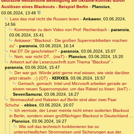
deutsche militärische Beteiligung am Ukraine-Konflikt durch
Auslösen eines Blackouts - Beispiel Berlin
-
Plancius
,
03.06.2024, 13:48
Lass das mal nicht die Russen lesen
-
Ankawor
,
03.06.2024,
14:56
Kommentar zu dem Video von Prof. Rechenbach
-
paranoia
,
03.06.2024, 15:41
Ankawor: "Blackout - Die großen Supermarktketten machen
zu"
-
paranoia
,
03.06.2024, 16:14
Hat DT Dir geschrieben?
-
paranoia
,
03.06.2024, 15:07
Nein, war nicht DT... (owT)
-
Plancius
,
03.06.2024, 15:20
Antwort auf die Leserzuschrift zum Thema "Blackout"
-
paranoia
,
03.06.2024, 15:47
Der war gut. Würde jetzt gerne mal wissen, wie viele darüber
jetzt rätseln. ;-) (OT)
-
XERXES
,
03.06.2024, 15:57
Gemach, gemach. Intel und Microsoft arbeiten gerade an
einem neuen Supercomputer, um das Rätsel zu lösen. (kwT)
-
SevenSamurai
,
03.06.2024, 16:27
Stromausfall und Raketen auf Berlin sind aber zwei Paar
Schuhe.
-
ebbes
,
03.06.2024, 16:07
Ich vermute, der Leser meinte nicht einen isolierten Blackout
in Berlin, sondern einen großflächigen Blackout in Deutschland ...
-
Plancius
,
03.06.2024, 16:27
Wie soll das technisch funktionieren bei so
unterschiedlichen Stromnetzen und Sicherungen aus der