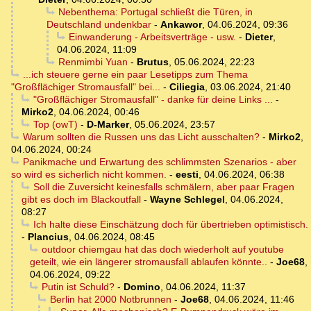
Nebenthema: Portugal schließt die Türen, in
Deutschland undenkbar
-
Ankawor
,
04.06.2024, 09:36
Einwanderung - Arbeitsverträge - usw.
-
Dieter
,
04.06.2024, 11:09
Renmimbi Yuan
-
Brutus
,
05.06.2024, 22:23
...ich steuere gerne ein paar Lesetipps zum Thema
"Großflächiger Stromausfall" bei...
-
Ciliegia
,
03.06.2024, 21:40
"Großflächiger Stromausfall" - danke für deine Links ...
-
Mirko2
,
04.06.2024, 00:46
Top (owT)
-
D-Marker
,
05.06.2024, 23:57
Warum sollten die Russen uns das Licht ausschalten?
-
Mirko2
,
04.06.2024, 00:24
Panikmache und Erwartung des schlimmsten Szenarios - aber
so wird es sicherlich nicht kommen.
-
eesti
,
04.06.2024, 06:38
Soll die Zuversicht keinesfalls schmälern, aber paar Fragen
gibt es doch im Blackoutfall
-
Wayne Schlegel
,
04.06.2024,
08:27
Ich halte diese Einschätzung doch für übertrieben optimistisch.
-
Plancius
,
04.06.2024, 08:45
outdoor chiemgau hat das doch wiederholt auf youtube
geteilt, wie ein längerer stromausfall ablaufen könnte..
-
Joe68
,
04.06.2024, 09:22
Putin ist Schuld?
-
Domino
,
04.06.2024, 11:37
Berlin hat 2000 Notbrunnen
-
Joe68
,
04.06.2024, 11:46