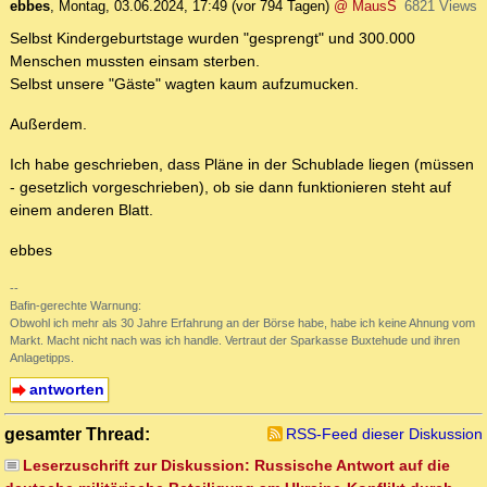
ebbes
,
Montag, 03.06.2024, 17:49
(vor 794 Tagen)
@ MausS
6821 Views
Selbst Kindergeburtstage wurden "gesprengt" und 300.000
Menschen mussten einsam sterben.
Selbst unsere "Gäste" wagten kaum aufzumucken.
Außerdem.
Ich habe geschrieben, dass Pläne in der Schublade liegen (müssen
- gesetzlich vorgeschrieben), ob sie dann funktionieren steht auf
einem anderen Blatt.
ebbes
--
Bafin-gerechte Warnung:
Obwohl ich mehr als 30 Jahre Erfahrung an der Börse habe, habe ich keine Ahnung vom
Markt. Macht nicht nach was ich handle. Vertraut der Sparkasse Buxtehude und ihren
Anlagetipps.
antworten
gesamter Thread:
RSS-Feed dieser Diskussion
Leserzuschrift zur Diskussion: Russische Antwort auf die