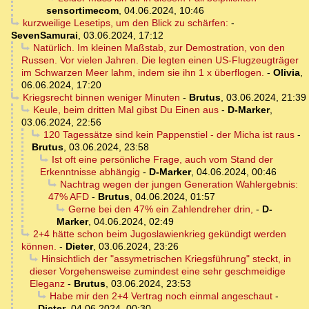
sensortimecom
,
04.06.2024, 10:46
kurzweilige Lesetips, um den Blick zu schärfen:
-
SevenSamurai
,
03.06.2024, 17:12
Natürlich. Im kleinen Maßstab, zur Demostration, von den
Russen. Vor vielen Jahren. Die legten einen US-Flugzeugträger
im Schwarzen Meer lahm, indem sie ihn 1 x überflogen.
-
Olivia
,
06.06.2024, 17:20
Kriegsrecht binnen weniger Minuten
-
Brutus
,
03.06.2024, 21:39
Keule, beim dritten Mal gibst Du Einen aus
-
D-Marker
,
03.06.2024, 22:56
120 Tagessätze sind kein Pappenstiel - der Micha ist raus
-
Brutus
,
03.06.2024, 23:58
Ist oft eine persönliche Frage, auch vom Stand der
Erkenntnisse abhängig
-
D-Marker
,
04.06.2024, 00:46
Nachtrag wegen der jungen Generation Wahlergebnis:
47% AFD
-
Brutus
,
04.06.2024, 01:57
Gerne bei den 47% ein Zahlendreher drin,
-
D-
Marker
,
04.06.2024, 02:49
2+4 hätte schon beim Jugoslawienkrieg gekündigt werden
können.
-
Dieter
,
03.06.2024, 23:26
Hinsichtlich der "assymetrischen Kriegsführung" steckt, in
dieser Vorgehensweise zumindest eine sehr geschmeidige
Eleganz
-
Brutus
,
03.06.2024, 23:53
Habe mir den 2+4 Vertrag noch einmal angeschaut
-
Dieter
,
04.06.2024, 00:30