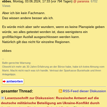
ebbes
,
Montag, 03.06.2024, 17:33
(vor 794 Tagen)
@ paranoia
6702
Views
Aber ich bin kein Fachmann.
Das wissen andere besser als ich.
Es würde mich aber sehr wundern, wenn es keine Planspiele geben
würde, wo alles getestet worden ist, dass wenigstens ein
großflächiger Ausfall ausgeschlossen werden kann.
Natürlich gilt das nicht für einzelne Regionen.
ebbes
--
Bafin-gerechte Warnung:
Obwohl ich mehr als 30 Jahre Erfahrung an der Börse habe, habe ich keine Ahnung vom
Markt. Macht nicht nach was ich handle. Vertraut der Sparkasse Buxtehude und ihren
Anlagetipps.
antworten
gesamter Thread:
RSS-Feed dieser Diskussion
Leserzuschrift zur Diskussion: Russische Antwort auf die
deutsche militärische Beteiligung am Ukraine-Konflikt durch