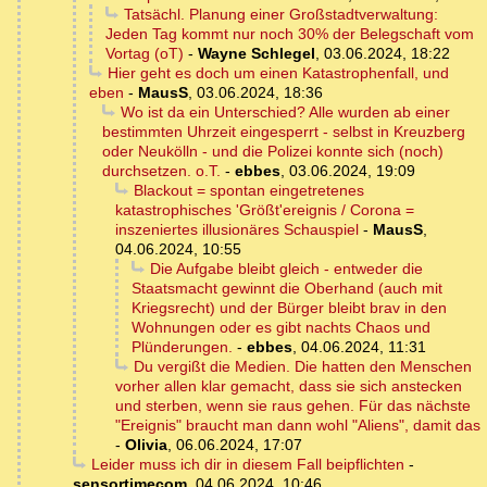
Tatsächl. Planung einer Großstadtverwaltung:
Jeden Tag kommt nur noch 30% der Belegschaft vom
Vortag (oT)
-
Wayne Schlegel
,
03.06.2024, 18:22
Hier geht es doch um einen Katastrophenfall, und
eben
-
MausS
,
03.06.2024, 18:36
Wo ist da ein Unterschied? Alle wurden ab einer
bestimmten Uhrzeit eingesperrt - selbst in Kreuzberg
oder Neukölln - und die Polizei konnte sich (noch)
durchsetzen. o.T.
-
ebbes
,
03.06.2024, 19:09
Blackout = spontan eingetretenes
katastrophisches 'Größt'ereignis / Corona =
inszeniertes illusionäres Schauspiel
-
MausS
,
04.06.2024, 10:55
Die Aufgabe bleibt gleich - entweder die
Staatsmacht gewinnt die Oberhand (auch mit
Kriegsrecht) und der Bürger bleibt brav in den
Wohnungen oder es gibt nachts Chaos und
Plünderungen.
-
ebbes
,
04.06.2024, 11:31
Du vergißt die Medien. Die hatten den Menschen
vorher allen klar gemacht, dass sie sich anstecken
und sterben, wenn sie raus gehen. Für das nächste
"Ereignis" braucht man dann wohl "Aliens", damit das
-
Olivia
,
06.06.2024, 17:07
Leider muss ich dir in diesem Fall beipflichten
-
sensortimecom
,
04.06.2024, 10:46