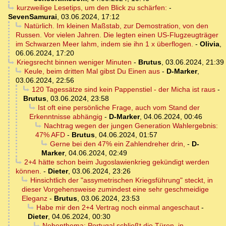
kurzweilige Lesetips, um den Blick zu schärfen:
-
SevenSamurai
,
03.06.2024, 17:12
Natürlich. Im kleinen Maßstab, zur Demostration, von den
Russen. Vor vielen Jahren. Die legten einen US-Flugzeugträger
im Schwarzen Meer lahm, indem sie ihn 1 x überflogen.
-
Olivia
,
06.06.2024, 17:20
Kriegsrecht binnen weniger Minuten
-
Brutus
,
03.06.2024, 21:39
Keule, beim dritten Mal gibst Du Einen aus
-
D-Marker
,
03.06.2024, 22:56
120 Tagessätze sind kein Pappenstiel - der Micha ist raus
-
Brutus
,
03.06.2024, 23:58
Ist oft eine persönliche Frage, auch vom Stand der
Erkenntnisse abhängig
-
D-Marker
,
04.06.2024, 00:46
Nachtrag wegen der jungen Generation Wahlergebnis:
47% AFD
-
Brutus
,
04.06.2024, 01:57
Gerne bei den 47% ein Zahlendreher drin,
-
D-
Marker
,
04.06.2024, 02:49
2+4 hätte schon beim Jugoslawienkrieg gekündigt werden
können.
-
Dieter
,
03.06.2024, 23:26
Hinsichtlich der "assymetrischen Kriegsführung" steckt, in
dieser Vorgehensweise zumindest eine sehr geschmeidige
Eleganz
-
Brutus
,
03.06.2024, 23:53
Habe mir den 2+4 Vertrag noch einmal angeschaut
-
Dieter
,
04.06.2024, 00:30
Nebenthema: Portugal schließt die Türen, in