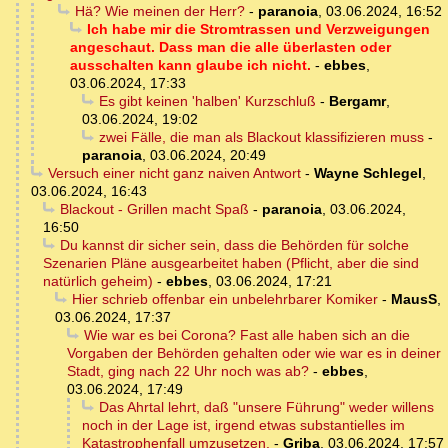
Hä? Wie meinen der Herr?
-
paranoia
,
03.06.2024, 16:52
Ich habe mir die Stromtrassen und Verzweigungen
angeschaut. Dass man die alle überlasten oder
ausschalten kann glaube ich nicht.
-
ebbes
,
03.06.2024, 17:33
Es gibt keinen 'halben' Kurzschluß
-
Bergamr
,
03.06.2024, 19:02
zwei Fälle, die man als Blackout klassifizieren muss
-
paranoia
,
03.06.2024, 20:49
Versuch einer nicht ganz naiven Antwort
-
Wayne Schlegel
,
03.06.2024, 16:43
Blackout - Grillen macht Spaß
-
paranoia
,
03.06.2024,
16:50
Du kannst dir sicher sein, dass die Behörden für solche
Szenarien Pläne ausgearbeitet haben (Pflicht, aber die sind
natürlich geheim)
-
ebbes
,
03.06.2024, 17:21
Hier schrieb offenbar ein unbelehrbarer Komiker
-
MausS
,
03.06.2024, 17:37
Wie war es bei Corona? Fast alle haben sich an die
Vorgaben der Behörden gehalten oder wie war es in deiner
Stadt, ging nach 22 Uhr noch was ab?
-
ebbes
,
03.06.2024, 17:49
Das Ahrtal lehrt, daß "unsere Führung" weder willens
noch in der Lage ist, irgend etwas substantielles im
Katastrophenfall umzusetzen.
-
Griba
,
03.06.2024, 17:57