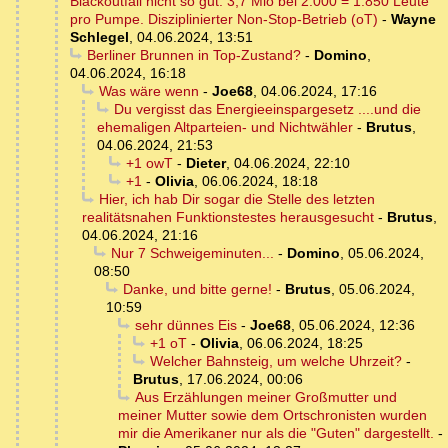
Blackoutfall nicht so gut. 3,7 Mio bei 2.000 = 1.850 Leute
pro Pumpe. Disziplinierter Non-Stop-Betrieb (oT)
-
Wayne
Schlegel
,
04.06.2024, 13:51
Berliner Brunnen in Top-Zustand?
-
Domino
,
04.06.2024, 16:18
Was wäre wenn
-
Joe68
,
04.06.2024, 17:16
Du vergisst das Energieeinspargesetz ....und die
ehemaligen Altparteien- und Nichtwähler
-
Brutus
,
04.06.2024, 21:53
+1 owT
-
Dieter
,
04.06.2024, 22:10
+1
-
Olivia
,
06.06.2024, 18:18
Hier, ich hab Dir sogar die Stelle des letzten
realitätsnahen Funktionstestes herausgesucht
-
Brutus
,
04.06.2024, 21:16
Nur 7 Schweigeminuten...
-
Domino
,
05.06.2024,
08:50
Danke, und bitte gerne!
-
Brutus
,
05.06.2024,
10:59
sehr dünnes Eis
-
Joe68
,
05.06.2024, 12:36
+1 oT
-
Olivia
,
06.06.2024, 18:25
Welcher Bahnsteig, um welche Uhrzeit?
-
Brutus
,
17.06.2024, 00:06
Aus Erzählungen meiner Großmutter und
meiner Mutter sowie dem Ortschronisten wurden
mir die Amerikaner nur als die "Guten" dargestellt.
-