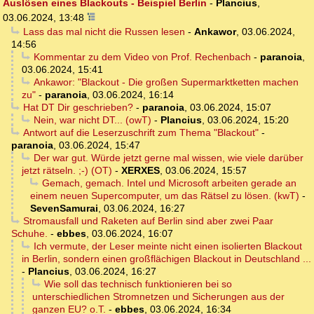
Auslösen eines Blackouts - Beispiel Berlin
-
Plancius
,
03.06.2024, 13:48
Lass das mal nicht die Russen lesen
-
Ankawor
,
03.06.2024,
14:56
Kommentar zu dem Video von Prof. Rechenbach
-
paranoia
,
03.06.2024, 15:41
Ankawor: "Blackout - Die großen Supermarktketten machen
zu"
-
paranoia
,
03.06.2024, 16:14
Hat DT Dir geschrieben?
-
paranoia
,
03.06.2024, 15:07
Nein, war nicht DT... (owT)
-
Plancius
,
03.06.2024, 15:20
Antwort auf die Leserzuschrift zum Thema "Blackout"
-
paranoia
,
03.06.2024, 15:47
Der war gut. Würde jetzt gerne mal wissen, wie viele darüber
jetzt rätseln. ;-) (OT)
-
XERXES
,
03.06.2024, 15:57
Gemach, gemach. Intel und Microsoft arbeiten gerade an
einem neuen Supercomputer, um das Rätsel zu lösen. (kwT)
-
SevenSamurai
,
03.06.2024, 16:27
Stromausfall und Raketen auf Berlin sind aber zwei Paar
Schuhe.
-
ebbes
,
03.06.2024, 16:07
Ich vermute, der Leser meinte nicht einen isolierten Blackout
in Berlin, sondern einen großflächigen Blackout in Deutschland ...
-
Plancius
,
03.06.2024, 16:27
Wie soll das technisch funktionieren bei so
unterschiedlichen Stromnetzen und Sicherungen aus der
ganzen EU? o.T.
-
ebbes
,
03.06.2024, 16:34