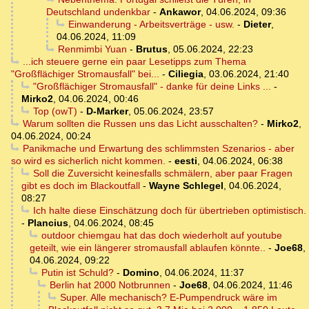
Deutschland undenkbar
-
Ankawor
,
04.06.2024, 09:36
Einwanderung - Arbeitsverträge - usw.
-
Dieter
,
04.06.2024, 11:09
Renmimbi Yuan
-
Brutus
,
05.06.2024, 22:23
...ich steuere gerne ein paar Lesetipps zum Thema
"Großflächiger Stromausfall" bei...
-
Ciliegia
,
03.06.2024, 21:40
"Großflächiger Stromausfall" - danke für deine Links ...
-
Mirko2
,
04.06.2024, 00:46
Top (owT)
-
D-Marker
,
05.06.2024, 23:57
Warum sollten die Russen uns das Licht ausschalten?
-
Mirko2
,
04.06.2024, 00:24
Panikmache und Erwartung des schlimmsten Szenarios - aber
so wird es sicherlich nicht kommen.
-
eesti
,
04.06.2024, 06:38
Soll die Zuversicht keinesfalls schmälern, aber paar Fragen
gibt es doch im Blackoutfall
-
Wayne Schlegel
,
04.06.2024,
08:27
Ich halte diese Einschätzung doch für übertrieben optimistisch.
-
Plancius
,
04.06.2024, 08:45
outdoor chiemgau hat das doch wiederholt auf youtube
geteilt, wie ein längerer stromausfall ablaufen könnte..
-
Joe68
,
04.06.2024, 09:22
Putin ist Schuld?
-
Domino
,
04.06.2024, 11:37
Berlin hat 2000 Notbrunnen
-
Joe68
,
04.06.2024, 11:46
Super. Alle mechanisch? E-Pumpendruck wäre im