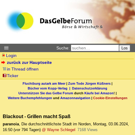
Suche:
Los
Login
zurück zur Hauptseite
in Thread öffnen
Ticker
Fluchtburg autark am Meer
|
Zum Tode Jürgen Küßners
|
Bücher vom Kopp-Verlag |
Datenschutzerklärung
Unterstützen Sie das Gelbe Forum
durch
Käufe bei Amazon
! |
Weitere Buchempfehlungen
und
Amazonnavigation
|
Cookie-Einstellungen
Blackout - Grillen macht Spaß
paranoia
,
Die durchschnittlichste Stadt im Norden
,
Montag, 03.06.2024,
16:50
(vor 794 Tagen)
@ Wayne Schlegel
7168 Views