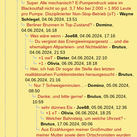
Super. Alle mechanisch? E-Pumpendruck wäre im
Blackoutfall nicht so gut. 3,7 Mio bei 2.000 = 1.850 Leute
pro Pumpe. Disziplinierter Non-Stop-Betrieb (oT)
-
Wayne
Schlegel
,
04.06.2024, 13:51
Berliner Brunnen in Top-Zustand?
-
Domino
,
04.06.2024, 16:18
Was wäre wenn
-
Joe68
,
04.06.2024, 17:16
Du vergisst das Energieeinspargesetz ....und die
ehemaligen Altparteien- und Nichtwähler
-
Brutus
,
04.06.2024, 21:53
+1 owT
-
Dieter
,
04.06.2024, 22:10
+1
-
Olivia
,
06.06.2024, 18:18
Hier, ich hab Dir sogar die Stelle des letzten
realitätsnahen Funktionstestes herausgesucht
-
Brutus
,
04.06.2024, 21:16
Nur 7 Schweigeminuten...
-
Domino
,
05.06.2024,
08:50
Danke, und bitte gerne!
-
Brutus
,
05.06.2024,
10:59
sehr dünnes Eis
-
Joe68
,
05.06.2024, 12:36
+1 oT
-
Olivia
,
06.06.2024, 18:25
Welcher Bahnsteig, um welche Uhrzeit?
-
Brutus
,
17.06.2024, 00:06
Aus Erzählungen meiner Großmutter und
meiner Mutter sowie dem Ortschronisten wurden