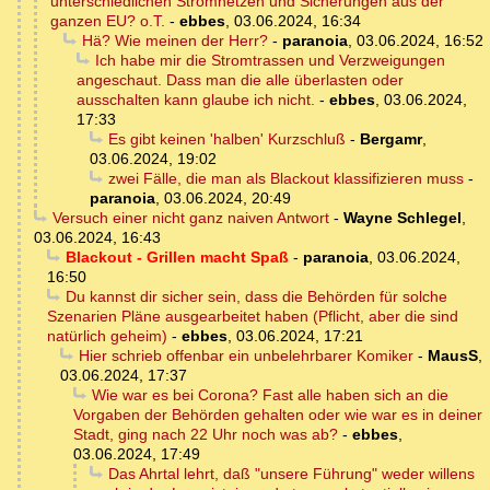
unterschiedlichen Stromnetzen und Sicherungen aus der
ganzen EU? o.T.
-
ebbes
,
03.06.2024, 16:34
Hä? Wie meinen der Herr?
-
paranoia
,
03.06.2024, 16:52
Ich habe mir die Stromtrassen und Verzweigungen
angeschaut. Dass man die alle überlasten oder
ausschalten kann glaube ich nicht.
-
ebbes
,
03.06.2024,
17:33
Es gibt keinen 'halben' Kurzschluß
-
Bergamr
,
03.06.2024, 19:02
zwei Fälle, die man als Blackout klassifizieren muss
-
paranoia
,
03.06.2024, 20:49
Versuch einer nicht ganz naiven Antwort
-
Wayne Schlegel
,
03.06.2024, 16:43
Blackout - Grillen macht Spaß
-
paranoia
,
03.06.2024,
16:50
Du kannst dir sicher sein, dass die Behörden für solche
Szenarien Pläne ausgearbeitet haben (Pflicht, aber die sind
natürlich geheim)
-
ebbes
,
03.06.2024, 17:21
Hier schrieb offenbar ein unbelehrbarer Komiker
-
MausS
,
03.06.2024, 17:37
Wie war es bei Corona? Fast alle haben sich an die
Vorgaben der Behörden gehalten oder wie war es in deiner
Stadt, ging nach 22 Uhr noch was ab?
-
ebbes
,
03.06.2024, 17:49
Das Ahrtal lehrt, daß "unsere Führung" weder willens