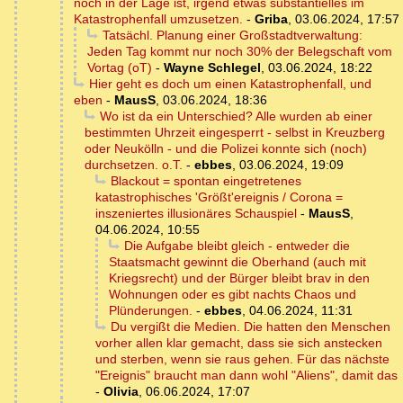
noch in der Lage ist, irgend etwas substantielles im
Katastrophenfall umzusetzen.
-
Griba
,
03.06.2024, 17:57
Tatsächl. Planung einer Großstadtverwaltung:
Jeden Tag kommt nur noch 30% der Belegschaft vom
Vortag (oT)
-
Wayne Schlegel
,
03.06.2024, 18:22
Hier geht es doch um einen Katastrophenfall, und
eben
-
MausS
,
03.06.2024, 18:36
Wo ist da ein Unterschied? Alle wurden ab einer
bestimmten Uhrzeit eingesperrt - selbst in Kreuzberg
oder Neukölln - und die Polizei konnte sich (noch)
durchsetzen. o.T.
-
ebbes
,
03.06.2024, 19:09
Blackout = spontan eingetretenes
katastrophisches 'Größt'ereignis / Corona =
inszeniertes illusionäres Schauspiel
-
MausS
,
04.06.2024, 10:55
Die Aufgabe bleibt gleich - entweder die
Staatsmacht gewinnt die Oberhand (auch mit
Kriegsrecht) und der Bürger bleibt brav in den
Wohnungen oder es gibt nachts Chaos und
Plünderungen.
-
ebbes
,
04.06.2024, 11:31
Du vergißt die Medien. Die hatten den Menschen
vorher allen klar gemacht, dass sie sich anstecken
und sterben, wenn sie raus gehen. Für das nächste
"Ereignis" braucht man dann wohl "Aliens", damit das
-
Olivia
,
06.06.2024, 17:07