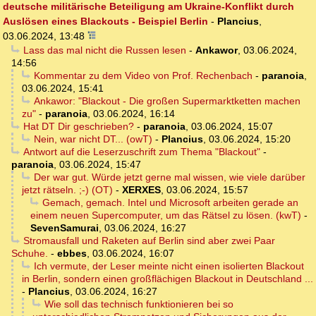
deutsche militärische Beteiligung am Ukraine-Konflikt durch
Auslösen eines Blackouts - Beispiel Berlin
-
Plancius
,
03.06.2024, 13:48
Lass das mal nicht die Russen lesen
-
Ankawor
,
03.06.2024,
14:56
Kommentar zu dem Video von Prof. Rechenbach
-
paranoia
,
03.06.2024, 15:41
Ankawor: "Blackout - Die großen Supermarktketten machen
zu"
-
paranoia
,
03.06.2024, 16:14
Hat DT Dir geschrieben?
-
paranoia
,
03.06.2024, 15:07
Nein, war nicht DT... (owT)
-
Plancius
,
03.06.2024, 15:20
Antwort auf die Leserzuschrift zum Thema "Blackout"
-
paranoia
,
03.06.2024, 15:47
Der war gut. Würde jetzt gerne mal wissen, wie viele darüber
jetzt rätseln. ;-) (OT)
-
XERXES
,
03.06.2024, 15:57
Gemach, gemach. Intel und Microsoft arbeiten gerade an
einem neuen Supercomputer, um das Rätsel zu lösen. (kwT)
-
SevenSamurai
,
03.06.2024, 16:27
Stromausfall und Raketen auf Berlin sind aber zwei Paar
Schuhe.
-
ebbes
,
03.06.2024, 16:07
Ich vermute, der Leser meinte nicht einen isolierten Blackout
in Berlin, sondern einen großflächigen Blackout in Deutschland ...
-
Plancius
,
03.06.2024, 16:27
Wie soll das technisch funktionieren bei so