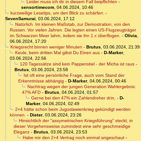
Leider muss ich dir in diesem Fall beipflichten
-
sensortimecom
,
04.06.2024, 10:46
kurzweilige Lesetips, um den Blick zu schärfen:
-
SevenSamurai
,
03.06.2024, 17:12
Natürlich. Im kleinen Maßstab, zur Demostration, von den
Russen. Vor vielen Jahren. Die legten einen US-Flugzeugträger
im Schwarzen Meer lahm, indem sie ihn 1 x überflogen.
-
Olivia
,
06.06.2024, 17:20
Kriegsrecht binnen weniger Minuten
-
Brutus
,
03.06.2024, 21:39
Keule, beim dritten Mal gibst Du Einen aus
-
D-Marker
,
03.06.2024, 22:56
120 Tagessätze sind kein Pappenstiel - der Micha ist raus
-
Brutus
,
03.06.2024, 23:58
Ist oft eine persönliche Frage, auch vom Stand der
Erkenntnisse abhängig
-
D-Marker
,
04.06.2024, 00:46
Nachtrag wegen der jungen Generation Wahlergebnis:
47% AFD
-
Brutus
,
04.06.2024, 01:57
Gerne bei den 47% ein Zahlendreher drin,
-
D-
Marker
,
04.06.2024, 02:49
2+4 hätte schon beim Jugoslawienkrieg gekündigt werden
können.
-
Dieter
,
03.06.2024, 23:26
Hinsichtlich der "assymetrischen Kriegsführung" steckt, in
dieser Vorgehensweise zumindest eine sehr geschmeidige
Eleganz
-
Brutus
,
03.06.2024, 23:53
Habe mir den 2+4 Vertrag noch einmal angeschaut
-