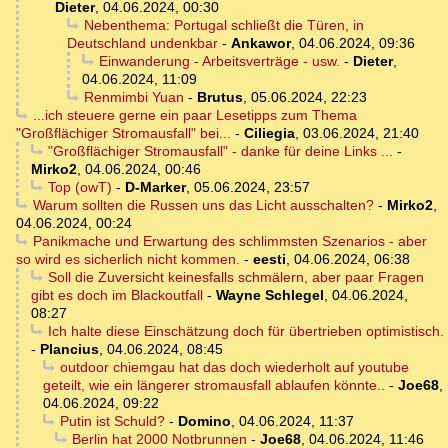
Dieter
,
04.06.2024, 00:30
Nebenthema: Portugal schließt die Türen, in
Deutschland undenkbar
-
Ankawor
,
04.06.2024, 09:36
Einwanderung - Arbeitsverträge - usw.
-
Dieter
,
04.06.2024, 11:09
Renmimbi Yuan
-
Brutus
,
05.06.2024, 22:23
...ich steuere gerne ein paar Lesetipps zum Thema
"Großflächiger Stromausfall" bei...
-
Ciliegia
,
03.06.2024, 21:40
"Großflächiger Stromausfall" - danke für deine Links ...
-
Mirko2
,
04.06.2024, 00:46
Top (owT)
-
D-Marker
,
05.06.2024, 23:57
Warum sollten die Russen uns das Licht ausschalten?
-
Mirko2
,
04.06.2024, 00:24
Panikmache und Erwartung des schlimmsten Szenarios - aber
so wird es sicherlich nicht kommen.
-
eesti
,
04.06.2024, 06:38
Soll die Zuversicht keinesfalls schmälern, aber paar Fragen
gibt es doch im Blackoutfall
-
Wayne Schlegel
,
04.06.2024,
08:27
Ich halte diese Einschätzung doch für übertrieben optimistisch.
-
Plancius
,
04.06.2024, 08:45
outdoor chiemgau hat das doch wiederholt auf youtube
geteilt, wie ein längerer stromausfall ablaufen könnte..
-
Joe68
,
04.06.2024, 09:22
Putin ist Schuld?
-
Domino
,
04.06.2024, 11:37
Berlin hat 2000 Notbrunnen
-
Joe68
,
04.06.2024, 11:46