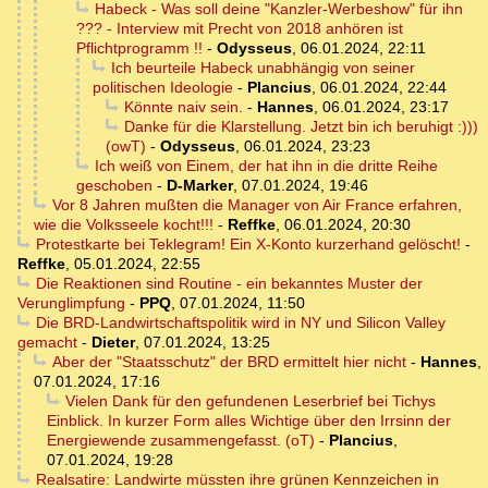
Habeck - Was soll deine "Kanzler-Werbeshow" für ihn
??? - Interview mit Precht von 2018 anhören ist
Pflichtprogramm !!
-
Odysseus
,
06.01.2024, 22:11
Ich beurteile Habeck unabhängig von seiner
politischen Ideologie
-
Plancius
,
06.01.2024, 22:44
Könnte naiv sein.
-
Hannes
,
06.01.2024, 23:17
Danke für die Klarstellung. Jetzt bin ich beruhigt :)))
(owT)
-
Odysseus
,
06.01.2024, 23:23
Ich weiß von Einem, der hat ihn in die dritte Reihe
geschoben
-
D-Marker
,
07.01.2024, 19:46
Vor 8 Jahren mußten die Manager von Air France erfahren,
wie die Volksseele kocht!!!
-
Reffke
,
06.01.2024, 20:30
Protestkarte bei Teklegram! Ein X-Konto kurzerhand gelöscht!
-
Reffke
,
05.01.2024, 22:55
Die Reaktionen sind Routine - ein bekanntes Muster der
Verunglimpfung
-
PPQ
,
07.01.2024, 11:50
Die BRD-Landwirtschaftspolitik wird in NY und Silicon Valley
gemacht
-
Dieter
,
07.01.2024, 13:25
Aber der "Staatsschutz" der BRD ermittelt hier nicht
-
Hannes
,
07.01.2024, 17:16
Vielen Dank für den gefundenen Leserbrief bei Tichys
Einblick. In kurzer Form alles Wichtige über den Irrsinn der
Energiewende zusammengefasst. (oT)
-
Plancius
,
07.01.2024, 19:28
Realsatire: Landwirte müssten ihre grünen Kennzeichen in