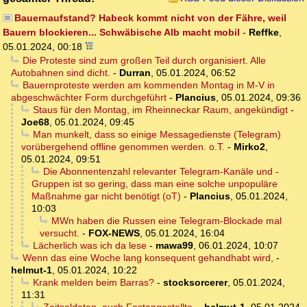
Bauernaufstand? Habeck kommt nicht von der Fähre, weil
Bauern blockieren... Schwäbische Alb macht mobil
-
Reffke
,
05.01.2024, 00:18
Die Proteste sind zum großen Teil durch organisiert. Alle
Autobahnen sind dicht.
-
Durran
,
05.01.2024, 06:52
Bauernproteste werden am kommenden Montag in M-V in
abgeschwächter Form durchgeführt
-
Plancius
,
05.01.2024, 09:36
Staus für den Montag, im Rheinneckar Raum, angekündigt
-
Joe68
,
05.01.2024, 09:45
Man munkelt, dass so einige Messagedienste (Telegram)
vorübergehend offline genommen werden. o.T.
-
Mirko2
,
05.01.2024, 09:51
Die Abonnentenzahl relevanter Telegram-Kanäle und -
Gruppen ist so gering, dass man eine solche unpopuläre
Maßnahme gar nicht benötigt (oT)
-
Plancius
,
05.01.2024,
10:03
MWn haben die Russen eine Telegram-Blockade mal
versucht.
-
FOX-NEWS
,
05.01.2024, 16:04
Lächerlich was ich da lese
-
mawa99
,
06.01.2024, 10:07
Wenn das eine Woche lang konsequent gehandhabt wird,
-
helmut-1
,
05.01.2024, 10:22
Krank melden beim Barras?
-
stocksorcerer
,
05.01.2024,
11:31