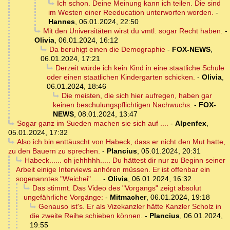
Ich schon. Deine Meinung kann ich teilen. Die sind
im Westen einer Reeducation unterworfen worden.
-
Hannes
,
06.01.2024, 22:50
Mit den Universitäten wirst du vmtl. sogar Recht haben.
-
Olivia
,
06.01.2024, 16:12
Da beruhigt einen die Demographie
-
FOX-NEWS
,
06.01.2024, 17:21
Derzeit würde ich kein Kind in eine staatliche Schule
oder einen staatlichen Kindergarten schicken.
-
Olivia
,
06.01.2024, 18:46
Die meisten, die sich hier aufregen, haben gar
keinen beschulungspflichtigen Nachwuchs.
-
FOX-
NEWS
,
08.01.2024, 13:47
Sogar ganz im Sueden machen sie sich auf ....
-
Alpenfex
,
05.01.2024, 17:32
Also ich bin enttäuscht von Habeck, dass er nicht den Mut hatte,
zu den Bauern zu sprechen.
-
Plancius
,
05.01.2024, 20:31
Habeck...... oh jehhhhh..... Du hättest dir nur zu Beginn seiner
Arbeit einige Interviews anhören müssen. Er ist offenbar ein
sogenanntes "Weichei".....
-
Olivia
,
06.01.2024, 16:32
Das stimmt. Das Video des "Vorgangs" zeigt absolut
ungefährliche Vorgänge:
-
Mitmacher
,
06.01.2024, 19:18
Genauso ist's. Er als Vizekanzler hätte Kanzler Scholz in
die zweite Reihe schieben können.
-
Plancius
,
06.01.2024,
19:55