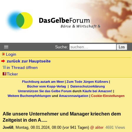
Suche:
Los
Login
zurück zur Hauptseite
in Thread öffnen
Ticker
Fluchtburg autark am Meer
|
Zum Tode Jürgen Küßners
|
Bücher vom Kopp-Verlag |
Datenschutzerklärung
Unterstützen Sie das Gelbe Forum
durch
Käufe bei Amazon
! |
Weitere Buchempfehlungen
und
Amazonnavigation
|
Cookie-Einstellungen
Alle unsere Unternehmer und Manager kriechen dem
Zeitgeist in den A.....
Joe68
,
Montag, 08.01.2024, 08:00
(vor 941 Tagen)
@ aliter
4691 Views