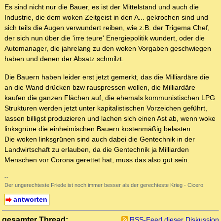
Es sind nicht nur die Bauer, es ist der Mittelstand und auch die
Industrie, die dem woken Zeitgeist in den A... gekrochen sind und
sich teils die Augen verwundert reiben, wie z.B. der Trigema Chef,
der sich nun über die 'irre teure' Energiepolitik wundert, oder die
Automanager, die jahrelang zu den woken Vorgaben geschwiegen
haben und denen der Absatz schmilzt.
Die Bauern haben leider erst jetzt gemerkt, das die Milliardäre die
an die Wand drücken bzw rauspressen wollen, die Milliardäre
kaufen die ganzen Flächen auf, die ehemals kommunistischen LPG
Strukturen werden jetzt unter kapitalistischen Vorzeichen geführt,
lassen billigst produzieren und lachen sich einen Ast ab, wenn woke
linksgrüne die einheimischen Bauern kostenmäßig belasten.
Die woken linksgrünen sind auch dabei die Gentechnik in der
Landwirtschaft zu erlauben, da die Gentechnik ja Milliarden
Menschen vor Corona gerettet hat, muss das also gut sein.
--
Der ungerechteste Friede ist noch immer besser als der gerechteste Krieg - Cicero
antworten
gesamter Thread:
RSS-Feed dieser Diskussion