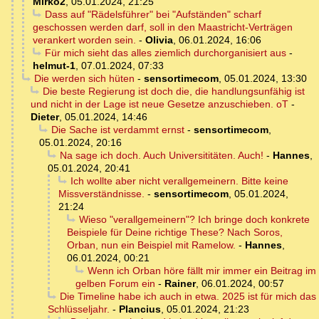
Mirko2
,
05.01.2024, 21:25
Dass auf "Rädelsführer" bei "Aufständen" scharf
geschossen werden darf, soll in den Maastricht-Verträgen
verankert worden sein.
-
Olivia
,
06.01.2024, 16:06
Für mich sieht das alles ziemlich durchorganisiert aus
-
helmut-1
,
07.01.2024, 07:33
Die werden sich hüten
-
sensortimecom
,
05.01.2024, 13:30
Die beste Regierung ist doch die, die handlungsunfähig ist
und nicht in der Lage ist neue Gesetze anzuschieben. oT
-
Dieter
,
05.01.2024, 14:46
Die Sache ist verdammt ernst
-
sensortimecom
,
05.01.2024, 20:16
Na sage ich doch. Auch Universititäten. Auch!
-
Hannes
,
05.01.2024, 20:41
Ich wollte aber nicht verallgemeinern. Bitte keine
Missverständnisse.
-
sensortimecom
,
05.01.2024,
21:24
Wieso "verallgemeinern"? Ich bringe doch konkrete
Beispiele für Deine richtige These? Nach Soros,
Orban, nun ein Beispiel mit Ramelow.
-
Hannes
,
06.01.2024, 00:21
Wenn ich Orban höre fällt mir immer ein Beitrag im
gelben Forum ein
-
Rainer
,
06.01.2024, 00:57
Die Timeline habe ich auch in etwa. 2025 ist für mich das
Schlüsseljahr.
-
Plancius
,
05.01.2024, 21:23