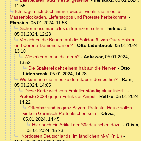
Zeitsoldaten, auch Festangestellte,
-
helmut-1
,
05.01.2024,
11:55
Ich frage mich doch immer wieder, wo ihr die Infos für
Massenblockaden, Lieferstopps und Proteste herbekommt.
-
Plancius
,
05.01.2024, 11:53
Sicher muss man alles differenziert sehen
-
helmut-1
,
05.01.2024, 12:23
Verzichten die Bauern auf die Solidarität von Querdenkern
und Corona-Demonstranten?
-
Otto Lidenbrock
,
05.01.2024,
13:10
Wie erkennt man die denn?
-
Ankawor
,
05.01.2024,
13:52
Die Spalterei geht einem halt auf die Nerven
-
Otto
Lidenbrock
,
05.01.2024, 14:28
Wo kommen die Infos zu den Bauerndemos her?
-
Rain
,
05.01.2024, 14:05
Diese Karte wird vom Ersteller ständig aktualisiert... -
Proteste 2024 gegen Politik der Ampel
-
Reffke
,
05.01.2024,
14:22
Offenbar sind in ganz Bayern Proteste. Heute sollen
viele in Garmisch-Partenkirchen sein.
-
Olivia
,
05.01.2024, 14:45
Hier noch ein Artikel der Süddeutschen dazu.
-
Olivia
,
05.01.2024, 15:23
"Nordosten Deutschlands, im ländlichen M-V" (n.L.)
-