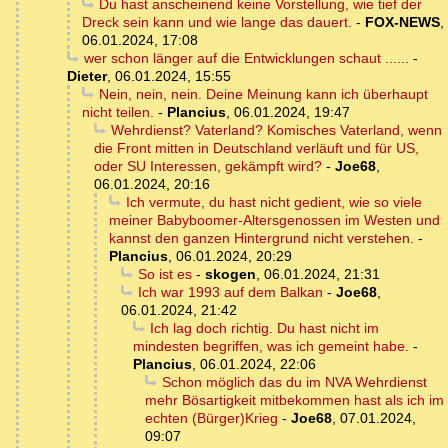
Du hast anscheinend keine Vorstellung, wie tief der
Dreck sein kann und wie lange das dauert.
-
FOX-NEWS
,
06.01.2024, 17:08
wer schon länger auf die Entwicklungen schaut ......
-
Dieter
,
06.01.2024, 15:55
Nein, nein, nein. Deine Meinung kann ich überhaupt
nicht teilen.
-
Plancius
,
06.01.2024, 19:47
Wehrdienst? Vaterland? Komisches Vaterland, wenn
die Front mitten in Deutschland verläuft und für US,
oder SU Interessen, gekämpft wird?
-
Joe68
,
06.01.2024, 20:16
Ich vermute, du hast nicht gedient, wie so viele
meiner Babyboomer-Altersgenossen im Westen und
kannst den ganzen Hintergrund nicht verstehen.
-
Plancius
,
06.01.2024, 20:29
So ist es
-
skogen
,
06.01.2024, 21:31
Ich war 1993 auf dem Balkan
-
Joe68
,
06.01.2024, 21:42
Ich lag doch richtig. Du hast nicht im
mindesten begriffen, was ich gemeint habe.
-
Plancius
,
06.01.2024, 22:06
Schon möglich das du im NVA Wehrdienst
mehr Bösartigkeit mitbekommen hast als ich im
echten (Bürger)Krieg
-
Joe68
,
07.01.2024,
09:07