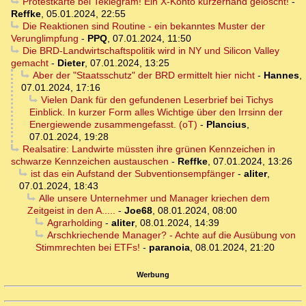
Protestkarte bei Teklegram! Ein X-Konto kurzerhand gelöscht!
-
Reffke
,
05.01.2024, 22:55
Die Reaktionen sind Routine - ein bekanntes Muster der
Verunglimpfung
-
PPQ
,
07.01.2024, 11:50
Die BRD-Landwirtschaftspolitik wird in NY und Silicon Valley
gemacht
-
Dieter
,
07.01.2024, 13:25
Aber der "Staatsschutz" der BRD ermittelt hier nicht
-
Hannes
,
07.01.2024, 17:16
Vielen Dank für den gefundenen Leserbrief bei Tichys
Einblick. In kurzer Form alles Wichtige über den Irrsinn der
Energiewende zusammengefasst. (oT)
-
Plancius
,
07.01.2024, 19:28
Realsatire: Landwirte müssten ihre grünen Kennzeichen in
schwarze Kennzeichen austauschen
-
Reffke
,
07.01.2024, 13:26
ist das ein Aufstand der Subventionsempfänger
-
aliter
,
07.01.2024, 18:43
Alle unsere Unternehmer und Manager kriechen dem
Zeitgeist in den A.....
-
Joe68
,
08.01.2024, 08:00
Agrarholding
-
aliter
,
08.01.2024, 14:39
Arschkriechende Manager? - Achte auf die Ausübung von
Stimmrechten bei ETFs!
-
paranoia
,
08.01.2024, 21:20
Werbung