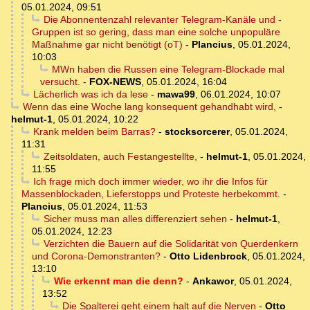
05.01.2024, 09:51
Die Abonnentenzahl relevanter Telegram-Kanäle und -
Gruppen ist so gering, dass man eine solche unpopuläre
Maßnahme gar nicht benötigt (oT)
-
Plancius
,
05.01.2024,
10:03
MWn haben die Russen eine Telegram-Blockade mal
versucht.
-
FOX-NEWS
,
05.01.2024, 16:04
Lächerlich was ich da lese
-
mawa99
,
06.01.2024, 10:07
Wenn das eine Woche lang konsequent gehandhabt wird,
-
helmut-1
,
05.01.2024, 10:22
Krank melden beim Barras?
-
stocksorcerer
,
05.01.2024,
11:31
Zeitsoldaten, auch Festangestellte,
-
helmut-1
,
05.01.2024,
11:55
Ich frage mich doch immer wieder, wo ihr die Infos für
Massenblockaden, Lieferstopps und Proteste herbekommt.
-
Plancius
,
05.01.2024, 11:53
Sicher muss man alles differenziert sehen
-
helmut-1
,
05.01.2024, 12:23
Verzichten die Bauern auf die Solidarität von Querdenkern
und Corona-Demonstranten?
-
Otto Lidenbrock
,
05.01.2024,
13:10
Wie erkennt man die denn?
-
Ankawor
,
05.01.2024,
13:52
Die Spalterei geht einem halt auf die Nerven
-
Otto