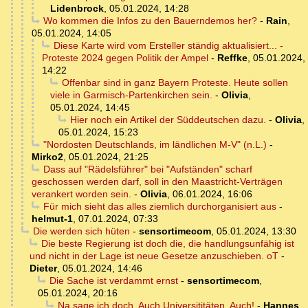
Lidenbrock
,
05.01.2024, 14:28
Wo kommen die Infos zu den Bauerndemos her?
-
Rain
,
05.01.2024, 14:05
Diese Karte wird vom Ersteller ständig aktualisiert... -
Proteste 2024 gegen Politik der Ampel
-
Reffke
,
05.01.2024,
14:22
Offenbar sind in ganz Bayern Proteste. Heute sollen
viele in Garmisch-Partenkirchen sein.
-
Olivia
,
05.01.2024, 14:45
Hier noch ein Artikel der Süddeutschen dazu.
-
Olivia
,
05.01.2024, 15:23
"Nordosten Deutschlands, im ländlichen M-V" (n.L.)
-
Mirko2
,
05.01.2024, 21:25
Dass auf "Rädelsführer" bei "Aufständen" scharf
geschossen werden darf, soll in den Maastricht-Verträgen
verankert worden sein.
-
Olivia
,
06.01.2024, 16:06
Für mich sieht das alles ziemlich durchorganisiert aus
-
helmut-1
,
07.01.2024, 07:33
Die werden sich hüten
-
sensortimecom
,
05.01.2024, 13:30
Die beste Regierung ist doch die, die handlungsunfähig ist
und nicht in der Lage ist neue Gesetze anzuschieben. oT
-
Dieter
,
05.01.2024, 14:46
Die Sache ist verdammt ernst
-
sensortimecom
,
05.01.2024, 20:16
Na sage ich doch. Auch Universititäten. Auch!
-
Hannes
,