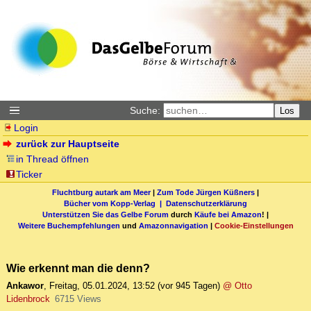
Suche:
Los
Login
zurück zur Hauptseite
in Thread öffnen
Ticker
Fluchtburg autark am Meer
|
Zum Tode Jürgen Küßners
|
Bücher vom Kopp-Verlag |
Datenschutzerklärung
Unterstützen Sie das Gelbe Forum
durch
Käufe bei Amazon
! |
Weitere Buchempfehlungen
und
Amazonnavigation
|
Cookie-Einstellungen
Wie erkennt man die denn?
Ankawor
,
Freitag, 05.01.2024, 13:52
(vor 945 Tagen)
@ Otto
Lidenbrock
6715 Views