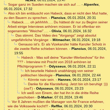
NEWS
,
08.01.2024, 13:47
Sogar ganz im Sueden machen sie sich auf ....
-
Alpenfex
,
05.01.2024, 17:32
Also ich bin enttäuscht von Habeck, dass er nicht den Mut hatte,
zu den Bauern zu sprechen.
-
Plancius
,
05.01.2024, 20:31
Habeck...... oh jehhhhh..... Du hättest dir nur zu Beginn seiner
Arbeit einige Interviews anhören müssen. Er ist offenbar ein
sogenanntes "Weichei".....
-
Olivia
,
06.01.2024, 16:32
Das stimmt. Das Video des "Vorgangs" zeigt absolut
ungefährliche Vorgänge:
-
Mitmacher
,
06.01.2024, 19:18
Genauso ist's. Er als Vizekanzler hätte Kanzler Scholz in
die zweite Reihe schieben können.
-
Plancius
,
06.01.2024,
19:55
Habeck - Was soll deine "Kanzler-Werbeshow" für ihn
??? - Interview mit Precht von 2018 anhören ist
Pflichtprogramm !!
-
Odysseus
,
06.01.2024, 22:11
Ich beurteile Habeck unabhängig von seiner
politischen Ideologie
-
Plancius
,
06.01.2024, 22:44
Könnte naiv sein.
-
Hannes
,
06.01.2024, 23:17
Danke für die Klarstellung. Jetzt bin ich beruhigt :)))
(owT)
-
Odysseus
,
06.01.2024, 23:23
Ich weiß von Einem, der hat ihn in die dritte Reihe
geschoben
-
D-Marker
,
07.01.2024, 19:46
Vor 8 Jahren mußten die Manager von Air France erfahren,
wie die Volksseele kocht!!!
-
Reffke
,
06.01.2024, 20:30