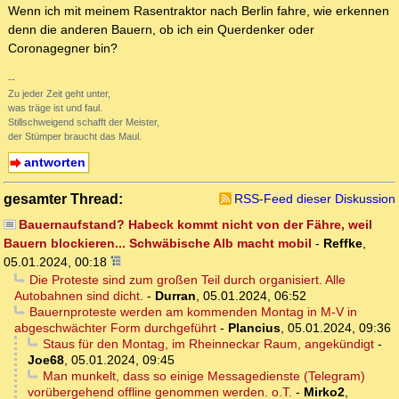
Wenn ich mit meinem Rasentraktor nach Berlin fahre, wie erkennen
denn die anderen Bauern, ob ich ein Querdenker oder
Coronagegner bin?
--
Zu jeder Zeit geht unter,
was träge ist und faul.
Stillschweigend schafft der Meister,
der Stümper braucht das Maul.
antworten
gesamter Thread:
RSS-Feed dieser Diskussion
Bauernaufstand? Habeck kommt nicht von der Fähre, weil
Bauern blockieren... Schwäbische Alb macht mobil
-
Reffke
,
05.01.2024, 00:18
Die Proteste sind zum großen Teil durch organisiert. Alle
Autobahnen sind dicht.
-
Durran
,
05.01.2024, 06:52
Bauernproteste werden am kommenden Montag in M-V in
abgeschwächter Form durchgeführt
-
Plancius
,
05.01.2024, 09:36
Staus für den Montag, im Rheinneckar Raum, angekündigt
-
Joe68
,
05.01.2024, 09:45
Man munkelt, dass so einige Messagedienste (Telegram)
vorübergehend offline genommen werden. o.T.
-
Mirko2
,