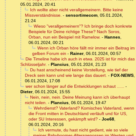
05.01.2024, 20:41
Ich wollte aber nicht verallgemeinern. Bitte keine
Missverständnisse.
-
sensortimecom
,
05.01.2024,
21:24
Wieso "verallgemeinern"? Ich bringe doch konkrete
Beispiele für Deine richtige These? Nach Soros,
Orban, nun ein Beispiel mit Ramelow.
-
Hannes
,
06.01.2024, 00:21
Wenn ich Orban höre fällt mir immer ein Beitrag im
gelben Forum ein
-
Rainer
,
06.01.2024, 00:57
Die Timeline habe ich auch in etwa. 2025 ist für mich das
Schlüsseljahr.
-
Plancius
,
05.01.2024, 21:23
Du hast anscheinend keine Vorstellung, wie tief der
Dreck sein kann und wie lange das dauert.
-
FOX-NEWS
,
06.01.2024, 17:08
wer schon länger auf die Entwicklungen schaut ......
-
Dieter
,
06.01.2024, 15:55
Nein, nein, nein. Deine Meinung kann ich überhaupt
nicht teilen.
-
Plancius
,
06.01.2024, 19:47
Wehrdienst? Vaterland? Komisches Vaterland, wenn
die Front mitten in Deutschland verläuft und für US,
oder SU Interessen, gekämpft wird?
-
Joe68
,
06.01.2024, 20:16
Ich vermute, du hast nicht gedient, wie so viele
meiner Babyboomer-Altersgenossen im Westen und