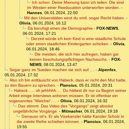
Ich schon. Deine Meinung kann ich teilen. Die sind
im Westen einer Reeducation unterworfen worden.
-
Hannes
,
06.01.2024, 22:50
Mit den Universitäten wirst du vmtl. sogar Recht haben.
-
Olivia
,
06.01.2024, 16:12
Da beruhigt einen die Demographie
-
FOX-NEWS
,
06.01.2024, 17:21
Derzeit würde ich kein Kind in eine staatliche Schule
oder einen staatlichen Kindergarten schicken.
-
Olivia
,
06.01.2024, 18:46
Die meisten, die sich hier aufregen, haben gar
keinen beschulungspflichtigen Nachwuchs.
-
FOX-
NEWS
,
08.01.2024, 13:47
Sogar ganz im Sueden machen sie sich auf ....
-
Alpenfex
,
05.01.2024, 17:32
Also ich bin enttäuscht von Habeck, dass er nicht den Mut hatte,
zu den Bauern zu sprechen.
-
Plancius
,
05.01.2024, 20:31
Habeck...... oh jehhhhh..... Du hättest dir nur zu Beginn seiner
Arbeit einige Interviews anhören müssen. Er ist offenbar ein
sogenanntes "Weichei".....
-
Olivia
,
06.01.2024, 16:32
Das stimmt. Das Video des "Vorgangs" zeigt absolut
ungefährliche Vorgänge:
-
Mitmacher
,
06.01.2024, 19:18
Genauso ist's. Er als Vizekanzler hätte Kanzler Scholz in
die zweite Reihe schieben können.
-
Plancius
,
06.01.2024,
19:55