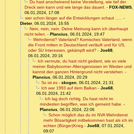
Du hast anscheinend keine Vorstellung, wie tief der
Dreck sein kann und wie lange das dauert.
-
FOX-NEWS
,
06.01.2024, 17:08
wer schon länger auf die Entwicklungen schaut ......
-
Dieter
,
06.01.2024, 15:55
Nein, nein, nein. Deine Meinung kann ich überhaupt
nicht teilen.
-
Plancius
,
06.01.2024, 19:47
Wehrdienst? Vaterland? Komisches Vaterland, wenn
die Front mitten in Deutschland verläuft und für US,
oder SU Interessen, gekämpft wird?
-
Joe68
,
06.01.2024, 20:16
Ich vermute, du hast nicht gedient, wie so viele
meiner Babyboomer-Altersgenossen im Westen und
kannst den ganzen Hintergrund nicht verstehen.
-
Plancius
,
06.01.2024, 20:29
So ist es
-
skogen
,
06.01.2024, 21:31
Ich war 1993 auf dem Balkan
-
Joe68
,
06.01.2024, 21:42
Ich lag doch richtig. Du hast nicht im
mindesten begriffen, was ich gemeint habe.
-
Plancius
,
06.01.2024, 22:06
Schon möglich das du im NVA Wehrdienst
mehr Bösartigkeit mitbekommen hast als ich im
echten (Bürger)Krieg
-
Joe68
,
07.01.2024,
09:07