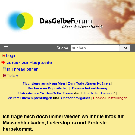
Suche:
Los
Login
zurück zur Hauptseite
in Thread öffnen
Ticker
Fluchtburg autark am Meer
|
Zum Tode Jürgen Küßners
|
Bücher vom Kopp-Verlag |
Datenschutzerklärung
Unterstützen Sie das Gelbe Forum
durch
Käufe bei Amazon
! |
Weitere Buchempfehlungen
und
Amazonnavigation
|
Cookie-Einstellungen
Ich frage mich doch immer wieder, wo ihr die Infos für
Massenblockaden, Lieferstopps und Proteste
herbekommt.