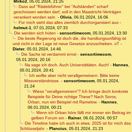
Mirko2
,
05.01.2024, 21:25
Dass auf "Rädelsführer" bei "Aufständen" scharf
geschossen werden darf, soll in den Maastricht-Verträgen
verankert worden sein.
-
Olivia
,
06.01.2024, 16:06
Für mich sieht das alles ziemlich durchorganisiert aus
-
helmut-1
,
07.01.2024, 07:33
Die werden sich hüten
-
sensortimecom
,
05.01.2024, 13:30
Die beste Regierung ist doch die, die handlungsunfähig ist
und nicht in der Lage ist neue Gesetze anzuschieben. oT
-
Dieter
,
05.01.2024, 14:46
Die Sache ist verdammt ernst
-
sensortimecom
,
05.01.2024, 20:16
Na sage ich doch. Auch Universititäten. Auch!
-
Hannes
,
05.01.2024, 20:41
Ich wollte aber nicht verallgemeinern. Bitte keine
Missverständnisse.
-
sensortimecom
,
05.01.2024,
21:24
Wieso "verallgemeinern"? Ich bringe doch konkrete
Beispiele für Deine richtige These? Nach Soros,
Orban, nun ein Beispiel mit Ramelow.
-
Hannes
,
06.01.2024, 00:21
Wenn ich Orban höre fällt mir immer ein Beitrag im
gelben Forum ein
-
Rainer
,
06.01.2024, 00:57
Die Timeline habe ich auch in etwa. 2025 ist für mich das
Schlüsseljahr.
-
Plancius
,
05.01.2024, 21:23