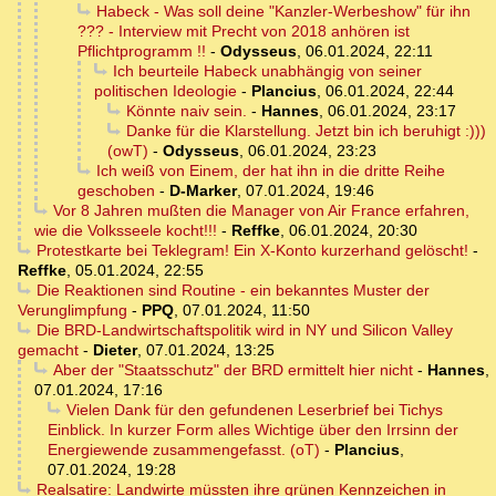
Habeck - Was soll deine "Kanzler-Werbeshow" für ihn
??? - Interview mit Precht von 2018 anhören ist
Pflichtprogramm !!
-
Odysseus
,
06.01.2024, 22:11
Ich beurteile Habeck unabhängig von seiner
politischen Ideologie
-
Plancius
,
06.01.2024, 22:44
Könnte naiv sein.
-
Hannes
,
06.01.2024, 23:17
Danke für die Klarstellung. Jetzt bin ich beruhigt :)))
(owT)
-
Odysseus
,
06.01.2024, 23:23
Ich weiß von Einem, der hat ihn in die dritte Reihe
geschoben
-
D-Marker
,
07.01.2024, 19:46
Vor 8 Jahren mußten die Manager von Air France erfahren,
wie die Volksseele kocht!!!
-
Reffke
,
06.01.2024, 20:30
Protestkarte bei Teklegram! Ein X-Konto kurzerhand gelöscht!
-
Reffke
,
05.01.2024, 22:55
Die Reaktionen sind Routine - ein bekanntes Muster der
Verunglimpfung
-
PPQ
,
07.01.2024, 11:50
Die BRD-Landwirtschaftspolitik wird in NY und Silicon Valley
gemacht
-
Dieter
,
07.01.2024, 13:25
Aber der "Staatsschutz" der BRD ermittelt hier nicht
-
Hannes
,
07.01.2024, 17:16
Vielen Dank für den gefundenen Leserbrief bei Tichys
Einblick. In kurzer Form alles Wichtige über den Irrsinn der
Energiewende zusammengefasst. (oT)
-
Plancius
,
07.01.2024, 19:28
Realsatire: Landwirte müssten ihre grünen Kennzeichen in