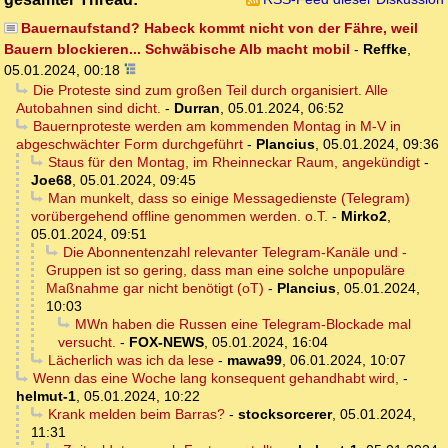
Bauernaufstand? Habeck kommt nicht von der Fähre, weil
Bauern blockieren... Schwäbische Alb macht mobil
-
Reffke
,
05.01.2024, 00:18
Die Proteste sind zum großen Teil durch organisiert. Alle
Autobahnen sind dicht.
-
Durran
,
05.01.2024, 06:52
Bauernproteste werden am kommenden Montag in M-V in
abgeschwächter Form durchgeführt
-
Plancius
,
05.01.2024, 09:36
Staus für den Montag, im Rheinneckar Raum, angekündigt
-
Joe68
,
05.01.2024, 09:45
Man munkelt, dass so einige Messagedienste (Telegram)
vorübergehend offline genommen werden. o.T.
-
Mirko2
,
05.01.2024, 09:51
Die Abonnentenzahl relevanter Telegram-Kanäle und -
Gruppen ist so gering, dass man eine solche unpopuläre
Maßnahme gar nicht benötigt (oT)
-
Plancius
,
05.01.2024,
10:03
MWn haben die Russen eine Telegram-Blockade mal
versucht.
-
FOX-NEWS
,
05.01.2024, 16:04
Lächerlich was ich da lese
-
mawa99
,
06.01.2024, 10:07
Wenn das eine Woche lang konsequent gehandhabt wird,
-
helmut-1
,
05.01.2024, 10:22
Krank melden beim Barras?
-
stocksorcerer
,
05.01.2024,
11:31