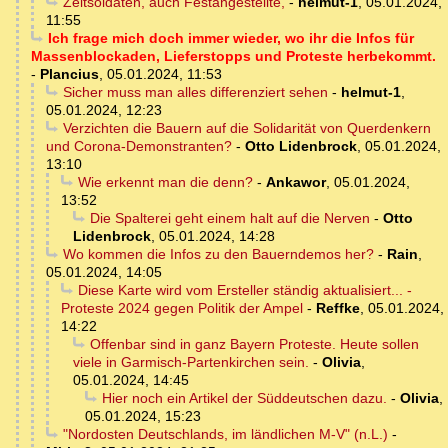
Zeitsoldaten, auch Festangestellte,
-
helmut-1
,
05.01.2024,
11:55
Ich frage mich doch immer wieder, wo ihr die Infos für
Massenblockaden, Lieferstopps und Proteste herbekommt.
-
Plancius
,
05.01.2024, 11:53
Sicher muss man alles differenziert sehen
-
helmut-1
,
05.01.2024, 12:23
Verzichten die Bauern auf die Solidarität von Querdenkern
und Corona-Demonstranten?
-
Otto Lidenbrock
,
05.01.2024,
13:10
Wie erkennt man die denn?
-
Ankawor
,
05.01.2024,
13:52
Die Spalterei geht einem halt auf die Nerven
-
Otto
Lidenbrock
,
05.01.2024, 14:28
Wo kommen die Infos zu den Bauerndemos her?
-
Rain
,
05.01.2024, 14:05
Diese Karte wird vom Ersteller ständig aktualisiert... -
Proteste 2024 gegen Politik der Ampel
-
Reffke
,
05.01.2024,
14:22
Offenbar sind in ganz Bayern Proteste. Heute sollen
viele in Garmisch-Partenkirchen sein.
-
Olivia
,
05.01.2024, 14:45
Hier noch ein Artikel der Süddeutschen dazu.
-
Olivia
,
05.01.2024, 15:23
"Nordosten Deutschlands, im ländlichen M-V" (n.L.)
-