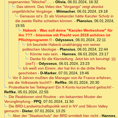
sogenanntes "Weichei".....
-
Olivia
,
06.01.2024, 16:32
Das stimmt. Das Video des "Vorgangs" zeigt absolut
ungefährliche Vorgänge:
-
Mitmacher
,
06.01.2024, 19:18
Genauso ist's. Er als Vizekanzler hätte Kanzler Scholz in
die zweite Reihe schieben können.
-
Plancius
,
06.01.2024,
19:55
Habeck - Was soll deine "Kanzler-Werbeshow" für
ihn ??? - Interview mit Precht von 2018 anhören ist
Pflichtprogramm !!
-
Odysseus
,
06.01.2024, 22:11
Ich beurteile Habeck unabhängig von seiner
politischen Ideologie
-
Plancius
,
06.01.2024, 22:44
Könnte naiv sein.
-
Hannes
,
06.01.2024, 23:17
Danke für die Klarstellung. Jetzt bin ich beruhigt :)))
(owT)
-
Odysseus
,
06.01.2024, 23:23
Ich weiß von Einem, der hat ihn in die dritte Reihe
geschoben
-
D-Marker
,
07.01.2024, 19:46
Vor 8 Jahren mußten die Manager von Air France erfahren,
wie die Volksseele kocht!!!
-
Reffke
,
06.01.2024, 20:30
Protestkarte bei Teklegram! Ein X-Konto kurzerhand gelöscht!
-
Reffke
,
05.01.2024, 22:55
Die Reaktionen sind Routine - ein bekanntes Muster der
Verunglimpfung
-
PPQ
,
07.01.2024, 11:50
Die BRD-Landwirtschaftspolitik wird in NY und Silicon Valley
gemacht
-
Dieter
,
07.01.2024, 13:25
Aber der "Staatsschutz" der BRD ermittelt hier nicht
-
Hannes
,