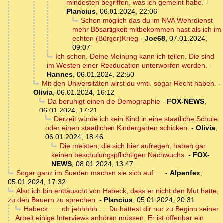
mindesten begriffen, was ich gemeint habe.
-
Plancius
,
06.01.2024, 22:06
Schon möglich das du im NVA Wehrdienst
mehr Bösartigkeit mitbekommen hast als ich im
echten (Bürger)Krieg
-
Joe68
,
07.01.2024,
09:07
Ich schon. Deine Meinung kann ich teilen. Die sind
im Westen einer Reeducation unterworfen worden.
-
Hannes
,
06.01.2024, 22:50
Mit den Universitäten wirst du vmtl. sogar Recht haben.
-
Olivia
,
06.01.2024, 16:12
Da beruhigt einen die Demographie
-
FOX-NEWS
,
06.01.2024, 17:21
Derzeit würde ich kein Kind in eine staatliche Schule
oder einen staatlichen Kindergarten schicken.
-
Olivia
,
06.01.2024, 18:46
Die meisten, die sich hier aufregen, haben gar
keinen beschulungspflichtigen Nachwuchs.
-
FOX-
NEWS
,
08.01.2024, 13:47
Sogar ganz im Sueden machen sie sich auf ....
-
Alpenfex
,
05.01.2024, 17:32
Also ich bin enttäuscht von Habeck, dass er nicht den Mut hatte,
zu den Bauern zu sprechen.
-
Plancius
,
05.01.2024, 20:31
Habeck...... oh jehhhhh..... Du hättest dir nur zu Beginn seiner
Arbeit einige Interviews anhören müssen. Er ist offenbar ein