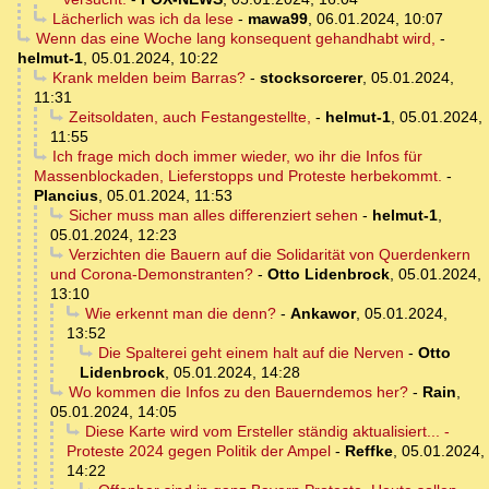
Lächerlich was ich da lese
-
mawa99
,
06.01.2024, 10:07
Wenn das eine Woche lang konsequent gehandhabt wird,
-
helmut-1
,
05.01.2024, 10:22
Krank melden beim Barras?
-
stocksorcerer
,
05.01.2024,
11:31
Zeitsoldaten, auch Festangestellte,
-
helmut-1
,
05.01.2024,
11:55
Ich frage mich doch immer wieder, wo ihr die Infos für
Massenblockaden, Lieferstopps und Proteste herbekommt.
-
Plancius
,
05.01.2024, 11:53
Sicher muss man alles differenziert sehen
-
helmut-1
,
05.01.2024, 12:23
Verzichten die Bauern auf die Solidarität von Querdenkern
und Corona-Demonstranten?
-
Otto Lidenbrock
,
05.01.2024,
13:10
Wie erkennt man die denn?
-
Ankawor
,
05.01.2024,
13:52
Die Spalterei geht einem halt auf die Nerven
-
Otto
Lidenbrock
,
05.01.2024, 14:28
Wo kommen die Infos zu den Bauerndemos her?
-
Rain
,
05.01.2024, 14:05
Diese Karte wird vom Ersteller ständig aktualisiert... -
Proteste 2024 gegen Politik der Ampel
-
Reffke
,
05.01.2024,
14:22