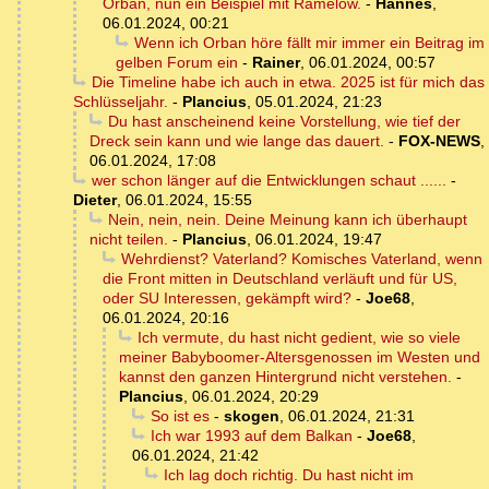
Orban, nun ein Beispiel mit Ramelow.
-
Hannes
,
06.01.2024, 00:21
Wenn ich Orban höre fällt mir immer ein Beitrag im
gelben Forum ein
-
Rainer
,
06.01.2024, 00:57
Die Timeline habe ich auch in etwa. 2025 ist für mich das
Schlüsseljahr.
-
Plancius
,
05.01.2024, 21:23
Du hast anscheinend keine Vorstellung, wie tief der
Dreck sein kann und wie lange das dauert.
-
FOX-NEWS
,
06.01.2024, 17:08
wer schon länger auf die Entwicklungen schaut ......
-
Dieter
,
06.01.2024, 15:55
Nein, nein, nein. Deine Meinung kann ich überhaupt
nicht teilen.
-
Plancius
,
06.01.2024, 19:47
Wehrdienst? Vaterland? Komisches Vaterland, wenn
die Front mitten in Deutschland verläuft und für US,
oder SU Interessen, gekämpft wird?
-
Joe68
,
06.01.2024, 20:16
Ich vermute, du hast nicht gedient, wie so viele
meiner Babyboomer-Altersgenossen im Westen und
kannst den ganzen Hintergrund nicht verstehen.
-
Plancius
,
06.01.2024, 20:29
So ist es
-
skogen
,
06.01.2024, 21:31
Ich war 1993 auf dem Balkan
-
Joe68
,
06.01.2024, 21:42
Ich lag doch richtig. Du hast nicht im