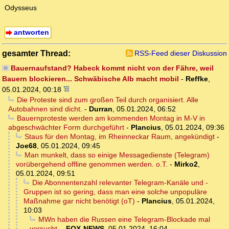
Odysseus
antworten
gesamter Thread:
RSS-Feed dieser Diskussion
Bauernaufstand? Habeck kommt nicht von der Fähre, weil
Bauern blockieren... Schwäbische Alb macht mobil
-
Reffke
,
05.01.2024, 00:18
Die Proteste sind zum großen Teil durch organisiert. Alle
Autobahnen sind dicht.
-
Durran
,
05.01.2024, 06:52
Bauernproteste werden am kommenden Montag in M-V in
abgeschwächter Form durchgeführt
-
Plancius
,
05.01.2024, 09:36
Staus für den Montag, im Rheinneckar Raum, angekündigt
-
Joe68
,
05.01.2024, 09:45
Man munkelt, dass so einige Messagedienste (Telegram)
vorübergehend offline genommen werden. o.T.
-
Mirko2
,
05.01.2024, 09:51
Die Abonnentenzahl relevanter Telegram-Kanäle und -
Gruppen ist so gering, dass man eine solche unpopuläre
Maßnahme gar nicht benötigt (oT)
-
Plancius
,
05.01.2024,
10:03
MWn haben die Russen eine Telegram-Blockade mal
versucht.
-
FOX-NEWS
,
05.01.2024, 16:04