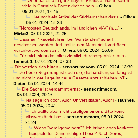
Offenbar sind in ganz Bayern Proteste. Heute sollen
viele in Garmisch-Partenkirchen sein.
-
Olivia
,
05.01.2024, 14:45
Hier noch ein Artikel der Süddeutschen dazu.
-
Olivia
,
05.01.2024, 15:23
"Nordosten Deutschlands, im ländlichen M-V" (n.L.)
-
Mirko2
,
05.01.2024, 21:25
Dass auf "Rädelsführer" bei "Aufständen" scharf
geschossen werden darf, soll in den Maastricht-Verträgen
verankert worden sein.
-
Olivia
,
06.01.2024, 16:06
Für mich sieht das alles ziemlich durchorganisiert aus
-
helmut-1
,
07.01.2024, 07:33
Die werden sich hüten
-
sensortimecom
,
05.01.2024, 13:30
Die beste Regierung ist doch die, die handlungsunfähig ist
und nicht in der Lage ist neue Gesetze anzuschieben. oT
-
Dieter
,
05.01.2024, 14:46
Die Sache ist verdammt ernst
-
sensortimecom
,
05.01.2024, 20:16
Na sage ich doch. Auch Universititäten. Auch!
-
Hannes
,
05.01.2024, 20:41
Ich wollte aber nicht verallgemeinern. Bitte keine
Missverständnisse.
-
sensortimecom
,
05.01.2024,
21:24
Wieso "verallgemeinern"? Ich bringe doch konkrete
Beispiele für Deine richtige These? Nach Soros,