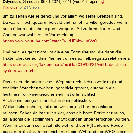
Odysseus
,
Samstag, 06.01.2024, 22:11
(vor 943 Tagen)
@
Plancius
5424 Views
um zu sehen wie er denkt und vor allem wo seine Grenzen sind.
Da war er noch quasi unbeleckt und hat ohne Filter geredet, wenn
auch öfter auf die ihm eigene verquere Art zu formulieren. Und
Corinna war wohl erst in Vorbereitung.
https://www.youtube.com/watch?v=rUEnbw_mVcQ
Und nein, es geht nicht um die eine Formulierung, die dann die
Faktenchecker auf den Plan rief, um es so halbwegs zu relativieren.
https://correctiv.org/faktencheck/politik/2019/06/21/will-habeck-ein-
system-wie-in-chin...
Das er den demokratischen Weg nur recht lieblos verteidigt und
totalitäre Vorgehensweisen, geschickt getarnt, durchaus als
legitimes Politikwerkzeug ansieht, ist offensichtlich.
Auch sonst ein guter Einblick in sein politisches
Wolkenkukucksheim, mit dem wir uns jetzt herum schlagen
müssen. Schon da ist für ihn klar, dass die harte Forke her muss,
da ja sonst die "schlimmen" Entwicklungen unbeherrschbar würden.
Wenn man dann seine Auftritte während der P(l)andemie Revue
passieren lässt, sah man nicht nur beim WEF und der WHO, dass