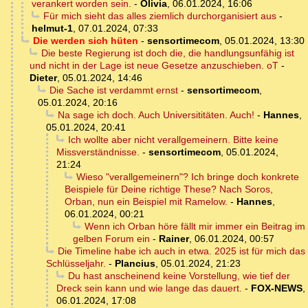
verankert worden sein.
-
Olivia
,
06.01.2024, 16:06
Für mich sieht das alles ziemlich durchorganisiert aus
-
helmut-1
,
07.01.2024, 07:33
Die werden sich hüten
-
sensortimecom
,
05.01.2024, 13:30
Die beste Regierung ist doch die, die handlungsunfähig ist
und nicht in der Lage ist neue Gesetze anzuschieben. oT
-
Dieter
,
05.01.2024, 14:46
Die Sache ist verdammt ernst
-
sensortimecom
,
05.01.2024, 20:16
Na sage ich doch. Auch Universititäten. Auch!
-
Hannes
,
05.01.2024, 20:41
Ich wollte aber nicht verallgemeinern. Bitte keine
Missverständnisse.
-
sensortimecom
,
05.01.2024,
21:24
Wieso "verallgemeinern"? Ich bringe doch konkrete
Beispiele für Deine richtige These? Nach Soros,
Orban, nun ein Beispiel mit Ramelow.
-
Hannes
,
06.01.2024, 00:21
Wenn ich Orban höre fällt mir immer ein Beitrag im
gelben Forum ein
-
Rainer
,
06.01.2024, 00:57
Die Timeline habe ich auch in etwa. 2025 ist für mich das
Schlüsseljahr.
-
Plancius
,
05.01.2024, 21:23
Du hast anscheinend keine Vorstellung, wie tief der
Dreck sein kann und wie lange das dauert.
-
FOX-NEWS
,
06.01.2024, 17:08