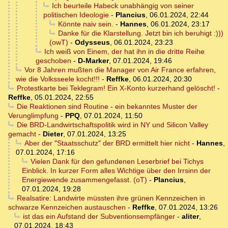
Ich beurteile Habeck unabhängig von seiner
politischen Ideologie
-
Plancius
,
06.01.2024, 22:44
Könnte naiv sein.
-
Hannes
,
06.01.2024, 23:17
Danke für die Klarstellung. Jetzt bin ich beruhigt :)))
(owT)
-
Odysseus
,
06.01.2024, 23:23
Ich weiß von Einem, der hat ihn in die dritte Reihe
geschoben
-
D-Marker
,
07.01.2024, 19:46
Vor 8 Jahren mußten die Manager von Air France erfahren,
wie die Volksseele kocht!!!
-
Reffke
,
06.01.2024, 20:30
Protestkarte bei Teklegram! Ein X-Konto kurzerhand gelöscht!
-
Reffke
,
05.01.2024, 22:55
Die Reaktionen sind Routine - ein bekanntes Muster der
Verunglimpfung
-
PPQ
,
07.01.2024, 11:50
Die BRD-Landwirtschaftspolitik wird in NY und Silicon Valley
gemacht
-
Dieter
,
07.01.2024, 13:25
Aber der "Staatsschutz" der BRD ermittelt hier nicht
-
Hannes
,
07.01.2024, 17:16
Vielen Dank für den gefundenen Leserbrief bei Tichys
Einblick. In kurzer Form alles Wichtige über den Irrsinn der
Energiewende zusammengefasst. (oT)
-
Plancius
,
07.01.2024, 19:28
Realsatire: Landwirte müssten ihre grünen Kennzeichen in
schwarze Kennzeichen austauschen
-
Reffke
,
07.01.2024, 13:26
ist das ein Aufstand der Subventionsempfänger
-
aliter
,
07.01.2024, 18:43