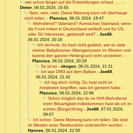
wer schon länger auf die Entwicklungen schaut ......
-
Dieter
,
06.01.2024, 15:55
Nein, nein, nein. Deine Meinung kann ich überhaupt
nicht teilen.
-
Plancius
,
06.01.2024, 19:47
Wehrdienst? Vaterland? Komisches Vaterland, wenn
die Front mitten in Deutschland verläuft und für US,
oder SU Interessen, gekämpft wird?
-
Joe68
,
06.01.2024, 20:16
Ich vermute, du hast nicht gedient, wie so viele
meiner Babyboomer-Altersgenossen im Westen und
kannst den ganzen Hintergrund nicht verstehen.
-
Plancius
,
06.01.2024, 20:29
So ist es
-
skogen
,
06.01.2024, 21:31
Ich war 1993 auf dem Balkan
-
Joe68
,
06.01.2024, 21:42
Ich lag doch richtig. Du hast nicht im
mindesten begriffen, was ich gemeint habe.
-
Plancius
,
06.01.2024, 22:06
Schon möglich das du im NVA Wehrdienst
mehr Bösartigkeit mitbekommen hast als ich im
echten (Bürger)Krieg
-
Joe68
,
07.01.2024,
09:07
Ich schon. Deine Meinung kann ich teilen. Die sind
im Westen einer Reeducation unterworfen worden.
-
Hannes
,
06.01.2024, 22:50