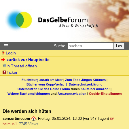
Suche:
Los
Login
zurück zur Hauptseite
in Thread öffnen
Ticker
Fluchtburg autark am Meer
|
Zum Tode Jürgen Küßners
|
Bücher vom Kopp-Verlag |
Datenschutzerklärung
Unterstützen Sie das Gelbe Forum
durch
Käufe bei Amazon
! |
Weitere Buchempfehlungen
und
Amazonnavigation
|
Cookie-Einstellungen
Die werden sich hüten
sensortimecom
,
Freitag, 05.01.2024, 13:30
(vor 947 Tagen)
@
helmut-1
7745 Views