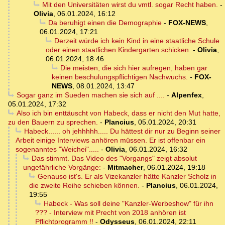
Mit den Universitäten wirst du vmtl. sogar Recht haben.
-
Olivia
,
06.01.2024, 16:12
Da beruhigt einen die Demographie
-
FOX-NEWS
,
06.01.2024, 17:21
Derzeit würde ich kein Kind in eine staatliche Schule
oder einen staatlichen Kindergarten schicken.
-
Olivia
,
06.01.2024, 18:46
Die meisten, die sich hier aufregen, haben gar
keinen beschulungspflichtigen Nachwuchs.
-
FOX-
NEWS
,
08.01.2024, 13:47
Sogar ganz im Sueden machen sie sich auf ....
-
Alpenfex
,
05.01.2024, 17:32
Also ich bin enttäuscht von Habeck, dass er nicht den Mut hatte,
zu den Bauern zu sprechen.
-
Plancius
,
05.01.2024, 20:31
Habeck...... oh jehhhhh..... Du hättest dir nur zu Beginn seiner
Arbeit einige Interviews anhören müssen. Er ist offenbar ein
sogenanntes "Weichei".....
-
Olivia
,
06.01.2024, 16:32
Das stimmt. Das Video des "Vorgangs" zeigt absolut
ungefährliche Vorgänge:
-
Mitmacher
,
06.01.2024, 19:18
Genauso ist's. Er als Vizekanzler hätte Kanzler Scholz in
die zweite Reihe schieben können.
-
Plancius
,
06.01.2024,
19:55
Habeck - Was soll deine "Kanzler-Werbeshow" für ihn
??? - Interview mit Precht von 2018 anhören ist
Pflichtprogramm !!
-
Odysseus
,
06.01.2024, 22:11