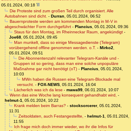
05.01.2024, 00:18
Die Proteste sind zum großen Teil durch organisiert. Alle
Autobahnen sind dicht.
-
Durran
,
05.01.2024, 06:52
Bauernproteste werden am kommenden Montag in M-V in
abgeschwächter Form durchgeführt
-
Plancius
,
05.01.2024, 09:36
Staus für den Montag, im Rheinneckar Raum, angekündigt
-
Joe68
,
05.01.2024, 09:45
Man munkelt, dass so einige Messagedienste (Telegram)
vorübergehend offline genommen werden. o.T.
-
Mirko2
,
05.01.2024, 09:51
Die Abonnentenzahl relevanter Telegram-Kanäle und -
Gruppen ist so gering, dass man eine solche unpopuläre
Maßnahme gar nicht benötigt (oT)
-
Plancius
,
05.01.2024,
10:03
MWn haben die Russen eine Telegram-Blockade mal
versucht.
-
FOX-NEWS
,
05.01.2024, 16:04
Lächerlich was ich da lese
-
mawa99
,
06.01.2024, 10:07
Wenn das eine Woche lang konsequent gehandhabt wird,
-
helmut-1
,
05.01.2024, 10:22
Krank melden beim Barras?
-
stocksorcerer
,
05.01.2024,
11:31
Zeitsoldaten, auch Festangestellte,
-
helmut-1
,
05.01.2024,
11:55
Ich frage mich doch immer wieder, wo ihr die Infos für