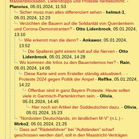
Massenblockaden, Lieferstopps und Proteste herbekommt.
-
Plancius
,
05.01.2024, 11:53
Sicher muss man alles differenziert sehen
-
helmut-1
,
05.01.2024, 12:23
Verzichten die Bauern auf die Solidarität von Querdenkern
und Corona-Demonstranten?
-
Otto Lidenbrock
,
05.01.2024,
13:10
Wie erkennt man die denn?
-
Ankawor
,
05.01.2024,
13:52
Die Spalterei geht einem halt auf die Nerven
-
Otto
Lidenbrock
,
05.01.2024, 14:28
Wo kommen die Infos zu den Bauerndemos her?
-
Rain
,
05.01.2024, 14:05
Diese Karte wird vom Ersteller ständig aktualisiert... -
Proteste 2024 gegen Politik der Ampel
-
Reffke
,
05.01.2024,
14:22
Offenbar sind in ganz Bayern Proteste. Heute sollen
viele in Garmisch-Partenkirchen sein.
-
Olivia
,
05.01.2024, 14:45
Hier noch ein Artikel der Süddeutschen dazu.
-
Olivia
,
05.01.2024, 15:23
"Nordosten Deutschlands, im ländlichen M-V" (n.L.)
-
Mirko2
,
05.01.2024, 21:25
Dass auf "Rädelsführer" bei "Aufständen" scharf
geschossen werden darf, soll in den Maastricht-Verträgen