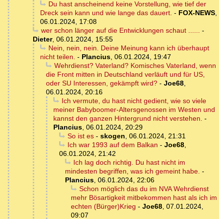
Du hast anscheinend keine Vorstellung, wie tief der
Dreck sein kann und wie lange das dauert.
-
FOX-NEWS
,
06.01.2024, 17:08
wer schon länger auf die Entwicklungen schaut ......
-
Dieter
,
06.01.2024, 15:55
Nein, nein, nein. Deine Meinung kann ich überhaupt
nicht teilen.
-
Plancius
,
06.01.2024, 19:47
Wehrdienst? Vaterland? Komisches Vaterland, wenn
die Front mitten in Deutschland verläuft und für US,
oder SU Interessen, gekämpft wird?
-
Joe68
,
06.01.2024, 20:16
Ich vermute, du hast nicht gedient, wie so viele
meiner Babyboomer-Altersgenossen im Westen und
kannst den ganzen Hintergrund nicht verstehen.
-
Plancius
,
06.01.2024, 20:29
So ist es
-
skogen
,
06.01.2024, 21:31
Ich war 1993 auf dem Balkan
-
Joe68
,
06.01.2024, 21:42
Ich lag doch richtig. Du hast nicht im
mindesten begriffen, was ich gemeint habe.
-
Plancius
,
06.01.2024, 22:06
Schon möglich das du im NVA Wehrdienst
mehr Bösartigkeit mitbekommen hast als ich im
echten (Bürger)Krieg
-
Joe68
,
07.01.2024,
09:07