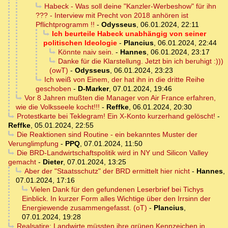
Habeck - Was soll deine "Kanzler-Werbeshow" für ihn
??? - Interview mit Precht von 2018 anhören ist
Pflichtprogramm !!
-
Odysseus
,
06.01.2024, 22:11
Ich beurteile Habeck unabhängig von seiner
politischen Ideologie
-
Plancius
,
06.01.2024, 22:44
Könnte naiv sein.
-
Hannes
,
06.01.2024, 23:17
Danke für die Klarstellung. Jetzt bin ich beruhigt :)))
(owT)
-
Odysseus
,
06.01.2024, 23:23
Ich weiß von Einem, der hat ihn in die dritte Reihe
geschoben
-
D-Marker
,
07.01.2024, 19:46
Vor 8 Jahren mußten die Manager von Air France erfahren,
wie die Volksseele kocht!!!
-
Reffke
,
06.01.2024, 20:30
Protestkarte bei Teklegram! Ein X-Konto kurzerhand gelöscht!
-
Reffke
,
05.01.2024, 22:55
Die Reaktionen sind Routine - ein bekanntes Muster der
Verunglimpfung
-
PPQ
,
07.01.2024, 11:50
Die BRD-Landwirtschaftspolitik wird in NY und Silicon Valley
gemacht
-
Dieter
,
07.01.2024, 13:25
Aber der "Staatsschutz" der BRD ermittelt hier nicht
-
Hannes
,
07.01.2024, 17:16
Vielen Dank für den gefundenen Leserbrief bei Tichys
Einblick. In kurzer Form alles Wichtige über den Irrsinn der
Energiewende zusammengefasst. (oT)
-
Plancius
,
07.01.2024, 19:28
Realsatire: Landwirte müssten ihre grünen Kennzeichen in