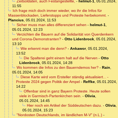
Zeitsoldaten, auch Festangestellte,
-
helmut-1
,
05.01.2024,
11:55
Ich frage mich doch immer wieder, wo ihr die Infos für
Massenblockaden, Lieferstopps und Proteste herbekommt.
-
Plancius
,
05.01.2024, 11:53
Sicher muss man alles differenziert sehen
-
helmut-1
,
05.01.2024, 12:23
Verzichten die Bauern auf die Solidarität von Querdenkern
und Corona-Demonstranten?
-
Otto Lidenbrock
,
05.01.2024,
13:10
Wie erkennt man die denn?
-
Ankawor
,
05.01.2024,
13:52
Die Spalterei geht einem halt auf die Nerven
-
Otto
Lidenbrock
,
05.01.2024, 14:28
Wo kommen die Infos zu den Bauerndemos her?
-
Rain
,
05.01.2024, 14:05
Diese Karte wird vom Ersteller ständig aktualisiert... -
Proteste 2024 gegen Politik der Ampel
-
Reffke
,
05.01.2024,
14:22
Offenbar sind in ganz Bayern Proteste. Heute sollen
viele in Garmisch-Partenkirchen sein.
-
Olivia
,
05.01.2024, 14:45
Hier noch ein Artikel der Süddeutschen dazu.
-
Olivia
,
05.01.2024, 15:23
"Nordosten Deutschlands, im ländlichen M-V" (n.L.)
-