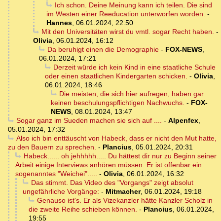
Ich schon. Deine Meinung kann ich teilen. Die sind
im Westen einer Reeducation unterworfen worden.
-
Hannes
,
06.01.2024, 22:50
Mit den Universitäten wirst du vmtl. sogar Recht haben.
-
Olivia
,
06.01.2024, 16:12
Da beruhigt einen die Demographie
-
FOX-NEWS
,
06.01.2024, 17:21
Derzeit würde ich kein Kind in eine staatliche Schule
oder einen staatlichen Kindergarten schicken.
-
Olivia
,
06.01.2024, 18:46
Die meisten, die sich hier aufregen, haben gar
keinen beschulungspflichtigen Nachwuchs.
-
FOX-
NEWS
,
08.01.2024, 13:47
Sogar ganz im Sueden machen sie sich auf ....
-
Alpenfex
,
05.01.2024, 17:32
Also ich bin enttäuscht von Habeck, dass er nicht den Mut hatte,
zu den Bauern zu sprechen.
-
Plancius
,
05.01.2024, 20:31
Habeck...... oh jehhhhh..... Du hättest dir nur zu Beginn seiner
Arbeit einige Interviews anhören müssen. Er ist offenbar ein
sogenanntes "Weichei".....
-
Olivia
,
06.01.2024, 16:32
Das stimmt. Das Video des "Vorgangs" zeigt absolut
ungefährliche Vorgänge:
-
Mitmacher
,
06.01.2024, 19:18
Genauso ist's. Er als Vizekanzler hätte Kanzler Scholz in
die zweite Reihe schieben können.
-
Plancius
,
06.01.2024,
19:55