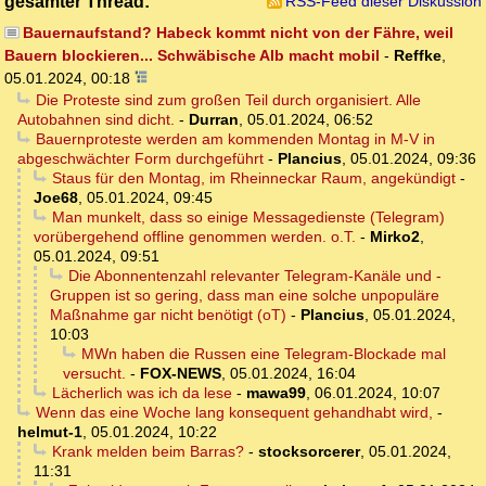
gesamter Thread:
RSS-Feed dieser Diskussion
Bauernaufstand? Habeck kommt nicht von der Fähre, weil
Bauern blockieren... Schwäbische Alb macht mobil
-
Reffke
,
05.01.2024, 00:18
Die Proteste sind zum großen Teil durch organisiert. Alle
Autobahnen sind dicht.
-
Durran
,
05.01.2024, 06:52
Bauernproteste werden am kommenden Montag in M-V in
abgeschwächter Form durchgeführt
-
Plancius
,
05.01.2024, 09:36
Staus für den Montag, im Rheinneckar Raum, angekündigt
-
Joe68
,
05.01.2024, 09:45
Man munkelt, dass so einige Messagedienste (Telegram)
vorübergehend offline genommen werden. o.T.
-
Mirko2
,
05.01.2024, 09:51
Die Abonnentenzahl relevanter Telegram-Kanäle und -
Gruppen ist so gering, dass man eine solche unpopuläre
Maßnahme gar nicht benötigt (oT)
-
Plancius
,
05.01.2024,
10:03
MWn haben die Russen eine Telegram-Blockade mal
versucht.
-
FOX-NEWS
,
05.01.2024, 16:04
Lächerlich was ich da lese
-
mawa99
,
06.01.2024, 10:07
Wenn das eine Woche lang konsequent gehandhabt wird,
-
helmut-1
,
05.01.2024, 10:22
Krank melden beim Barras?
-
stocksorcerer
,
05.01.2024,
11:31