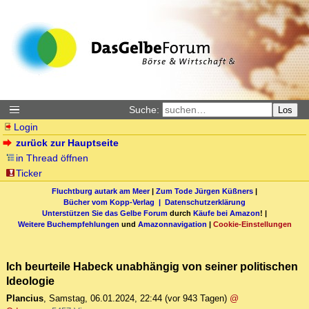
Suche:
Los
Login
zurück zur Hauptseite
in Thread öffnen
Ticker
Fluchtburg autark am Meer
|
Zum Tode Jürgen Küßners
|
Bücher vom Kopp-Verlag |
Datenschutzerklärung
Unterstützen Sie das Gelbe Forum
durch
Käufe bei Amazon
! |
Weitere Buchempfehlungen
und
Amazonnavigation
|
Cookie-Einstellungen
Ich beurteile Habeck unabhängig von seiner politischen
Ideologie
Plancius
,
Samstag, 06.01.2024, 22:44
(vor 943 Tagen)
@