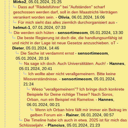
Mirko2
,
05.01.2024, 21:25
Dass auf "Rädelsführer" bei "Aufständen" scharf
geschossen werden darf, soll in den Maastricht-Verträgen
verankert worden sein.
-
Olivia
,
06.01.2024, 16:06
Für mich sieht das alles ziemlich durchorganisiert aus
-
helmut-1
,
07.01.2024, 07:33
Die werden sich hüten
-
sensortimecom
,
05.01.2024, 13:30
Die beste Regierung ist doch die, die handlungsunfähig ist
und nicht in der Lage ist neue Gesetze anzuschieben. oT
-
Dieter
,
05.01.2024, 14:46
Die Sache ist verdammt ernst
-
sensortimecom
,
05.01.2024, 20:16
Na sage ich doch. Auch Universititäten. Auch!
-
Hannes
,
05.01.2024, 20:41
Ich wollte aber nicht verallgemeinern. Bitte keine
Missverständnisse.
-
sensortimecom
,
05.01.2024,
21:24
Wieso "verallgemeinern"? Ich bringe doch konkrete
Beispiele für Deine richtige These? Nach Soros,
Orban, nun ein Beispiel mit Ramelow.
-
Hannes
,
06.01.2024, 00:21
Wenn ich Orban höre fällt mir immer ein Beitrag im
gelben Forum ein
-
Rainer
,
06.01.2024, 00:57
Die Timeline habe ich auch in etwa. 2025 ist für mich das
Schlüsseljahr.
-
Plancius
,
05.01.2024, 21:23