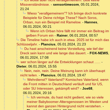
Ich wollte aber nicht verallgemeinern. Bitte keine
Missverständnisse.
-
sensortimecom
,
05.01.2024,
21:24
Wieso "verallgemeinern"? Ich bringe doch konkrete
Beispiele für Deine richtige These? Nach Soros,
Orban, nun ein Beispiel mit Ramelow.
-
Hannes
,
06.01.2024, 00:21
Wenn ich Orban höre fällt mir immer ein Beitrag im
gelben Forum ein
-
Rainer
,
06.01.2024, 00:57
Die Timeline habe ich auch in etwa. 2025 ist für mich das
Schlüsseljahr.
-
Plancius
,
05.01.2024, 21:23
Du hast anscheinend keine Vorstellung, wie tief der
Dreck sein kann und wie lange das dauert.
-
FOX-NEWS
,
06.01.2024, 17:08
wer schon länger auf die Entwicklungen schaut ......
-
Dieter
,
06.01.2024, 15:55
Nein, nein, nein. Deine Meinung kann ich überhaupt
nicht teilen.
-
Plancius
,
06.01.2024, 19:47
Wehrdienst? Vaterland? Komisches Vaterland, wenn
die Front mitten in Deutschland verläuft und für US,
oder SU Interessen, gekämpft wird?
-
Joe68
,
06.01.2024, 20:16
Ich vermute, du hast nicht gedient, wie so viele
meiner Babyboomer-Altersgenossen im Westen und
kannst den ganzen Hintergrund nicht verstehen.
-