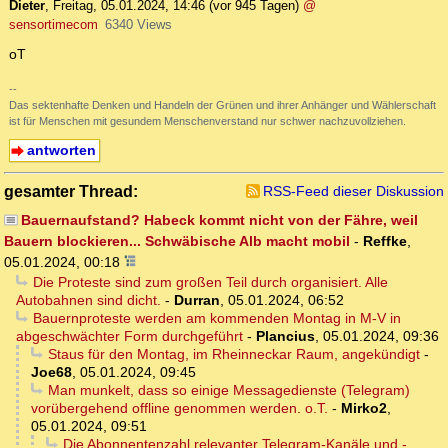
Dieter
,
Freitag, 05.01.2024, 14:46
(vor 945 Tagen)
@
sensortimecom
6340 Views
oT
--
Das sektenhafte Denken und Handeln der Grünen und ihrer Anhänger und Wählerschaft
ist für Menschen mit gesundem Menschenverstand nur schwer nachzuvollziehen.
antworten
gesamter Thread:
RSS-Feed dieser Diskussion
Bauernaufstand? Habeck kommt nicht von der Fähre, weil
Bauern blockieren... Schwäbische Alb macht mobil
-
Reffke
,
05.01.2024, 00:18
Die Proteste sind zum großen Teil durch organisiert. Alle
Autobahnen sind dicht.
-
Durran
,
05.01.2024, 06:52
Bauernproteste werden am kommenden Montag in M-V in
abgeschwächter Form durchgeführt
-
Plancius
,
05.01.2024, 09:36
Staus für den Montag, im Rheinneckar Raum, angekündigt
-
Joe68
,
05.01.2024, 09:45
Man munkelt, dass so einige Messagedienste (Telegram)
vorübergehend offline genommen werden. o.T.
-
Mirko2
,
05.01.2024, 09:51
Die Abonnentenzahl relevanter Telegram-Kanäle und -