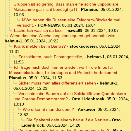
Gruppen ist so gering, dass man eine solche unpopuläre
Maßnahme gar nicht benötigt (oT)
-
Plancius
,
05.01.2024,
10:03
MWn haben die Russen eine Telegram-Blockade mal
versucht.
-
FOX-NEWS
,
05.01.2024, 16:04
Lächerlich was ich da lese
-
mawa99
,
06.01.2024, 10:07
Wenn das eine Woche lang konsequent gehandhabt wird,
-
helmut-1
,
05.01.2024, 10:22
Krank melden beim Barras?
-
stocksorcerer
,
05.01.2024,
11:31
Zeitsoldaten, auch Festangestellte,
-
helmut-1
,
05.01.2024,
11:55
Ich frage mich doch immer wieder, wo ihr die Infos für
Massenblockaden, Lieferstopps und Proteste herbekommt.
-
Plancius
,
05.01.2024, 11:53
Sicher muss man alles differenziert sehen
-
helmut-1
,
05.01.2024, 12:23
Verzichten die Bauern auf die Solidarität von Querdenkern
und Corona-Demonstranten?
-
Otto Lidenbrock
,
05.01.2024,
13:10
Wie erkennt man die denn?
-
Ankawor
,
05.01.2024,
13:52
Die Spalterei geht einem halt auf die Nerven
-
Otto
Lidenbrock
,
05.01.2024, 14:28
Wo kommen die Infos zu den Bauerndemos her?
-
Rain
,