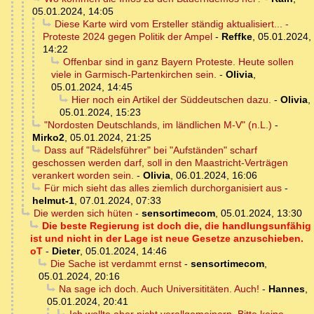
05.01.2024, 14:05
Diese Karte wird vom Ersteller ständig aktualisiert... -
Proteste 2024 gegen Politik der Ampel
-
Reffke
,
05.01.2024,
14:22
Offenbar sind in ganz Bayern Proteste. Heute sollen
viele in Garmisch-Partenkirchen sein.
-
Olivia
,
05.01.2024, 14:45
Hier noch ein Artikel der Süddeutschen dazu.
-
Olivia
,
05.01.2024, 15:23
"Nordosten Deutschlands, im ländlichen M-V" (n.L.)
-
Mirko2
,
05.01.2024, 21:25
Dass auf "Rädelsführer" bei "Aufständen" scharf
geschossen werden darf, soll in den Maastricht-Verträgen
verankert worden sein.
-
Olivia
,
06.01.2024, 16:06
Für mich sieht das alles ziemlich durchorganisiert aus
-
helmut-1
,
07.01.2024, 07:33
Die werden sich hüten
-
sensortimecom
,
05.01.2024, 13:30
Die beste Regierung ist doch die, die handlungsunfähig
ist und nicht in der Lage ist neue Gesetze anzuschieben.
oT
-
Dieter
,
05.01.2024, 14:46
Die Sache ist verdammt ernst
-
sensortimecom
,
05.01.2024, 20:16
Na sage ich doch. Auch Universititäten. Auch!
-
Hannes
,
05.01.2024, 20:41