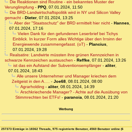
Die Reaktionen sind Routine - ein bekanntes Muster der
Verunglimpfung
-
PPQ
,
07.01.2024, 11:50
Die BRD-Landwirtschaftspolitik wird in NY und Silicon Valley
gemacht
-
Dieter
,
07.01.2024, 13:25
Aber der "Staatsschutz" der BRD ermittelt hier nicht
-
Hannes
,
07.01.2024, 17:16
Vielen Dank für den gefundenen Leserbrief bei Tichys
Einblick. In kurzer Form alles Wichtige über den Irrsinn der
Energiewende zusammengefasst. (oT)
-
Plancius
,
07.01.2024, 19:28
Realsatire: Landwirte müssten ihre grünen Kennzeichen in
schwarze Kennzeichen austauschen
-
Reffke
,
07.01.2024, 13:26
ist das ein Aufstand der Subventionsempfänger
-
aliter
,
07.01.2024, 18:43
Alle unsere Unternehmer und Manager kriechen dem
Zeitgeist in den A.....
-
Joe68
,
08.01.2024, 08:00
Agrarholding
-
aliter
,
08.01.2024, 14:39
Arschkriechende Manager? - Achte auf die Ausübung von
Stimmrechten bei ETFs!
-
paranoia
,
08.01.2024, 21:20
Werbung
257373 Einträge in 18362 Threads, 975 registrierte Benutzer, 4560 Benutzer online (6