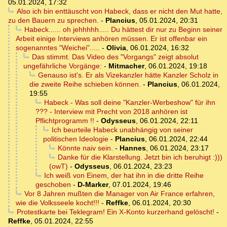
05.01.2024, 17:32
Also ich bin enttäuscht von Habeck, dass er nicht den Mut hatte,
zu den Bauern zu sprechen.
-
Plancius
,
05.01.2024, 20:31
Habeck...... oh jehhhhh..... Du hättest dir nur zu Beginn seiner
Arbeit einige Interviews anhören müssen. Er ist offenbar ein
sogenanntes "Weichei".....
-
Olivia
,
06.01.2024, 16:32
Das stimmt. Das Video des "Vorgangs" zeigt absolut
ungefährliche Vorgänge:
-
Mitmacher
,
06.01.2024, 19:18
Genauso ist's. Er als Vizekanzler hätte Kanzler Scholz in
die zweite Reihe schieben können.
-
Plancius
,
06.01.2024,
19:55
Habeck - Was soll deine "Kanzler-Werbeshow" für ihn
??? - Interview mit Precht von 2018 anhören ist
Pflichtprogramm !!
-
Odysseus
,
06.01.2024, 22:11
Ich beurteile Habeck unabhängig von seiner
politischen Ideologie
-
Plancius
,
06.01.2024, 22:44
Könnte naiv sein.
-
Hannes
,
06.01.2024, 23:17
Danke für die Klarstellung. Jetzt bin ich beruhigt :)))
(owT)
-
Odysseus
,
06.01.2024, 23:23
Ich weiß von Einem, der hat ihn in die dritte Reihe
geschoben
-
D-Marker
,
07.01.2024, 19:46
Vor 8 Jahren mußten die Manager von Air France erfahren,
wie die Volksseele kocht!!!
-
Reffke
,
06.01.2024, 20:30
Protestkarte bei Teklegram! Ein X-Konto kurzerhand gelöscht!
-
Reffke
,
05.01.2024, 22:55