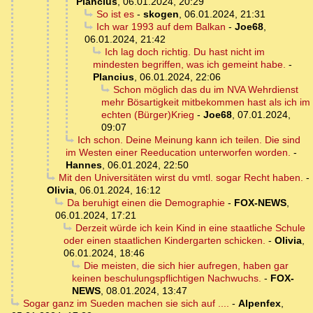
Plancius
,
06.01.2024, 20:29
So ist es
-
skogen
,
06.01.2024, 21:31
Ich war 1993 auf dem Balkan
-
Joe68
,
06.01.2024, 21:42
Ich lag doch richtig. Du hast nicht im
mindesten begriffen, was ich gemeint habe.
-
Plancius
,
06.01.2024, 22:06
Schon möglich das du im NVA Wehrdienst
mehr Bösartigkeit mitbekommen hast als ich im
echten (Bürger)Krieg
-
Joe68
,
07.01.2024,
09:07
Ich schon. Deine Meinung kann ich teilen. Die sind
im Westen einer Reeducation unterworfen worden.
-
Hannes
,
06.01.2024, 22:50
Mit den Universitäten wirst du vmtl. sogar Recht haben.
-
Olivia
,
06.01.2024, 16:12
Da beruhigt einen die Demographie
-
FOX-NEWS
,
06.01.2024, 17:21
Derzeit würde ich kein Kind in eine staatliche Schule
oder einen staatlichen Kindergarten schicken.
-
Olivia
,
06.01.2024, 18:46
Die meisten, die sich hier aufregen, haben gar
keinen beschulungspflichtigen Nachwuchs.
-
FOX-
NEWS
,
08.01.2024, 13:47
Sogar ganz im Sueden machen sie sich auf ....
-
Alpenfex
,