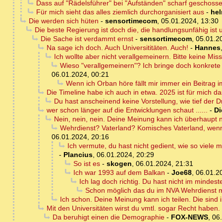
Dass auf "Rädelsführer" bei "Aufständen" scharf geschosse
Für mich sieht das alles ziemlich durchorganisiert aus
-
hel
Die werden sich hüten
-
sensortimecom
,
05.01.2024, 13:30
Die beste Regierung ist doch die, die handlungsunfähig ist
Die Sache ist verdammt ernst
-
sensortimecom
,
05.01.2
Na sage ich doch. Auch Universititäten. Auch!
-
Hannes
Ich wollte aber nicht verallgemeinern. Bitte keine Mis
Wieso "verallgemeinern"? Ich bringe doch konkrete 
06.01.2024, 00:21
Wenn ich Orban höre fällt mir immer ein Beitrag 
Die Timeline habe ich auch in etwa. 2025 ist für mich da
Du hast anscheinend keine Vorstellung, wie tief der 
wer schon länger auf die Entwicklungen schaut ......
-
Di
Nein, nein, nein. Deine Meinung kann ich überhaupt ni
Wehrdienst? Vaterland? Komisches Vaterland, wenn 
06.01.2024, 20:16
Ich vermute, du hast nicht gedient, wie so viel
-
Plancius
,
06.01.2024, 20:29
So ist es
-
skogen
,
06.01.2024, 21:31
Ich war 1993 auf dem Balkan
-
Joe68
,
06.01.2
Ich lag doch richtig. Du hast nicht im mindes
Schon möglich das du im NVA Wehrdienst me
Ich schon. Deine Meinung kann ich teilen. Die sin
Mit den Universitäten wirst du vmtl. sogar Recht haben.
Da beruhigt einen die Demographie
-
FOX-NEWS
,
06