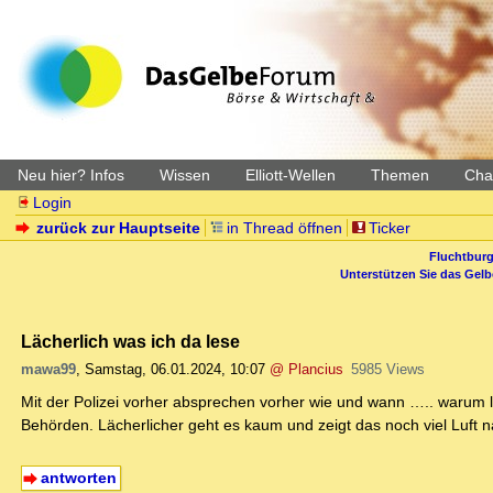
Neu hier? Infos
Wissen
Elliott-Wellen
Themen
Char
Login
zurück zur Hauptseite
in Thread öffnen
Ticker
Fluchtburg
Unterstützen Sie das Gel
Lächerlich was ich da lese
mawa99
,
Samstag, 06.01.2024, 10:07
@ Plancius
5985 Views
Mit der Polizei vorher absprechen vorher wie und wann ….. warum 
Behörden. Lächerlicher geht es kaum und zeigt das noch viel Luft na
antworten