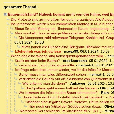
gesamter Thread:
Bauernaufstand? Habeck kommt nicht von der Fähre, weil Ba
Die Proteste sind zum großen Teil durch organisiert. Alle Autoba
Bauernproteste werden am kommenden Montag in M-V in abge
Staus für den Montag, im Rheinneckar Raum, angekündigt
-
Man munkelt, dass so einige Messagedienste (Telegram) vor
Die Abonnentenzahl relevanter Telegram-Kanäle und -Grup
05.01.2024, 10:03
MWn haben die Russen eine Telegram-Blockade mal vers
Lächerlich was ich da lese
-
mawa99
,
06.01.2024, 10:07
Wenn das eine Woche lang konsequent gehandhabt wird,
-
hel
Krank melden beim Barras?
-
stocksorcerer
,
05.01.2024, 11
Zeitsoldaten, auch Festangestellte,
-
helmut-1
,
05.01.2024
Ich frage mich doch immer wieder, wo ihr die Infos für Mass
Sicher muss man alles differenziert sehen
-
helmut-1
,
05.0
Verzichten die Bauern auf die Solidarität von Querdenke
Wie erkennt man die denn?
-
Ankawor
,
05.01.2024, 13:
Die Spalterei geht einem halt auf die Nerven
-
Otto Li
Wo kommen die Infos zu den Bauerndemos her?
-
Rain
,
0
Diese Karte wird vom Ersteller ständig aktualisiert... - P
Offenbar sind in ganz Bayern Proteste. Heute sollen vi
Hier noch ein Artikel der Süddeutschen dazu.
-
Olivi
"Nordosten Deutschlands, im ländlichen M-V" (n.L.)
-
Mirk