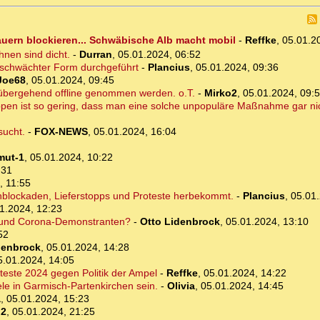
uern blockieren... Schwäbische Alb macht mobil
-
Reffke
,
05.01.2
hnen sind dicht.
-
Durran
,
05.01.2024, 06:52
schwächter Form durchgeführt
-
Plancius
,
05.01.2024, 09:36
Joe68
,
05.01.2024, 09:45
übergehend offline genommen werden. o.T.
-
Mirko2
,
05.01.2024, 09:
pen ist so gering, dass man eine solche unpopuläre Maßnahme gar nic
ucht.
-
FOX-NEWS
,
05.01.2024, 16:04
mut-1
,
05.01.2024, 10:22
:31
, 11:55
enblockaden, Lieferstopps und Proteste herbekommt.
-
Plancius
,
05.01.
1.2024, 12:23
rn und Corona-Demonstranten?
-
Otto Lidenbrock
,
05.01.2024, 13:10
52
denbrock
,
05.01.2024, 14:28
5.01.2024, 14:05
roteste 2024 gegen Politik der Ampel
-
Reffke
,
05.01.2024, 14:22
ele in Garmisch-Partenkirchen sein.
-
Olivia
,
05.01.2024, 14:45
a
,
05.01.2024, 15:23
o2
,
05.01.2024, 21:25