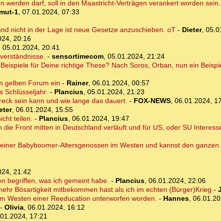
n werden darf, soll in den Maastricht-Verträgen verankert worden sein.
mut-1
,
07.01.2024, 07:33
 und nicht in der Lage ist neue Gesetze anzuschieben. oT
-
Dieter
,
05.0
024, 20:16
,
05.01.2024, 20:41
sverständnisse.
-
sensortimecom
,
05.01.2024, 21:24
Beispiele für Deine richtige These? Nach Soros, Orban, nun ein Beispi
im gelben Forum ein
-
Rainer
,
06.01.2024, 00:57
s Schlüsseljahr.
-
Plancius
,
05.01.2024, 21:23
Dreck sein kann und wie lange das dauert.
-
FOX-NEWS
,
06.01.2024, 1
eter
,
06.01.2024, 15:55
cht teilen.
-
Plancius
,
06.01.2024, 19:47
die Front mitten in Deutschland verläuft und für US, oder SU Interess
e meiner Babyboomer-Altersgenossen im Westen und kannst den ganzen 
024, 21:42
ten begriffen, was ich gemeint habe.
-
Plancius
,
06.01.2024, 22:06
hr Bösartigkeit mitbekommen hast als ich im echten (Bürger)Krieg
-
d im Westen einer Reeducation unterworfen worden.
-
Hannes
,
06.01.20
-
Olivia
,
06.01.2024, 16:12
.01.2024, 17:21