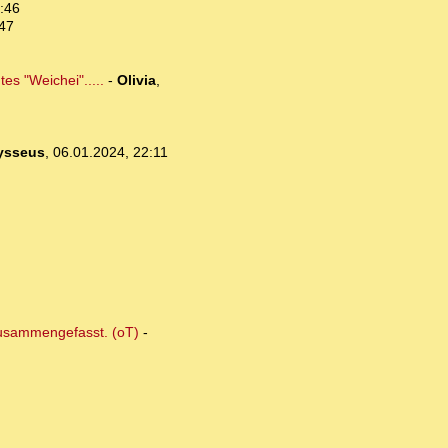
:46
:47
es "Weichei".....
-
Olivia
,
ysseus
,
06.01.2024, 22:11
 zusammengefasst. (oT)
-