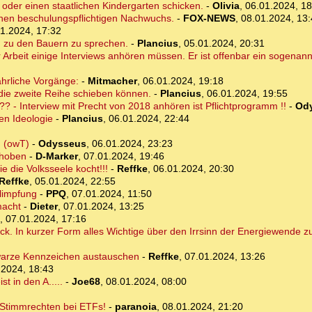
e oder einen staatlichen Kindergarten schicken.
-
Olivia
,
06.01.2024, 18
einen beschulungspflichtigen Nachwuchs.
-
FOX-NEWS
,
08.01.2024, 13
1.2024, 17:32
e, zu den Bauern zu sprechen.
-
Plancius
,
05.01.2024, 20:31
er Arbeit einige Interviews anhören müssen. Er ist offenbar ein sogenannt
ährliche Vorgänge:
-
Mitmacher
,
06.01.2024, 19:18
n die zweite Reihe schieben können.
-
Plancius
,
06.01.2024, 19:55
? - Interview mit Precht von 2018 anhören ist Pflichtprogramm !!
-
Od
en Ideologie
-
Plancius
,
06.01.2024, 22:44
) (owT)
-
Odysseus
,
06.01.2024, 23:23
choben
-
D-Marker
,
07.01.2024, 19:46
 die Volksseele kocht!!!
-
Reffke
,
06.01.2024, 20:30
Reffke
,
05.01.2024, 22:55
limpfung
-
PPQ
,
07.01.2024, 11:50
macht
-
Dieter
,
07.01.2024, 13:25
,
07.01.2024, 17:16
ick. In kurzer Form alles Wichtige über den Irrsinn der Energiewende
hwarze Kennzeichen austauschen
-
Reffke
,
07.01.2024, 13:26
.2024, 18:43
 in den A.....
-
Joe68
,
08.01.2024, 08:00
 Stimmrechten bei ETFs!
-
paranoia
,
08.01.2024, 21:20