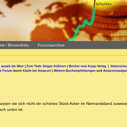
ts / Börsenlinks
Forumsarchive
 autark am Meer
|
Zum Tode Jürgen Küßners
|
Bücher vom Kopp-Verlag |
Datenschut
be Forum
durch
Käufe bei Amazon
! |
Weitere Buchempfehlungen
und
Amazonnavigat
lassen sie sich nicht ein schönes Stück Acker im Niemandsland zuweis
ch unten ist.