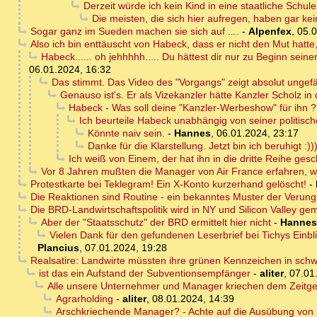
Derzeit würde ich kein Kind in eine staatliche Schul
Die meisten, die sich hier aufregen, haben gar k
Sogar ganz im Sueden machen sie sich auf ....
-
Alpenfex
,
05.0
Also ich bin enttäuscht von Habeck, dass er nicht den Mut hatt
Habeck...... oh jehhhhh..... Du hättest dir nur zu Beginn sein
06.01.2024, 16:32
Das stimmt. Das Video des "Vorgangs" zeigt absolut ungef
Genauso ist's. Er als Vizekanzler hätte Kanzler Scholz i
Habeck - Was soll deine "Kanzler-Werbeshow" für ihn ??
Ich beurteile Habeck unabhängig von seiner politisch
Könnte naiv sein.
-
Hannes
,
06.01.2024, 23:17
Danke für die Klarstellung. Jetzt bin ich beruhigt :))
Ich weiß von Einem, der hat ihn in die dritte Reihe ges
Vor 8 Jahren mußten die Manager von Air France erfahren, wie
Protestkarte bei Teklegram! Ein X-Konto kurzerhand gelöscht!
-
Die Reaktionen sind Routine - ein bekanntes Muster der Verung
Die BRD-Landwirtschaftspolitik wird in NY und Silicon Valley ge
Aber der "Staatsschutz" der BRD ermittelt hier nicht
-
Hannes
Vielen Dank für den gefundenen Leserbrief bei Tichys Einbl
Plancius
,
07.01.2024, 19:28
Realsatire: Landwirte müssten ihre grünen Kennzeichen in sc
ist das ein Aufstand der Subventionsempfänger
-
aliter
,
07.01
Alle unsere Unternehmer und Manager kriechen dem Zeitgeist
Agrarholding
-
aliter
,
08.01.2024, 14:39
Arschkriechende Manager? - Achte auf die Ausübung von