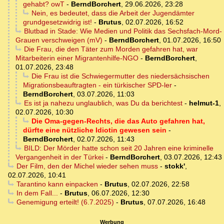
gehabt? owT
-
BerndBorchert
,
29.06.2026, 23:28
Nein, es bedeutet, dass die Arbeit der Jugendämter
grundgesetzwidrig ist!
-
Brutus
,
02.07.2026, 16:52
Blutbad in Stade: Wie Medien und Politik das Sechsfach-Mord-
Grauen verschweigen (mV)
-
BerndBorchert
,
01.07.2026, 16:50
Die Frau, die den Täter zum Morden gefahren hat, war
Mitarbeiterin einer Migrantenhilfe-NGO
-
BerndBorchert
,
01.07.2026, 23:48
Die Frau ist die Schwiegermutter des niedersächsischen
Migrationsbeauftragten - ein türkischer SPD-ler
-
BerndBorchert
,
03.07.2026, 11:03
Es ist ja nahezu unglaublich, was Du da berichtest
-
helmut-1
,
02.07.2026, 10:30
Die Oma-gegen-Rechts, die das Auto gefahren hat,
dürfte eine nützliche Idiotin gewesen sein
-
BerndBorchert
,
02.07.2026, 11:43
BILD: Der Mörder hatte schon seit 20 Jahren eine kriminelle
Vergangenheit in der Türkei
-
BerndBorchert
,
03.07.2026, 12:43
Der Film, den der Michel wieder sehen muss
-
stokk'
,
02.07.2026, 10:41
Tarantino kann einpacken
-
Brutus
,
02.07.2026, 22:58
In dem Fall...
-
Brutus
,
06.07.2026, 12:30
Genemigung erteilt! (6.7.2025)
-
Brutus
,
07.07.2026, 16:48
Werbung