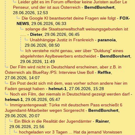
Leider gibt es im Forum offenbar keine Juristen außer Le
Penseur, und der ist aus Österreich
-
BerndBorchert
,
28.06.2026, 12:53
Die Google KI beantwortet deine Fragen wie folgt
-
FOX-
NEWS
,
29.06.2026, 06:33
solange die Staatsanwaltschaft weisungsgebunden ist
.....
-
Dieter
,
29.06.2026, 06:45
Unabhängige Justiz in Frankreich
-
paranoia
,
29.06.2026, 08:50
Ich verstehe nicht genau, wer über "Duldung" eines
abgelehnten Asylbewerbers entscheidet
-
BerndBorchert
,
29.06.2026, 11:49
Der Film wird nicht in Deutschland erscheinen, aber z.B. in
Österreich als BlueRay /PS: Interview Uwe Boll
-
Reffke
,
27.06.2026, 14:07
Ein Post deckt sich mit dem, was vorher schon andere hier im
Faden gesagt haben
-
helmut-1
,
27.06.2026, 15:28
Noch ein Film, der niemals in Deutschland gezeigt werden darf
-
helmut-1
,
29.06.2026, 05:47
Immigrantengewalt: Türke mit deutschem Pass erschießt 6
Jugendamt-Mitarbeiter wegen Sorgerecht
-
BerndBorchert
,
29.06.2026, 20:07
Ein Blick in die Realität der Jugendämter
-
Rainer
,
29.06.2026, 21:56
hochgeladen vor 3 Tagen ... Hat da jemand Vorwissen