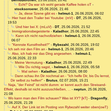
BerndBorchert
,
25.06.2026, 20:42
Echt? Da war ich wohl gerade Kaffee holen oT
-
stocksorcerer
,
25.06.2026, 21:46
Ja, diese Szene gibt es
-
helmut-1
,
26.06.2026, 06:02
Hier hast den Trailer bei Youtube: (mV)
-
DT
,
25.06.2026,
19:53
Und hier bei X: (mLuV)
-
DT
,
25.06.2026, 21:52
Immigrationsbegeisterte
-
Kaladhor
,
25.06.2026, 22:45
Kann ich nicht nachvollziehen
-
helmut-1
,
26.06.2026,
06:07
"Kennste Kunstfreiheit?"
-
Rybezahl
,
26.06.2026, 19:02
Ich seh mir den Film an
-
helmut-1
,
25.06.2026, 20:46
Also, ich hab mir das Ding angesehen.
-
helmut-1
,
25.06.2026, 22:33
Meine Vermutung
-
Kaladhor
,
25.06.2026, 22:49
Wie Du richtig sagst,
-
helmut-1
,
26.06.2026, 05:58
Mal sehen
-
Kaladhor
,
26.06.2026, 08:00
Dann schau ihn Dir nochmal an - "Ich helfe Dir, bis Du lernst,
Dir selbst zu helfen!"
-
Brutus
,
02.07.2026, 15:21
Naja, "der Feind" ist nicht dumm: er kennt auch den Streisand-
Effekt, deshalb ist nicht auszuschließen, ...
-
neptun
,
25.06.2026,
21:08
Wo kann man den Film schauen? Was ist XY? [kT]
-
Dragonfly
,
25.06.2026, 21:28
Auf X. Der Link ist im Posting von Rybezahl weiter oben(owT)