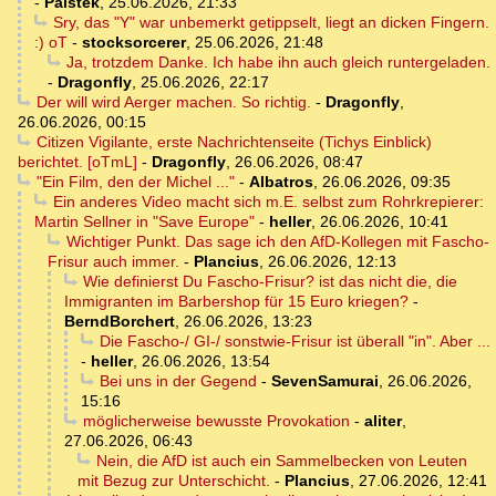
-
Palstek
,
25.06.2026, 21:33
Sry, das "Y" war unbemerkt getippselt, liegt an dicken Fingern.
:) oT
-
stocksorcerer
,
25.06.2026, 21:48
Ja, trotzdem Danke. Ich habe ihn auch gleich runtergeladen.
-
Dragonfly
,
25.06.2026, 22:17
Der will wird Aerger machen. So richtig.
-
Dragonfly
,
26.06.2026, 00:15
Citizen Vigilante, erste Nachrichtenseite (Tichys Einblick)
berichtet. [oTmL]
-
Dragonfly
,
26.06.2026, 08:47
"Ein Film, den der Michel ..."
-
Albatros
,
26.06.2026, 09:35
Ein anderes Video macht sich m.E. selbst zum Rohrkrepierer:
Martin Sellner in "Save Europe"
-
heller
,
26.06.2026, 10:41
Wichtiger Punkt. Das sage ich den AfD-Kollegen mit Fascho-
Frisur auch immer.
-
Plancius
,
26.06.2026, 12:13
Wie definierst Du Fascho-Frisur? ist das nicht die, die
Immigranten im Barbershop für 15 Euro kriegen?
-
BerndBorchert
,
26.06.2026, 13:23
Die Fascho-/ GI-/ sonstwie-Frisur ist überall "in". Aber ...
-
heller
,
26.06.2026, 13:54
Bei uns in der Gegend
-
SevenSamurai
,
26.06.2026,
15:16
möglicherweise bewusste Provokation
-
aliter
,
27.06.2026, 06:43
Nein, die AfD ist auch ein Sammelbecken von Leuten
mit Bezug zur Unterschicht.
-
Plancius
,
27.06.2026, 12:41