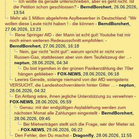
Ich wollte da gerade unterschreiben, aber es geht nicht. Ist
die Petition schon geschlossen?
-
BerndBorchert
,
26.06.2026,
13:54
Mehr als 1 Million abgelehnte Asylbewerber in Deutschland: "Wir
wollen diese Leute nicht haben ! - die können
-
BerndBorchert
,
27.06.2026, 13:23
Rene Springer AfD - der Mann ist echt gut! Youtube hat mir
noch einen weiteren Redeausschnitt empfohlen:
-
BerndBorchert
,
27.06.2026, 16:18
Nein, gar nicht "echt gut": warum spricht er nicht vom
Russen-Gas, stattdessen aber von dem Teufelszeug der ..
-
neptun
,
28.06.2026, 04:34
Du bist irgendwo in der grünen Panikerzählung der 70er
hängen geblieben
-
FOX-NEWS
,
28.06.2026, 06:18
Leeres Gerede, solange niemand von der AfD wenigstens
VERSUCHT, die Landeshochverräterin hinter Gitter ...
-
neptun
,
28.06.2026, 04:32
Ein Anfang wäre, ihnen jegliche Unterstützung zu verwehren
-
FOX-NEWS
,
28.06.2026, 05:59
Genau: mit der endgültigen Asylablehung werden zum
nächsten Monat alle Zahlungen eingestellt
-
BerndBorchert
,
28.06.2026, 09:45
Bei Mietverträgen stellt sich die Frage, wer der Mieter ist.
-
FOX-NEWS
,
29.06.2026, 06:22
Den Fehler, den Du machst
-
Dragonfly
,
28.06.2026, 11:55