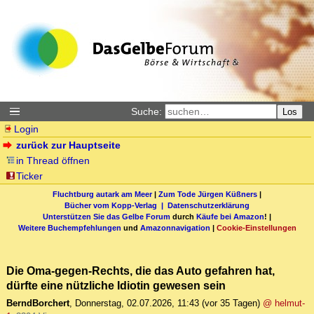
Suche:
Los
Login
zurück zur Hauptseite
in Thread öffnen
Ticker
Fluchtburg autark am Meer
|
Zum Tode Jürgen Küßners
|
Bücher vom Kopp-Verlag |
Datenschutzerklärung
Unterstützen Sie das Gelbe Forum
durch
Käufe bei Amazon
! |
Weitere Buchempfehlungen
und
Amazonnavigation
|
Cookie-Einstellungen
Die Oma-gegen-Rechts, die das Auto gefahren hat,
dürfte eine nützliche Idiotin gewesen sein
BerndBorchert
,
Donnerstag, 02.07.2026, 11:43
(vor 35 Tagen)
@ helmut-