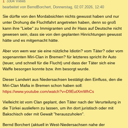
1
3304 Views
bearbeitet von BerndBorchert, Donnerstag, 02.07.2026, 12:40
Sie dürfte von den Mordabsichten nichts gewusst haben und nur
unter Drohung die Fluchtfahrt angetreten haben, denn so groß
kann ihre "Liebe" zu Immigranten und ihr Hass auf Deutsche nicht
gewesen sein, dass sie von den geplanten Hinrichtungen gewusst
hätte und es mitgemacht hätte.
Aber von wem war sie eine nützliche Idiotin? vom Täter? oder vom
sogenannten Miri-Clan in Bremen? für letzteres spricht ihr Auto
(teuer, und schnell für die Flucht) und dass der Täter sich eine
Waffe besorgen konnte bzw. ihm besorgt wurde.
Dieser Landwirt aus Niedersachsen bestätigt den Einfluss, den die
Miri-Clan Mafia in Bremen schon haben soll:
https://www.youtube.com/watch?v=D9EutXmWhCs
Vielleicht ist vom Clan geplant, den Täter nach der Verurteilung in
die Türkei ausliefern zu lassen, um ihn dort juristisch oder mit
Bakschisch oder mit Gewalt "herauszuholen".
Bernd Borchert (aktuell in West-Niedersachsen nahe der