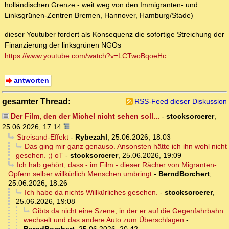
holländischen Grenze - weit weg von den Immigranten- und
Linksgrünen-Zentren Bremen, Hannover, Hamburg/Stade)
dieser Youtuber fordert als Konsequenz die sofortige Streichung der
Finanzierung der linksgrünen NGOs
https://www.youtube.com/watch?v=LCTwoBqoeHc
antworten
gesamter Thread:
RSS-Feed dieser Diskussion
Der Film, den der Michel nicht sehen soll...
-
stocksorcerer
,
25.06.2026, 17:14
Streisand-Effekt
-
Rybezahl
,
25.06.2026, 18:03
Das ging mir ganz genauso. Ansonsten hätte ich ihn wohl nicht
gesehen. ;) oT
-
stocksorcerer
,
25.06.2026, 19:09
Ich hab gehört, dass - im Film - dieser Rächer von Migranten-
Opfern selber willkürlich Menschen umbringt
-
BerndBorchert
,
25.06.2026, 18:26
Ich habe da nichts Willkürliches gesehen.
-
stocksorcerer
,
25.06.2026, 19:08
Gibts da nicht eine Szene, in der er auf die Gegenfahrbahn
wechselt und das andere Auto zum Überschlagen
-