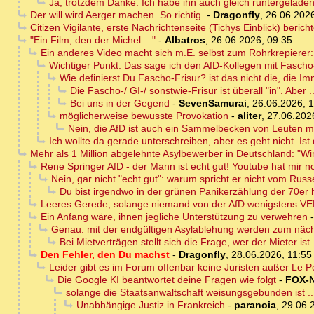
Ja, trotzdem Danke. Ich habe ihn auch gleich runtergeladen
Der will wird Aerger machen. So richtig.
-
Dragonfly
,
26.06.2026
Citizen Vigilante, erste Nachrichtenseite (Tichys Einblick) berich
"Ein Film, den der Michel ..."
-
Albatros
,
26.06.2026, 09:35
Ein anderes Video macht sich m.E. selbst zum Rohrkrepierer:
Wichtiger Punkt. Das sage ich den AfD-Kollegen mit Fascho
Wie definierst Du Fascho-Frisur? ist das nicht die, die 
Die Fascho-/ GI-/ sonstwie-Frisur ist überall "in". Aber ..
Bei uns in der Gegend
-
SevenSamurai
,
26.06.2026, 
möglicherweise bewusste Provokation
-
aliter
,
27.06.202
Nein, die AfD ist auch ein Sammelbecken von Leuten mi
Ich wollte da gerade unterschreiben, aber es geht nicht. Ist
Mehr als 1 Million abgelehnte Asylbewerber in Deutschland: "Wir
Rene Springer AfD - der Mann ist echt gut! Youtube hat mir 
Nein, gar nicht "echt gut": warum spricht er nicht vom Rus
Du bist irgendwo in der grünen Panikerzählung der 70er
Leeres Gerede, solange niemand von der AfD wenigstens VERS
Ein Anfang wäre, ihnen jegliche Unterstützung zu verwehren
Genau: mit der endgültigen Asylablehung werden zum nächs
Bei Mietverträgen stellt sich die Frage, wer der Mieter ist.
Den Fehler, den Du machst
-
Dragonfly
,
28.06.2026, 11:55
Leider gibt es im Forum offenbar keine Juristen außer Le P
Die Google KI beantwortet deine Fragen wie folgt
-
FOX-
solange die Staatsanwaltschaft weisungsgebunden ist ...
Unabhängige Justiz in Frankreich
-
paranoia
,
29.06.