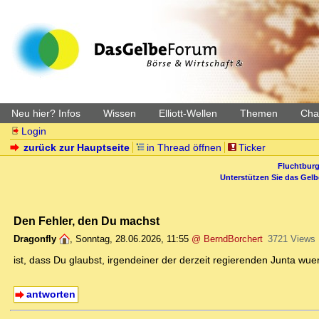
Neu hier? Infos
Wissen
Elliott-Wellen
Themen
Char
Login
zurück zur Hauptseite
in Thread öffnen
Ticker
Fluchtburg
Unterstützen Sie das Gel
Den Fehler, den Du machst
Dragonfly
,
Sonntag, 28.06.2026, 11:55
@ BerndBorchert
3721 Views
ist, dass Du glaubst, irgendeiner der derzeit regierenden Junta wu
antworten