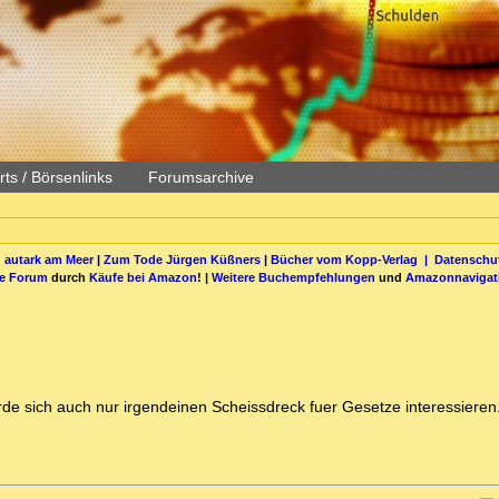
ts / Börsenlinks
Forumsarchive
 autark am Meer
|
Zum Tode Jürgen Küßners
|
Bücher vom Kopp-Verlag |
Datenschut
be Forum
durch
Käufe bei Amazon
! |
Weitere Buchempfehlungen
und
Amazonnavigat
erde sich auch nur irgendeinen Scheissdreck fuer Gesetze interessieren