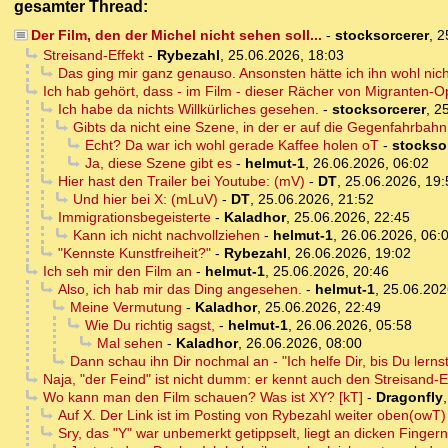
gesamter Thread:
Der Film, den der Michel nicht sehen soll...
-
stocksorcerer
,
2
Streisand-Effekt
-
Rybezahl
,
25.06.2026, 18:03
Das ging mir ganz genauso. Ansonsten hätte ich ihn wohl nich
Ich hab gehört, dass - im Film - dieser Rächer von Migranten-O
Ich habe da nichts Willkürliches gesehen.
-
stocksorcerer
,
25
Gibts da nicht eine Szene, in der er auf die Gegenfahrba
Echt? Da war ich wohl gerade Kaffee holen oT
-
stockso
Ja, diese Szene gibt es
-
helmut-1
,
26.06.2026, 06:02
Hier hast den Trailer bei Youtube: (mV)
-
DT
,
25.06.2026, 19:
Und hier bei X: (mLuV)
-
DT
,
25.06.2026, 21:52
Immigrationsbegeisterte
-
Kaladhor
,
25.06.2026, 22:45
Kann ich nicht nachvollziehen
-
helmut-1
,
26.06.2026, 06:
"Kennste Kunstfreiheit?"
-
Rybezahl
,
26.06.2026, 19:02
Ich seh mir den Film an
-
helmut-1
,
25.06.2026, 20:46
Also, ich hab mir das Ding angesehen.
-
helmut-1
,
25.06.202
Meine Vermutung
-
Kaladhor
,
25.06.2026, 22:49
Wie Du richtig sagst,
-
helmut-1
,
26.06.2026, 05:58
Mal sehen
-
Kaladhor
,
26.06.2026, 08:00
Dann schau ihn Dir nochmal an - "Ich helfe Dir, bis Du lernst,
Naja, "der Feind" ist nicht dumm: er kennt auch den Streisand-Eff
Wo kann man den Film schauen? Was ist XY? [kT]
-
Dragonfly
Auf X. Der Link ist im Posting von Rybezahl weiter oben(owT)
Sry, das "Y" war unbemerkt getippselt, liegt an dicken Fingern