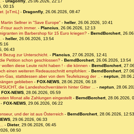
.
-
Dragonfly
,
25.06.2026, 22:17
, 00:15
tet. [oTmL]
-
Dragonfly
,
26.06.2026, 08:47
 Martin Sellner in "Save Europe"
-
heller
,
26.06.2026, 10:41
-Frisur auch immer.
-
Plancius
,
26.06.2026, 12:13
Immigranten im Barbershop für 15 Euro kriegen?
-
BerndBorchert
,
26.06
.
-
heller
,
26.06.2026, 13:54
15:16
6, 06:43
t Bezug zur Unterschicht.
-
Plancius
,
27.06.2026, 12:41
 die Petition schon geschlossen?
-
BerndBorchert
,
26.06.2026, 13:54
 wollen diese Leute nicht haben ! - die können
-
BerndBorchert
,
27.06
noch einen weiteren Redeausschnitt empfohlen:
-
BerndBorchert
,
27.06
sen-Gas, stattdessen aber von dem Teufelszeug der ..
-
neptun
,
28.06.
 hängen geblieben
-
FOX-NEWS
,
28.06.2026, 06:18
UCHT, die Landeshochverräterin hinter Gitter ...
-
neptun
,
28.06.20
-
FOX-NEWS
,
28.06.2026, 05:59
ten Monat alle Zahlungen eingestellt
-
BerndBorchert
,
28.06.2026, 
-
FOX-NEWS
,
29.06.2026, 06:22
enseur, und der ist aus Österreich
-
BerndBorchert
,
28.06.2026, 12:5
NEWS
,
29.06.2026, 06:33
..
-
Dieter
,
29.06.2026, 06:45
2026, 08:50