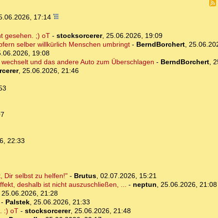
5.06.2026, 17:14
t gesehen. ;) oT
-
stocksorcerer
,
25.06.2026, 19:09
pfern selber willkürlich Menschen umbringt
-
BerndBorchert
,
25.06.20
.06.2026, 19:08
hn wechselt und das andere Auto zum Überschlagen
-
BerndBorchert
,
2
rcerer
,
25.06.2026, 21:46
53
07
6, 22:33
 Dir selbst zu helfen!"
-
Brutus
,
02.07.2026, 15:21
ekt, deshalb ist nicht auszuschließen, ...
-
neptun
,
25.06.2026, 21:08
,
25.06.2026, 21:28
-
Palstek
,
25.06.2026, 21:33
. :) oT
-
stocksorcerer
,
25.06.2026, 21:48