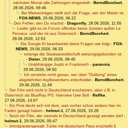
nächsten Monat alle Zahlungen eingestellt
-
BerndBorchert
,
28.06.2026, 09:45
Bei Mietverträgen stellt sich die Frage, wer der Mieter ist.
-
FOX-NEWS
,
29.06.2026, 06:22
Den Fehler, den Du machst
-
Dragonfly
,
28.06.2026, 11:55
Leider gibt es im Forum offenbar keine Juristen außer Le
Penseur, und der ist aus Österreich
-
BerndBorchert
,
28.06.2026, 12:53
Die Google KI beantwortet deine Fragen wie folgt
-
FOX-
NEWS
,
29.06.2026, 06:33
solange die Staatsanwaltschaft weisungsgebunden ist
.....
-
Dieter
,
29.06.2026, 06:45
Unabhängige Justiz in Frankreich
-
paranoia
,
29.06.2026, 08:50
Ich verstehe nicht genau, wer über "Duldung" eines
abgelehnten Asylbewerbers entscheidet
-
BerndBorchert
,
29.06.2026, 11:49
Der Film wird nicht in Deutschland erscheinen, aber z.B. in
Österreich als BlueRay /PS: Interview Uwe Boll
-
Reffke
,
27.06.2026, 14:07
Ein Post deckt sich mit dem, was vorher schon andere hier im
Faden gesagt haben
-
helmut-1
,
27.06.2026, 15:28
Noch ein Film, der niemals in Deutschland gezeigt werden darf
-
helmut-1
,
29.06.2026, 05:47
Immigrantengewalt: Türke mit deutschem Pass erschießt 6