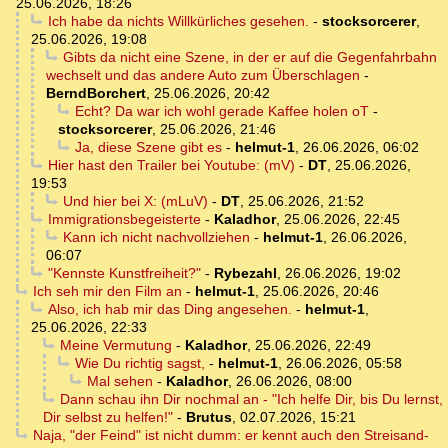
25.06.2026, 18:26
Ich habe da nichts Willkürliches gesehen.
-
stocksorcerer
,
25.06.2026, 19:08
Gibts da nicht eine Szene, in der er auf die Gegenfahrbahn
wechselt und das andere Auto zum Überschlagen
-
BerndBorchert
,
25.06.2026, 20:42
Echt? Da war ich wohl gerade Kaffee holen oT
-
stocksorcerer
,
25.06.2026, 21:46
Ja, diese Szene gibt es
-
helmut-1
,
26.06.2026, 06:02
Hier hast den Trailer bei Youtube: (mV)
-
DT
,
25.06.2026,
19:53
Und hier bei X: (mLuV)
-
DT
,
25.06.2026, 21:52
Immigrationsbegeisterte
-
Kaladhor
,
25.06.2026, 22:45
Kann ich nicht nachvollziehen
-
helmut-1
,
26.06.2026,
06:07
"Kennste Kunstfreiheit?"
-
Rybezahl
,
26.06.2026, 19:02
Ich seh mir den Film an
-
helmut-1
,
25.06.2026, 20:46
Also, ich hab mir das Ding angesehen.
-
helmut-1
,
25.06.2026, 22:33
Meine Vermutung
-
Kaladhor
,
25.06.2026, 22:49
Wie Du richtig sagst,
-
helmut-1
,
26.06.2026, 05:58
Mal sehen
-
Kaladhor
,
26.06.2026, 08:00
Dann schau ihn Dir nochmal an - "Ich helfe Dir, bis Du lernst,
Dir selbst zu helfen!"
-
Brutus
,
02.07.2026, 15:21
Naja, "der Feind" ist nicht dumm: er kennt auch den Streisand-