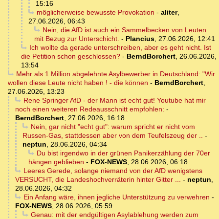
15:16
möglicherweise bewusste Provokation
-
aliter
,
27.06.2026, 06:43
Nein, die AfD ist auch ein Sammelbecken von Leuten
mit Bezug zur Unterschicht.
-
Plancius
,
27.06.2026, 12:41
Ich wollte da gerade unterschreiben, aber es geht nicht. Ist
die Petition schon geschlossen?
-
BerndBorchert
,
26.06.2026,
13:54
Mehr als 1 Million abgelehnte Asylbewerber in Deutschland: "Wir
wollen diese Leute nicht haben ! - die können
-
BerndBorchert
,
27.06.2026, 13:23
Rene Springer AfD - der Mann ist echt gut! Youtube hat mir
noch einen weiteren Redeausschnitt empfohlen:
-
BerndBorchert
,
27.06.2026, 16:18
Nein, gar nicht "echt gut": warum spricht er nicht vom
Russen-Gas, stattdessen aber von dem Teufelszeug der ..
-
neptun
,
28.06.2026, 04:34
Du bist irgendwo in der grünen Panikerzählung der 70er
hängen geblieben
-
FOX-NEWS
,
28.06.2026, 06:18
Leeres Gerede, solange niemand von der AfD wenigstens
VERSUCHT, die Landeshochverräterin hinter Gitter ...
-
neptun
,
28.06.2026, 04:32
Ein Anfang wäre, ihnen jegliche Unterstützung zu verwehren
-
FOX-NEWS
,
28.06.2026, 05:59
Genau: mit der endgültigen Asylablehung werden zum