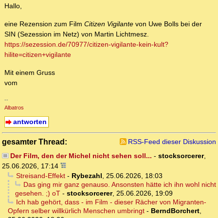
Hallo,
eine Rezension zum Film
Citizen Vigilante
von Uwe Bolls bei der
SIN (Sezession im Netz) von Martin Lichtmesz.
https://sezession.de/70977/citizen-vigilante-kein-kult?
hilite=citizen+vigilante
Mit einem Gruss
vom
--
Albatros
antworten
gesamter Thread:
RSS-Feed dieser Diskussion
Der Film, den der Michel nicht sehen soll...
-
stocksorcerer
,
25.06.2026, 17:14
Streisand-Effekt
-
Rybezahl
,
25.06.2026, 18:03
Das ging mir ganz genauso. Ansonsten hätte ich ihn wohl nicht
gesehen. ;) oT
-
stocksorcerer
,
25.06.2026, 19:09
Ich hab gehört, dass - im Film - dieser Rächer von Migranten-
Opfern selber willkürlich Menschen umbringt
-
BerndBorchert
,