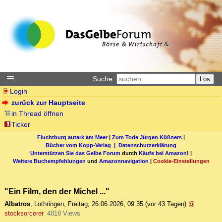
Suche:
Los
Login
zurück zur Hauptseite
in Thread öffnen
Ticker
Fluchtburg autark am Meer
|
Zum Tode Jürgen Küßners
|
Bücher vom Kopp-Verlag |
Datenschutzerklärung
Unterstützen Sie das Gelbe Forum
durch
Käufe bei Amazon
! |
Weitere Buchempfehlungen
und
Amazonnavigation
|
Cookie-Einstellungen
"Ein Film, den der Michel ..."
Albatros
,
Lothringen
,
Freitag, 26.06.2026, 09:35
(vor 43 Tagen)
@
stocksorcerer
4818 Views