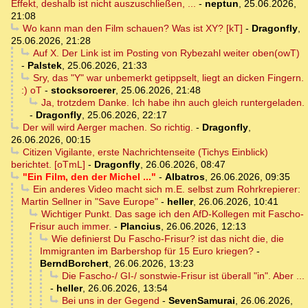
Effekt, deshalb ist nicht auszuschließen, ...
-
neptun
,
25.06.2026,
21:08
Wo kann man den Film schauen? Was ist XY? [kT]
-
Dragonfly
,
25.06.2026, 21:28
Auf X. Der Link ist im Posting von Rybezahl weiter oben(owT)
-
Palstek
,
25.06.2026, 21:33
Sry, das "Y" war unbemerkt getippselt, liegt an dicken Fingern.
:) oT
-
stocksorcerer
,
25.06.2026, 21:48
Ja, trotzdem Danke. Ich habe ihn auch gleich runtergeladen.
-
Dragonfly
,
25.06.2026, 22:17
Der will wird Aerger machen. So richtig.
-
Dragonfly
,
26.06.2026, 00:15
Citizen Vigilante, erste Nachrichtenseite (Tichys Einblick)
berichtet. [oTmL]
-
Dragonfly
,
26.06.2026, 08:47
"Ein Film, den der Michel ..."
-
Albatros
,
26.06.2026, 09:35
Ein anderes Video macht sich m.E. selbst zum Rohrkrepierer:
Martin Sellner in "Save Europe"
-
heller
,
26.06.2026, 10:41
Wichtiger Punkt. Das sage ich den AfD-Kollegen mit Fascho-
Frisur auch immer.
-
Plancius
,
26.06.2026, 12:13
Wie definierst Du Fascho-Frisur? ist das nicht die, die
Immigranten im Barbershop für 15 Euro kriegen?
-
BerndBorchert
,
26.06.2026, 13:23
Die Fascho-/ GI-/ sonstwie-Frisur ist überall "in". Aber ...
-
heller
,
26.06.2026, 13:54
Bei uns in der Gegend
-
SevenSamurai
,
26.06.2026,