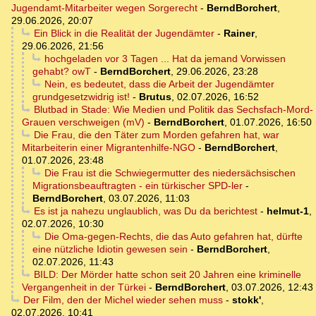
Jugendamt-Mitarbeiter wegen Sorgerecht
-
BerndBorchert
,
29.06.2026, 20:07
Ein Blick in die Realität der Jugendämter
-
Rainer
,
29.06.2026, 21:56
hochgeladen vor 3 Tagen ... Hat da jemand Vorwissen
gehabt? owT
-
BerndBorchert
,
29.06.2026, 23:28
Nein, es bedeutet, dass die Arbeit der Jugendämter
grundgesetzwidrig ist!
-
Brutus
,
02.07.2026, 16:52
Blutbad in Stade: Wie Medien und Politik das Sechsfach-Mord-
Grauen verschweigen (mV)
-
BerndBorchert
,
01.07.2026, 16:50
Die Frau, die den Täter zum Morden gefahren hat, war
Mitarbeiterin einer Migrantenhilfe-NGO
-
BerndBorchert
,
01.07.2026, 23:48
Die Frau ist die Schwiegermutter des niedersächsischen
Migrationsbeauftragten - ein türkischer SPD-ler
-
BerndBorchert
,
03.07.2026, 11:03
Es ist ja nahezu unglaublich, was Du da berichtest
-
helmut-1
,
02.07.2026, 10:30
Die Oma-gegen-Rechts, die das Auto gefahren hat, dürfte
eine nützliche Idiotin gewesen sein
-
BerndBorchert
,
02.07.2026, 11:43
BILD: Der Mörder hatte schon seit 20 Jahren eine kriminelle
Vergangenheit in der Türkei
-
BerndBorchert
,
03.07.2026, 12:43
Der Film, den der Michel wieder sehen muss
-
stokk'
,
02.07.2026, 10:41