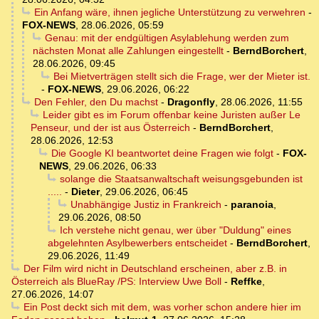
Ein Anfang wäre, ihnen jegliche Unterstützung zu verwehren
-
FOX-NEWS
,
28.06.2026, 05:59
Genau: mit der endgültigen Asylablehung werden zum
nächsten Monat alle Zahlungen eingestellt
-
BerndBorchert
,
28.06.2026, 09:45
Bei Mietverträgen stellt sich die Frage, wer der Mieter ist.
-
FOX-NEWS
,
29.06.2026, 06:22
Den Fehler, den Du machst
-
Dragonfly
,
28.06.2026, 11:55
Leider gibt es im Forum offenbar keine Juristen außer Le
Penseur, und der ist aus Österreich
-
BerndBorchert
,
28.06.2026, 12:53
Die Google KI beantwortet deine Fragen wie folgt
-
FOX-
NEWS
,
29.06.2026, 06:33
solange die Staatsanwaltschaft weisungsgebunden ist
.....
-
Dieter
,
29.06.2026, 06:45
Unabhängige Justiz in Frankreich
-
paranoia
,
29.06.2026, 08:50
Ich verstehe nicht genau, wer über "Duldung" eines
abgelehnten Asylbewerbers entscheidet
-
BerndBorchert
,
29.06.2026, 11:49
Der Film wird nicht in Deutschland erscheinen, aber z.B. in
Österreich als BlueRay /PS: Interview Uwe Boll
-
Reffke
,
27.06.2026, 14:07
Ein Post deckt sich mit dem, was vorher schon andere hier im