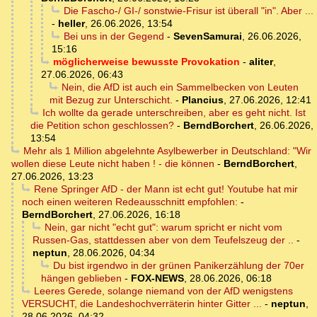
Die Fascho-/ GI-/ sonstwie-Frisur ist überall "in". Aber ...
-
heller
,
26.06.2026, 13:54
Bei uns in der Gegend
-
SevenSamurai
,
26.06.2026,
15:16
möglicherweise bewusste Provokation
-
aliter
,
27.06.2026, 06:43
Nein, die AfD ist auch ein Sammelbecken von Leuten
mit Bezug zur Unterschicht.
-
Plancius
,
27.06.2026, 12:41
Ich wollte da gerade unterschreiben, aber es geht nicht. Ist
die Petition schon geschlossen?
-
BerndBorchert
,
26.06.2026,
13:54
Mehr als 1 Million abgelehnte Asylbewerber in Deutschland: "Wir
wollen diese Leute nicht haben ! - die können
-
BerndBorchert
,
27.06.2026, 13:23
Rene Springer AfD - der Mann ist echt gut! Youtube hat mir
noch einen weiteren Redeausschnitt empfohlen:
-
BerndBorchert
,
27.06.2026, 16:18
Nein, gar nicht "echt gut": warum spricht er nicht vom
Russen-Gas, stattdessen aber von dem Teufelszeug der ..
-
neptun
,
28.06.2026, 04:34
Du bist irgendwo in der grünen Panikerzählung der 70er
hängen geblieben
-
FOX-NEWS
,
28.06.2026, 06:18
Leeres Gerede, solange niemand von der AfD wenigstens
VERSUCHT, die Landeshochverräterin hinter Gitter ...
-
neptun
,
28.06.2026, 04:32