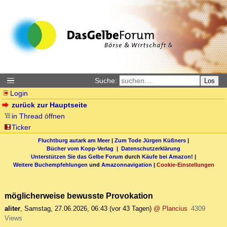
Suche:
Los
Login
zurück zur Hauptseite
in Thread öffnen
Ticker
Fluchtburg autark am Meer
|
Zum Tode Jürgen Küßners
|
Bücher vom Kopp-Verlag |
Datenschutzerklärung
Unterstützen Sie das Gelbe Forum
durch
Käufe bei Amazon
! |
Weitere Buchempfehlungen
und
Amazonnavigation
|
Cookie-Einstellungen
möglicherweise bewusste Provokation
aliter
,
Samstag, 27.06.2026, 06:43
(vor 43 Tagen)
@ Plancius
4309
Views