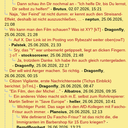
Dann schau ihn Dir nochmal an - "Ich helfe Dir, bis Du lernst,
Dir selbst zu helfen!"
-
Brutus
,
02.07.2026, 15:21
Naja, "der Feind" ist nicht dumm: er kennt auch den Streisand-
Effekt, deshalb ist nicht auszuschließen, ...
-
neptun
,
25.06.2026,
21:08
Wo kann man den Film schauen? Was ist XY? [kT]
-
Dragonfly
,
25.06.2026, 21:28
Auf X. Der Link ist im Posting von Rybezahl weiter oben(owT)
-
Palstek
,
25.06.2026, 21:33
Sry, das "Y" war unbemerkt getippselt, liegt an dicken Fingern.
:) oT
-
stocksorcerer
,
25.06.2026, 21:48
Ja, trotzdem Danke. Ich habe ihn auch gleich runtergeladen.
-
Dragonfly
,
25.06.2026, 22:17
Der will wird Aerger machen. So richtig.
-
Dragonfly
,
26.06.2026, 00:15
Citizen Vigilante, erste Nachrichtenseite (Tichys Einblick)
berichtet. [oTmL]
-
Dragonfly
,
26.06.2026, 08:47
"Ein Film, den der Michel ..."
-
Albatros
,
26.06.2026, 09:35
Ein anderes Video macht sich m.E. selbst zum Rohrkrepierer:
Martin Sellner in "Save Europe"
-
heller
,
26.06.2026, 10:41
Wichtiger Punkt. Das sage ich den AfD-Kollegen mit Fascho-
Frisur auch immer.
-
Plancius
,
26.06.2026, 12:13
Wie definierst Du Fascho-Frisur? ist das nicht die, die
Immigranten im Barbershop für 15 Euro kriegen?
-
BerndBorchert
,
26.06.2026, 13:23