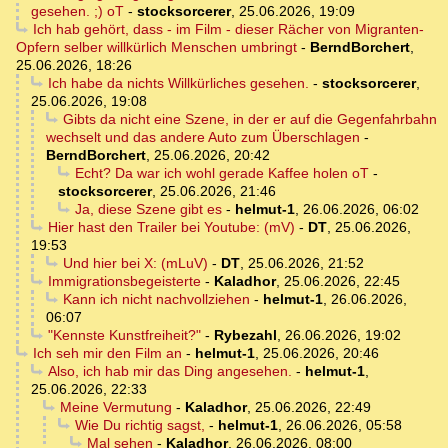
gesehen. ;) oT
-
stocksorcerer
,
25.06.2026, 19:09
Ich hab gehört, dass - im Film - dieser Rächer von Migranten-
Opfern selber willkürlich Menschen umbringt
-
BerndBorchert
,
25.06.2026, 18:26
Ich habe da nichts Willkürliches gesehen.
-
stocksorcerer
,
25.06.2026, 19:08
Gibts da nicht eine Szene, in der er auf die Gegenfahrbahn
wechselt und das andere Auto zum Überschlagen
-
BerndBorchert
,
25.06.2026, 20:42
Echt? Da war ich wohl gerade Kaffee holen oT
-
stocksorcerer
,
25.06.2026, 21:46
Ja, diese Szene gibt es
-
helmut-1
,
26.06.2026, 06:02
Hier hast den Trailer bei Youtube: (mV)
-
DT
,
25.06.2026,
19:53
Und hier bei X: (mLuV)
-
DT
,
25.06.2026, 21:52
Immigrationsbegeisterte
-
Kaladhor
,
25.06.2026, 22:45
Kann ich nicht nachvollziehen
-
helmut-1
,
26.06.2026,
06:07
"Kennste Kunstfreiheit?"
-
Rybezahl
,
26.06.2026, 19:02
Ich seh mir den Film an
-
helmut-1
,
25.06.2026, 20:46
Also, ich hab mir das Ding angesehen.
-
helmut-1
,
25.06.2026, 22:33
Meine Vermutung
-
Kaladhor
,
25.06.2026, 22:49
Wie Du richtig sagst,
-
helmut-1
,
26.06.2026, 05:58
Mal sehen
-
Kaladhor
,
26.06.2026, 08:00