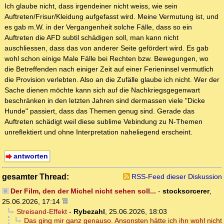
Ich glaube nicht, dass irgendeiner nicht weiss, wie sein
Auftreten/Frisur/Kleidung aufgefasst wird. Meine Vermutung ist, und
es gab m.W. in der Vergangenheit solche Fälle, dass so ein
Auftreten die AFD subtil schädigen soll, man kann nicht
auschliessen, dass das von anderer Seite gefördert wird. Es gab
wohl schon einige Male Fälle bei Rechten bzw. Bewegungen, wo
die Betreffenden nach einiger Zeit auf einer Ferieninsel vermutlich
die Provision verlebten. Also an die Zufälle glaube ich nicht. Wer der
Sache dienen möchte kann sich auf die Nachkriegsgegenwart
beschränken in den letzten Jahren sind dermassen viele "Dicke
Hunde" passiert, dass das Themen genug sind. Gerade das
Auftreten schädigt weil diese sublime Vebindung zu N-Themen
unreflektiert und ohne Interpretation naheliegend erscheint.
antworten
gesamter Thread:
RSS-Feed dieser Diskussion
Der Film, den der Michel nicht sehen soll...
-
stocksorcerer
,
25.06.2026, 17:14
Streisand-Effekt
-
Rybezahl
,
25.06.2026, 18:03
Das ging mir ganz genauso. Ansonsten hätte ich ihn wohl nicht