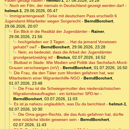
Faden gesagt haben
-
helmut-1
,
27.06.2026, 15:28
Noch ein Film, der niemals in Deutschland gezeigt werden darf
-
helmut-1
,
29.06.2026, 05:47
Immigrantengewalt: Türke mit deutschem Pass erschießt 6
Jugendamt-Mitarbeiter wegen Sorgerecht
-
BerndBorchert
,
29.06.2026, 20:07
Ein Blick in die Realität der Jugendämter
-
Rainer
,
29.06.2026, 21:56
hochgeladen vor 3 Tagen ... Hat da jemand Vorwissen
gehabt? owT
-
BerndBorchert
,
29.06.2026, 23:28
Nein, es bedeutet, dass die Arbeit der Jugendämter
grundgesetzwidrig ist!
-
Brutus
,
02.07.2026, 16:52
Blutbad in Stade: Wie Medien und Politik das Sechsfach-Mord-
Grauen verschweigen (mV)
-
BerndBorchert
,
01.07.2026, 16:50
Die Frau, die den Täter zum Morden gefahren hat, war
Mitarbeiterin einer Migrantenhilfe-NGO
-
BerndBorchert
,
01.07.2026, 23:48
Die Frau ist die Schwiegermutter des niedersächsischen
Migrationsbeauftragten - ein türkischer SPD-ler
-
BerndBorchert
,
03.07.2026, 11:03
Es ist ja nahezu unglaublich, was Du da berichtest
-
helmut-1
,
02.07.2026, 10:30
Die Oma-gegen-Rechts, die das Auto gefahren hat, dürfte
eine nützliche Idiotin gewesen sein
-
BerndBorchert
,
02.07.2026, 11:43