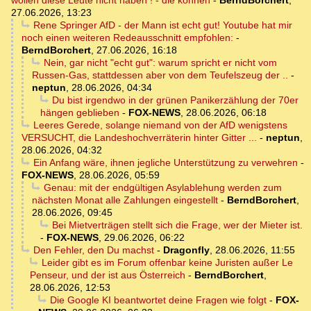
wollen diese Leute nicht haben ! - die können
-
BerndBorchert
,
27.06.2026, 13:23
Rene Springer AfD - der Mann ist echt gut! Youtube hat mir
noch einen weiteren Redeausschnitt empfohlen:
-
BerndBorchert
,
27.06.2026, 16:18
Nein, gar nicht "echt gut": warum spricht er nicht vom
Russen-Gas, stattdessen aber von dem Teufelszeug der ..
-
neptun
,
28.06.2026, 04:34
Du bist irgendwo in der grünen Panikerzählung der 70er
hängen geblieben
-
FOX-NEWS
,
28.06.2026, 06:18
Leeres Gerede, solange niemand von der AfD wenigstens
VERSUCHT, die Landeshochverräterin hinter Gitter ...
-
neptun
,
28.06.2026, 04:32
Ein Anfang wäre, ihnen jegliche Unterstützung zu verwehren
-
FOX-NEWS
,
28.06.2026, 05:59
Genau: mit der endgültigen Asylablehung werden zum
nächsten Monat alle Zahlungen eingestellt
-
BerndBorchert
,
28.06.2026, 09:45
Bei Mietverträgen stellt sich die Frage, wer der Mieter ist.
-
FOX-NEWS
,
29.06.2026, 06:22
Den Fehler, den Du machst
-
Dragonfly
,
28.06.2026, 11:55
Leider gibt es im Forum offenbar keine Juristen außer Le
Penseur, und der ist aus Österreich
-
BerndBorchert
,
28.06.2026, 12:53
Die Google KI beantwortet deine Fragen wie folgt
-
FOX-