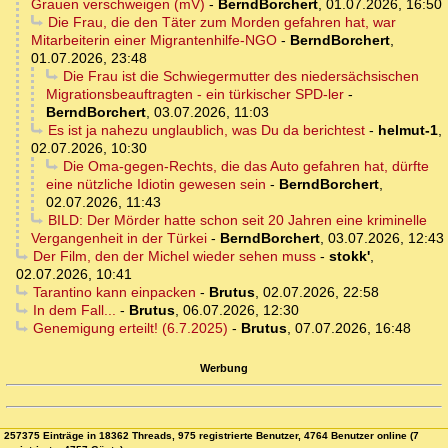
Grauen verschweigen (mV)
-
BerndBorchert
,
01.07.2026, 16:50
Die Frau, die den Täter zum Morden gefahren hat, war
Mitarbeiterin einer Migrantenhilfe-NGO
-
BerndBorchert
,
01.07.2026, 23:48
Die Frau ist die Schwiegermutter des niedersächsischen
Migrationsbeauftragten - ein türkischer SPD-ler
-
BerndBorchert
,
03.07.2026, 11:03
Es ist ja nahezu unglaublich, was Du da berichtest
-
helmut-1
,
02.07.2026, 10:30
Die Oma-gegen-Rechts, die das Auto gefahren hat, dürfte
eine nützliche Idiotin gewesen sein
-
BerndBorchert
,
02.07.2026, 11:43
BILD: Der Mörder hatte schon seit 20 Jahren eine kriminelle
Vergangenheit in der Türkei
-
BerndBorchert
,
03.07.2026, 12:43
Der Film, den der Michel wieder sehen muss
-
stokk'
,
02.07.2026, 10:41
Tarantino kann einpacken
-
Brutus
,
02.07.2026, 22:58
In dem Fall...
-
Brutus
,
06.07.2026, 12:30
Genemigung erteilt! (6.7.2025)
-
Brutus
,
07.07.2026, 16:48
Werbung
257375 Einträge in 18362 Threads, 975 registrierte Benutzer, 4764 Benutzer online (7