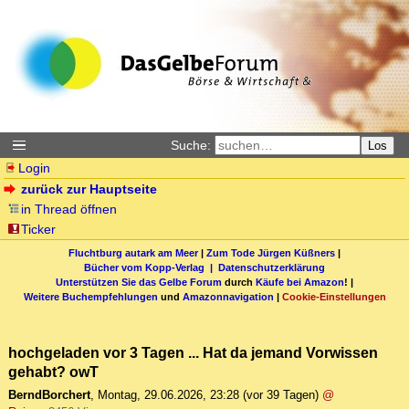
Suche:
Los
Login
zurück zur Hauptseite
in Thread öffnen
Ticker
Fluchtburg autark am Meer
|
Zum Tode Jürgen Küßners
|
Bücher vom Kopp-Verlag |
Datenschutzerklärung
Unterstützen Sie das Gelbe Forum
durch
Käufe bei Amazon
! |
Weitere Buchempfehlungen
und
Amazonnavigation
|
Cookie-Einstellungen
hochgeladen vor 3 Tagen ... Hat da jemand Vorwissen
gehabt? owT
BerndBorchert
,
Montag, 29.06.2026, 23:28
(vor 39 Tagen)
@