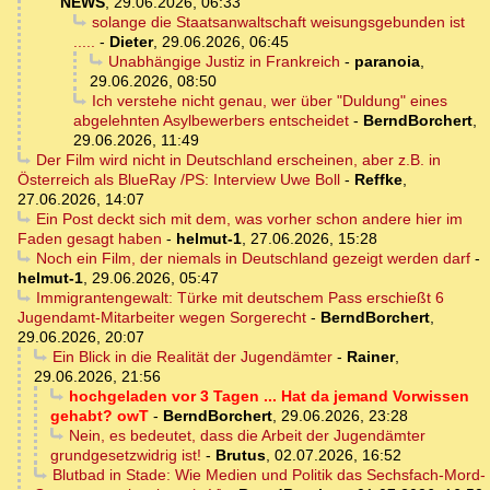
NEWS
,
29.06.2026, 06:33
solange die Staatsanwaltschaft weisungsgebunden ist
.....
-
Dieter
,
29.06.2026, 06:45
Unabhängige Justiz in Frankreich
-
paranoia
,
29.06.2026, 08:50
Ich verstehe nicht genau, wer über "Duldung" eines
abgelehnten Asylbewerbers entscheidet
-
BerndBorchert
,
29.06.2026, 11:49
Der Film wird nicht in Deutschland erscheinen, aber z.B. in
Österreich als BlueRay /PS: Interview Uwe Boll
-
Reffke
,
27.06.2026, 14:07
Ein Post deckt sich mit dem, was vorher schon andere hier im
Faden gesagt haben
-
helmut-1
,
27.06.2026, 15:28
Noch ein Film, der niemals in Deutschland gezeigt werden darf
-
helmut-1
,
29.06.2026, 05:47
Immigrantengewalt: Türke mit deutschem Pass erschießt 6
Jugendamt-Mitarbeiter wegen Sorgerecht
-
BerndBorchert
,
29.06.2026, 20:07
Ein Blick in die Realität der Jugendämter
-
Rainer
,
29.06.2026, 21:56
hochgeladen vor 3 Tagen ... Hat da jemand Vorwissen
gehabt? owT
-
BerndBorchert
,
29.06.2026, 23:28
Nein, es bedeutet, dass die Arbeit der Jugendämter
grundgesetzwidrig ist!
-
Brutus
,
02.07.2026, 16:52
Blutbad in Stade: Wie Medien und Politik das Sechsfach-Mord-