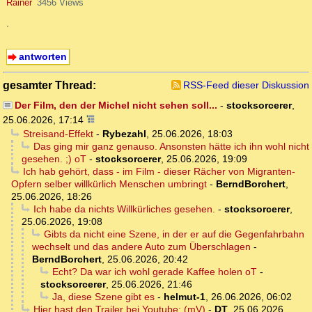
Rainer
3456 Views
.
antworten
gesamter Thread:
RSS-Feed dieser Diskussion
Der Film, den der Michel nicht sehen soll...
-
stocksorcerer
,
25.06.2026, 17:14
Streisand-Effekt
-
Rybezahl
,
25.06.2026, 18:03
Das ging mir ganz genauso. Ansonsten hätte ich ihn wohl nicht
gesehen. ;) oT
-
stocksorcerer
,
25.06.2026, 19:09
Ich hab gehört, dass - im Film - dieser Rächer von Migranten-
Opfern selber willkürlich Menschen umbringt
-
BerndBorchert
,
25.06.2026, 18:26
Ich habe da nichts Willkürliches gesehen.
-
stocksorcerer
,
25.06.2026, 19:08
Gibts da nicht eine Szene, in der er auf die Gegenfahrbahn
wechselt und das andere Auto zum Überschlagen
-
BerndBorchert
,
25.06.2026, 20:42
Echt? Da war ich wohl gerade Kaffee holen oT
-
stocksorcerer
,
25.06.2026, 21:46
Ja, diese Szene gibt es
-
helmut-1
,
26.06.2026, 06:02
Hier hast den Trailer bei Youtube: (mV)
-
DT
,
25.06.2026,