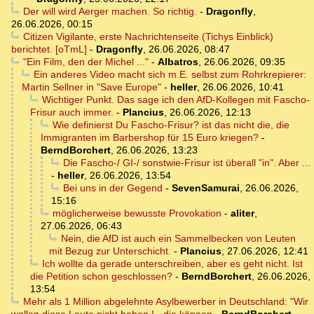
Der will wird Aerger machen. So richtig.
-
Dragonfly
,
26.06.2026, 00:15
Citizen Vigilante, erste Nachrichtenseite (Tichys Einblick)
berichtet. [oTmL]
-
Dragonfly
,
26.06.2026, 08:47
"Ein Film, den der Michel ..."
-
Albatros
,
26.06.2026, 09:35
Ein anderes Video macht sich m.E. selbst zum Rohrkrepierer:
Martin Sellner in "Save Europe"
-
heller
,
26.06.2026, 10:41
Wichtiger Punkt. Das sage ich den AfD-Kollegen mit Fascho-
Frisur auch immer.
-
Plancius
,
26.06.2026, 12:13
Wie definierst Du Fascho-Frisur? ist das nicht die, die
Immigranten im Barbershop für 15 Euro kriegen?
-
BerndBorchert
,
26.06.2026, 13:23
Die Fascho-/ GI-/ sonstwie-Frisur ist überall "in". Aber ...
-
heller
,
26.06.2026, 13:54
Bei uns in der Gegend
-
SevenSamurai
,
26.06.2026,
15:16
möglicherweise bewusste Provokation
-
aliter
,
27.06.2026, 06:43
Nein, die AfD ist auch ein Sammelbecken von Leuten
mit Bezug zur Unterschicht.
-
Plancius
,
27.06.2026, 12:41
Ich wollte da gerade unterschreiben, aber es geht nicht. Ist
die Petition schon geschlossen?
-
BerndBorchert
,
26.06.2026,
13:54
Mehr als 1 Million abgelehnte Asylbewerber in Deutschland: "Wir