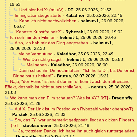
19:53
Und hier bei X: (mLuV)
-
DT
,
25.06.2026, 21:52
Immigrationsbegeisterte
-
Kaladhor
,
25.06.2026, 22:45
Kann ich nicht nachvollziehen
-
helmut-1
,
26.06.2026,
06:07
"Kennste Kunstfreiheit?"
-
Rybezahl
,
26.06.2026, 19:02
Ich seh mir den Film an
-
helmut-1
,
25.06.2026, 20:46
Also, ich hab mir das Ding angesehen.
-
helmut-1
,
25.06.2026, 22:33
Meine Vermutung
-
Kaladhor
,
25.06.2026, 22:49
Wie Du richtig sagst,
-
helmut-1
,
26.06.2026, 05:58
Mal sehen
-
Kaladhor
,
26.06.2026, 08:00
Dann schau ihn Dir nochmal an - "Ich helfe Dir, bis Du lernst,
Dir selbst zu helfen!"
-
Brutus
,
02.07.2026, 15:21
Naja, "der Feind" ist nicht dumm: er kennt auch den Streisand-
Effekt, deshalb ist nicht auszuschließen, ...
-
neptun
,
25.06.2026,
21:08
Wo kann man den Film schauen? Was ist XY? [kT]
-
Dragonfly
,
25.06.2026, 21:28
Auf X. Der Link ist im Posting von Rybezahl weiter oben(owT)
-
Palstek
,
25.06.2026, 21:33
Sry, das "Y" war unbemerkt getippselt, liegt an dicken Fingern.
:) oT
-
stocksorcerer
,
25.06.2026, 21:48
Ja, trotzdem Danke. Ich habe ihn auch gleich runtergeladen.
-
Dragonfly
,
25.06.2026, 22:17