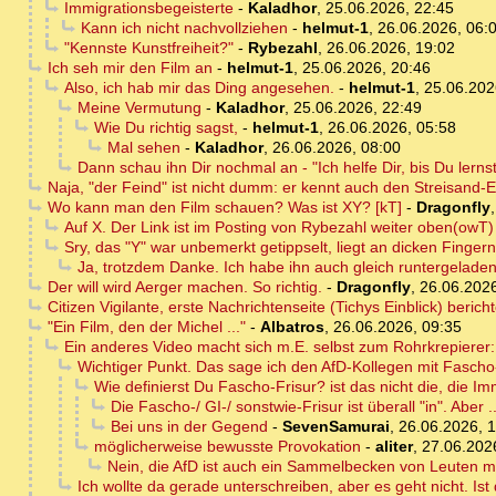
Immigrationsbegeisterte
-
Kaladhor
,
25.06.2026, 22:45
Kann ich nicht nachvollziehen
-
helmut-1
,
26.06.2026, 06:
"Kennste Kunstfreiheit?"
-
Rybezahl
,
26.06.2026, 19:02
Ich seh mir den Film an
-
helmut-1
,
25.06.2026, 20:46
Also, ich hab mir das Ding angesehen.
-
helmut-1
,
25.06.202
Meine Vermutung
-
Kaladhor
,
25.06.2026, 22:49
Wie Du richtig sagst,
-
helmut-1
,
26.06.2026, 05:58
Mal sehen
-
Kaladhor
,
26.06.2026, 08:00
Dann schau ihn Dir nochmal an - "Ich helfe Dir, bis Du lernst,
Naja, "der Feind" ist nicht dumm: er kennt auch den Streisand-Eff
Wo kann man den Film schauen? Was ist XY? [kT]
-
Dragonfly
Auf X. Der Link ist im Posting von Rybezahl weiter oben(owT)
Sry, das "Y" war unbemerkt getippselt, liegt an dicken Fingern
Ja, trotzdem Danke. Ich habe ihn auch gleich runtergeladen
Der will wird Aerger machen. So richtig.
-
Dragonfly
,
26.06.2026
Citizen Vigilante, erste Nachrichtenseite (Tichys Einblick) berich
"Ein Film, den der Michel ..."
-
Albatros
,
26.06.2026, 09:35
Ein anderes Video macht sich m.E. selbst zum Rohrkrepierer:
Wichtiger Punkt. Das sage ich den AfD-Kollegen mit Fascho
Wie definierst Du Fascho-Frisur? ist das nicht die, die 
Die Fascho-/ GI-/ sonstwie-Frisur ist überall "in". Aber ..
Bei uns in der Gegend
-
SevenSamurai
,
26.06.2026, 
möglicherweise bewusste Provokation
-
aliter
,
27.06.202
Nein, die AfD ist auch ein Sammelbecken von Leuten mi
Ich wollte da gerade unterschreiben, aber es geht nicht. Ist