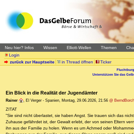
Neu hier? Infos
Wissen
Elliott-Wellen
Themen
Char
Login
zurück zur Hauptseite
in Thread öffnen
Ticker
Fluchtburg
Unterstützen Sie das Gel
Ein Blick in die Realität der Jugendämter
Rainer
,
El Verger - Spanien
,
Montag, 29.06.2026, 21:56
@ BerndBorch
ZITAT
"Sie sind nicht überlastet, sie haben Angst. Sie trauen sich das nic
Zuhause gefährdet ist, der Gewalt erlebt, der von seinen Eltern ver
ihn aus der Familie zu holen. Wenn es um Achmed oder Mohammed 