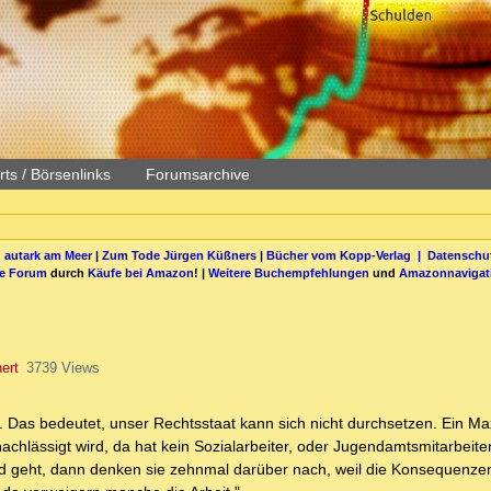
ts / Börsenlinks
Forumsarchive
 autark am Meer
|
Zum Tode Jürgen Küßners
|
Bücher vom Kopp-Verlag |
Datenschut
be Forum
durch
Käufe bei Amazon
! |
Weitere Buchempfehlungen
und
Amazonnavigat
ert
3739 Views
ht. Das bedeutet, unser Rechtsstaat kann sich nicht durchsetzen. Ein Ma
nachlässigt wird, da hat kein Sozialarbeiter, oder Jugendamtsmitarbeite
geht, dann denken sie zehnmal darüber nach, weil die Konsequenzen