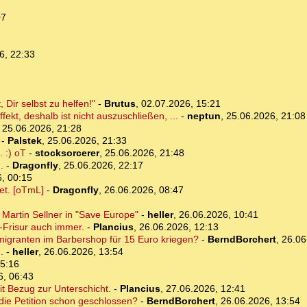
07
6, 22:33
 Dir selbst zu helfen!"
-
Brutus
,
02.07.2026, 15:21
ekt, deshalb ist nicht auszuschließen, ...
-
neptun
,
25.06.2026, 21:08
,
25.06.2026, 21:28
-
Palstek
,
25.06.2026, 21:33
. :) oT
-
stocksorcerer
,
25.06.2026, 21:48
.
-
Dragonfly
,
25.06.2026, 22:17
, 00:15
tet. [oTmL]
-
Dragonfly
,
26.06.2026, 08:47
 Martin Sellner in "Save Europe"
-
heller
,
26.06.2026, 10:41
-Frisur auch immer.
-
Plancius
,
26.06.2026, 12:13
Immigranten im Barbershop für 15 Euro kriegen?
-
BerndBorchert
,
26.06
.
-
heller
,
26.06.2026, 13:54
15:16
6, 06:43
t Bezug zur Unterschicht.
-
Plancius
,
27.06.2026, 12:41
 die Petition schon geschlossen?
-
BerndBorchert
,
26.06.2026, 13:54