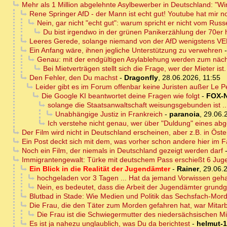
Mehr als 1 Million abgelehnte Asylbewerber in Deutschland: "Wir
Rene Springer AfD - der Mann ist echt gut! Youtube hat mir 
Nein, gar nicht "echt gut": warum spricht er nicht vom Rus
Du bist irgendwo in der grünen Panikerzählung der 70er
Leeres Gerede, solange niemand von der AfD wenigstens VERS
Ein Anfang wäre, ihnen jegliche Unterstützung zu verwehren
Genau: mit der endgültigen Asylablehung werden zum nächs
Bei Mietverträgen stellt sich die Frage, wer der Mieter ist.
Den Fehler, den Du machst
-
Dragonfly
,
28.06.2026, 11:55
Leider gibt es im Forum offenbar keine Juristen außer Le P
Die Google KI beantwortet deine Fragen wie folgt
-
FOX-
solange die Staatsanwaltschaft weisungsgebunden ist ...
Unabhängige Justiz in Frankreich
-
paranoia
,
29.06.
Ich verstehe nicht genau, wer über "Duldung" eines ab
Der Film wird nicht in Deutschland erscheinen, aber z.B. in Öste
Ein Post deckt sich mit dem, was vorher schon andere hier im
Noch ein Film, der niemals in Deutschland gezeigt werden darf
Immigrantengewalt: Türke mit deutschem Pass erschießt 6 Jug
Ein Blick in die Realität der Jugendämter
-
Rainer
,
29.06.
hochgeladen vor 3 Tagen ... Hat da jemand Vorwissen geh
Nein, es bedeutet, dass die Arbeit der Jugendämter grundge
Blutbad in Stade: Wie Medien und Politik das Sechsfach-Mo
Die Frau, die den Täter zum Morden gefahren hat, war Mitarb
Die Frau ist die Schwiegermutter des niedersächsischen Mig
Es ist ja nahezu unglaublich, was Du da berichtest
-
helmut-1