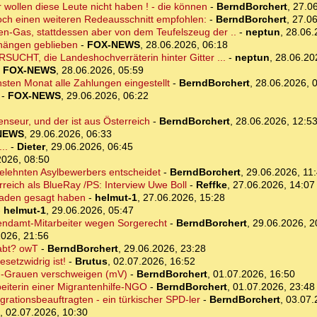
 wollen diese Leute nicht haben ! - die können
-
BerndBorchert
,
27.06
noch einen weiteren Redeausschnitt empfohlen:
-
BerndBorchert
,
27.06
sen-Gas, stattdessen aber von dem Teufelszeug der ..
-
neptun
,
28.06.
 hängen geblieben
-
FOX-NEWS
,
28.06.2026, 06:18
UCHT, die Landeshochverräterin hinter Gitter ...
-
neptun
,
28.06.20
-
FOX-NEWS
,
28.06.2026, 05:59
ten Monat alle Zahlungen eingestellt
-
BerndBorchert
,
28.06.2026, 
-
FOX-NEWS
,
29.06.2026, 06:22
enseur, und der ist aus Österreich
-
BerndBorchert
,
28.06.2026, 12:5
NEWS
,
29.06.2026, 06:33
..
-
Dieter
,
29.06.2026, 06:45
2026, 08:50
gelehnten Asylbewerbers entscheidet
-
BerndBorchert
,
29.06.2026, 11
rreich als BlueRay /PS: Interview Uwe Boll
-
Reffke
,
27.06.2026, 14:07
 Faden gesagt haben
-
helmut-1
,
27.06.2026, 15:28
-
helmut-1
,
29.06.2026, 05:47
endamt-Mitarbeiter wegen Sorgerecht
-
BerndBorchert
,
29.06.2026, 2
2026, 21:56
abt? owT
-
BerndBorchert
,
29.06.2026, 23:28
setzwidrig ist!
-
Brutus
,
02.07.2026, 16:52
rd-Grauen verschweigen (mV)
-
BerndBorchert
,
01.07.2026, 16:50
eiterin einer Migrantenhilfe-NGO
-
BerndBorchert
,
01.07.2026, 23:48
rationsbeauftragten - ein türkischer SPD-ler
-
BerndBorchert
,
03.07.
,
02.07.2026, 10:30