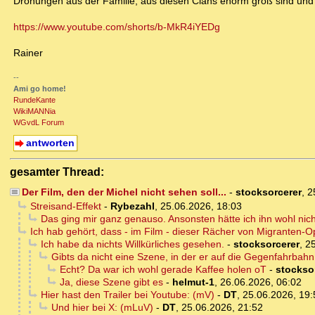
Drohungen aus der Familie, aus diesen Clans enorm groß sind und 
https://www.youtube.com/shorts/b-MkR4iYEDg
Rainer
--
Ami go home!
RundeKante
WikiMANNia
WGvdL Forum
antworten
gesamter Thread:
Der Film, den der Michel nicht sehen soll...
-
stocksorcerer
,
2
Streisand-Effekt
-
Rybezahl
,
25.06.2026, 18:03
Das ging mir ganz genauso. Ansonsten hätte ich ihn wohl nich
Ich hab gehört, dass - im Film - dieser Rächer von Migranten-O
Ich habe da nichts Willkürliches gesehen.
-
stocksorcerer
,
25
Gibts da nicht eine Szene, in der er auf die Gegenfahrba
Echt? Da war ich wohl gerade Kaffee holen oT
-
stockso
Ja, diese Szene gibt es
-
helmut-1
,
26.06.2026, 06:02
Hier hast den Trailer bei Youtube: (mV)
-
DT
,
25.06.2026, 19:
Und hier bei X: (mLuV)
-
DT
,
25.06.2026, 21:52