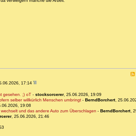
da verweigern manche die Arbeit."
5.06.2026, 17:14
t gesehen. ;) oT
-
stocksorcerer
,
25.06.2026, 19:09
pfern selber willkürlich Menschen umbringt
-
BerndBorchert
,
25.06.20
.06.2026, 19:08
hn wechselt und das andere Auto zum Überschlagen
-
BerndBorchert
,
2
rcerer
,
25.06.2026, 21:46
53