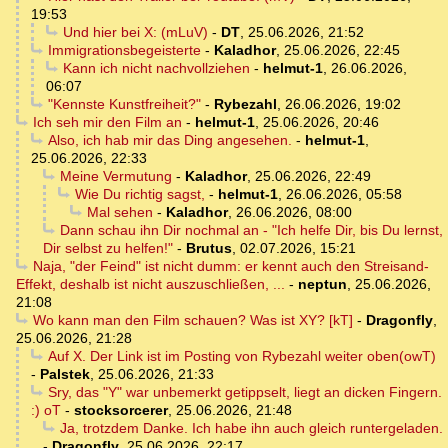
19:53
Und hier bei X: (mLuV)
-
DT
,
25.06.2026, 21:52
Immigrationsbegeisterte
-
Kaladhor
,
25.06.2026, 22:45
Kann ich nicht nachvollziehen
-
helmut-1
,
26.06.2026,
06:07
"Kennste Kunstfreiheit?"
-
Rybezahl
,
26.06.2026, 19:02
Ich seh mir den Film an
-
helmut-1
,
25.06.2026, 20:46
Also, ich hab mir das Ding angesehen.
-
helmut-1
,
25.06.2026, 22:33
Meine Vermutung
-
Kaladhor
,
25.06.2026, 22:49
Wie Du richtig sagst,
-
helmut-1
,
26.06.2026, 05:58
Mal sehen
-
Kaladhor
,
26.06.2026, 08:00
Dann schau ihn Dir nochmal an - "Ich helfe Dir, bis Du lernst,
Dir selbst zu helfen!"
-
Brutus
,
02.07.2026, 15:21
Naja, "der Feind" ist nicht dumm: er kennt auch den Streisand-
Effekt, deshalb ist nicht auszuschließen, ...
-
neptun
,
25.06.2026,
21:08
Wo kann man den Film schauen? Was ist XY? [kT]
-
Dragonfly
,
25.06.2026, 21:28
Auf X. Der Link ist im Posting von Rybezahl weiter oben(owT)
-
Palstek
,
25.06.2026, 21:33
Sry, das "Y" war unbemerkt getippselt, liegt an dicken Fingern.
:) oT
-
stocksorcerer
,
25.06.2026, 21:48
Ja, trotzdem Danke. Ich habe ihn auch gleich runtergeladen.
-
Dragonfly
,
25.06.2026, 22:17