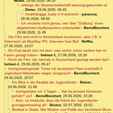
NEWS
,
29.06.2026, 06:33
solange die Staatsanwaltschaft weisungsgebunden ist
.....
-
Dieter
,
29.06.2026, 06:45
Unabhängige Justiz in Frankreich
-
paranoia
,
29.06.2026, 08:50
Ich verstehe nicht genau, wer über "Duldung" eines
abgelehnten Asylbewerbers entscheidet
-
BerndBorchert
,
29.06.2026, 11:49
Der Film wird nicht in Deutschland erscheinen, aber z.B. in
Österreich als BlueRay /PS: Interview Uwe Boll
-
Reffke
,
27.06.2026, 14:07
Ein Post deckt sich mit dem, was vorher schon andere hier im
Faden gesagt haben
-
helmut-1
,
27.06.2026, 15:28
Noch ein Film, der niemals in Deutschland gezeigt werden darf
-
helmut-1
,
29.06.2026, 05:47
Immigrantengewalt: Türke mit deutschem Pass erschießt 6
Jugendamt-Mitarbeiter wegen Sorgerecht
-
BerndBorchert
,
29.06.2026, 20:07
Ein Blick in die Realität der Jugendämter
-
Rainer
,
29.06.2026, 21:56
hochgeladen vor 3 Tagen ... Hat da jemand Vorwissen
gehabt? owT
-
BerndBorchert
,
29.06.2026, 23:28
Nein, es bedeutet, dass die Arbeit der Jugendämter
grundgesetzwidrig ist!
-
Brutus
,
02.07.2026, 16:52
Blutbad in Stade: Wie Medien und Politik das Sechsfach-Mord-