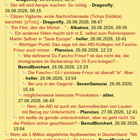
Der will wird Aerger machen. So richtig.
-
Dragonfly
,
26.06.2026, 00:15
Citizen Vigilante, erste Nachrichtenseite (Tichys Einblick)
berichtet. [oTmL]
-
Dragonfly
,
26.06.2026, 08:47
"Ein Film, den der Michel ..."
-
Albatros
,
26.06.2026, 09:35
Ein anderes Video macht sich m.E. selbst zum Rohrkrepierer:
Martin Sellner in "Save Europe"
-
heller
,
26.06.2026, 10:41
Wichtiger Punkt. Das sage ich den AfD-Kollegen mit Fascho-
Frisur auch immer.
-
Plancius
,
26.06.2026, 12:13
Wie definierst Du Fascho-Frisur? ist das nicht die, die
Immigranten im Barbershop für 15 Euro kriegen?
-
BerndBorchert
,
26.06.2026, 13:23
Die Fascho-/ GI-/ sonstwie-Frisur ist überall "in". Aber ...
-
heller
,
26.06.2026, 13:54
Bei uns in der Gegend
-
SevenSamurai
,
26.06.2026,
15:16
möglicherweise bewusste Provokation
-
aliter
,
27.06.2026, 06:43
Nein, die AfD ist auch ein Sammelbecken von Leuten
mit Bezug zur Unterschicht.
-
Plancius
,
27.06.2026, 12:41
Ich wollte da gerade unterschreiben, aber es geht nicht. Ist
die Petition schon geschlossen?
-
BerndBorchert
,
26.06.2026,
13:54
Mehr als 1 Million abgelehnte Asylbewerber in Deutschland: "Wir