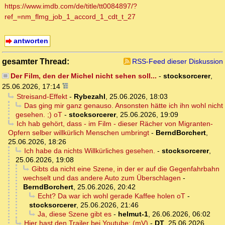
https://www.imdb.com/de/title/tt0084897/?
ref_=nm_flmg_job_1_accord_1_cdt_t_27
antworten
gesamter Thread:
RSS-Feed dieser Diskussion
Der Film, den der Michel nicht sehen soll...
-
stocksorcerer
,
25.06.2026, 17:14
Streisand-Effekt
-
Rybezahl
,
25.06.2026, 18:03
Das ging mir ganz genauso. Ansonsten hätte ich ihn wohl nicht
gesehen. ;) oT
-
stocksorcerer
,
25.06.2026, 19:09
Ich hab gehört, dass - im Film - dieser Rächer von Migranten-
Opfern selber willkürlich Menschen umbringt
-
BerndBorchert
,
25.06.2026, 18:26
Ich habe da nichts Willkürliches gesehen.
-
stocksorcerer
,
25.06.2026, 19:08
Gibts da nicht eine Szene, in der er auf die Gegenfahrbahn
wechselt und das andere Auto zum Überschlagen
-
BerndBorchert
,
25.06.2026, 20:42
Echt? Da war ich wohl gerade Kaffee holen oT
-
stocksorcerer
,
25.06.2026, 21:46
Ja, diese Szene gibt es
-
helmut-1
,
26.06.2026, 06:02
Hier hast den Trailer bei Youtube: (mV)
-
DT
,
25.06.2026,