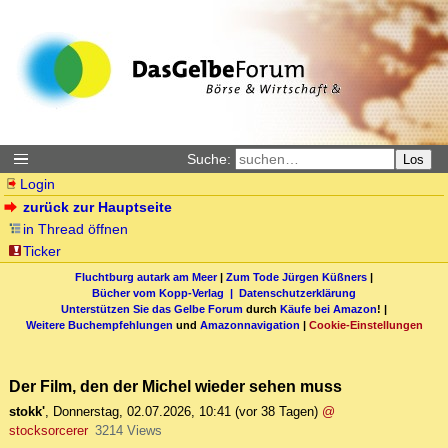
Suche:
Los
Login
zurück zur Hauptseite
in Thread öffnen
Ticker
Fluchtburg autark am Meer
|
Zum Tode Jürgen Küßners
|
Bücher vom Kopp-Verlag |
Datenschutzerklärung
Unterstützen Sie das Gelbe Forum
durch
Käufe bei Amazon
! |
Weitere Buchempfehlungen
und
Amazonnavigation
|
Cookie-Einstellungen
Der Film, den der Michel wieder sehen muss
stokk'
,
Donnerstag, 02.07.2026, 10:41
(vor 38 Tagen)
@
stocksorcerer
3214 Views