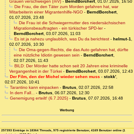
Grauen verschweigen (mV)
-
BerndBorchert
,
01.07.2026, 16:50
Die Frau, die den Täter zum Morden gefahren hat, war
Mitarbeiterin einer Migrantenhilfe-NGO
-
BerndBorchert
,
01.07.2026, 23:48
Die Frau ist die Schwiegermutter des niedersächsischen
Migrationsbeauftragten - ein türkischer SPD-ler
-
BerndBorchert
,
03.07.2026, 11:03
Es ist ja nahezu unglaublich, was Du da berichtest
-
helmut-1
,
02.07.2026, 10:30
Die Oma-gegen-Rechts, die das Auto gefahren hat, dürfte
eine nützliche Idiotin gewesen sein
-
BerndBorchert
,
02.07.2026, 11:43
BILD: Der Mörder hatte schon seit 20 Jahren eine kriminelle
Vergangenheit in der Türkei
-
BerndBorchert
,
03.07.2026, 12:43
Der Film, den der Michel wieder sehen muss
-
stokk'
,
02.07.2026, 10:41
Tarantino kann einpacken
-
Brutus
,
02.07.2026, 22:58
In dem Fall...
-
Brutus
,
06.07.2026, 12:30
Genemigung erteilt! (6.7.2025)
-
Brutus
,
07.07.2026, 16:48
Werbung
257393 Einträge in 18364 Threads, 975 registrierte Benutzer, 4169 Benutzer online (1