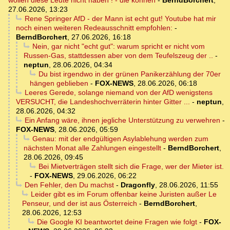
wollen diese Leute nicht haben ! - die können
-
BerndBorchert
,
27.06.2026, 13:23
Rene Springer AfD - der Mann ist echt gut! Youtube hat mir
noch einen weiteren Redeausschnitt empfohlen:
-
BerndBorchert
,
27.06.2026, 16:18
Nein, gar nicht "echt gut": warum spricht er nicht vom
Russen-Gas, stattdessen aber von dem Teufelszeug der ..
-
neptun
,
28.06.2026, 04:34
Du bist irgendwo in der grünen Panikerzählung der 70er
hängen geblieben
-
FOX-NEWS
,
28.06.2026, 06:18
Leeres Gerede, solange niemand von der AfD wenigstens
VERSUCHT, die Landeshochverräterin hinter Gitter ...
-
neptun
,
28.06.2026, 04:32
Ein Anfang wäre, ihnen jegliche Unterstützung zu verwehren
-
FOX-NEWS
,
28.06.2026, 05:59
Genau: mit der endgültigen Asylablehung werden zum
nächsten Monat alle Zahlungen eingestellt
-
BerndBorchert
,
28.06.2026, 09:45
Bei Mietverträgen stellt sich die Frage, wer der Mieter ist.
-
FOX-NEWS
,
29.06.2026, 06:22
Den Fehler, den Du machst
-
Dragonfly
,
28.06.2026, 11:55
Leider gibt es im Forum offenbar keine Juristen außer Le
Penseur, und der ist aus Österreich
-
BerndBorchert
,
28.06.2026, 12:53
Die Google KI beantwortet deine Fragen wie folgt
-
FOX-