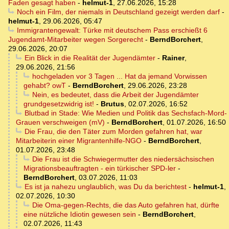
Faden gesagt haben
-
helmut-1
,
27.06.2026, 15:28
Noch ein Film, der niemals in Deutschland gezeigt werden darf
-
helmut-1
,
29.06.2026, 05:47
Immigrantengewalt: Türke mit deutschem Pass erschießt 6
Jugendamt-Mitarbeiter wegen Sorgerecht
-
BerndBorchert
,
29.06.2026, 20:07
Ein Blick in die Realität der Jugendämter
-
Rainer
,
29.06.2026, 21:56
hochgeladen vor 3 Tagen ... Hat da jemand Vorwissen
gehabt? owT
-
BerndBorchert
,
29.06.2026, 23:28
Nein, es bedeutet, dass die Arbeit der Jugendämter
grundgesetzwidrig ist!
-
Brutus
,
02.07.2026, 16:52
Blutbad in Stade: Wie Medien und Politik das Sechsfach-Mord-
Grauen verschweigen (mV)
-
BerndBorchert
,
01.07.2026, 16:50
Die Frau, die den Täter zum Morden gefahren hat, war
Mitarbeiterin einer Migrantenhilfe-NGO
-
BerndBorchert
,
01.07.2026, 23:48
Die Frau ist die Schwiegermutter des niedersächsischen
Migrationsbeauftragten - ein türkischer SPD-ler
-
BerndBorchert
,
03.07.2026, 11:03
Es ist ja nahezu unglaublich, was Du da berichtest
-
helmut-1
,
02.07.2026, 10:30
Die Oma-gegen-Rechts, die das Auto gefahren hat, dürfte
eine nützliche Idiotin gewesen sein
-
BerndBorchert
,
02.07.2026, 11:43