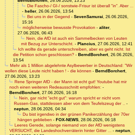
BerndBorchert
,
26.06.2026, 13:23
Die Fascho-/ GI-/ sonstwie-Frisur ist überall "in". Aber ...
-
heller
,
26.06.2026, 13:54
Bei uns in der Gegend
-
SevenSamurai
,
26.06.2026,
15:16
möglicherweise bewusste Provokation
-
aliter
,
27.06.2026, 06:43
Nein, die AfD ist auch ein Sammelbecken von Leuten
mit Bezug zur Unterschicht.
-
Plancius
,
27.06.2026, 12:41
Ich wollte da gerade unterschreiben, aber es geht nicht. Ist
die Petition schon geschlossen?
-
BerndBorchert
,
26.06.2026,
13:54
Mehr als 1 Million abgelehnte Asylbewerber in Deutschland: "Wir
wollen diese Leute nicht haben ! - die können
-
BerndBorchert
,
27.06.2026, 13:23
Rene Springer AfD - der Mann ist echt gut! Youtube hat mir
noch einen weiteren Redeausschnitt empfohlen:
-
BerndBorchert
,
27.06.2026, 16:18
Nein, gar nicht "echt gut": warum spricht er nicht vom
Russen-Gas, stattdessen aber von dem Teufelszeug der ..
-
neptun
,
28.06.2026, 04:34
Du bist irgendwo in der grünen Panikerzählung der 70er
hängen geblieben
-
FOX-NEWS
,
28.06.2026, 06:18
Leeres Gerede, solange niemand von der AfD wenigstens
VERSUCHT, die Landeshochverräterin hinter Gitter ...
-
neptun
,