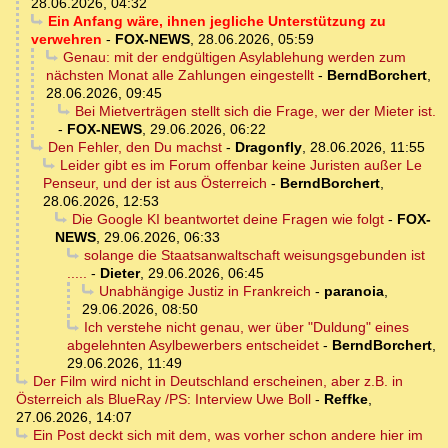
28.06.2026, 04:32
Ein Anfang wäre, ihnen jegliche Unterstützung zu
verwehren
-
FOX-NEWS
,
28.06.2026, 05:59
Genau: mit der endgültigen Asylablehung werden zum
nächsten Monat alle Zahlungen eingestellt
-
BerndBorchert
,
28.06.2026, 09:45
Bei Mietverträgen stellt sich die Frage, wer der Mieter ist.
-
FOX-NEWS
,
29.06.2026, 06:22
Den Fehler, den Du machst
-
Dragonfly
,
28.06.2026, 11:55
Leider gibt es im Forum offenbar keine Juristen außer Le
Penseur, und der ist aus Österreich
-
BerndBorchert
,
28.06.2026, 12:53
Die Google KI beantwortet deine Fragen wie folgt
-
FOX-
NEWS
,
29.06.2026, 06:33
solange die Staatsanwaltschaft weisungsgebunden ist
.....
-
Dieter
,
29.06.2026, 06:45
Unabhängige Justiz in Frankreich
-
paranoia
,
29.06.2026, 08:50
Ich verstehe nicht genau, wer über "Duldung" eines
abgelehnten Asylbewerbers entscheidet
-
BerndBorchert
,
29.06.2026, 11:49
Der Film wird nicht in Deutschland erscheinen, aber z.B. in
Österreich als BlueRay /PS: Interview Uwe Boll
-
Reffke
,
27.06.2026, 14:07
Ein Post deckt sich mit dem, was vorher schon andere hier im