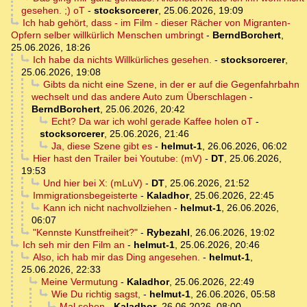
gesehen. ;) oT
-
stocksorcerer
,
25.06.2026, 19:09
Ich hab gehört, dass - im Film - dieser Rächer von Migranten-
Opfern selber willkürlich Menschen umbringt
-
BerndBorchert
,
25.06.2026, 18:26
Ich habe da nichts Willkürliches gesehen.
-
stocksorcerer
,
25.06.2026, 19:08
Gibts da nicht eine Szene, in der er auf die Gegenfahrbahn
wechselt und das andere Auto zum Überschlagen
-
BerndBorchert
,
25.06.2026, 20:42
Echt? Da war ich wohl gerade Kaffee holen oT
-
stocksorcerer
,
25.06.2026, 21:46
Ja, diese Szene gibt es
-
helmut-1
,
26.06.2026, 06:02
Hier hast den Trailer bei Youtube: (mV)
-
DT
,
25.06.2026,
19:53
Und hier bei X: (mLuV)
-
DT
,
25.06.2026, 21:52
Immigrationsbegeisterte
-
Kaladhor
,
25.06.2026, 22:45
Kann ich nicht nachvollziehen
-
helmut-1
,
26.06.2026,
06:07
"Kennste Kunstfreiheit?"
-
Rybezahl
,
26.06.2026, 19:02
Ich seh mir den Film an
-
helmut-1
,
25.06.2026, 20:46
Also, ich hab mir das Ding angesehen.
-
helmut-1
,
25.06.2026, 22:33
Meine Vermutung
-
Kaladhor
,
25.06.2026, 22:49
Wie Du richtig sagst,
-
helmut-1
,
26.06.2026, 05:58
Mal sehen
-
Kaladhor
,
26.06.2026, 08:00