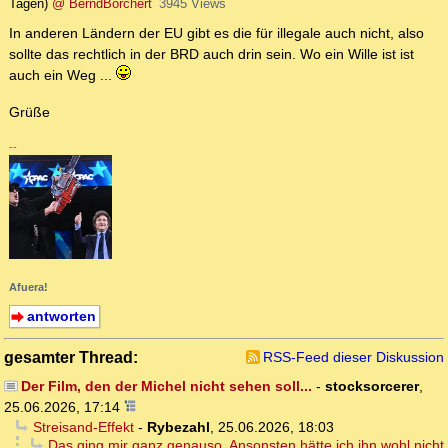
Tagen)
@ BerndBorchert
3945 Views
In anderen Ländern der EU gibt es die für illegale auch nicht, also
sollte das rechtlich in der BRD auch drin sein. Wo ein Wille ist ist
auch ein Weg ...
Grüße
--
Afuera!
antworten
gesamter Thread:
RSS-Feed dieser Diskussion
Der Film, den der Michel nicht sehen soll...
-
stocksorcerer
,
25.06.2026, 17:14
Streisand-Effekt
-
Rybezahl
,
25.06.2026, 18:03
Das ging mir ganz genauso. Ansonsten hätte ich ihn wohl nicht