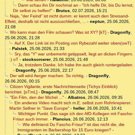
Dann schau ihn Dir nochmal an - "Ich helfe Dir, bis Du lernst,
Dir selbst zu helfen!"
-
Brutus
,
02.07.2026, 15:21
Naja, "der Feind" ist nicht dumm: er kennt auch den Streisand-
Effekt, deshalb ist nicht auszuschließen, ...
-
neptun
,
25.06.2026,
21:08
Wo kann man den Film schauen? Was ist XY? [kT]
-
Dragonfly
,
25.06.2026, 21:28
Auf X. Der Link ist im Posting von Rybezahl weiter oben(owT)
-
Palstek
,
25.06.2026, 21:33
Sry, das "Y" war unbemerkt getippselt, liegt an dicken Fingern.
:) oT
-
stocksorcerer
,
25.06.2026, 21:48
Ja, trotzdem Danke. Ich habe ihn auch gleich runtergeladen.
-
Dragonfly
,
25.06.2026, 22:17
Der will wird Aerger machen. So richtig.
-
Dragonfly
,
26.06.2026, 00:15
Citizen Vigilante, erste Nachrichtenseite (Tichys Einblick)
berichtet. [oTmL]
-
Dragonfly
,
26.06.2026, 08:47
"Ein Film, den der Michel ..."
-
Albatros
,
26.06.2026, 09:35
Ein anderes Video macht sich m.E. selbst zum Rohrkrepierer:
Martin Sellner in "Save Europe"
-
heller
,
26.06.2026, 10:41
Wichtiger Punkt. Das sage ich den AfD-Kollegen mit Fascho-
Frisur auch immer.
-
Plancius
,
26.06.2026, 12:13
Wie definierst Du Fascho-Frisur? ist das nicht die, die
Immigranten im Barbershop für 15 Euro kriegen?
-