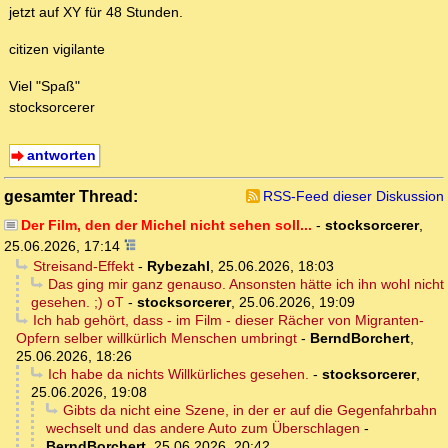
jetzt auf XY für 48 Stunden.
citizen vigilante
Viel "Spaß"
stocksorcerer
antworten
gesamter Thread:
RSS-Feed dieser Diskussion
Der Film, den der Michel nicht sehen soll...
-
stocksorcerer
,
25.06.2026, 17:14
Streisand-Effekt
-
Rybezahl
,
25.06.2026, 18:03
Das ging mir ganz genauso. Ansonsten hätte ich ihn wohl nicht
gesehen. ;) oT
-
stocksorcerer
,
25.06.2026, 19:09
Ich hab gehört, dass - im Film - dieser Rächer von Migranten-
Opfern selber willkürlich Menschen umbringt
-
BerndBorchert
,
25.06.2026, 18:26
Ich habe da nichts Willkürliches gesehen.
-
stocksorcerer
,
25.06.2026, 19:08
Gibts da nicht eine Szene, in der er auf die Gegenfahrbahn
wechselt und das andere Auto zum Überschlagen
-
BerndBorchert
,
25.06.2026, 20:42