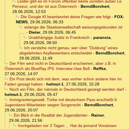
Leider gibt es im Forum offenbar keine Juristen außer Le
Penseur, und der ist aus Österreich
-
BerndBorchert
,
28.06.2026, 12:53
Die Google KI beantwortet deine Fragen wie folgt
-
FOX-
NEWS
,
29.06.2026, 06:33
solange die Staatsanwaltschaft weisungsgebunden ist
.....
-
Dieter
,
29.06.2026, 06:45
Unabhängige Justiz in Frankreich
-
paranoia
,
29.06.2026, 08:50
Ich verstehe nicht genau, wer über "Duldung" eines
abgelehnten Asylbewerbers entscheidet
-
BerndBorchert
,
29.06.2026, 11:49
Der Film wird nicht in Deutschland erscheinen, aber z.B. in
Österreich als BlueRay /PS: Interview Uwe Boll
-
Reffke
,
27.06.2026, 14:07
Ein Post deckt sich mit dem, was vorher schon andere hier im
Faden gesagt haben
-
helmut-1
,
27.06.2026, 15:28
Noch ein Film, der niemals in Deutschland gezeigt werden darf
-
helmut-1
,
29.06.2026, 05:47
Immigrantengewalt: Türke mit deutschem Pass erschießt 6
Jugendamt-Mitarbeiter wegen Sorgerecht
-
BerndBorchert
,
29.06.2026, 20:07
Ein Blick in die Realität der Jugendämter
-
Rainer
,
29.06.2026, 21:56
hochgeladen vor 3 Tagen ... Hat da jemand Vorwissen