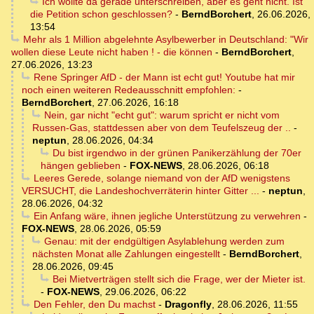
Ich wollte da gerade unterschreiben, aber es geht nicht. Ist
die Petition schon geschlossen?
-
BerndBorchert
,
26.06.2026,
13:54
Mehr als 1 Million abgelehnte Asylbewerber in Deutschland: "Wir
wollen diese Leute nicht haben ! - die können
-
BerndBorchert
,
27.06.2026, 13:23
Rene Springer AfD - der Mann ist echt gut! Youtube hat mir
noch einen weiteren Redeausschnitt empfohlen:
-
BerndBorchert
,
27.06.2026, 16:18
Nein, gar nicht "echt gut": warum spricht er nicht vom
Russen-Gas, stattdessen aber von dem Teufelszeug der ..
-
neptun
,
28.06.2026, 04:34
Du bist irgendwo in der grünen Panikerzählung der 70er
hängen geblieben
-
FOX-NEWS
,
28.06.2026, 06:18
Leeres Gerede, solange niemand von der AfD wenigstens
VERSUCHT, die Landeshochverräterin hinter Gitter ...
-
neptun
,
28.06.2026, 04:32
Ein Anfang wäre, ihnen jegliche Unterstützung zu verwehren
-
FOX-NEWS
,
28.06.2026, 05:59
Genau: mit der endgültigen Asylablehung werden zum
nächsten Monat alle Zahlungen eingestellt
-
BerndBorchert
,
28.06.2026, 09:45
Bei Mietverträgen stellt sich die Frage, wer der Mieter ist.
-
FOX-NEWS
,
29.06.2026, 06:22
Den Fehler, den Du machst
-
Dragonfly
,
28.06.2026, 11:55