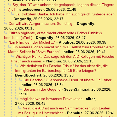
-
Palstek
,
25.06.2026, 21:33
Sry, das "Y" war unbemerkt getippselt, liegt an dicken Fingern.
:) oT
-
stocksorcerer
,
25.06.2026, 21:48
Ja, trotzdem Danke. Ich habe ihn auch gleich runtergeladen.
-
Dragonfly
,
25.06.2026, 22:17
Der will wird Aerger machen. So richtig.
-
Dragonfly
,
26.06.2026, 00:15
Citizen Vigilante, erste Nachrichtenseite (Tichys Einblick)
berichtet. [oTmL]
-
Dragonfly
,
26.06.2026, 08:47
"Ein Film, den der Michel ..."
-
Albatros
,
26.06.2026, 09:35
Ein anderes Video macht sich m.E. selbst zum Rohrkrepierer:
Martin Sellner in "Save Europe"
-
heller
,
26.06.2026, 10:41
Wichtiger Punkt. Das sage ich den AfD-Kollegen mit Fascho-
Frisur auch immer.
-
Plancius
,
26.06.2026, 12:13
Wie definierst Du Fascho-Frisur? ist das nicht die, die
Immigranten im Barbershop für 15 Euro kriegen?
-
BerndBorchert
,
26.06.2026, 13:23
Die Fascho-/ GI-/ sonstwie-Frisur ist überall "in". Aber ...
-
heller
,
26.06.2026, 13:54
Bei uns in der Gegend
-
SevenSamurai
,
26.06.2026,
15:16
möglicherweise bewusste Provokation
-
aliter
,
27.06.2026, 06:43
Nein, die AfD ist auch ein Sammelbecken von Leuten
mit Bezug zur Unterschicht.
-
Plancius
,
27.06.2026, 12:41