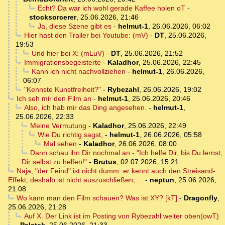
Echt? Da war ich wohl gerade Kaffee holen oT
-
stocksorcerer
,
25.06.2026, 21:46
Ja, diese Szene gibt es
-
helmut-1
,
26.06.2026, 06:02
Hier hast den Trailer bei Youtube: (mV)
-
DT
,
25.06.2026,
19:53
Und hier bei X: (mLuV)
-
DT
,
25.06.2026, 21:52
Immigrationsbegeisterte
-
Kaladhor
,
25.06.2026, 22:45
Kann ich nicht nachvollziehen
-
helmut-1
,
26.06.2026,
06:07
"Kennste Kunstfreiheit?"
-
Rybezahl
,
26.06.2026, 19:02
Ich seh mir den Film an
-
helmut-1
,
25.06.2026, 20:46
Also, ich hab mir das Ding angesehen.
-
helmut-1
,
25.06.2026, 22:33
Meine Vermutung
-
Kaladhor
,
25.06.2026, 22:49
Wie Du richtig sagst,
-
helmut-1
,
26.06.2026, 05:58
Mal sehen
-
Kaladhor
,
26.06.2026, 08:00
Dann schau ihn Dir nochmal an - "Ich helfe Dir, bis Du lernst,
Dir selbst zu helfen!"
-
Brutus
,
02.07.2026, 15:21
Naja, "der Feind" ist nicht dumm: er kennt auch den Streisand-
Effekt, deshalb ist nicht auszuschließen, ...
-
neptun
,
25.06.2026,
21:08
Wo kann man den Film schauen? Was ist XY? [kT]
-
Dragonfly
,
25.06.2026, 21:28
Auf X. Der Link ist im Posting von Rybezahl weiter oben(owT)