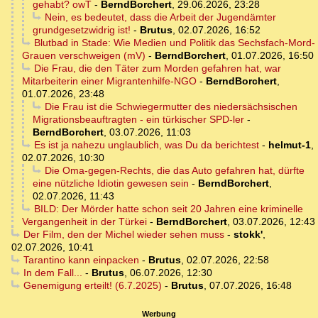
gehabt? owT
-
BerndBorchert
,
29.06.2026, 23:28
Nein, es bedeutet, dass die Arbeit der Jugendämter
grundgesetzwidrig ist!
-
Brutus
,
02.07.2026, 16:52
Blutbad in Stade: Wie Medien und Politik das Sechsfach-Mord-
Grauen verschweigen (mV)
-
BerndBorchert
,
01.07.2026, 16:50
Die Frau, die den Täter zum Morden gefahren hat, war
Mitarbeiterin einer Migrantenhilfe-NGO
-
BerndBorchert
,
01.07.2026, 23:48
Die Frau ist die Schwiegermutter des niedersächsischen
Migrationsbeauftragten - ein türkischer SPD-ler
-
BerndBorchert
,
03.07.2026, 11:03
Es ist ja nahezu unglaublich, was Du da berichtest
-
helmut-1
,
02.07.2026, 10:30
Die Oma-gegen-Rechts, die das Auto gefahren hat, dürfte
eine nützliche Idiotin gewesen sein
-
BerndBorchert
,
02.07.2026, 11:43
BILD: Der Mörder hatte schon seit 20 Jahren eine kriminelle
Vergangenheit in der Türkei
-
BerndBorchert
,
03.07.2026, 12:43
Der Film, den der Michel wieder sehen muss
-
stokk'
,
02.07.2026, 10:41
Tarantino kann einpacken
-
Brutus
,
02.07.2026, 22:58
In dem Fall...
-
Brutus
,
06.07.2026, 12:30
Genemigung erteilt! (6.7.2025)
-
Brutus
,
07.07.2026, 16:48
Werbung