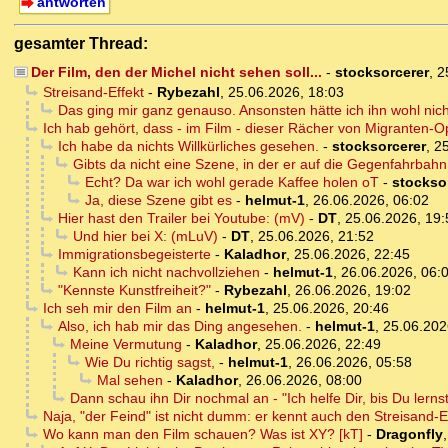
antworten
gesamter Thread:
Der Film, den der Michel nicht sehen soll...
-
stocksorcerer
,
2
Streisand-Effekt
-
Rybezahl
,
25.06.2026, 18:03
Das ging mir ganz genauso. Ansonsten hätte ich ihn wohl nich
Ich hab gehört, dass - im Film - dieser Rächer von Migranten-O
Ich habe da nichts Willkürliches gesehen.
-
stocksorcerer
,
25
Gibts da nicht eine Szene, in der er auf die Gegenfahrba
Echt? Da war ich wohl gerade Kaffee holen oT
-
stockso
Ja, diese Szene gibt es
-
helmut-1
,
26.06.2026, 06:02
Hier hast den Trailer bei Youtube: (mV)
-
DT
,
25.06.2026, 19:
Und hier bei X: (mLuV)
-
DT
,
25.06.2026, 21:52
Immigrationsbegeisterte
-
Kaladhor
,
25.06.2026, 22:45
Kann ich nicht nachvollziehen
-
helmut-1
,
26.06.2026, 06:
"Kennste Kunstfreiheit?"
-
Rybezahl
,
26.06.2026, 19:02
Ich seh mir den Film an
-
helmut-1
,
25.06.2026, 20:46
Also, ich hab mir das Ding angesehen.
-
helmut-1
,
25.06.202
Meine Vermutung
-
Kaladhor
,
25.06.2026, 22:49
Wie Du richtig sagst,
-
helmut-1
,
26.06.2026, 05:58
Mal sehen
-
Kaladhor
,
26.06.2026, 08:00
Dann schau ihn Dir nochmal an - "Ich helfe Dir, bis Du lernst,
Naja, "der Feind" ist nicht dumm: er kennt auch den Streisand-Eff
Wo kann man den Film schauen? Was ist XY? [kT]
-
Dragonfly