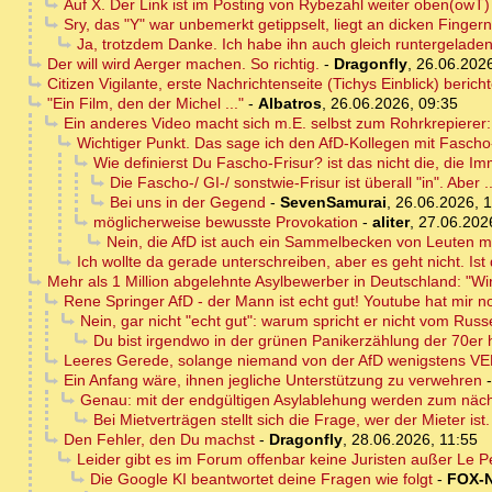
Auf X. Der Link ist im Posting von Rybezahl weiter oben(owT)
Sry, das "Y" war unbemerkt getippselt, liegt an dicken Fingern
Ja, trotzdem Danke. Ich habe ihn auch gleich runtergeladen
Der will wird Aerger machen. So richtig.
-
Dragonfly
,
26.06.2026
Citizen Vigilante, erste Nachrichtenseite (Tichys Einblick) berich
"Ein Film, den der Michel ..."
-
Albatros
,
26.06.2026, 09:35
Ein anderes Video macht sich m.E. selbst zum Rohrkrepierer:
Wichtiger Punkt. Das sage ich den AfD-Kollegen mit Fascho
Wie definierst Du Fascho-Frisur? ist das nicht die, die 
Die Fascho-/ GI-/ sonstwie-Frisur ist überall "in". Aber ..
Bei uns in der Gegend
-
SevenSamurai
,
26.06.2026, 
möglicherweise bewusste Provokation
-
aliter
,
27.06.202
Nein, die AfD ist auch ein Sammelbecken von Leuten mi
Ich wollte da gerade unterschreiben, aber es geht nicht. Ist
Mehr als 1 Million abgelehnte Asylbewerber in Deutschland: "Wir
Rene Springer AfD - der Mann ist echt gut! Youtube hat mir 
Nein, gar nicht "echt gut": warum spricht er nicht vom Rus
Du bist irgendwo in der grünen Panikerzählung der 70er
Leeres Gerede, solange niemand von der AfD wenigstens VERS
Ein Anfang wäre, ihnen jegliche Unterstützung zu verwehren
Genau: mit der endgültigen Asylablehung werden zum nächs
Bei Mietverträgen stellt sich die Frage, wer der Mieter ist.
Den Fehler, den Du machst
-
Dragonfly
,
28.06.2026, 11:55
Leider gibt es im Forum offenbar keine Juristen außer Le P
Die Google KI beantwortet deine Fragen wie folgt
-
FOX-