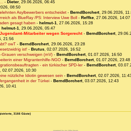
..
-
Dieter
,
29.06.2026, 06:45
2026, 08:50
gelehnten Asylbewerbers entscheidet
-
BerndBorchert
,
29.06.2026, 11
rreich als BlueRay /PS: Interview Uwe Boll
-
Reffke
,
27.06.2026, 14:07
 Faden gesagt haben
-
helmut-1
,
27.06.2026, 15:28
-
helmut-1
,
29.06.2026, 05:47
 Jugendamt-Mitarbeiter wegen Sorgerecht
-
BerndBorchert
,
29.06.
, 21:56
abt? owT
-
BerndBorchert
,
29.06.2026, 23:28
setzwidrig ist!
-
Brutus
,
02.07.2026, 16:52
rd-Grauen verschweigen (mV)
-
BerndBorchert
,
01.07.2026, 16:50
eiterin einer Migrantenhilfe-NGO
-
BerndBorchert
,
01.07.2026, 23:48
rationsbeauftragten - ein türkischer SPD-ler
-
BerndBorchert
,
03.07.
,
02.07.2026, 10:30
ine nützliche Idiotin gewesen sein
-
BerndBorchert
,
02.07.2026, 11:4
Vergangenheit in der Türkei
-
BerndBorchert
,
03.07.2026, 12:43
26, 10:41
istrierte, 3166 Gäste)
powered by my little forum