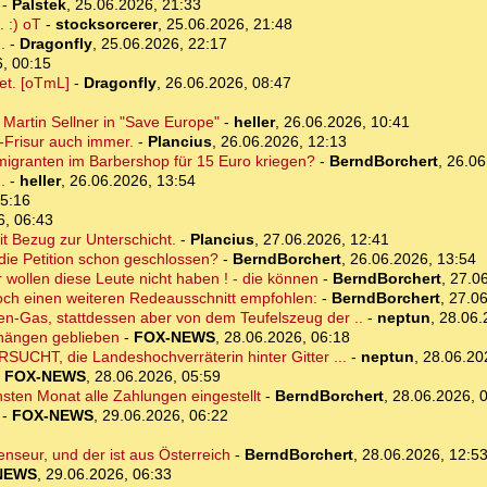
-
Palstek
,
25.06.2026, 21:33
. :) oT
-
stocksorcerer
,
25.06.2026, 21:48
.
-
Dragonfly
,
25.06.2026, 22:17
, 00:15
tet. [oTmL]
-
Dragonfly
,
26.06.2026, 08:47
 Martin Sellner in "Save Europe"
-
heller
,
26.06.2026, 10:41
-Frisur auch immer.
-
Plancius
,
26.06.2026, 12:13
Immigranten im Barbershop für 15 Euro kriegen?
-
BerndBorchert
,
26.06
.
-
heller
,
26.06.2026, 13:54
15:16
6, 06:43
t Bezug zur Unterschicht.
-
Plancius
,
27.06.2026, 12:41
 die Petition schon geschlossen?
-
BerndBorchert
,
26.06.2026, 13:54
 wollen diese Leute nicht haben ! - die können
-
BerndBorchert
,
27.06
noch einen weiteren Redeausschnitt empfohlen:
-
BerndBorchert
,
27.06
sen-Gas, stattdessen aber von dem Teufelszeug der ..
-
neptun
,
28.06.
 hängen geblieben
-
FOX-NEWS
,
28.06.2026, 06:18
UCHT, die Landeshochverräterin hinter Gitter ...
-
neptun
,
28.06.20
-
FOX-NEWS
,
28.06.2026, 05:59
ten Monat alle Zahlungen eingestellt
-
BerndBorchert
,
28.06.2026, 
-
FOX-NEWS
,
29.06.2026, 06:22
enseur, und der ist aus Österreich
-
BerndBorchert
,
28.06.2026, 12:5
NEWS
,
29.06.2026, 06:33