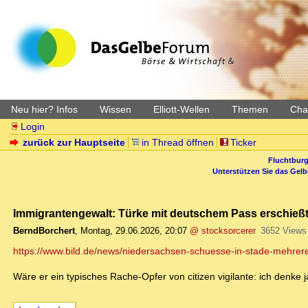
Neu hier? Infos
Wissen
Elliott-Wellen
Themen
Char
Login
zurück zur Hauptseite
in Thread öffnen
Ticker
Fluchtburg
Unterstützen Sie das Gel
Immigrantengewalt: Türke mit deutschem Pass erschieß
BerndBorchert
,
Montag, 29.06.2026, 20:07
@ stocksorcerer
3652 Views
https://www.bild.de/news/niedersachsen-schuesse-in-stade-mehrer
Wäre er ein typisches Rache-Opfer von citizen vigilante: ich denke j