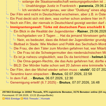
solange die Staatsanwaltschaft weisungsgebunden ist ...
Unabhängige Justiz in Frankreich
-
paranoia
,
29.06.
Ich verstehe nicht genau, wer über "Duldung" eines ab
Der Film wird nicht in Deutschland erscheinen, aber z.B. in Öste
Ein Post deckt sich mit dem, was vorher schon andere hier im
Noch ein Film, der niemals in Deutschland gezeigt werden darf
Immigrantengewalt: Türke mit deutschem Pass erschießt 6
Ein Blick in die Realität der Jugendämter
-
Rainer
,
29.06.2026
hochgeladen vor 3 Tagen ... Hat da jemand Vorwissen geh
Nein, es bedeutet, dass die Arbeit der Jugendämter grundge
Blutbad in Stade: Wie Medien und Politik das Sechsfach-Mo
Die Frau, die den Täter zum Morden gefahren hat, war Mitarb
Die Frau ist die Schwiegermutter des niedersächsischen Mig
Es ist ja nahezu unglaublich, was Du da berichtest
-
helmut-1
Die Oma-gegen-Rechts, die das Auto gefahren hat, dürfte e
BILD: Der Mörder hatte schon seit 20 Jahren eine kriminelle 
Der Film, den der Michel wieder sehen muss
-
stokk'
,
02.07.20
Tarantino kann einpacken
-
Brutus
,
02.07.2026, 22:58
In dem Fall...
-
Brutus
,
06.07.2026, 12:30
Genemigung erteilt! (6.7.2025)
-
Brutus
,
07.07.2026, 16:48
257363 Einträge in 18362 Threads, 975 registrierte Benutzer, 3176 Benutzer online (10 reg
Forumszeit: 07.08.2026, 13:22 (Europe/Berlin)
RSS Einträge
RSS Threads
Kontakt