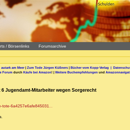
ts / Börsenlinks
Forumsarchive
 autark am Meer
|
Zum Tode Jürgen Küßners
|
Bücher vom Kopp-Verlag |
Datenschut
be Forum
durch
Käufe bei Amazon
! |
Weitere Buchempfehlungen
und
Amazonnavigat
t 6 Jugendamt-Mitarbeiter wegen Sorgerecht
e-tote-6a4257e6afe845031...
a.