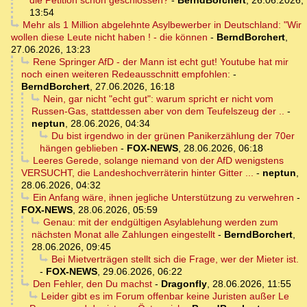
die Petition schon geschlossen?
-
BerndBorchert
,
26.06.2026,
13:54
Mehr als 1 Million abgelehnte Asylbewerber in Deutschland: "Wir
wollen diese Leute nicht haben ! - die können
-
BerndBorchert
,
27.06.2026, 13:23
Rene Springer AfD - der Mann ist echt gut! Youtube hat mir
noch einen weiteren Redeausschnitt empfohlen:
-
BerndBorchert
,
27.06.2026, 16:18
Nein, gar nicht "echt gut": warum spricht er nicht vom
Russen-Gas, stattdessen aber von dem Teufelszeug der ..
-
neptun
,
28.06.2026, 04:34
Du bist irgendwo in der grünen Panikerzählung der 70er
hängen geblieben
-
FOX-NEWS
,
28.06.2026, 06:18
Leeres Gerede, solange niemand von der AfD wenigstens
VERSUCHT, die Landeshochverräterin hinter Gitter ...
-
neptun
,
28.06.2026, 04:32
Ein Anfang wäre, ihnen jegliche Unterstützung zu verwehren
-
FOX-NEWS
,
28.06.2026, 05:59
Genau: mit der endgültigen Asylablehung werden zum
nächsten Monat alle Zahlungen eingestellt
-
BerndBorchert
,
28.06.2026, 09:45
Bei Mietverträgen stellt sich die Frage, wer der Mieter ist.
-
FOX-NEWS
,
29.06.2026, 06:22
Den Fehler, den Du machst
-
Dragonfly
,
28.06.2026, 11:55
Leider gibt es im Forum offenbar keine Juristen außer Le