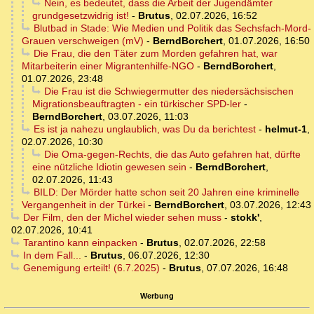
Nein, es bedeutet, dass die Arbeit der Jugendämter
grundgesetzwidrig ist!
-
Brutus
,
02.07.2026, 16:52
Blutbad in Stade: Wie Medien und Politik das Sechsfach-Mord-
Grauen verschweigen (mV)
-
BerndBorchert
,
01.07.2026, 16:50
Die Frau, die den Täter zum Morden gefahren hat, war
Mitarbeiterin einer Migrantenhilfe-NGO
-
BerndBorchert
,
01.07.2026, 23:48
Die Frau ist die Schwiegermutter des niedersächsischen
Migrationsbeauftragten - ein türkischer SPD-ler
-
BerndBorchert
,
03.07.2026, 11:03
Es ist ja nahezu unglaublich, was Du da berichtest
-
helmut-1
,
02.07.2026, 10:30
Die Oma-gegen-Rechts, die das Auto gefahren hat, dürfte
eine nützliche Idiotin gewesen sein
-
BerndBorchert
,
02.07.2026, 11:43
BILD: Der Mörder hatte schon seit 20 Jahren eine kriminelle
Vergangenheit in der Türkei
-
BerndBorchert
,
03.07.2026, 12:43
Der Film, den der Michel wieder sehen muss
-
stokk'
,
02.07.2026, 10:41
Tarantino kann einpacken
-
Brutus
,
02.07.2026, 22:58
In dem Fall...
-
Brutus
,
06.07.2026, 12:30
Genemigung erteilt! (6.7.2025)
-
Brutus
,
07.07.2026, 16:48
Werbung