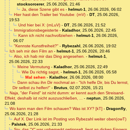
stocksorcerer
,
25.06.2026, 21:46
Ja, diese Szene gibt es
-
helmut-1
,
26.06.2026, 06:02
Hier hast den Trailer bei Youtube: (mV)
-
DT
,
25.06.2026,
19:53
Und hier bei X: (mLuV)
-
DT
,
25.06.2026, 21:52
Immigrationsbegeisterte
-
Kaladhor
,
25.06.2026, 22:45
Kann ich nicht nachvollziehen
-
helmut-1
,
26.06.2026,
06:07
"Kennste Kunstfreiheit?"
-
Rybezahl
,
26.06.2026, 19:02
Ich seh mir den Film an
-
helmut-1
,
25.06.2026, 20:46
Also, ich hab mir das Ding angesehen.
-
helmut-1
,
25.06.2026, 22:33
Meine Vermutung
-
Kaladhor
,
25.06.2026, 22:49
Wie Du richtig sagst,
-
helmut-1
,
26.06.2026, 05:58
Mal sehen
-
Kaladhor
,
26.06.2026, 08:00
Dann schau ihn Dir nochmal an - "Ich helfe Dir, bis Du lernst,
Dir selbst zu helfen!"
-
Brutus
,
02.07.2026, 15:21
Naja, "der Feind" ist nicht dumm: er kennt auch den Streisand-
Effekt, deshalb ist nicht auszuschließen, ...
-
neptun
,
25.06.2026,
21:08
Wo kann man den Film schauen? Was ist XY? [kT]
-
Dragonfly
,
25.06.2026, 21:28
Auf X. Der Link ist im Posting von Rybezahl weiter oben(owT)
-
Palstek
,
25.06.2026, 21:33
Sry, das "Y" war unbemerkt getippselt, liegt an dicken Fingern.