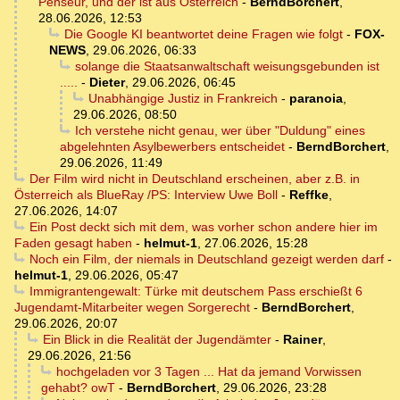
Penseur, und der ist aus Österreich
-
BerndBorchert
,
28.06.2026, 12:53
Die Google KI beantwortet deine Fragen wie folgt
-
FOX-
NEWS
,
29.06.2026, 06:33
solange die Staatsanwaltschaft weisungsgebunden ist
.....
-
Dieter
,
29.06.2026, 06:45
Unabhängige Justiz in Frankreich
-
paranoia
,
29.06.2026, 08:50
Ich verstehe nicht genau, wer über "Duldung" eines
abgelehnten Asylbewerbers entscheidet
-
BerndBorchert
,
29.06.2026, 11:49
Der Film wird nicht in Deutschland erscheinen, aber z.B. in
Österreich als BlueRay /PS: Interview Uwe Boll
-
Reffke
,
27.06.2026, 14:07
Ein Post deckt sich mit dem, was vorher schon andere hier im
Faden gesagt haben
-
helmut-1
,
27.06.2026, 15:28
Noch ein Film, der niemals in Deutschland gezeigt werden darf
-
helmut-1
,
29.06.2026, 05:47
Immigrantengewalt: Türke mit deutschem Pass erschießt 6
Jugendamt-Mitarbeiter wegen Sorgerecht
-
BerndBorchert
,
29.06.2026, 20:07
Ein Blick in die Realität der Jugendämter
-
Rainer
,
29.06.2026, 21:56
hochgeladen vor 3 Tagen ... Hat da jemand Vorwissen
gehabt? owT
-
BerndBorchert
,
29.06.2026, 23:28