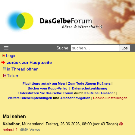
Suche:
Los
Login
zurück zur Hauptseite
in Thread öffnen
Ticker
Fluchtburg autark am Meer
|
Zum Tode Jürgen Küßners
|
Bücher vom Kopp-Verlag |
Datenschutzerklärung
Unterstützen Sie das Gelbe Forum
durch
Käufe bei Amazon
! |
Weitere Buchempfehlungen
und
Amazonnavigation
|
Cookie-Einstellungen
Mal sehen
Kaladhor
,
Münsterland
,
Freitag, 26.06.2026, 08:00
(vor 43 Tagen)
@
helmut-1
4646 Views