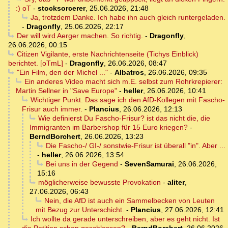
:) oT
-
stocksorcerer
,
25.06.2026, 21:48
Ja, trotzdem Danke. Ich habe ihn auch gleich runtergeladen.
-
Dragonfly
,
25.06.2026, 22:17
Der will wird Aerger machen. So richtig.
-
Dragonfly
,
26.06.2026, 00:15
Citizen Vigilante, erste Nachrichtenseite (Tichys Einblick)
berichtet. [oTmL]
-
Dragonfly
,
26.06.2026, 08:47
"Ein Film, den der Michel ..."
-
Albatros
,
26.06.2026, 09:35
Ein anderes Video macht sich m.E. selbst zum Rohrkrepierer:
Martin Sellner in "Save Europe"
-
heller
,
26.06.2026, 10:41
Wichtiger Punkt. Das sage ich den AfD-Kollegen mit Fascho-
Frisur auch immer.
-
Plancius
,
26.06.2026, 12:13
Wie definierst Du Fascho-Frisur? ist das nicht die, die
Immigranten im Barbershop für 15 Euro kriegen?
-
BerndBorchert
,
26.06.2026, 13:23
Die Fascho-/ GI-/ sonstwie-Frisur ist überall "in". Aber ...
-
heller
,
26.06.2026, 13:54
Bei uns in der Gegend
-
SevenSamurai
,
26.06.2026,
15:16
möglicherweise bewusste Provokation
-
aliter
,
27.06.2026, 06:43
Nein, die AfD ist auch ein Sammelbecken von Leuten
mit Bezug zur Unterschicht.
-
Plancius
,
27.06.2026, 12:41
Ich wollte da gerade unterschreiben, aber es geht nicht. Ist