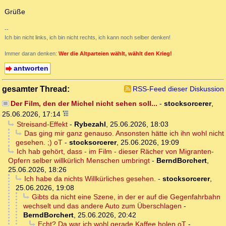
Grüße
--
Ich bin nicht links, ich bin nicht rechts, ich kann noch selber denken!
Immer daran denken:
Wer die Altparteien wählt, wählt den Krieg!
antworten
gesamter Thread:
RSS-Feed dieser Diskussion
Der Film, den der Michel nicht sehen soll...
-
stocksorcerer
,
25.06.2026, 17:14
Streisand-Effekt
-
Rybezahl
,
25.06.2026, 18:03
Das ging mir ganz genauso. Ansonsten hätte ich ihn wohl nicht
gesehen. ;) oT
-
stocksorcerer
,
25.06.2026, 19:09
Ich hab gehört, dass - im Film - dieser Rächer von Migranten-
Opfern selber willkürlich Menschen umbringt
-
BerndBorchert
,
25.06.2026, 18:26
Ich habe da nichts Willkürliches gesehen.
-
stocksorcerer
,
25.06.2026, 19:08
Gibts da nicht eine Szene, in der er auf die Gegenfahrbahn
wechselt und das andere Auto zum Überschlagen
-
BerndBorchert
,
25.06.2026, 20:42
Echt? Da war ich wohl gerade Kaffee holen oT
-