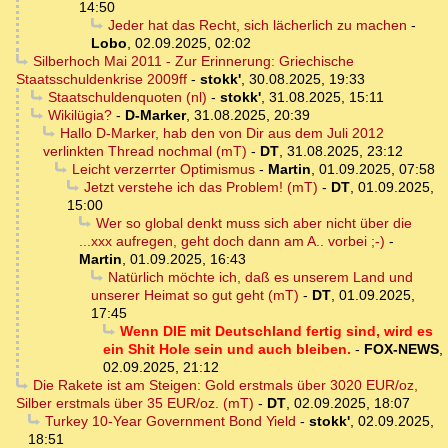
14:50
Jeder hat das Recht, sich lächerlich zu machen
-
Lobo
,
02.09.2025, 02:02
Silberhoch Mai 2011 - Zur Erinnerung: Griechische
Staatsschuldenkrise 2009ff
-
stokk'
,
30.08.2025, 19:33
Staatschuldenquoten (nl)
-
stokk'
,
31.08.2025, 15:11
Wikilügia?
-
D-Marker
,
31.08.2025, 20:39
Hallo D-Marker, hab den von Dir aus dem Juli 2012
verlinkten Thread nochmal (mT)
-
DT
,
31.08.2025, 23:12
Leicht verzerrter Optimismus
-
Martin
,
01.09.2025, 07:58
Jetzt verstehe ich das Problem! (mT)
-
DT
,
01.09.2025,
15:00
Wer so global denkt muss sich aber nicht über die
...xxx aufregen, geht doch dann am A.. vorbei ;-)
-
Martin
,
01.09.2025, 16:43
Natürlich möchte ich, daß es unserem Land und
unserer Heimat so gut geht (mT)
-
DT
,
01.09.2025,
17:45
Wenn DIE mit Deutschland fertig sind, wird es
ein Shit Hole sein und auch bleiben.
-
FOX-NEWS
,
02.09.2025, 21:12
Die Rakete ist am Steigen: Gold erstmals über 3020 EUR/oz,
Silber erstmals über 35 EUR/oz. (mT)
-
DT
,
02.09.2025, 18:07
Turkey 10-Year Government Bond Yield
-
stokk'
,
02.09.2025,
18:51