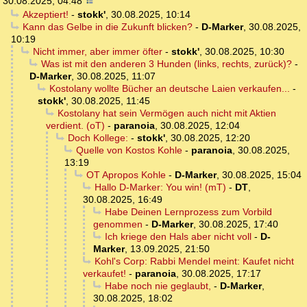
30.08.2025, 04:48
Akzeptiert!
-
stokk'
,
30.08.2025, 10:14
Kann das Gelbe in die Zukunft blicken?
-
D-Marker
,
30.08.2025,
10:19
Nicht immer, aber immer öfter
-
stokk'
,
30.08.2025, 10:30
Was ist mit den anderen 3 Hunden (links, rechts, zurück)?
-
D-Marker
,
30.08.2025, 11:07
Kostolany wollte Bücher an deutsche Laien verkaufen...
-
stokk'
,
30.08.2025, 11:45
Kostolany hat sein Vermögen auch nicht mit Aktien
verdient. (oT)
-
paranoia
,
30.08.2025, 12:04
Doch Kollege:
-
stokk'
,
30.08.2025, 12:20
Quelle von Kostos Kohle
-
paranoia
,
30.08.2025,
13:19
OT Apropos Kohle
-
D-Marker
,
30.08.2025, 15:04
Hallo D-Marker: You win! (mT)
-
DT
,
30.08.2025, 16:49
Habe Deinen Lernprozess zum Vorbild
genommen
-
D-Marker
,
30.08.2025, 17:40
Ich kriege den Hals aber nicht voll
-
D-
Marker
,
13.09.2025, 21:50
Kohl's Corp: Rabbi Mendel meint: Kaufet nicht
verkaufet!
-
paranoia
,
30.08.2025, 17:17
Habe noch nie geglaubt,
-
D-Marker
,
30.08.2025, 18:02