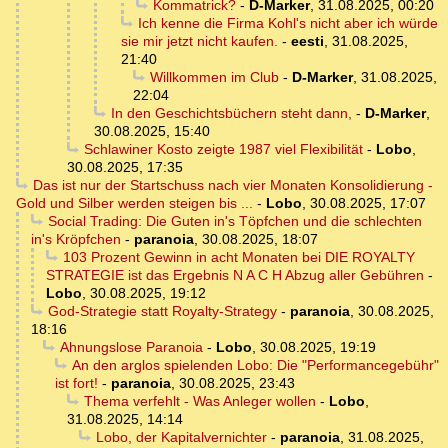
Kommatrick?
-
D-Marker
,
31.08.2025, 00:20
Ich kenne die Firma Kohl's nicht aber ich würde
sie mir jetzt nicht kaufen.
-
eesti
,
31.08.2025,
21:40
Willkommen im Club
-
D-Marker
,
31.08.2025,
22:04
In den Geschichtsbüchern steht dann,
-
D-Marker
,
30.08.2025, 15:40
Schlawiner Kosto zeigte 1987 viel Flexibilität
-
Lobo
,
30.08.2025, 17:35
Das ist nur der Startschuss nach vier Monaten Konsolidierung -
Gold und Silber werden steigen bis ...
-
Lobo
,
30.08.2025, 17:07
Social Trading: Die Guten in's Töpfchen und die schlechten
in's Kröpfchen
-
paranoia
,
30.08.2025, 18:07
103 Prozent Gewinn in acht Monaten bei DIE ROYALTY
STRATEGIE ist das Ergebnis N A C H Abzug aller Gebühren
-
Lobo
,
30.08.2025, 19:12
God-Strategie statt Royalty-Strategy
-
paranoia
,
30.08.2025,
18:16
Ahnungslose Paranoia
-
Lobo
,
30.08.2025, 19:19
An den arglos spielenden Lobo: Die "Performancegebühr"
ist fort!
-
paranoia
,
30.08.2025, 23:43
Thema verfehlt - Was Anleger wollen
-
Lobo
,
31.08.2025, 14:14
Lobo, der Kapitalvernichter
-
paranoia
,
31.08.2025,