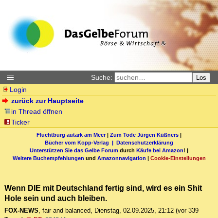
Suche:
Los
Login
zurück zur Hauptseite
in Thread öffnen
Ticker
Fluchtburg autark am Meer
|
Zum Tode Jürgen Küßners
|
Bücher vom Kopp-Verlag |
Datenschutzerklärung
Unterstützen Sie das Gelbe Forum
durch
Käufe bei Amazon
! |
Weitere Buchempfehlungen
und
Amazonnavigation
|
Cookie-Einstellungen
Wenn DIE mit Deutschland fertig sind, wird es ein Shit
Hole sein und auch bleiben.
FOX-NEWS
,
fair and balanced
,
Dienstag, 02.09.2025, 21:12
(vor 339