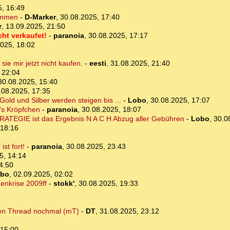
5, 16:49
ommen
-
D-Marker
,
30.08.2025, 17:40
r
,
13.09.2025, 21:50
cht verkaufet!
-
paranoia
,
30.08.2025, 17:17
025, 18:02
sie mir jetzt nicht kaufen.
-
eesti
,
31.08.2025, 21:40
 22:04
30.08.2025, 15:40
.08.2025, 17:35
Gold und Silber werden steigen bis ...
-
Lobo
,
30.08.2025, 17:07
n's Kröpfchen
-
paranoia
,
30.08.2025, 18:07
ATEGIE ist das Ergebnis N A C H Abzug aller Gebühren
-
Lobo
,
30.0
 18:16
st fort!
-
paranoia
,
30.08.2025, 23:43
5, 14:14
4:50
bo
,
02.09.2025, 02:02
enkrise 2009ff
-
stokk'
,
30.08.2025, 19:33
kten Thread nochmal (mT)
-
DT
,
31.08.2025, 23:12
 15:00