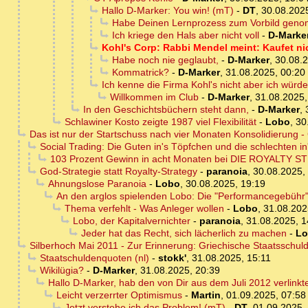
Hallo D-Marker: You win! (mT)
-
DT
,
30.08.202
Habe Deinen Lernprozess zum Vorbild gen
Ich kriege den Hals aber nicht voll
-
D-Marke
Kohl's Corp: Rabbi Mendel meint: Kaufet ni
Habe noch nie geglaubt,
-
D-Marker
,
30.08.2
Kommatrick?
-
D-Marker
,
31.08.2025, 00:20
Ich kenne die Firma Kohl's nicht aber ich würde 
Willkommen im Club
-
D-Marker
,
31.08.2025,
In den Geschichtsbüchern steht dann,
-
D-Marker
,
Schlawiner Kosto zeigte 1987 viel Flexibilität
-
Lobo
,
30
Das ist nur der Startschuss nach vier Monaten Konsolidierung - 
Social Trading: Die Guten in's Töpfchen und die schlechten i
103 Prozent Gewinn in acht Monaten bei DIE ROYALTY STR
God-Strategie statt Royalty-Strategy
-
paranoia
,
30.08.2025,
Ahnungslose Paranoia
-
Lobo
,
30.08.2025, 19:19
An den arglos spielenden Lobo: Die "Performancegebühr" i
Thema verfehlt - Was Anleger wollen
-
Lobo
,
31.08.202
Lobo, der Kapitalvernichter
-
paranoia
,
31.08.2025, 1
Jeder hat das Recht, sich lächerlich zu machen
-
Lo
Silberhoch Mai 2011 - Zur Erinnerung: Griechische Staatsschuld
Staatschuldenquoten (nl)
-
stokk'
,
31.08.2025, 15:11
Wikilügia?
-
D-Marker
,
31.08.2025, 20:39
Hallo D-Marker, hab den von Dir aus dem Juli 2012 verlin
Leicht verzerrter Optimismus
-
Martin
,
01.09.2025, 07:58
Jetzt verstehe ich das Problem! (mT)
-
DT
,
01.09.2025,