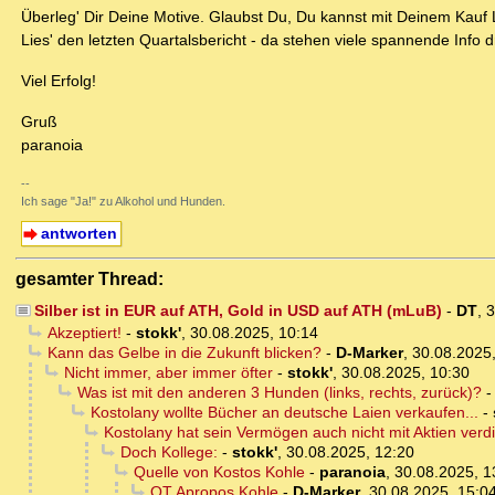
Überleg' Dir Deine Motive. Glaubst Du, Du kannst mit Deinem Kauf
Lies' den letzten Quartalsbericht - da stehen viele spannende Info d
Viel Erfolg!
Gruß
paranoia
--
Ich sage "Ja!" zu Alkohol und Hunden.
antworten
gesamter Thread:
Silber ist in EUR auf ATH, Gold in USD auf ATH (mLuB)
-
DT
,
3
Akzeptiert!
-
stokk'
,
30.08.2025, 10:14
Kann das Gelbe in die Zukunft blicken?
-
D-Marker
,
30.08.2025,
Nicht immer, aber immer öfter
-
stokk'
,
30.08.2025, 10:30
Was ist mit den anderen 3 Hunden (links, rechts, zurück)?
Kostolany wollte Bücher an deutsche Laien verkaufen...
-
Kostolany hat sein Vermögen auch nicht mit Aktien verdi
Doch Kollege:
-
stokk'
,
30.08.2025, 12:20
Quelle von Kostos Kohle
-
paranoia
,
30.08.2025, 1
OT Apropos Kohle
-
D-Marker
,
30.08.2025, 15:0