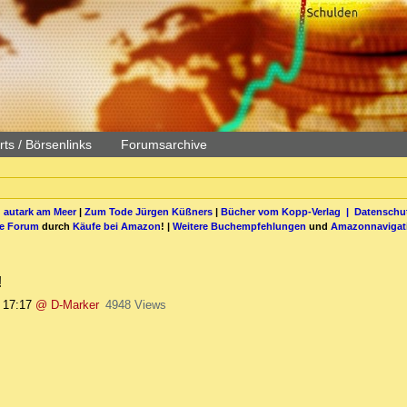
ts / Börsenlinks
Forumsarchive
 autark am Meer
|
Zum Tode Jürgen Küßners
|
Bücher vom Kopp-Verlag |
Datenschut
be Forum
durch
Käufe bei Amazon
! |
Weitere Buchempfehlungen
und
Amazonnavigat
!
 17:17
@ D-Marker
4948 Views