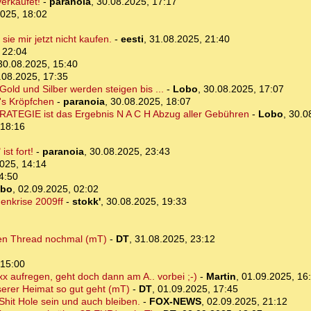
verkaufet!
-
paranoia
,
30.08.2025, 17:17
025, 18:02
sie mir jetzt nicht kaufen.
-
eesti
,
31.08.2025, 21:40
 22:04
30.08.2025, 15:40
.08.2025, 17:35
Gold und Silber werden steigen bis ...
-
Lobo
,
30.08.2025, 17:07
n's Kröpfchen
-
paranoia
,
30.08.2025, 18:07
ATEGIE ist das Ergebnis N A C H Abzug aller Gebühren
-
Lobo
,
30.0
 18:16
st fort!
-
paranoia
,
30.08.2025, 23:43
025, 14:14
4:50
bo
,
02.09.2025, 02:02
enkrise 2009ff
-
stokk'
,
30.08.2025, 19:33
kten Thread nochmal (mT)
-
DT
,
31.08.2025, 23:12
 15:00
xx aufregen, geht doch dann am A.. vorbei ;-)
-
Martin
,
01.09.2025, 16
erer Heimat so gut geht (mT)
-
DT
,
01.09.2025, 17:45
Shit Hole sein und auch bleiben.
-
FOX-NEWS
,
02.09.2025, 21:12