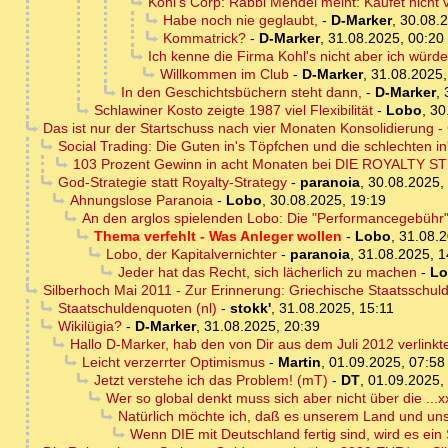
Kohl's Corp: Rabbi Mendel meint: Kaufet nicht 
Habe noch nie geglaubt,
-
D-Marker
,
30.08.2
Kommatrick?
-
D-Marker
,
31.08.2025, 00:20
Ich kenne die Firma Kohl's nicht aber ich würde 
Willkommen im Club
-
D-Marker
,
31.08.2025,
In den Geschichtsbüchern steht dann,
-
D-Marker
,
Schlawiner Kosto zeigte 1987 viel Flexibilität
-
Lobo
,
30
Das ist nur der Startschuss nach vier Monaten Konsolidierung - 
Social Trading: Die Guten in's Töpfchen und die schlechten i
103 Prozent Gewinn in acht Monaten bei DIE ROYALTY STR
God-Strategie statt Royalty-Strategy
-
paranoia
,
30.08.2025,
Ahnungslose Paranoia
-
Lobo
,
30.08.2025, 19:19
An den arglos spielenden Lobo: Die "Performancegebühr" i
Thema verfehlt - Was Anleger wollen
-
Lobo
,
31.08.2
Lobo, der Kapitalvernichter
-
paranoia
,
31.08.2025, 1
Jeder hat das Recht, sich lächerlich zu machen
-
Lo
Silberhoch Mai 2011 - Zur Erinnerung: Griechische Staatsschuld
Staatschuldenquoten (nl)
-
stokk'
,
31.08.2025, 15:11
Wikilügia?
-
D-Marker
,
31.08.2025, 20:39
Hallo D-Marker, hab den von Dir aus dem Juli 2012 verlin
Leicht verzerrter Optimismus
-
Martin
,
01.09.2025, 07:58
Jetzt verstehe ich das Problem! (mT)
-
DT
,
01.09.2025,
Wer so global denkt muss sich aber nicht über die ...x
Natürlich möchte ich, daß es unserem Land und uns
Wenn DIE mit Deutschland fertig sind, wird es ein 