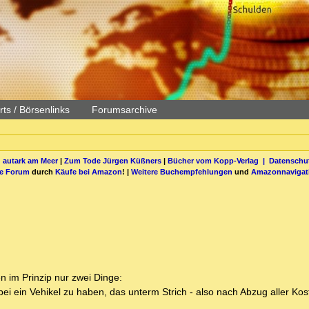
ts / Börsenlinks
Forumsarchive
 autark am Meer
|
Zum Tode Jürgen Küßners
|
Bücher vom Kopp-Verlag |
Datenschut
be Forum
durch
Käufe bei Amazon
! |
Weitere Buchempfehlungen
und
Amazonnavigat
n im Prinzip nur zwei Dinge:
abei ein Vehikel zu haben, das unterm Strich - also nach Abzug aller K