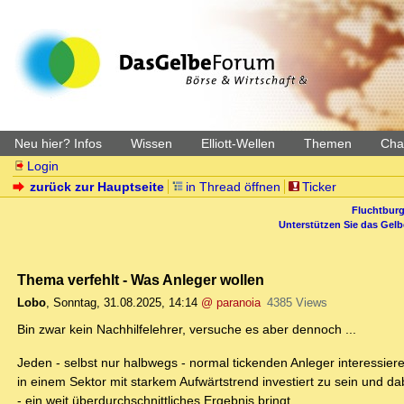
Neu hier? Infos
Wissen
Elliott-Wellen
Themen
Char
Login
zurück zur Hauptseite
in Thread öffnen
Ticker
Fluchtburg
Unterstützen Sie das Gel
Thema verfehlt - Was Anleger wollen
Lobo
,
Sonntag, 31.08.2025, 14:14
@ paranoia
4385 Views
Bin zwar kein Nachhilfelehrer, versuche es aber dennoch ...
Jeden - selbst nur halbwegs - normal tickenden Anleger interessiere
in einem Sektor mit starkem Aufwärtstrend investiert zu sein und d
- ein weit überdurchschnittliches Ergebnis bringt.