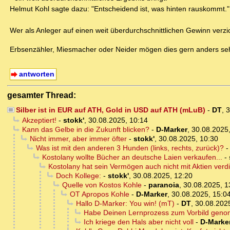
Helmut Kohl sagte dazu: "Entscheidend ist, was hinten rauskommt."
Wer als Anleger auf einen weit überdurchschnittlichen Gewinn verzich
Erbsenzähler, Miesmacher oder Neider mögen dies gern anders se
antworten
gesamter Thread:
Silber ist in EUR auf ATH, Gold in USD auf ATH (mLuB)
-
DT
,
3
Akzeptiert!
-
stokk'
,
30.08.2025, 10:14
Kann das Gelbe in die Zukunft blicken?
-
D-Marker
,
30.08.2025,
Nicht immer, aber immer öfter
-
stokk'
,
30.08.2025, 10:30
Was ist mit den anderen 3 Hunden (links, rechts, zurück)?
Kostolany wollte Bücher an deutsche Laien verkaufen...
-
Kostolany hat sein Vermögen auch nicht mit Aktien verdi
Doch Kollege:
-
stokk'
,
30.08.2025, 12:20
Quelle von Kostos Kohle
-
paranoia
,
30.08.2025, 1
OT Apropos Kohle
-
D-Marker
,
30.08.2025, 15:0
Hallo D-Marker: You win! (mT)
-
DT
,
30.08.202
Habe Deinen Lernprozess zum Vorbild gen
Ich kriege den Hals aber nicht voll
-
D-Marke