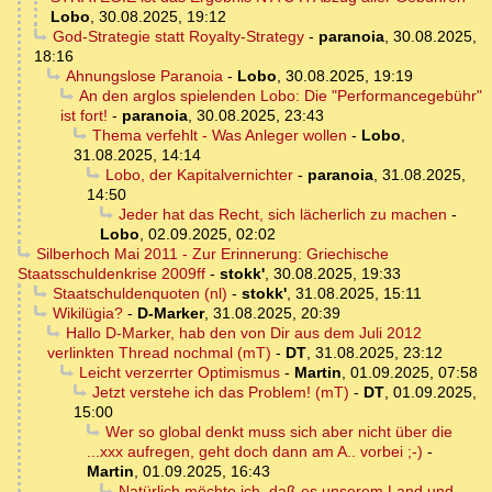
Lobo
,
30.08.2025, 19:12
God-Strategie statt Royalty-Strategy
-
paranoia
,
30.08.2025,
18:16
Ahnungslose Paranoia
-
Lobo
,
30.08.2025, 19:19
An den arglos spielenden Lobo: Die "Performancegebühr"
ist fort!
-
paranoia
,
30.08.2025, 23:43
Thema verfehlt - Was Anleger wollen
-
Lobo
,
31.08.2025, 14:14
Lobo, der Kapitalvernichter
-
paranoia
,
31.08.2025,
14:50
Jeder hat das Recht, sich lächerlich zu machen
-
Lobo
,
02.09.2025, 02:02
Silberhoch Mai 2011 - Zur Erinnerung: Griechische
Staatsschuldenkrise 2009ff
-
stokk'
,
30.08.2025, 19:33
Staatschuldenquoten (nl)
-
stokk'
,
31.08.2025, 15:11
Wikilügia?
-
D-Marker
,
31.08.2025, 20:39
Hallo D-Marker, hab den von Dir aus dem Juli 2012
verlinkten Thread nochmal (mT)
-
DT
,
31.08.2025, 23:12
Leicht verzerrter Optimismus
-
Martin
,
01.09.2025, 07:58
Jetzt verstehe ich das Problem! (mT)
-
DT
,
01.09.2025,
15:00
Wer so global denkt muss sich aber nicht über die
...xxx aufregen, geht doch dann am A.. vorbei ;-)
-
Martin
,
01.09.2025, 16:43
Natürlich möchte ich, daß es unserem Land und