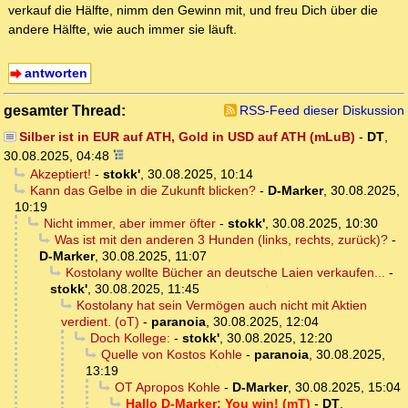
verkauf die Hälfte, nimm den Gewinn mit, und freu Dich über die
andere Hälfte, wie auch immer sie läuft.
antworten
gesamter Thread:
RSS-Feed dieser Diskussion
Silber ist in EUR auf ATH, Gold in USD auf ATH (mLuB)
-
DT
,
30.08.2025, 04:48
Akzeptiert!
-
stokk'
,
30.08.2025, 10:14
Kann das Gelbe in die Zukunft blicken?
-
D-Marker
,
30.08.2025,
10:19
Nicht immer, aber immer öfter
-
stokk'
,
30.08.2025, 10:30
Was ist mit den anderen 3 Hunden (links, rechts, zurück)?
-
D-Marker
,
30.08.2025, 11:07
Kostolany wollte Bücher an deutsche Laien verkaufen...
-
stokk'
,
30.08.2025, 11:45
Kostolany hat sein Vermögen auch nicht mit Aktien
verdient. (oT)
-
paranoia
,
30.08.2025, 12:04
Doch Kollege:
-
stokk'
,
30.08.2025, 12:20
Quelle von Kostos Kohle
-
paranoia
,
30.08.2025,
13:19
OT Apropos Kohle
-
D-Marker
,
30.08.2025, 15:04
Hallo D-Marker: You win! (mT)
-
DT
,