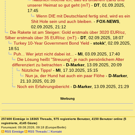
unserer Heimat so gut geht (mT)
-
DT
,
01.09.2025,
17:45
Wenn DIE mit Deutschland fertig sind, wird es ein
Shit Hole sein und auch bleiben.
-
FOX-NEWS
,
02.09.2025, 21:12
Die Rakete ist am Steigen: Gold erstmals über 3020 EUR/oz,
Silber erstmals über 35 EUR/oz. (mT)
-
DT
,
02.09.2025, 18:07
Turkey 10-Year Government Bond Yield
-
stokk'
,
02.09.2025,
18:51
Puh... Wer jetzt nicht dabei ist...
-
MI
,
03.09.2025, 17:40
Die Lösung heißt "Streuung", je nach persönlichem Alter
differenziert zu betrachten
-
D-Marker
,
13.09.2025, 20:09
Nützliche Tipps!
-
MI
,
17.10.2025, 15:15
Nun ja, der Hund hat auch ein paar Flöhe
-
D-Marker
,
21.10.2025, 01:20
Noch ein Erfahrungsbericht
-
D-Marker
,
13.09.2025, 21:29
Werbung
257400 Einträge in 18365 Threads, 975 registrierte Benutzer, 4150 Benutzer online (5
registrierte, 4145 Gäste)
Forumszeit: 09.08.2026, 09:18 (Europe/Berlin)
RSS Einträge
RSS Threads
Kontakt