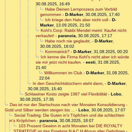
30.08.2025, 16:49
Habe Deinen Lernprozess zum Vorbild
genommen
-
D-Marker
,
30.08.2025, 17:40
Ich kriege den Hals aber nicht voll
-
D-
Marker
,
13.09.2025, 21:50
Kohl's Corp: Rabbi Mendel meint: Kaufet nicht
verkaufet!
-
paranoia
,
30.08.2025, 17:17
Habe noch nie geglaubt,
-
D-Marker
,
30.08.2025, 18:02
Kommatrick?
-
D-Marker
,
31.08.2025, 00:20
Ich kenne die Firma Kohl's nicht aber ich würde
sie mir jetzt nicht kaufen.
-
eesti
,
31.08.2025,
21:40
Willkommen im Club
-
D-Marker
,
31.08.2025,
22:04
In den Geschichtsbüchern steht dann,
-
D-Marker
,
30.08.2025, 15:40
Schlawiner Kosto zeigte 1987 viel Flexibilität
-
Lobo
,
30.08.2025, 17:35
Das ist nur der Startschuss nach vier Monaten Konsolidierung -
Gold und Silber werden steigen bis ...
-
Lobo
,
30.08.2025, 17:07
Social Trading: Die Guten in's Töpfchen und die schlechten
in's Kröpfchen
-
paranoia
,
30.08.2025, 18:07
103 Prozent Gewinn in acht Monaten bei DIE ROYALTY
STRATEGIE ist das Ergebnis N A C H Abzug aller Gebühren
-