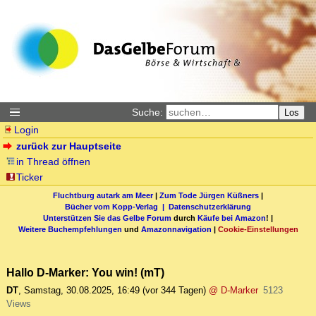
Suche:
Los
Login
zurück zur Hauptseite
in Thread öffnen
Ticker
Fluchtburg autark am Meer
|
Zum Tode Jürgen Küßners
|
Bücher vom Kopp-Verlag |
Datenschutzerklärung
Unterstützen Sie das Gelbe Forum
durch
Käufe bei Amazon
! |
Weitere Buchempfehlungen
und
Amazonnavigation
|
Cookie-Einstellungen
Hallo D-Marker: You win! (mT)
DT
,
Samstag, 30.08.2025, 16:49
(vor 344 Tagen)
@ D-Marker
5123
Views