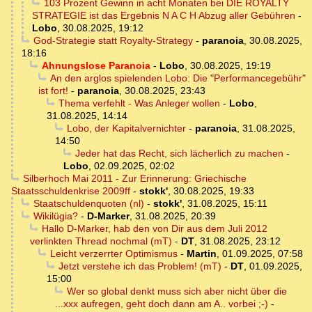
103 Prozent Gewinn in acht Monaten bei DIE ROYALTY
STRATEGIE ist das Ergebnis N A C H Abzug aller Gebühren
-
Lobo
,
30.08.2025, 19:12
God-Strategie statt Royalty-Strategy
-
paranoia
,
30.08.2025,
18:16
Ahnungslose Paranoia
-
Lobo
,
30.08.2025, 19:19
An den arglos spielenden Lobo: Die "Performancegebühr"
ist fort!
-
paranoia
,
30.08.2025, 23:43
Thema verfehlt - Was Anleger wollen
-
Lobo
,
31.08.2025, 14:14
Lobo, der Kapitalvernichter
-
paranoia
,
31.08.2025,
14:50
Jeder hat das Recht, sich lächerlich zu machen
-
Lobo
,
02.09.2025, 02:02
Silberhoch Mai 2011 - Zur Erinnerung: Griechische
Staatsschuldenkrise 2009ff
-
stokk'
,
30.08.2025, 19:33
Staatschuldenquoten (nl)
-
stokk'
,
31.08.2025, 15:11
Wikilügia?
-
D-Marker
,
31.08.2025, 20:39
Hallo D-Marker, hab den von Dir aus dem Juli 2012
verlinkten Thread nochmal (mT)
-
DT
,
31.08.2025, 23:12
Leicht verzerrter Optimismus
-
Martin
,
01.09.2025, 07:58
Jetzt verstehe ich das Problem! (mT)
-
DT
,
01.09.2025,
15:00
Wer so global denkt muss sich aber nicht über die
...xxx aufregen, geht doch dann am A.. vorbei ;-)
-