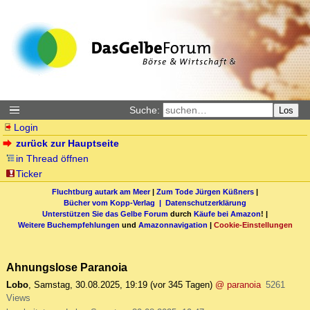
Suche:
Los
Login
zurück zur Hauptseite
in Thread öffnen
Ticker
Fluchtburg autark am Meer
|
Zum Tode Jürgen Küßners
|
Bücher vom Kopp-Verlag |
Datenschutzerklärung
Unterstützen Sie das Gelbe Forum
durch
Käufe bei Amazon
! |
Weitere Buchempfehlungen
und
Amazonnavigation
|
Cookie-Einstellungen
Ahnungslose Paranoia
Lobo
,
Samstag, 30.08.2025, 19:19
(vor 345 Tagen)
@ paranoia
5261
Views