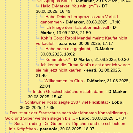
OT Apropos Kohle
-
D-Marker
,
30.08.2025, 15:04
Hallo D-Marker: You win! (mT)
-
DT
,
30.08.2025, 16:49
Habe Deinen Lernprozess zum Vorbild
genommen
-
D-Marker
,
30.08.2025, 17:40
Ich kriege den Hals aber nicht voll
-
D-
Marker
,
13.09.2025, 21:50
Kohl's Corp: Rabbi Mendel meint: Kaufet nicht
verkaufet!
-
paranoia
,
30.08.2025, 17:17
Habe noch nie geglaubt,
-
D-Marker
,
30.08.2025, 18:02
Kommatrick?
-
D-Marker
,
31.08.2025, 00:20
Ich kenne die Firma Kohl's nicht aber ich würde
sie mir jetzt nicht kaufen.
-
eesti
,
31.08.2025,
21:40
Willkommen im Club
-
D-Marker
,
31.08.2025,
22:04
In den Geschichtsbüchern steht dann,
-
D-Marker
,
30.08.2025, 15:40
Schlawiner Kosto zeigte 1987 viel Flexibilität
-
Lobo
,
30.08.2025, 17:35
Das ist nur der Startschuss nach vier Monaten Konsolidierung -
Gold und Silber werden steigen bis ...
-
Lobo
,
30.08.2025, 17:07
Social Trading: Die Guten in's Töpfchen und die schlechten
in's Kröpfchen
-
paranoia
,
30.08.2025, 18:07