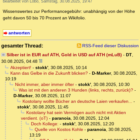
bearbeitet von Lobo, Samstag, 30.08.2025, 19:47
Wissenswertes zur Performancegebühr: unabhängig von der Höhe
geht davon 50 bis 70 Prozent an Wikifolio.
antworten
gesamter Thread:
RSS-Feed dieser Diskussion
Silber ist in EUR auf ATH, Gold in USD auf ATH (mLuB)
-
DT
,
30.08.2025, 04:48
Akzeptiert!
-
stokk'
,
30.08.2025, 10:14
Kann das Gelbe in die Zukunft blicken?
-
D-Marker
,
30.08.2025,
10:19
Nicht immer, aber immer öfter
-
stokk'
,
30.08.2025, 10:30
Was ist mit den anderen 3 Hunden (links, rechts, zurück)?
-
D-Marker
,
30.08.2025, 11:07
Kostolany wollte Bücher an deutsche Laien verkaufen...
-
stokk'
,
30.08.2025, 11:45
Kostolany hat sein Vermögen auch nicht mit Aktien
verdient. (oT)
-
paranoia
,
30.08.2025, 12:04
Doch Kollege:
-
stokk'
,
30.08.2025, 12:20
Quelle von Kostos Kohle
-
paranoia
,
30.08.2025,
13:19