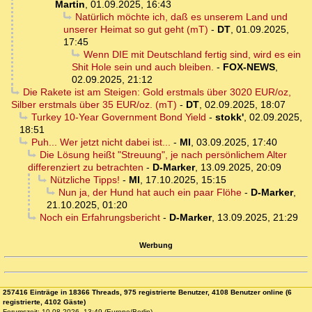
Martin
,
01.09.2025, 16:43
Natürlich möchte ich, daß es unserem Land und
unserer Heimat so gut geht (mT)
-
DT
,
01.09.2025,
17:45
Wenn DIE mit Deutschland fertig sind, wird es ein
Shit Hole sein und auch bleiben.
-
FOX-NEWS
,
02.09.2025, 21:12
Die Rakete ist am Steigen: Gold erstmals über 3020 EUR/oz,
Silber erstmals über 35 EUR/oz. (mT)
-
DT
,
02.09.2025, 18:07
Turkey 10-Year Government Bond Yield
-
stokk'
,
02.09.2025,
18:51
Puh... Wer jetzt nicht dabei ist...
-
MI
,
03.09.2025, 17:40
Die Lösung heißt "Streuung", je nach persönlichem Alter
differenziert zu betrachten
-
D-Marker
,
13.09.2025, 20:09
Nützliche Tipps!
-
MI
,
17.10.2025, 15:15
Nun ja, der Hund hat auch ein paar Flöhe
-
D-Marker
,
21.10.2025, 01:20
Noch ein Erfahrungsbericht
-
D-Marker
,
13.09.2025, 21:29
Werbung
257416 Einträge in 18366 Threads, 975 registrierte Benutzer, 4108 Benutzer online (6
registrierte, 4102 Gäste)
Forumszeit: 10.08.2026, 13:49 (Europe/Berlin)