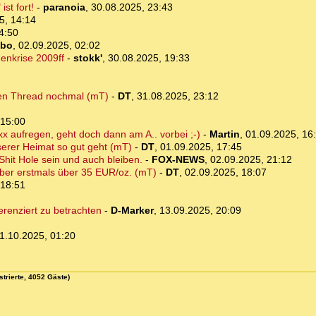
st fort!
-
paranoia
,
30.08.2025, 23:43
5, 14:14
4:50
bo
,
02.09.2025, 02:02
enkrise 2009ff
-
stokk'
,
30.08.2025, 19:33
kten Thread nochmal (mT)
-
DT
,
31.08.2025, 23:12
 15:00
xx aufregen, geht doch dann am A.. vorbei ;-)
-
Martin
,
01.09.2025, 16
erer Heimat so gut geht (mT)
-
DT
,
01.09.2025, 17:45
Shit Hole sein und auch bleiben.
-
FOX-NEWS
,
02.09.2025, 21:12
lber erstmals über 35 EUR/oz. (mT)
-
DT
,
02.09.2025, 18:07
 18:51
erenziert zu betrachten
-
D-Marker
,
13.09.2025, 20:09
1.10.2025, 01:20
strierte, 4052 Gäste)