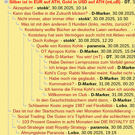
Silber ist in EUR auf ATH, Gold in USD auf ATH (mLuB)
-
DT
,
3
Akzeptiert!
-
stokk'
,
30.08.2025, 10:14
Kann das Gelbe in die Zukunft blicken?
-
D-Marker
,
30.08.2025,
Nicht immer, aber immer öfter
-
stokk'
,
30.08.2025, 10:30
Was ist mit den anderen 3 Hunden (links, rechts, zurück)?
Kostolany wollte Bücher an deutsche Laien verkaufen...
-
Kostolany hat sein Vermögen auch nicht mit Aktien verdi
Doch Kollege:
-
stokk'
,
30.08.2025, 12:20
Quelle von Kostos Kohle
-
paranoia
,
30.08.2025, 1
OT Apropos Kohle
-
D-Marker
,
30.08.2025, 15:0
Hallo D-Marker: You win! (mT)
-
DT
,
30.08.202
Habe Deinen Lernprozess zum Vorbild gen
Ich kriege den Hals aber nicht voll
-
D-Marke
Kohl's Corp: Rabbi Mendel meint: Kaufet nicht 
Habe noch nie geglaubt,
-
D-Marker
,
30.08.2
Kommatrick?
-
D-Marker
,
31.08.2025, 00:20
Ich kenne die Firma Kohl's nicht aber ich würde 
Willkommen im Club
-
D-Marker
,
31.08.2025,
In den Geschichtsbüchern steht dann,
-
D-Marker
,
Schlawiner Kosto zeigte 1987 viel Flexibilität
-
Lobo
,
30
Das ist nur der Startschuss nach vier Monaten Konsolidierung - 
Social Trading: Die Guten in's Töpfchen und die schlechten i
103 Prozent Gewinn in acht Monaten bei DIE ROYALTY STR
God-Strategie statt Royalty-Strategy
-
paranoia
,
30.08.2025,
Ahnungslose Paranoia
-
Lobo
,
30.08.2025, 19:19