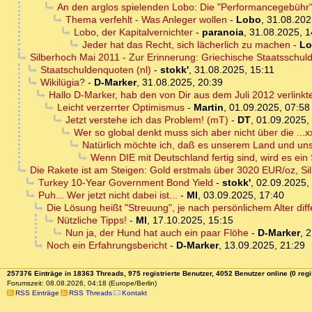
An den arglos spielenden Lobo: Die "Performancegebühr" i
Thema verfehlt - Was Anleger wollen
-
Lobo
,
31.08.202
Lobo, der Kapitalvernichter
-
paranoia
,
31.08.2025, 1
Jeder hat das Recht, sich lächerlich zu machen
-
Lo
Silberhoch Mai 2011 - Zur Erinnerung: Griechische Staatsschuld
Staatschuldenquoten (nl)
-
stokk'
,
31.08.2025, 15:11
Wikilügia?
-
D-Marker
,
31.08.2025, 20:39
Hallo D-Marker, hab den von Dir aus dem Juli 2012 verlin
Leicht verzerrter Optimismus
-
Martin
,
01.09.2025, 07:58
Jetzt verstehe ich das Problem! (mT)
-
DT
,
01.09.2025,
Wer so global denkt muss sich aber nicht über die ...x
Natürlich möchte ich, daß es unserem Land und uns
Wenn DIE mit Deutschland fertig sind, wird es ein 
Die Rakete ist am Steigen: Gold erstmals über 3020 EUR/oz, Si
Turkey 10-Year Government Bond Yield
-
stokk'
,
02.09.2025,
Puh... Wer jetzt nicht dabei ist...
-
MI
,
03.09.2025, 17:40
Die Lösung heißt "Streuung", je nach persönlichem Alter diff
Nützliche Tipps!
-
MI
,
17.10.2025, 15:15
Nun ja, der Hund hat auch ein paar Flöhe
-
D-Marker
,
2
Noch ein Erfahrungsbericht
-
D-Marker
,
13.09.2025, 21:29
257376 Einträge in 18363 Threads, 975 registrierte Benutzer, 4052 Benutzer online (0 regi
Forumszeit: 08.08.2026, 04:18 (Europe/Berlin)
RSS Einträge
RSS Threads
Kontakt