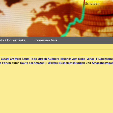
ts / Börsenlinks
Forumsarchive
 autark am Meer
|
Zum Tode Jürgen Küßners
|
Bücher vom Kopp-Verlag |
Datenschut
be Forum
durch
Käufe bei Amazon
! |
Weitere Buchempfehlungen
und
Amazonnavigat