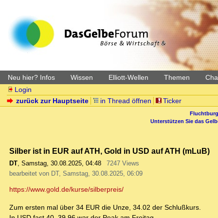
Neu hier? Infos
Wissen
Elliott-Wellen
Themen
Char
Login
zurück zur Hauptseite
in Thread öffnen
Ticker
Fluchtburg
Unterstützen Sie das Gel
Silber ist in EUR auf ATH, Gold in USD auf ATH (mLuB)
DT
,
Samstag, 30.08.2025, 04:48
7247 Views
bearbeitet von DT, Samstag, 30.08.2025, 06:09
https://www.gold.de/kurse/silberpreis/
Zum ersten mal über 34 EUR die Unze, 34.02 der Schlußkurs.
In USD fast 40, 39.96 war der Peak am Freitag.