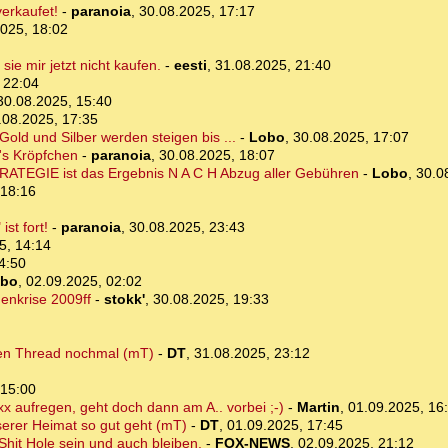
verkaufet!
-
paranoia
,
30.08.2025, 17:17
025, 18:02
sie mir jetzt nicht kaufen.
-
eesti
,
31.08.2025, 21:40
 22:04
30.08.2025, 15:40
.08.2025, 17:35
Gold und Silber werden steigen bis ...
-
Lobo
,
30.08.2025, 17:07
n's Kröpfchen
-
paranoia
,
30.08.2025, 18:07
ATEGIE ist das Ergebnis N A C H Abzug aller Gebühren
-
Lobo
,
30.0
 18:16
st fort!
-
paranoia
,
30.08.2025, 23:43
5, 14:14
4:50
bo
,
02.09.2025, 02:02
enkrise 2009ff
-
stokk'
,
30.08.2025, 19:33
kten Thread nochmal (mT)
-
DT
,
31.08.2025, 23:12
 15:00
xx aufregen, geht doch dann am A.. vorbei ;-)
-
Martin
,
01.09.2025, 16
erer Heimat so gut geht (mT)
-
DT
,
01.09.2025, 17:45
Shit Hole sein und auch bleiben.
-
FOX-NEWS
,
02.09.2025, 21:12