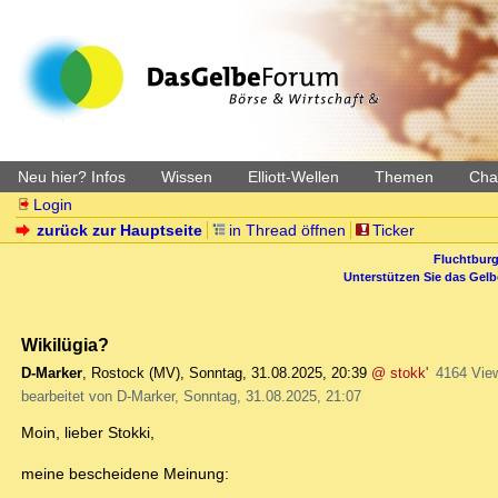
Neu hier? Infos
Wissen
Elliott-Wellen
Themen
Char
Login
zurück zur Hauptseite
in Thread öffnen
Ticker
Fluchtburg
Unterstützen Sie das Gel
Wikilügia?
D-Marker
,
Rostock (MV)
,
Sonntag, 31.08.2025, 20:39
@ stokk'
4164 Vie
bearbeitet von D-Marker, Sonntag, 31.08.2025, 21:07
Moin, lieber Stokki,
meine bescheidene Meinung: