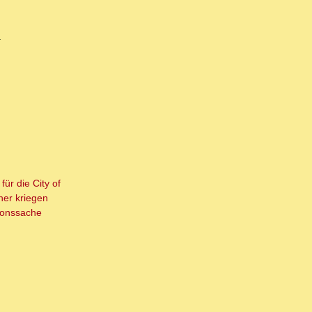
.
ür die City of
ner kriegen
tionssache