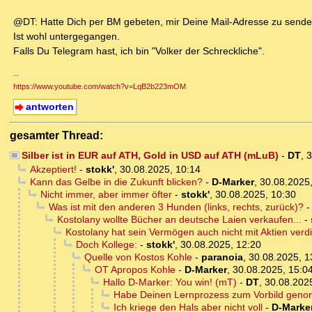
@DT: Hatte Dich per BM gebeten, mir Deine Mail-Adresse zu sende
Ist wohl untergegangen.
Falls Du Telegram hast, ich bin "Volker der Schreckliche".
--
https://www.youtube.com/watch?v=LqB2b223mOM
antworten
gesamter Thread:
Silber ist in EUR auf ATH, Gold in USD auf ATH (mLuB)
-
DT
,
3
Akzeptiert!
-
stokk'
,
30.08.2025, 10:14
Kann das Gelbe in die Zukunft blicken?
-
D-Marker
,
30.08.2025,
Nicht immer, aber immer öfter
-
stokk'
,
30.08.2025, 10:30
Was ist mit den anderen 3 Hunden (links, rechts, zurück)?
Kostolany wollte Bücher an deutsche Laien verkaufen...
-
Kostolany hat sein Vermögen auch nicht mit Aktien verdi
Doch Kollege:
-
stokk'
,
30.08.2025, 12:20
Quelle von Kostos Kohle
-
paranoia
,
30.08.2025, 1
OT Apropos Kohle
-
D-Marker
,
30.08.2025, 15:0
Hallo D-Marker: You win! (mT)
-
DT
,
30.08.202
Habe Deinen Lernprozess zum Vorbild gen
Ich kriege den Hals aber nicht voll
-
D-Marke