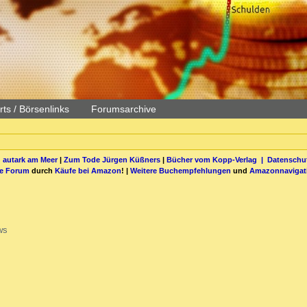
ts / Börsenlinks
Forumsarchive
 autark am Meer
|
Zum Tode Jürgen Küßners
|
Bücher vom Kopp-Verlag |
Datenschut
be Forum
durch
Käufe bei Amazon
! |
Weitere Buchempfehlungen
und
Amazonnavigat
ws