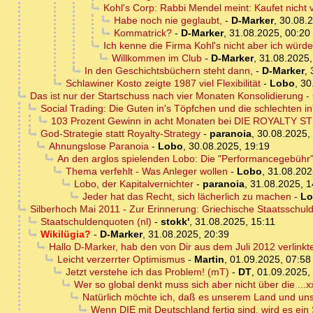
Kohl's Corp: Rabbi Mendel meint: Kaufet nicht 
Habe noch nie geglaubt,
-
D-Marker
,
30.08.2
Kommatrick?
-
D-Marker
,
31.08.2025, 00:20
Ich kenne die Firma Kohl's nicht aber ich würde 
Willkommen im Club
-
D-Marker
,
31.08.2025,
In den Geschichtsbüchern steht dann,
-
D-Marker
,
Schlawiner Kosto zeigte 1987 viel Flexibilität
-
Lobo
,
30
Das ist nur der Startschuss nach vier Monaten Konsolidierung - 
Social Trading: Die Guten in's Töpfchen und die schlechten i
103 Prozent Gewinn in acht Monaten bei DIE ROYALTY STR
God-Strategie statt Royalty-Strategy
-
paranoia
,
30.08.2025,
Ahnungslose Paranoia
-
Lobo
,
30.08.2025, 19:19
An den arglos spielenden Lobo: Die "Performancegebühr" i
Thema verfehlt - Was Anleger wollen
-
Lobo
,
31.08.202
Lobo, der Kapitalvernichter
-
paranoia
,
31.08.2025, 1
Jeder hat das Recht, sich lächerlich zu machen
-
Lo
Silberhoch Mai 2011 - Zur Erinnerung: Griechische Staatsschuld
Staatschuldenquoten (nl)
-
stokk'
,
31.08.2025, 15:11
Wikilügia?
-
D-Marker
,
31.08.2025, 20:39
Hallo D-Marker, hab den von Dir aus dem Juli 2012 verlin
Leicht verzerrter Optimismus
-
Martin
,
01.09.2025, 07:58
Jetzt verstehe ich das Problem! (mT)
-
DT
,
01.09.2025,
Wer so global denkt muss sich aber nicht über die ...x
Natürlich möchte ich, daß es unserem Land und uns
Wenn DIE mit Deutschland fertig sind, wird es ein 