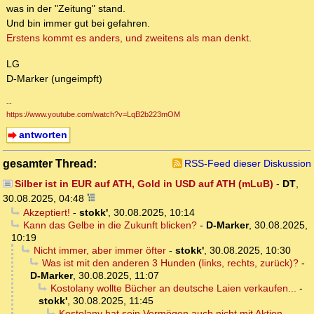
was in der "Zeitung" stand.
Und bin immer gut bei gefahren.
Erstens kommt es anders, und zweitens als man denkt
.
LG
D-Marker (ungeimpft)
--
https://www.youtube.com/watch?v=LqB2b223mOM
antworten
gesamter Thread:
RSS-Feed dieser Diskussion
Silber ist in EUR auf ATH, Gold in USD auf ATH (mLuB)
-
DT
,
30.08.2025, 04:48
Akzeptiert!
-
stokk'
,
30.08.2025, 10:14
Kann das Gelbe in die Zukunft blicken?
-
D-Marker
,
30.08.2025,
10:19
Nicht immer, aber immer öfter
-
stokk'
,
30.08.2025, 10:30
Was ist mit den anderen 3 Hunden (links, rechts, zurück)?
-
D-Marker
,
30.08.2025, 11:07
Kostolany wollte Bücher an deutsche Laien verkaufen...
-
stokk'
,
30.08.2025, 11:45
Kostolany hat sein Vermögen auch nicht mit Aktien