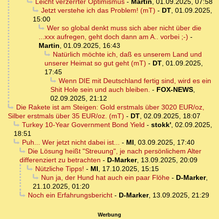
Leicht verzerrter Optimismus
-
Martin
,
01.09.2025, 07:58
Jetzt verstehe ich das Problem! (mT)
-
DT
,
01.09.2025,
15:00
Wer so global denkt muss sich aber nicht über die
...xxx aufregen, geht doch dann am A.. vorbei ;-)
-
Martin
,
01.09.2025, 16:43
Natürlich möchte ich, daß es unserem Land und
unserer Heimat so gut geht (mT)
-
DT
,
01.09.2025,
17:45
Wenn DIE mit Deutschland fertig sind, wird es ein
Shit Hole sein und auch bleiben.
-
FOX-NEWS
,
02.09.2025, 21:12
Die Rakete ist am Steigen: Gold erstmals über 3020 EUR/oz,
Silber erstmals über 35 EUR/oz. (mT)
-
DT
,
02.09.2025, 18:07
Turkey 10-Year Government Bond Yield
-
stokk'
,
02.09.2025,
18:51
Puh... Wer jetzt nicht dabei ist...
-
MI
,
03.09.2025, 17:40
Die Lösung heißt "Streuung", je nach persönlichem Alter
differenziert zu betrachten
-
D-Marker
,
13.09.2025, 20:09
Nützliche Tipps!
-
MI
,
17.10.2025, 15:15
Nun ja, der Hund hat auch ein paar Flöhe
-
D-Marker
,
21.10.2025, 01:20
Noch ein Erfahrungsbericht
-
D-Marker
,
13.09.2025, 21:29
Werbung