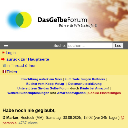
Suche:
Los
Login
zurück zur Hauptseite
in Thread öffnen
Ticker
Fluchtburg autark am Meer
|
Zum Tode Jürgen Küßners
|
Bücher vom Kopp-Verlag |
Datenschutzerklärung
Unterstützen Sie das Gelbe Forum
durch
Käufe bei Amazon
! |
Weitere Buchempfehlungen
und
Amazonnavigation
|
Cookie-Einstellungen
Habe noch nie geglaubt,
D-Marker
,
Rostock (MV)
,
Samstag, 30.08.2025, 18:02
(vor 345 Tagen)
@
paranoia
4787 Views