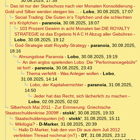
30.08.2025, 17:35
Das ist nur der Startschuss nach vier Monaten Konsolidierung -
Gold und Silber werden steigen bis ...
-
Lobo
,
30.08.2025, 17:07
Social Trading: Die Guten in's Töpfchen und die schlechten
in's Kröpfchen
-
paranoia
,
30.08.2025, 18:07
103 Prozent Gewinn in acht Monaten bei DIE ROYALTY
STRATEGIE ist das Ergebnis N A C H Abzug aller Gebühren
-
Lobo
,
30.08.2025, 19:12
God-Strategie statt Royalty-Strategy
-
paranoia
,
30.08.2025,
18:16
Ahnungslose Paranoia
-
Lobo
,
30.08.2025, 19:19
An den arglos spielenden Lobo: Die "Performancegebühr"
ist fort!
-
paranoia
,
30.08.2025, 23:43
Thema verfehlt - Was Anleger wollen
-
Lobo
,
31.08.2025, 14:14
Lobo, der Kapitalvernichter
-
paranoia
,
31.08.2025,
14:50
Jeder hat das Recht, sich lächerlich zu machen
-
Lobo
,
02.09.2025, 02:02
Silberhoch Mai 2011 - Zur Erinnerung: Griechische
Staatsschuldenkrise 2009ff
-
stokk'
,
30.08.2025, 19:33
Staatschuldenquoten (nl)
-
stokk'
,
31.08.2025, 15:11
Wikilügia?
-
D-Marker
,
31.08.2025, 20:39
Hallo D-Marker, hab den von Dir aus dem Juli 2012
verlinkten Thread nochmal (mT)
-
DT
,
31.08.2025, 23:12