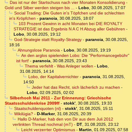
Das ist nur der Startschuss nach vier Monaten Konsolidierung -
Gold und Silber werden steigen bis ...
-
Lobo
,
30.08.2025, 17:07
Social Trading: Die Guten in's Töpfchen und die schlechten
in's Kröpfchen
-
paranoia
,
30.08.2025, 18:07
103 Prozent Gewinn in acht Monaten bei DIE ROYALTY
STRATEGIE ist das Ergebnis N A C H Abzug aller Gebühren
-
Lobo
,
30.08.2025, 19:12
God-Strategie statt Royalty-Strategy
-
paranoia
,
30.08.2025,
18:16
Ahnungslose Paranoia
-
Lobo
,
30.08.2025, 19:19
An den arglos spielenden Lobo: Die "Performancegebühr"
ist fort!
-
paranoia
,
30.08.2025, 23:43
Thema verfehlt - Was Anleger wollen
-
Lobo
,
31.08.2025, 14:14
Lobo, der Kapitalvernichter
-
paranoia
,
31.08.2025,
14:50
Jeder hat das Recht, sich lächerlich zu machen
-
Lobo
,
02.09.2025, 02:02
Silberhoch Mai 2011 - Zur Erinnerung: Griechische
Staatsschuldenkrise 2009ff
-
stokk'
,
30.08.2025, 19:33
Staatschuldenquoten (nl)
-
stokk'
,
31.08.2025, 15:11
Wikilügia?
-
D-Marker
,
31.08.2025, 20:39
Hallo D-Marker, hab den von Dir aus dem Juli 2012
verlinkten Thread nochmal (mT)
-
DT
,
31.08.2025, 23:12
Leicht verzerrter Optimismus
-
Martin
,
01.09.2025, 07:58