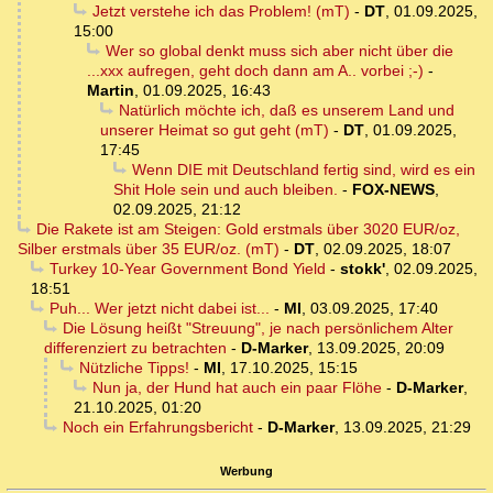
Jetzt verstehe ich das Problem! (mT)
-
DT
,
01.09.2025,
15:00
Wer so global denkt muss sich aber nicht über die
...xxx aufregen, geht doch dann am A.. vorbei ;-)
-
Martin
,
01.09.2025, 16:43
Natürlich möchte ich, daß es unserem Land und
unserer Heimat so gut geht (mT)
-
DT
,
01.09.2025,
17:45
Wenn DIE mit Deutschland fertig sind, wird es ein
Shit Hole sein und auch bleiben.
-
FOX-NEWS
,
02.09.2025, 21:12
Die Rakete ist am Steigen: Gold erstmals über 3020 EUR/oz,
Silber erstmals über 35 EUR/oz. (mT)
-
DT
,
02.09.2025, 18:07
Turkey 10-Year Government Bond Yield
-
stokk'
,
02.09.2025,
18:51
Puh... Wer jetzt nicht dabei ist...
-
MI
,
03.09.2025, 17:40
Die Lösung heißt "Streuung", je nach persönlichem Alter
differenziert zu betrachten
-
D-Marker
,
13.09.2025, 20:09
Nützliche Tipps!
-
MI
,
17.10.2025, 15:15
Nun ja, der Hund hat auch ein paar Flöhe
-
D-Marker
,
21.10.2025, 01:20
Noch ein Erfahrungsbericht
-
D-Marker
,
13.09.2025, 21:29
Werbung