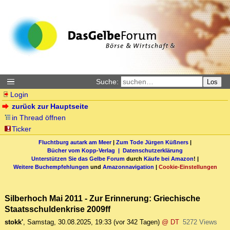
Suche:
Los
Login
zurück zur Hauptseite
in Thread öffnen
Ticker
Fluchtburg autark am Meer
|
Zum Tode Jürgen Küßners
|
Bücher vom Kopp-Verlag |
Datenschutzerklärung
Unterstützen Sie das Gelbe Forum
durch
Käufe bei Amazon
! |
Weitere Buchempfehlungen
und
Amazonnavigation
|
Cookie-Einstellungen
Silberhoch Mai 2011 - Zur Erinnerung: Griechische
Staatsschuldenkrise 2009ff
stokk'
,
Samstag, 30.08.2025, 19:33
(vor 342 Tagen)
@ DT
5272 Views