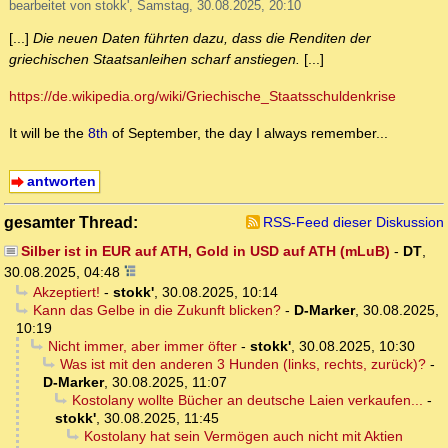
bearbeitet von stokk', Samstag, 30.08.2025, 20:10
[...]
Die neuen Daten führten dazu, dass die Renditen der
griechischen Staatsanleihen scharf anstiegen.
[...]
https://de.wikipedia.org/wiki/Griechische_Staatsschuldenkrise
It will be the
8th
of September, the day I always remember...
antworten
gesamter Thread:
RSS-Feed dieser Diskussion
Silber ist in EUR auf ATH, Gold in USD auf ATH (mLuB)
-
DT
,
30.08.2025, 04:48
Akzeptiert!
-
stokk'
,
30.08.2025, 10:14
Kann das Gelbe in die Zukunft blicken?
-
D-Marker
,
30.08.2025,
10:19
Nicht immer, aber immer öfter
-
stokk'
,
30.08.2025, 10:30
Was ist mit den anderen 3 Hunden (links, rechts, zurück)?
-
D-Marker
,
30.08.2025, 11:07
Kostolany wollte Bücher an deutsche Laien verkaufen...
-
stokk'
,
30.08.2025, 11:45
Kostolany hat sein Vermögen auch nicht mit Aktien