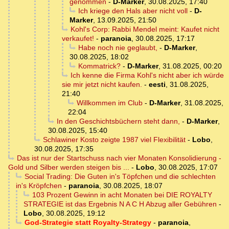
genommen
-
D-Marker
,
30.08.2025, 17:40
Ich kriege den Hals aber nicht voll
-
D-
Marker
,
13.09.2025, 21:50
Kohl's Corp: Rabbi Mendel meint: Kaufet nicht
verkaufet!
-
paranoia
,
30.08.2025, 17:17
Habe noch nie geglaubt,
-
D-Marker
,
30.08.2025, 18:02
Kommatrick?
-
D-Marker
,
31.08.2025, 00:20
Ich kenne die Firma Kohl's nicht aber ich würde
sie mir jetzt nicht kaufen.
-
eesti
,
31.08.2025,
21:40
Willkommen im Club
-
D-Marker
,
31.08.2025,
22:04
In den Geschichtsbüchern steht dann,
-
D-Marker
,
30.08.2025, 15:40
Schlawiner Kosto zeigte 1987 viel Flexibilität
-
Lobo
,
30.08.2025, 17:35
Das ist nur der Startschuss nach vier Monaten Konsolidierung -
Gold und Silber werden steigen bis ...
-
Lobo
,
30.08.2025, 17:07
Social Trading: Die Guten in's Töpfchen und die schlechten
in's Kröpfchen
-
paranoia
,
30.08.2025, 18:07
103 Prozent Gewinn in acht Monaten bei DIE ROYALTY
STRATEGIE ist das Ergebnis N A C H Abzug aller Gebühren
-
Lobo
,
30.08.2025, 19:12
God-Strategie statt Royalty-Strategy
-
paranoia
,