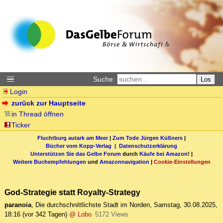
Suche:
Los
Login
zurück zur Hauptseite
in Thread öffnen
Ticker
Fluchtburg autark am Meer
|
Zum Tode Jürgen Küßners
|
Bücher vom Kopp-Verlag |
Datenschutzerklärung
Unterstützen Sie das Gelbe Forum
durch
Käufe bei Amazon
! |
Weitere Buchempfehlungen
und
Amazonnavigation
|
Cookie-Einstellungen
God-Strategie statt Royalty-Strategy
paranoia
,
Die durchschnittlichste Stadt im Norden
,
Samstag, 30.08.2025,
18:16
(vor 342 Tagen)
@ Lobo
5172 Views