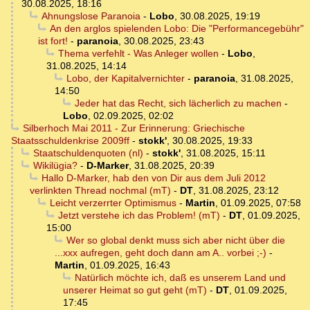
30.08.2025, 18:16
Ahnungslose Paranoia
-
Lobo
,
30.08.2025, 19:19
An den arglos spielenden Lobo: Die "Performancegebühr"
ist fort!
-
paranoia
,
30.08.2025, 23:43
Thema verfehlt - Was Anleger wollen
-
Lobo
,
31.08.2025, 14:14
Lobo, der Kapitalvernichter
-
paranoia
,
31.08.2025,
14:50
Jeder hat das Recht, sich lächerlich zu machen
-
Lobo
,
02.09.2025, 02:02
Silberhoch Mai 2011 - Zur Erinnerung: Griechische
Staatsschuldenkrise 2009ff
-
stokk'
,
30.08.2025, 19:33
Staatschuldenquoten (nl)
-
stokk'
,
31.08.2025, 15:11
Wikilügia?
-
D-Marker
,
31.08.2025, 20:39
Hallo D-Marker, hab den von Dir aus dem Juli 2012
verlinkten Thread nochmal (mT)
-
DT
,
31.08.2025, 23:12
Leicht verzerrter Optimismus
-
Martin
,
01.09.2025, 07:58
Jetzt verstehe ich das Problem! (mT)
-
DT
,
01.09.2025,
15:00
Wer so global denkt muss sich aber nicht über die
...xxx aufregen, geht doch dann am A.. vorbei ;-)
-
Martin
,
01.09.2025, 16:43
Natürlich möchte ich, daß es unserem Land und
unserer Heimat so gut geht (mT)
-
DT
,
01.09.2025,
17:45