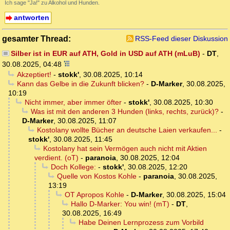
Ich sage "Ja!" zu Alkohol und Hunden.
antworten
gesamter Thread:
RSS-Feed dieser Diskussion
Silber ist in EUR auf ATH, Gold in USD auf ATH (mLuB)
-
DT
,
30.08.2025, 04:48
Akzeptiert!
-
stokk'
,
30.08.2025, 10:14
Kann das Gelbe in die Zukunft blicken?
-
D-Marker
,
30.08.2025,
10:19
Nicht immer, aber immer öfter
-
stokk'
,
30.08.2025, 10:30
Was ist mit den anderen 3 Hunden (links, rechts, zurück)?
-
D-Marker
,
30.08.2025, 11:07
Kostolany wollte Bücher an deutsche Laien verkaufen...
-
stokk'
,
30.08.2025, 11:45
Kostolany hat sein Vermögen auch nicht mit Aktien
verdient. (oT)
-
paranoia
,
30.08.2025, 12:04
Doch Kollege:
-
stokk'
,
30.08.2025, 12:20
Quelle von Kostos Kohle
-
paranoia
,
30.08.2025,
13:19
OT Apropos Kohle
-
D-Marker
,
30.08.2025, 15:04
Hallo D-Marker: You win! (mT)
-
DT
,
30.08.2025, 16:49
Habe Deinen Lernprozess zum Vorbild