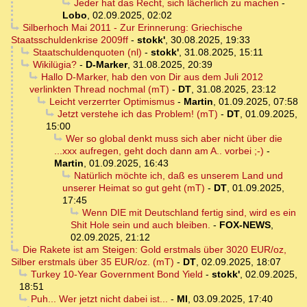
Jeder hat das Recht, sich lächerlich zu machen
-
Lobo
,
02.09.2025, 02:02
Silberhoch Mai 2011 - Zur Erinnerung: Griechische
Staatsschuldenkrise 2009ff
-
stokk'
,
30.08.2025, 19:33
Staatschuldenquoten (nl)
-
stokk'
,
31.08.2025, 15:11
Wikilügia?
-
D-Marker
,
31.08.2025, 20:39
Hallo D-Marker, hab den von Dir aus dem Juli 2012
verlinkten Thread nochmal (mT)
-
DT
,
31.08.2025, 23:12
Leicht verzerrter Optimismus
-
Martin
,
01.09.2025, 07:58
Jetzt verstehe ich das Problem! (mT)
-
DT
,
01.09.2025,
15:00
Wer so global denkt muss sich aber nicht über die
...xxx aufregen, geht doch dann am A.. vorbei ;-)
-
Martin
,
01.09.2025, 16:43
Natürlich möchte ich, daß es unserem Land und
unserer Heimat so gut geht (mT)
-
DT
,
01.09.2025,
17:45
Wenn DIE mit Deutschland fertig sind, wird es ein
Shit Hole sein und auch bleiben.
-
FOX-NEWS
,
02.09.2025, 21:12
Die Rakete ist am Steigen: Gold erstmals über 3020 EUR/oz,
Silber erstmals über 35 EUR/oz. (mT)
-
DT
,
02.09.2025, 18:07
Turkey 10-Year Government Bond Yield
-
stokk'
,
02.09.2025,
18:51
Puh... Wer jetzt nicht dabei ist...
-
MI
,
03.09.2025, 17:40