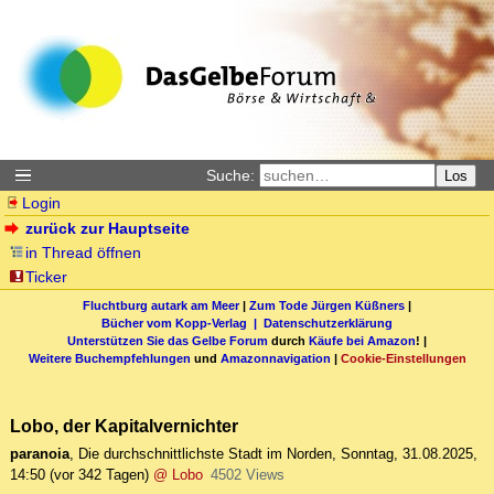
Suche:
Los
Login
zurück zur Hauptseite
in Thread öffnen
Ticker
Fluchtburg autark am Meer
|
Zum Tode Jürgen Küßners
|
Bücher vom Kopp-Verlag |
Datenschutzerklärung
Unterstützen Sie das Gelbe Forum
durch
Käufe bei Amazon
! |
Weitere Buchempfehlungen
und
Amazonnavigation
|
Cookie-Einstellungen
Lobo, der Kapitalvernichter
paranoia
,
Die durchschnittlichste Stadt im Norden
,
Sonntag, 31.08.2025,
14:50
(vor 342 Tagen)
@ Lobo
4502 Views