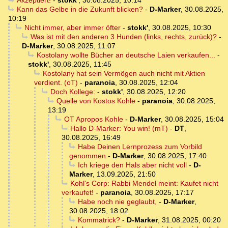
Akzeptiert!
-
stokk'
,
30.08.2025, 10:14
Kann das Gelbe in die Zukunft blicken?
-
D-Marker
,
30.08.2025,
10:19
Nicht immer, aber immer öfter
-
stokk'
,
30.08.2025, 10:30
Was ist mit den anderen 3 Hunden (links, rechts, zurück)?
-
D-Marker
,
30.08.2025, 11:07
Kostolany wollte Bücher an deutsche Laien verkaufen...
-
stokk'
,
30.08.2025, 11:45
Kostolany hat sein Vermögen auch nicht mit Aktien
verdient. (oT)
-
paranoia
,
30.08.2025, 12:04
Doch Kollege:
-
stokk'
,
30.08.2025, 12:20
Quelle von Kostos Kohle
-
paranoia
,
30.08.2025,
13:19
OT Apropos Kohle
-
D-Marker
,
30.08.2025, 15:04
Hallo D-Marker: You win! (mT)
-
DT
,
30.08.2025, 16:49
Habe Deinen Lernprozess zum Vorbild
genommen
-
D-Marker
,
30.08.2025, 17:40
Ich kriege den Hals aber nicht voll
-
D-
Marker
,
13.09.2025, 21:50
Kohl's Corp: Rabbi Mendel meint: Kaufet nicht
verkaufet!
-
paranoia
,
30.08.2025, 17:17
Habe noch nie geglaubt,
-
D-Marker
,
30.08.2025, 18:02
Kommatrick?
-
D-Marker
,
31.08.2025, 00:20