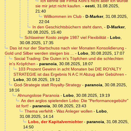
Ich kenne die Firma Kohl's nicht aber ich würde
sie mir jetzt nicht kaufen.
-
eesti
,
31.08.2025,
21:40
Willkommen im Club
-
D-Marker
,
31.08.2025,
22:04
In den Geschichtsbüchern steht dann,
-
D-Marker
,
30.08.2025, 15:40
Schlawiner Kosto zeigte 1987 viel Flexibilität
-
Lobo
,
30.08.2025, 17:35
Das ist nur der Startschuss nach vier Monaten Konsolidierung -
Gold und Silber werden steigen bis ...
-
Lobo
,
30.08.2025, 17:07
Social Trading: Die Guten in's Töpfchen und die schlechten
in's Kröpfchen
-
paranoia
,
30.08.2025, 18:07
103 Prozent Gewinn in acht Monaten bei DIE ROYALTY
STRATEGIE ist das Ergebnis N A C H Abzug aller Gebühren
-
Lobo
,
30.08.2025, 19:12
God-Strategie statt Royalty-Strategy
-
paranoia
,
30.08.2025,
18:16
Ahnungslose Paranoia
-
Lobo
,
30.08.2025, 19:19
An den arglos spielenden Lobo: Die "Performancegebühr"
ist fort!
-
paranoia
,
30.08.2025, 23:43
Thema verfehlt - Was Anleger wollen
-
Lobo
,
31.08.2025, 14:14
Lobo, der Kapitalvernichter
-
paranoia
,
31.08.2025,
14:50