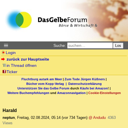
Suche:
Los
Login
zurück zur Hauptseite
in Thread öffnen
Ticker
Fluchtburg autark am Meer
|
Zum Tode Jürgen Küßners
|
Bücher vom Kopp-Verlag |
Datenschutzerklärung
Unterstützen Sie das Gelbe Forum
durch
Käufe bei Amazon
! |
Weitere Buchempfehlungen
und
Amazonnavigation
|
Cookie-Einstellungen
Harald
neptun
,
Freitag, 02.08.2024, 05:14
(vor 734 Tagen)
@ Andudu
4363
Views