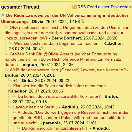
gesamter Thread:
RSS-Feed dieser Diskussion
Die Rede Lawrows vor der UN-Vollversammlung in deutscher
Übersetzung.
-
Olivia
,
25.07.2024, 12:56
Olivia, enttäusch mich nicht. Du gehörst doch zu den Usern hier,
die kognitiv in der Lage sind, zusammenzufassen, und nicht nur
links zu spreaden. owT
-
BerndBorchert
,
25.07.2024, 20:26
Wird sie bestimmt dann beginnen zu machen,
-
Kaladhor
,
26.07.2024, 00:41
Großen Dank Dir, @Olivia. Abseits jeglicher Enttäuschung
handelt es sich um 20 wirklich lohnende Minuten. Ein Kernsatz
daraus:
-
neptun
,
25.07.2024, 22:36
Weiß der ehrenwerte Herr (Genosse) Lawrow, was Karma ist?
-
Brutus
,
26.07.2024, 02:01
+1
-
Griba
,
26.07.2024, 09:22
Klar, werden die Polen natürlich sofort mitmachen…
-
Kaladhor
,
26.07.2024, 09:56
Du kennst doch das auserwählte Volk, oder?
-
Brutus
,
28.07.2024, 00:15
Lawrow ist nicht Stalin...
-
Andudu
,
26.07.2024, 10:43
Andudu: "Das Bollwerk gegen die Russen ist nicht mehr die
gemästete BRD, sondern Polen, während man uns plündert
und auslacht."
-
paranoia
,
26.07.2024, 11:01
Danke, werd ich mir durchlesen k.T.
-
Andudu
,