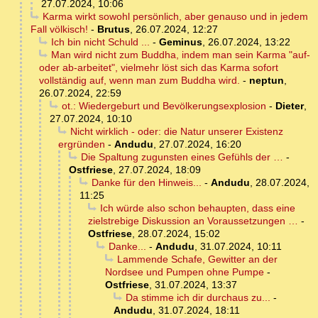
27.07.2024, 10:06
Karma wirkt sowohl persönlich, aber genauso und in jedem
Fall völkisch!
-
Brutus
,
26.07.2024, 12:27
Ich bin nicht Schuld ...
-
Geminus
,
26.07.2024, 13:22
Man wird nicht zum Buddha, indem man sein Karma "auf-
oder ab-arbeitet", vielmehr löst sich das Karma sofort
vollständig auf, wenn man zum Buddha wird.
-
neptun
,
26.07.2024, 22:59
ot.: Wiedergeburt und Bevölkerungsexplosion
-
Dieter
,
27.07.2024, 10:10
Nicht wirklich - oder: die Natur unserer Existenz
ergründen
-
Andudu
,
27.07.2024, 16:20
Die Spaltung zugunsten eines Gefühls der …
-
Ostfriese
,
27.07.2024, 18:09
Danke für den Hinweis...
-
Andudu
,
28.07.2024,
11:25
Ich würde also schon behaupten, dass eine
zielstrebige Diskussion an Voraussetzungen …
-
Ostfriese
,
28.07.2024, 15:02
Danke...
-
Andudu
,
31.07.2024, 10:11
Lammende Schafe, Gewitter an der
Nordsee und Pumpen ohne Pumpe
-
Ostfriese
,
31.07.2024, 13:37
Da stimme ich dir durchaus zu...
-
Andudu
,
31.07.2024, 18:11