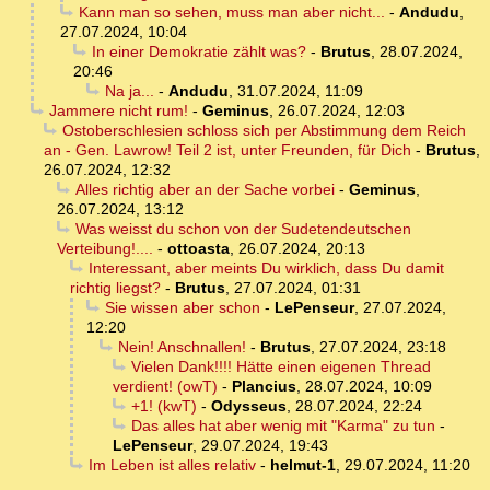
Kann man so sehen, muss man aber nicht...
-
Andudu
,
27.07.2024, 10:04
In einer Demokratie zählt was?
-
Brutus
,
28.07.2024,
20:46
Na ja...
-
Andudu
,
31.07.2024, 11:09
Jammere nicht rum!
-
Geminus
,
26.07.2024, 12:03
Ostoberschlesien schloss sich per Abstimmung dem Reich
an - Gen. Lawrow! Teil 2 ist, unter Freunden, für Dich
-
Brutus
,
26.07.2024, 12:32
Alles richtig aber an der Sache vorbei
-
Geminus
,
26.07.2024, 13:12
Was weisst du schon von der Sudetendeutschen
Verteibung!....
-
ottoasta
,
26.07.2024, 20:13
Interessant, aber meints Du wirklich, dass Du damit
richtig liegst?
-
Brutus
,
27.07.2024, 01:31
Sie wissen aber schon
-
LePenseur
,
27.07.2024,
12:20
Nein! Anschnallen!
-
Brutus
,
27.07.2024, 23:18
Vielen Dank!!!! Hätte einen eigenen Thread
verdient! (owT)
-
Plancius
,
28.07.2024, 10:09
+1! (kwT)
-
Odysseus
,
28.07.2024, 22:24
Das alles hat aber wenig mit "Karma" zu tun
-
LePenseur
,
29.07.2024, 19:43
Im Leben ist alles relativ
-
helmut-1
,
29.07.2024, 11:20