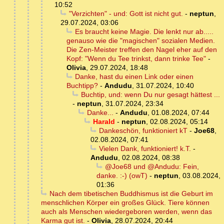
10:52
"Verzichten" - und: Gott ist nicht gut.
-
neptun
,
29.07.2024, 03:06
Es braucht keine Magie. Die lenkt nur ab.....
genauso wie die "magischen" sozialen Medien.
Die Zen-Meister treffen den Nagel eher auf den
Kopf: "Wenn du Tee trinkst, dann trinke Tee"
-
Olivia
,
29.07.2024, 18:48
Danke, hast du einen Link oder einen
Buchtipp?
-
Andudu
,
31.07.2024, 10:40
Buchtip, und: wenn Du nur gesagt hättest ...
-
neptun
,
31.07.2024, 23:34
Danke...
-
Andudu
,
01.08.2024, 07:44
Harald
-
neptun
,
02.08.2024, 05:14
Dankeschön, funktioniert kT
-
Joe68
,
02.08.2024, 07:41
Vielen Dank, funktioniert! k.T.
-
Andudu
,
02.08.2024, 08:38
@Joe68 und @Andudu: Fein,
danke. :-) (owT)
-
neptun
,
03.08.2024,
01:36
Nach dem tibetischen Buddhismus ist die Geburt im
menschlichen Körper ein großes Glück. Tiere können
auch als Menschen wiedergeboren werden, wenn das
Karma gut ist.
-
Olivia
,
28.07.2024, 20:44