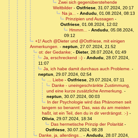
Zwei sich gegenüberstehende
Weltbilder
-
Ostfriese
,
31.07.2024, 20:17
Na ja...
-
Andudu
,
01.08.2024, 08:13
Prinzipien und Aussagen
-
Ostfriese
,
01.08.2024, 12:02
Hmmm...
-
Andudu
,
05.08.2024,
09:12
+1! Auch @Dieter und @Ostfriese, mit einigen
Anmerkungen.
-
neptun
,
27.07.2024, 21:52
ot: der Gedanke;
-
Dieter
,
28.07.2024, 01:49
Ja, erschreckend :-)
-
Andudu
,
28.07.2024,
11:07
Ja, ich habe damit durchaus auch Probleme.
-
neptun
,
29.07.2024, 02:54
… Liebe
-
Ostfriese
,
29.07.2024, 07:11
Danke - uneingeschränkte Zustimmung,
und eine kurze zusätzliche Anmerkung.
-
neptun
,
30.07.2024, 00:03
In der Psychologie wird das Phänomen seit
langem so benannt: Das, was du am meisten
haßt, ist ein Teil, den du in dir verdrängst. :-)
-
Olivia
,
29.07.2024, 18:34
Das hermetische Prinzip der Polarität
-
Ostfriese
,
30.07.2024, 08:28
Danke, ja, allerdings...
-
Andudu
,
28.07.2024,