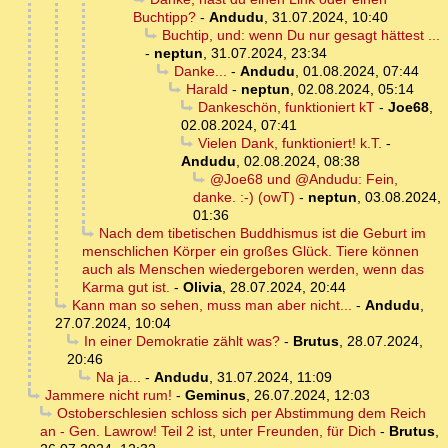
Buchtipp?
-
Andudu
,
31.07.2024, 10:40
Buchtip, und: wenn Du nur gesagt hättest ...
-
neptun
,
31.07.2024, 23:34
Danke...
-
Andudu
,
01.08.2024, 07:44
Harald
-
neptun
,
02.08.2024, 05:14
Dankeschön, funktioniert kT
-
Joe68
,
02.08.2024, 07:41
Vielen Dank, funktioniert! k.T.
-
Andudu
,
02.08.2024, 08:38
@Joe68 und @Andudu: Fein,
danke. :-) (owT)
-
neptun
,
03.08.2024,
01:36
Nach dem tibetischen Buddhismus ist die Geburt im
menschlichen Körper ein großes Glück. Tiere können
auch als Menschen wiedergeboren werden, wenn das
Karma gut ist.
-
Olivia
,
28.07.2024, 20:44
Kann man so sehen, muss man aber nicht...
-
Andudu
,
27.07.2024, 10:04
In einer Demokratie zählt was?
-
Brutus
,
28.07.2024,
20:46
Na ja...
-
Andudu
,
31.07.2024, 11:09
Jammere nicht rum!
-
Geminus
,
26.07.2024, 12:03
Ostoberschlesien schloss sich per Abstimmung dem Reich
an - Gen. Lawrow! Teil 2 ist, unter Freunden, für Dich
-
Brutus
,