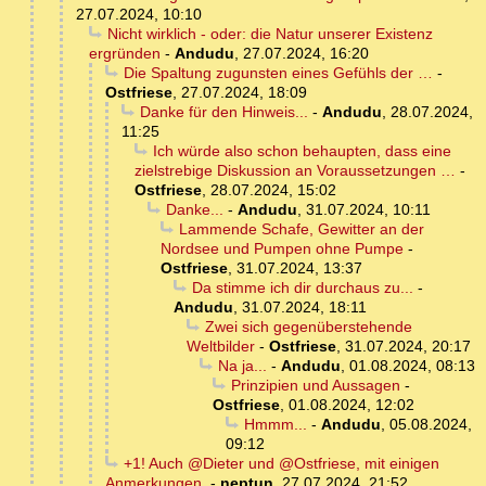
27.07.2024, 10:10
Nicht wirklich - oder: die Natur unserer Existenz
ergründen
-
Andudu
,
27.07.2024, 16:20
Die Spaltung zugunsten eines Gefühls der …
-
Ostfriese
,
27.07.2024, 18:09
Danke für den Hinweis...
-
Andudu
,
28.07.2024,
11:25
Ich würde also schon behaupten, dass eine
zielstrebige Diskussion an Voraussetzungen …
-
Ostfriese
,
28.07.2024, 15:02
Danke...
-
Andudu
,
31.07.2024, 10:11
Lammende Schafe, Gewitter an der
Nordsee und Pumpen ohne Pumpe
-
Ostfriese
,
31.07.2024, 13:37
Da stimme ich dir durchaus zu...
-
Andudu
,
31.07.2024, 18:11
Zwei sich gegenüberstehende
Weltbilder
-
Ostfriese
,
31.07.2024, 20:17
Na ja...
-
Andudu
,
01.08.2024, 08:13
Prinzipien und Aussagen
-
Ostfriese
,
01.08.2024, 12:02
Hmmm...
-
Andudu
,
05.08.2024,
09:12
+1! Auch @Dieter und @Ostfriese, mit einigen
Anmerkungen.
-
neptun
,
27.07.2024, 21:52