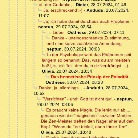
ot: der Gedanke;
-
Dieter
,
28.07.2024, 01:49
Ja, erschreckend :-)
-
Andudu
,
28.07.2024,
11:07
Ja, ich habe damit durchaus auch Probleme.
-
neptun
,
29.07.2024, 02:54
… Liebe
-
Ostfriese
,
29.07.2024, 07:11
Danke - uneingeschränkte Zustimmung,
und eine kurze zusätzliche Anmerkung.
-
neptun
,
30.07.2024, 00:03
In der Psychologie wird das Phänomen seit
langem so benannt: Das, was du am meisten
haßt, ist ein Teil, den du in dir verdrängst. :-)
-
Olivia
,
29.07.2024, 18:34
Das hermetische Prinzip der Polarität
-
Ostfriese
,
30.07.2024, 08:28
Danke, ja, allerdings...
-
Andudu
,
28.07.2024,
10:52
"Verzichten" - und: Gott ist nicht gut.
-
neptun
,
29.07.2024, 03:06
Es braucht keine Magie. Die lenkt nur ab.....
genauso wie die "magischen" sozialen Medien.
Die Zen-Meister treffen den Nagel eher auf den
Kopf: "Wenn du Tee trinkst, dann trinke Tee"
-
Olivia
,
29.07.2024, 18:48
Danke, hast du einen Link oder einen