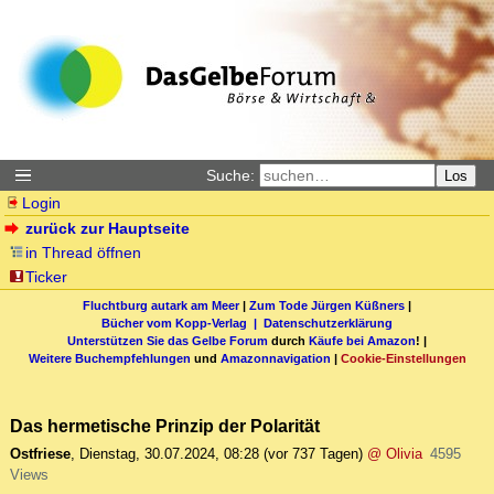
Suche:
Los
Login
zurück zur Hauptseite
in Thread öffnen
Ticker
Fluchtburg autark am Meer
|
Zum Tode Jürgen Küßners
|
Bücher vom Kopp-Verlag |
Datenschutzerklärung
Unterstützen Sie das Gelbe Forum
durch
Käufe bei Amazon
! |
Weitere Buchempfehlungen
und
Amazonnavigation
|
Cookie-Einstellungen
Das hermetische Prinzip der Polarität
Ostfriese
,
Dienstag, 30.07.2024, 08:28
(vor 737 Tagen)
@ Olivia
4595
Views