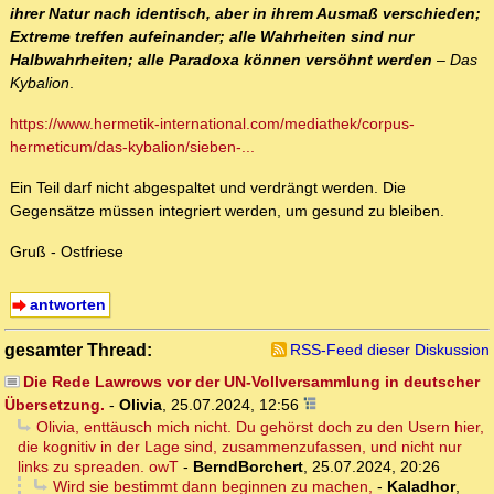
ihrer Natur nach identisch, aber in ihrem Ausmaß verschieden;
Extreme treffen aufeinander; alle Wahrheiten sind nur
Halbwahrheiten; alle Paradoxa können versöhnt werden
–
Das
Kybalion
.
https://www.hermetik-international.com/mediathek/corpus-
hermeticum/das-kybalion/sieben-...
Ein Teil darf nicht abgespaltet und verdrängt werden. Die
Gegensätze müssen integriert werden, um gesund zu bleiben.
Gruß - Ostfriese
antworten
gesamter Thread:
RSS-Feed dieser Diskussion
Die Rede Lawrows vor der UN-Vollversammlung in deutscher
Übersetzung.
-
Olivia
,
25.07.2024, 12:56
Olivia, enttäusch mich nicht. Du gehörst doch zu den Usern hier,
die kognitiv in der Lage sind, zusammenzufassen, und nicht nur
links zu spreaden. owT
-
BerndBorchert
,
25.07.2024, 20:26
Wird sie bestimmt dann beginnen zu machen,
-
Kaladhor
,