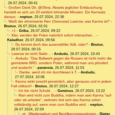
26.07.2024, 00:41
Großen Dank Dir, @Olivia. Abseits jeglicher Enttäuschung
handelt es sich um 20 wirklich lohnende Minuten. Ein Kernsatz
daraus:
-
neptun
,
25.07.2024, 22:36
Weiß der ehrenwerte Herr (Genosse) Lawrow, was Karma ist?
-
Brutus
,
26.07.2024, 02:01
+1
-
Griba
,
26.07.2024, 09:22
Klar, werden die Polen natürlich sofort mitmachen…
-
Kaladhor
,
26.07.2024, 09:56
Du kennst doch das auserwählte Volk, oder?
-
Brutus
,
28.07.2024, 00:15
Lawrow ist nicht Stalin...
-
Andudu
,
26.07.2024, 10:43
Andudu: "Das Bollwerk gegen die Russen ist nicht mehr die
gemästete BRD, sondern Polen, während man uns plündert
und auslacht."
-
paranoia
,
26.07.2024, 11:01
Danke, werd ich mir durchlesen k.T.
-
Andudu
,
27.07.2024, 10:06
Karma wirkt sowohl persönlich, aber genauso und in jedem
Fall völkisch!
-
Brutus
,
26.07.2024, 12:27
Ich bin nicht Schuld ...
-
Geminus
,
26.07.2024, 13:22
Man wird nicht zum Buddha, indem man sein Karma "auf-
oder ab-arbeitet", vielmehr löst sich das Karma sofort
vollständig auf, wenn man zum Buddha wird.
-
neptun
,
26.07.2024, 22:59
ot.: Wiedergeburt und Bevölkerungsexplosion
-
Dieter
,