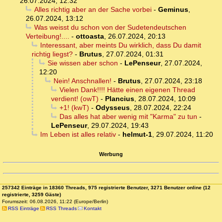
26.07.2024, 12:32
Alles richtig aber an der Sache vorbei
-
Geminus
,
26.07.2024, 13:12
Was weisst du schon von der Sudetendeutschen
Verteibung!....
-
ottoasta
,
26.07.2024, 20:13
Interessant, aber meints Du wirklich, dass Du damit
richtig liegst?
-
Brutus
,
27.07.2024, 01:31
Sie wissen aber schon
-
LePenseur
,
27.07.2024,
12:20
Nein! Anschnallen!
-
Brutus
,
27.07.2024, 23:18
Vielen Dank!!!! Hätte einen eigenen Thread
verdient! (owT)
-
Plancius
,
28.07.2024, 10:09
+1! (kwT)
-
Odysseus
,
28.07.2024, 22:24
Das alles hat aber wenig mit "Karma" zu tun
-
LePenseur
,
29.07.2024, 19:43
Im Leben ist alles relativ
-
helmut-1
,
29.07.2024, 11:20
Werbung
257342 Einträge in 18360 Threads, 975 registrierte Benutzer, 3271 Benutzer online (12
registrierte, 3259 Gäste)
Forumszeit: 06.08.2026, 11:22 (Europe/Berlin)
RSS Einträge
RSS Threads
Kontakt