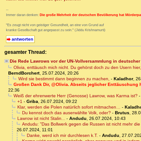
--
Immer daran denken:
Die große Mehrheit der deutschen Bevölkerung hat Mörderpa
"Es zeugt nicht von geistiger Gesundheit, an eine von Grund auf
kranke Gesellschaft gut angepasst zu sein." (Jiddu Krishnamurti)
antworten
gesamter Thread:
Die Rede Lawrows vor der UN-Vollversammlung in deutscher
Olivia, enttäusch mich nicht. Du gehörst doch zu den Usern hier
BerndBorchert
,
25.07.2024, 20:26
Wird sie bestimmt dann beginnen zu machen,
-
Kaladhor
,
26
Großen Dank Dir, @Olivia. Abseits jeglicher Enttäuschung 
22:36
Weiß der ehrenwerte Herr (Genosse) Lawrow, was Karma ist?
+1
-
Griba
,
26.07.2024, 09:22
Klar, werden die Polen natürlich sofort mitmachen…
-
Kaladh
Du kennst doch das auserwählte Volk, oder?
-
Brutus
,
28.0
Lawrow ist nicht Stalin...
-
Andudu
,
26.07.2024, 10:43
Andudu: "Das Bollwerk gegen die Russen ist nicht mehr di
26.07.2024, 11:01
Danke, werd ich mir durchlesen k.T.
-
Andudu
,
27.07.20