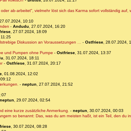
all völkisch!
-
Brutus
,
26.07.2024, 12:27
der ab-arbeitet", vielmehr löst sich das Karma sofort vollständig au
27.07.2024, 10:10
ünden
-
Andudu
,
27.07.2024, 16:20
friese
,
27.07.2024, 18:09
 11:25
elstrebige Diskussion an Voraussetzungen …
-
Ostfriese
,
28.07.2024, 
see und Pumpen ohne Pumpe
-
Ostfriese
,
31.07.2024, 13:37
du
,
31.07.2024, 18:11
er
-
Ostfriese
,
31.07.2024, 20:17
e
,
01.08.2024, 12:02
 09:12
merkungen.
-
neptun
,
27.07.2024, 21:52
1:07
neptun
,
29.07.2024, 02:54
d eine kurze zusätzliche Anmerkung.
-
neptun
,
30.07.2024, 00:03
ngem so benannt: Das, was du am meisten haßt, ist ein Teil, den du in d
friese
,
30.07.2024, 08:28