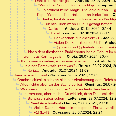
Danke, ja, allerdings...
-
Andudu
,
28.07.2024, 1
"Verzichten" - und: Gott ist nicht gut.
-
neptun
,
Es braucht keine Magie. Die lenkt nur ab....
Kopf: "Wenn du Tee trinkst, dann trinke Tee"
-
Ol
Danke, hast du einen Link oder einen Buchti
Buchtip, und: wenn Du nur gesagt hättest ..
Danke...
-
Andudu
,
01.08.2024, 07:44
Harald
-
neptun
,
02.08.2024, 05:14
Dankeschön, funktioniert kT
-
Joe68
,
Vielen Dank, funktioniert! k.T.
-
Andu
@Joe68 und @Andudu: Fein, danke.
Nach dem tibetischen Buddhismus ist die Geburt im 
wenn das Karma gut ist.
-
Olivia
,
28.07.2024, 20:44
Kann man so sehen, muss man aber nicht...
-
Andudu
,
2
In einer Demokratie zählt was?
-
Brutus
,
28.07.2024, 2
Na ja...
-
Andudu
,
31.07.2024, 11:09
Jammere nicht rum!
-
Geminus
,
26.07.2024, 12:03
Ostoberschlesien schloss sich per Abstimmung dem Reich an 
Alles richtig aber an der Sache vorbei
-
Geminus
,
26.07.2
Was weisst du schon von der Sudetendeutschen Verteibung
Interessant, aber meints Du wirklich, dass Du damit richti
Sie wissen aber schon
-
LePenseur
,
27.07.2024, 12:
Nein! Anschnallen!
-
Brutus
,
27.07.2024, 23:18
Vielen Dank!!!! Hätte einen eigenen Thread verdie
+1! (kwT)
-
Odysseus
,
28.07.2024, 22:24