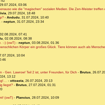
0:52
29.07.2024, 03:06
. genauso wie die "magischen" sozialen Medien. Die Zen-Meister treffen
ivia
,
29.07.2024, 18:48
pp?
-
Andudu
,
31.07.2024, 10:40
.
-
neptun
,
31.07.2024, 23:34
02.08.2024, 07:41
du
,
02.08.2024, 08:38
 :-) (owT)
-
neptun
,
03.08.2024, 01:36
menschlichen Körper ein großes Glück. Tiere können auch als Mensch
7.07.2024, 10:04
0:46
- Gen. Lawrow! Teil 2 ist, unter Freunden, für Dich
-
Brutus
,
26.07.2
024, 13:12
!....
-
ottoasta
,
26.07.2024, 20:13
g liegst?
-
Brutus
,
27.07.2024, 01:31
20
nt! (owT)
-
Plancius
,
28.07.2024, 10:09