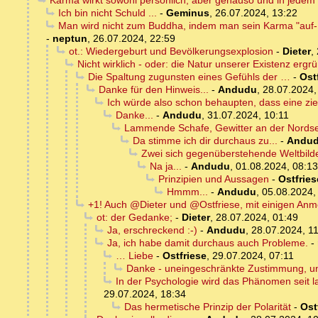
Karma wirkt sowohl persönlich, aber genauso und in jedem F
Ich bin nicht Schuld ...
-
Geminus
,
26.07.2024, 13:22
Man wird nicht zum Buddha, indem man sein Karma "auf- o
-
neptun
,
26.07.2024, 22:59
ot.: Wiedergeburt und Bevölkerungsexplosion
-
Dieter
,
Nicht wirklich - oder: die Natur unserer Existenz ergr
Die Spaltung zugunsten eines Gefühls der …
-
Ost
Danke für den Hinweis...
-
Andudu
,
28.07.2024,
Ich würde also schon behaupten, dass eine zi
Danke...
-
Andudu
,
31.07.2024, 10:11
Lammende Schafe, Gewitter an der Nord
Da stimme ich dir durchaus zu...
-
Andu
Zwei sich gegenüberstehende Weltbild
Na ja...
-
Andudu
,
01.08.2024, 08:13
Prinzipien und Aussagen
-
Ostfries
Hmmm...
-
Andudu
,
05.08.2024,
+1! Auch @Dieter und @Ostfriese, mit einigen An
ot: der Gedanke;
-
Dieter
,
28.07.2024, 01:49
Ja, erschreckend :-)
-
Andudu
,
28.07.2024, 1
Ja, ich habe damit durchaus auch Probleme.
-
… Liebe
-
Ostfriese
,
29.07.2024, 07:11
Danke - uneingeschränkte Zustimmung, un
In der Psychologie wird das Phänomen seit la
29.07.2024, 18:34
Das hermetische Prinzip der Polarität
-
Ost