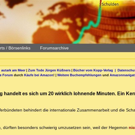
ts / Börsenlinks
Forumsarchive
 autark am Meer
|
Zum Tode Jürgen Küßners
|
Bücher vom Kopp-Verlag |
Datenschut
be Forum
durch
Käufe bei Amazon
! |
Weitere Buchempfehlungen
und
Amazonnavigat
g handelt es sich um 20 wirklich lohnende Minuten. Ein Ker
Verbündeten behindert die internationale Zusammenarbeit und die Scha
en, dürften besonders schwierig umzusetzen sein, weil der Hegemon
ni