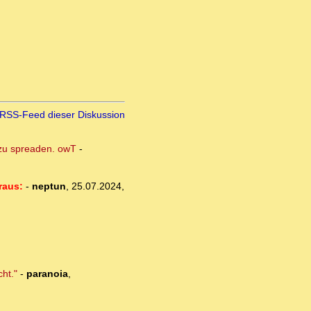
RSS-Feed dieser Diskussion
s zu spreaden. owT
-
raus:
-
neptun
,
25.07.2024,
ht."
-
paranoia
,