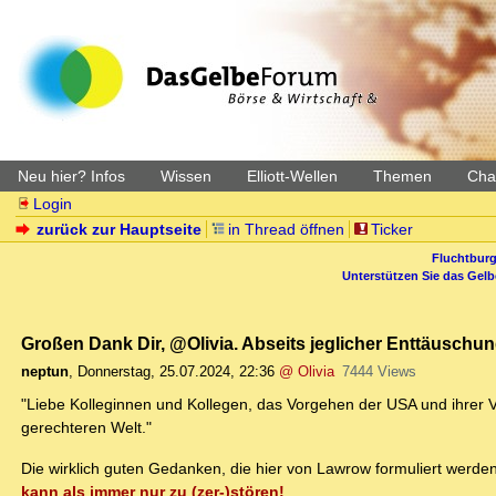
Neu hier? Infos
Wissen
Elliott-Wellen
Themen
Char
Login
zurück zur Hauptseite
in Thread öffnen
Ticker
Fluchtburg
Unterstützen Sie das Gel
Großen Dank Dir, @Olivia. Abseits jeglicher Enttäuschun
neptun
,
Donnerstag, 25.07.2024, 22:36
@ Olivia
7444 Views
"Liebe Kolleginnen und Kollegen, das Vorgehen der USA und ihrer 
gerechteren Welt."
Die wirklich guten Gedanken, die hier von Lawrow formuliert werd
kann als immer nur zu (zer-)stören!