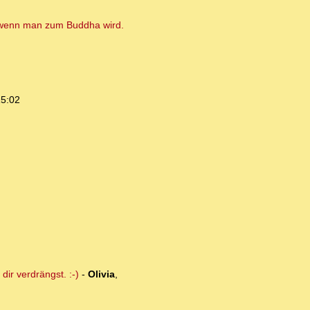
f, wenn man zum Buddha wird.
15:02
ir verdrängst. :-)
-
Olivia
,