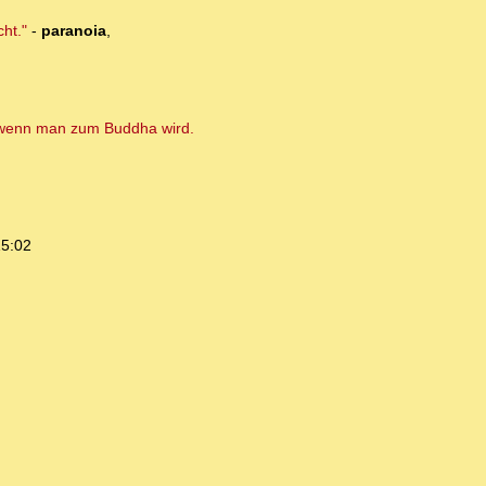
ht."
-
paranoia
,
f, wenn man zum Buddha wird.
15:02