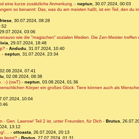
d eine kurze zusätzliche Anmerkung.
-
neptun
,
30.07.2024, 00:03
ngem so benannt: Das, was du am meisten haßt, ist ein Teil, den du in d
friese
,
30.07.2024, 08:28
0:52
29.07.2024, 03:06
. genauso wie die "magischen" sozialen Medien. Die Zen-Meister treffen
ivia
,
29.07.2024, 18:48
pp?
-
Andudu
,
31.07.2024, 10:40
.
-
neptun
,
31.07.2024, 23:34
02.08.2024, 07:41
du
,
02.08.2024, 08:38
 :-) (owT)
-
neptun
,
03.08.2024, 01:36
menschlichen Körper ein großes Glück. Tiere können auch als Mensch
7.07.2024, 10:04
0:46
- Gen. Lawrow! Teil 2 ist, unter Freunden, für Dich
-
Brutus
,
26.07.2
024, 13:12
!....
-
ottoasta
,
26.07.2024, 20:13
g liegst?
-
Brutus
,
27.07.2024, 01:31