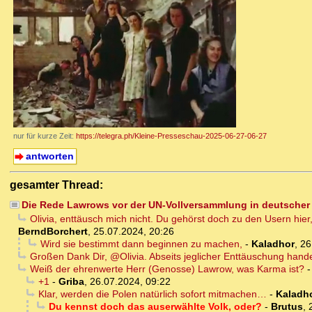
nur für kurze Zeit:
https://telegra.ph/Kleine-Presseschau-2025-06-27-06-27
antworten
gesamter Thread:
Die Rede Lawrows vor der UN-Vollversammlung in deutscher
Olivia, enttäusch mich nicht. Du gehörst doch zu den Usern hier
BerndBorchert
,
25.07.2024, 20:26
Wird sie bestimmt dann beginnen zu machen,
-
Kaladhor
,
26
Großen Dank Dir, @Olivia. Abseits jeglicher Enttäuschung hande
Weiß der ehrenwerte Herr (Genosse) Lawrow, was Karma ist?
+1
-
Griba
,
26.07.2024, 09:22
Klar, werden die Polen natürlich sofort mitmachen…
-
Kaladh
Du kennst doch das auserwählte Volk, oder?
-
Brutus
,