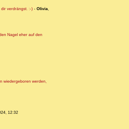
ir verdrängst. :-)
-
Olivia
,
 den Nagel eher auf den
en wiedergeboren werden,
024, 12:32