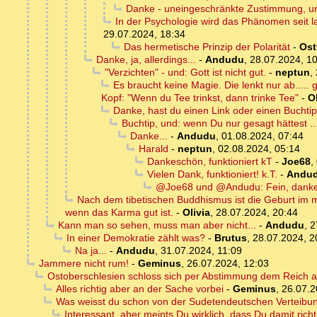
Danke - uneingeschränkte Zustimmung, un
In der Psychologie wird das Phänomen seit la
29.07.2024, 18:34
Das hermetische Prinzip der Polarität
-
Ost
Danke, ja, allerdings...
-
Andudu
,
28.07.2024, 1
"Verzichten" - und: Gott ist nicht gut.
-
neptun
,
Es braucht keine Magie. Die lenkt nur ab....
Kopf: "Wenn du Tee trinkst, dann trinke Tee"
-
Ol
Danke, hast du einen Link oder einen Buchti
Buchtip, und: wenn Du nur gesagt hättest ..
Danke...
-
Andudu
,
01.08.2024, 07:44
Harald
-
neptun
,
02.08.2024, 05:14
Dankeschön, funktioniert kT
-
Joe68
,
Vielen Dank, funktioniert! k.T.
-
Andu
@Joe68 und @Andudu: Fein, danke.
Nach dem tibetischen Buddhismus ist die Geburt im 
wenn das Karma gut ist.
-
Olivia
,
28.07.2024, 20:44
Kann man so sehen, muss man aber nicht...
-
Andudu
,
2
In einer Demokratie zählt was?
-
Brutus
,
28.07.2024, 2
Na ja...
-
Andudu
,
31.07.2024, 11:09
Jammere nicht rum!
-
Geminus
,
26.07.2024, 12:03
Ostoberschlesien schloss sich per Abstimmung dem Reich an 
Alles richtig aber an der Sache vorbei
-
Geminus
,
26.07.2
Was weisst du schon von der Sudetendeutschen Verteibung
Interessant, aber meints Du wirklich, dass Du damit richti