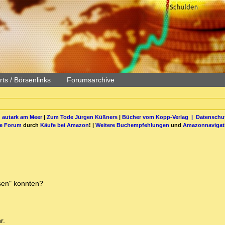
ts / Börsenlinks
Forumsarchive
 autark am Meer
|
Zum Tode Jürgen Küßners
|
Bücher vom Kopp-Verlag |
Datenschut
be Forum
durch
Käufe bei Amazon
! |
Weitere Buchempfehlungen
und
Amazonnavigat
isen" konnten?
r.