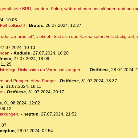
e gemästete BRD, sondern Polen, während man uns plündert und auslac
24, 10:06
all völkisch!
-
Brutus
,
26.07.2024, 12:27
der ab-arbeitet", vielmehr löst sich das Karma sofort vollständig au
27.07.2024, 10:10
ünden
-
Andudu
,
27.07.2024, 16:20
friese
,
27.07.2024, 18:09
 11:25
elstrebige Diskussion an Voraussetzungen …
-
Ostfriese
,
28.07.2024, 
see und Pumpen ohne Pumpe
-
Ostfriese
,
31.07.2024, 13:37
du
,
31.07.2024, 18:11
er
-
Ostfriese
,
31.07.2024, 20:17
e
,
01.08.2024, 12:02
 09:12
merkungen.
-
neptun
,
27.07.2024, 21:52
1:07
neptun
,
29.07.2024, 02:54