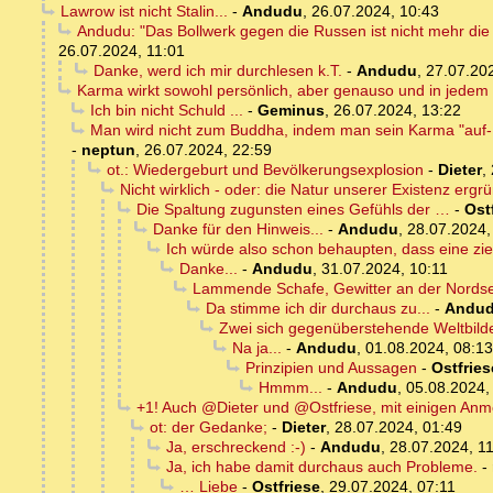
Lawrow ist nicht Stalin...
-
Andudu
,
26.07.2024, 10:43
Andudu: "Das Bollwerk gegen die Russen ist nicht mehr di
26.07.2024, 11:01
Danke, werd ich mir durchlesen k.T.
-
Andudu
,
27.07.20
Karma wirkt sowohl persönlich, aber genauso und in jedem F
Ich bin nicht Schuld ...
-
Geminus
,
26.07.2024, 13:22
Man wird nicht zum Buddha, indem man sein Karma "auf- o
-
neptun
,
26.07.2024, 22:59
ot.: Wiedergeburt und Bevölkerungsexplosion
-
Dieter
,
Nicht wirklich - oder: die Natur unserer Existenz ergr
Die Spaltung zugunsten eines Gefühls der …
-
Ost
Danke für den Hinweis...
-
Andudu
,
28.07.2024,
Ich würde also schon behaupten, dass eine zi
Danke...
-
Andudu
,
31.07.2024, 10:11
Lammende Schafe, Gewitter an der Nord
Da stimme ich dir durchaus zu...
-
Andu
Zwei sich gegenüberstehende Weltbild
Na ja...
-
Andudu
,
01.08.2024, 08:13
Prinzipien und Aussagen
-
Ostfries
Hmmm...
-
Andudu
,
05.08.2024,
+1! Auch @Dieter und @Ostfriese, mit einigen An
ot: der Gedanke;
-
Dieter
,
28.07.2024, 01:49
Ja, erschreckend :-)
-
Andudu
,
28.07.2024, 1
Ja, ich habe damit durchaus auch Probleme.
-
… Liebe
-
Ostfriese
,
29.07.2024, 07:11