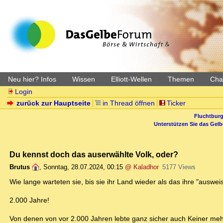
Neu hier? Infos
Wissen
Elliott-Wellen
Themen
Char
Login
zurück zur Hauptseite
in Thread öffnen
Ticker
Fluchtburg
Unterstützen Sie das Gel
Du kennst doch das auserwählte Volk, oder?
Brutus
,
Sonntag, 28.07.2024, 00:15
@ Kaladhor
5177 Views
Wie lange warteten sie, bis sie ihr Land wieder als das ihre "auswe
2.000 Jahre!
Von denen von vor 2.000 Jahren lebte ganz sicher auch Keiner meh