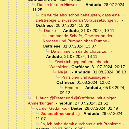
Danke für den Hinweis...
-
Andudu
,
28.07.2024,
11:25
Ich würde also schon behaupten, dass eine
zielstrebige Diskussion an Voraussetzungen …
-
Ostfriese
,
28.07.2024, 15:02
Danke...
-
Andudu
,
31.07.2024, 10:11
Lammende Schafe, Gewitter an der
Nordsee und Pumpen ohne Pumpe
-
Ostfriese
,
31.07.2024, 13:37
Da stimme ich dir durchaus zu...
-
Andudu
,
31.07.2024, 18:11
Zwei sich gegenüberstehende
Weltbilder
-
Ostfriese
,
31.07.2024, 20:17
Na ja...
-
Andudu
,
01.08.2024, 08:13
Prinzipien und Aussagen
-
Ostfriese
,
01.08.2024, 12:02
Hmmm...
-
Andudu
,
05.08.2024,
09:12
+1! Auch @Dieter und @Ostfriese, mit einigen
Anmerkungen.
-
neptun
,
27.07.2024, 21:52
ot: der Gedanke;
-
Dieter
,
28.07.2024, 01:49
Ja, erschreckend :-)
-
Andudu
,
28.07.2024,
11:07
Ja, ich habe damit durchaus auch Probleme.
-