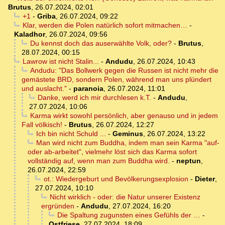
Brutus
,
26.07.2024, 02:01
+1
-
Griba
,
26.07.2024, 09:22
Klar, werden die Polen natürlich sofort mitmachen…
-
Kaladhor
,
26.07.2024, 09:56
Du kennst doch das auserwählte Volk, oder?
-
Brutus
,
28.07.2024, 00:15
Lawrow ist nicht Stalin...
-
Andudu
,
26.07.2024, 10:43
Andudu: "Das Bollwerk gegen die Russen ist nicht mehr die
gemästete BRD, sondern Polen, während man uns plündert
und auslacht."
-
paranoia
,
26.07.2024, 11:01
Danke, werd ich mir durchlesen k.T.
-
Andudu
,
27.07.2024, 10:06
Karma wirkt sowohl persönlich, aber genauso und in jedem
Fall völkisch!
-
Brutus
,
26.07.2024, 12:27
Ich bin nicht Schuld ...
-
Geminus
,
26.07.2024, 13:22
Man wird nicht zum Buddha, indem man sein Karma "auf-
oder ab-arbeitet", vielmehr löst sich das Karma sofort
vollständig auf, wenn man zum Buddha wird.
-
neptun
,
26.07.2024, 22:59
ot.: Wiedergeburt und Bevölkerungsexplosion
-
Dieter
,
27.07.2024, 10:10
Nicht wirklich - oder: die Natur unserer Existenz
ergründen
-
Andudu
,
27.07.2024, 16:20
Die Spaltung zugunsten eines Gefühls der …
-
Ostfriese
,
27.07.2024, 18:09