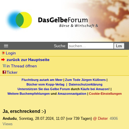
Suche:
Los
Login
zurück zur Hauptseite
in Thread öffnen
Ticker
Fluchtburg autark am Meer
|
Zum Tode Jürgen Küßners
|
Bücher vom Kopp-Verlag |
Datenschutzerklärung
Unterstützen Sie das Gelbe Forum
durch
Käufe bei Amazon
! |
Weitere Buchempfehlungen
und
Amazonnavigation
|
Cookie-Einstellungen
Ja, erschreckend :-)
Andudu
,
Sonntag, 28.07.2024, 11:07
(vor 739 Tagen)
@ Dieter
4906
Views