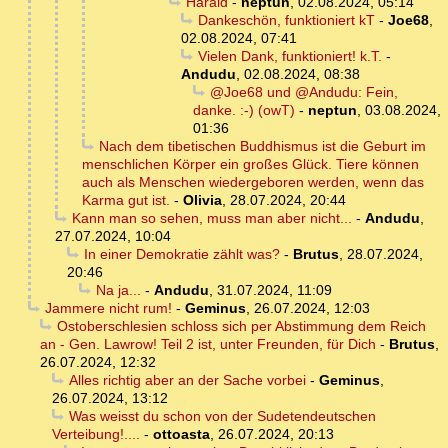
Harald
-
neptun
,
02.08.2024, 05:14
Dankeschön, funktioniert kT
-
Joe68
,
02.08.2024, 07:41
Vielen Dank, funktioniert! k.T.
-
Andudu
,
02.08.2024, 08:38
@Joe68 und @Andudu: Fein,
danke. :-) (owT)
-
neptun
,
03.08.2024,
01:36
Nach dem tibetischen Buddhismus ist die Geburt im
menschlichen Körper ein großes Glück. Tiere können
auch als Menschen wiedergeboren werden, wenn das
Karma gut ist.
-
Olivia
,
28.07.2024, 20:44
Kann man so sehen, muss man aber nicht...
-
Andudu
,
27.07.2024, 10:04
In einer Demokratie zählt was?
-
Brutus
,
28.07.2024,
20:46
Na ja...
-
Andudu
,
31.07.2024, 11:09
Jammere nicht rum!
-
Geminus
,
26.07.2024, 12:03
Ostoberschlesien schloss sich per Abstimmung dem Reich
an - Gen. Lawrow! Teil 2 ist, unter Freunden, für Dich
-
Brutus
,
26.07.2024, 12:32
Alles richtig aber an der Sache vorbei
-
Geminus
,
26.07.2024, 13:12
Was weisst du schon von der Sudetendeutschen
Verteibung!....
-
ottoasta
,
26.07.2024, 20:13