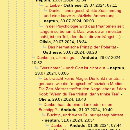
neptun
,
29.07.2024, 02:54
… Liebe
-
Ostfriese
,
29.07.2024, 07:11
Danke - uneingeschränkte Zustimmung,
und eine kurze zusätzliche Anmerkung.
-
neptun
,
30.07.2024, 00:03
In der Psychologie wird das Phänomen seit
langem so benannt: Das, was du am meisten
haßt, ist ein Teil, den du in dir verdrängst. :-)
-
Olivia
,
29.07.2024, 18:34
Das hermetische Prinzip der Polarität
-
Ostfriese
,
30.07.2024, 08:28
Danke, ja, allerdings...
-
Andudu
,
28.07.2024,
10:52
"Verzichten" - und: Gott ist nicht gut.
-
neptun
,
29.07.2024, 03:06
Es braucht keine Magie. Die lenkt nur ab.....
genauso wie die "magischen" sozialen Medien.
Die Zen-Meister treffen den Nagel eher auf den
Kopf: "Wenn du Tee trinkst, dann trinke Tee"
-
Olivia
,
29.07.2024, 18:48
Danke, hast du einen Link oder einen
Buchtipp?
-
Andudu
,
31.07.2024, 10:40
Buchtip, und: wenn Du nur gesagt hättest ...
-
neptun
,
31.07.2024, 23:34
Danke...
-
Andudu
,
01.08.2024, 07:44