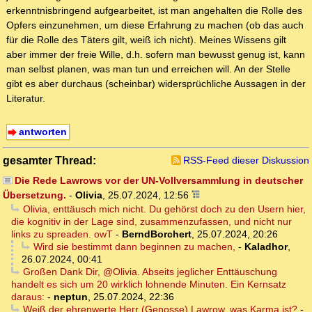
erkenntnisbringend aufgearbeitet, ist man angehalten die Rolle des
Opfers einzunehmen, um diese Erfahrung zu machen (ob das auch
für die Rolle des Täters gilt, weiß ich nicht). Meines Wissens gilt
aber immer der freie Wille, d.h. sofern man bewusst genug ist, kann
man selbst planen, was man tun und erreichen will. An der Stelle
gibt es aber durchaus (scheinbar) widersprüchliche Aussagen in der
Literatur.
antworten
gesamter Thread:
RSS-Feed dieser Diskussion
Die Rede Lawrows vor der UN-Vollversammlung in deutscher
Übersetzung.
-
Olivia
,
25.07.2024, 12:56
Olivia, enttäusch mich nicht. Du gehörst doch zu den Usern hier,
die kognitiv in der Lage sind, zusammenzufassen, und nicht nur
links zu spreaden. owT
-
BerndBorchert
,
25.07.2024, 20:26
Wird sie bestimmt dann beginnen zu machen,
-
Kaladhor
,
26.07.2024, 00:41
Großen Dank Dir, @Olivia. Abseits jeglicher Enttäuschung
handelt es sich um 20 wirklich lohnende Minuten. Ein Kernsatz
daraus:
-
neptun
,
25.07.2024, 22:36
Weiß der ehrenwerte Herr (Genosse) Lawrow, was Karma ist?
-