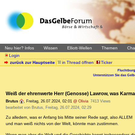
Neu hier? Infos
Wissen
Elliott-Wellen
Themen
Char
Login
zurück zur Hauptseite
in Thread öffnen
Ticker
Fluchtburg
Unterstützen Sie das Gel
Weiß der ehrenwerte Herr (Genosse) Lawrow, was Karma 
Brutus
,
Freitag, 26.07.2024, 02:01
@ Olivia
7413 Views
bearbeitet von Brutus, Freitag, 26.07.2024, 02:29
Zu alledem, was er Anfang bis Mitte seiner Rede sagt, also ALLEM
und man weiß nichts von der Welt, könnte man zustimmen.
Wenn man aber die Welt und die Geschichte kennt insbesonders die 