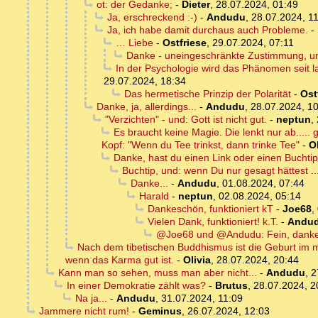
ot: der Gedanke;
-
Dieter
,
28.07.2024, 01:49
Ja, erschreckend :-)
-
Andudu
,
28.07.2024, 1
Ja, ich habe damit durchaus auch Probleme.
-
… Liebe
-
Ostfriese
,
29.07.2024, 07:11
Danke - uneingeschränkte Zustimmung, un
In der Psychologie wird das Phänomen seit la
29.07.2024, 18:34
Das hermetische Prinzip der Polarität
-
Ost
Danke, ja, allerdings...
-
Andudu
,
28.07.2024, 1
"Verzichten" - und: Gott ist nicht gut.
-
neptun
,
Es braucht keine Magie. Die lenkt nur ab....
Kopf: "Wenn du Tee trinkst, dann trinke Tee"
-
Ol
Danke, hast du einen Link oder einen Buchti
Buchtip, und: wenn Du nur gesagt hättest ..
Danke...
-
Andudu
,
01.08.2024, 07:44
Harald
-
neptun
,
02.08.2024, 05:14
Dankeschön, funktioniert kT
-
Joe68
,
Vielen Dank, funktioniert! k.T.
-
Andu
@Joe68 und @Andudu: Fein, danke.
Nach dem tibetischen Buddhismus ist die Geburt im 
wenn das Karma gut ist.
-
Olivia
,
28.07.2024, 20:44
Kann man so sehen, muss man aber nicht...
-
Andudu
,
2
In einer Demokratie zählt was?
-
Brutus
,
28.07.2024, 2
Na ja...
-
Andudu
,
31.07.2024, 11:09
Jammere nicht rum!
-
Geminus
,
26.07.2024, 12:03