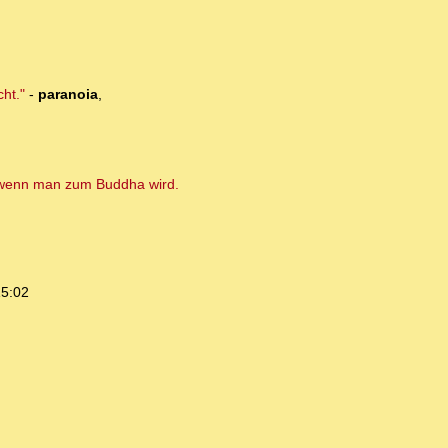
ht."
-
paranoia
,
f, wenn man zum Buddha wird.
15:02