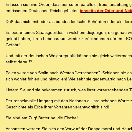
Erlassen sie eine Order, dass per sofort parallele, freie, unabhängi
entrissenen Deutschen Reichsgebieten
jenseits der Oder und Nei
Daß das nicht mit oder als bundesdeutsche Behörden oder als deren A
Es bedarf eines Staatsgebildes in welchem diejenigen, die genau wie 
gelebt haben, ihren Lebensraum wieder zurücknehmen dürfen - KOS
Gefahr!
Und mit der deutschen Wolgarepublik können sie gleich weiterma
selbst darauf?
Polen wurde von Stalin nach Westen "verschoben". Schieben sie es h
sich wohler fühlen und hinwollen! Wie sehr sie gegenwärtig nach L
Liefern Sie und sie bekommen zurück, was ihrer vorausgehenden T
Der respektvolle Umgang mit den Nationen all ihre schönen Worte zu
Geschichte als Erbe ihrer Vorfahren verantwortlich sind!
Sie sind am Zug! Butter bei die Fische!
Ansonsten werden Sie sich den Vorwurf der Doppelmoral und Heuch