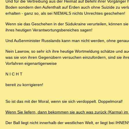
Und für die Vertreibung aus der Heimat auf Befehl ihrer Vorgänger 
Boden sondern den Aufenthalt auf Erden auch ohne Suizide zu ve
erhalten - ganz so, als sei NIEMALS nichts Unrechtes geschehen!
Wenn sie das Geschehen in der Südukraine verurteilen, können si
ihres heutigen Verantwortungsbereiches sagen!
Und Außenminister Russlands kann man nicht werden, ohne genaue
Nein Lawrow, so sehr ich ihre heutige Wortmeldung schätze und au
was sie von ihren Gegenübern versuchen einzufordern, sind sie ihr
Vorfahren eigenartigerweise
N I C H T
bereit zu korrigieren!
So ist das mit der Moral, wenn sie sich verdoppelt. Doppelmoral!
Wenn Sie liefern, dann bekommen sie auch was zurück (Karma) im 
Der Ball liegt nicht innerhalb der westlichen Welt, er liegt bei IHNEN!