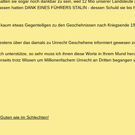
hatten sie sogar noch dankbar zu sein, weil 12 Mio unserer Landsleute 
rlassen hatten DANK EINES FÜHRERS STALIN - dessen Schuld sie bis h
e kaum etwas Gegenteiliges zu den Geschehnissen nach Kriegsende 19
stens über das damals zu Unrecht Geschehene informiert gewesen zu
ch unterstütze, so sehr muss ich ihnen diese Worte in Ihrem Mund he
erseits trotz Wissen um Millionenfachem Unrecht an Dritten begangen 
Guten wie im Schlechten!