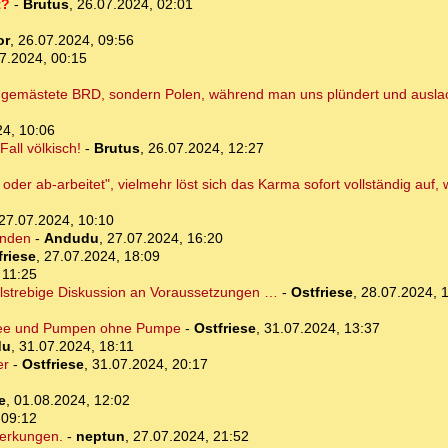
t?
-
Brutus
,
26.07.2024, 02:01
or
,
26.07.2024, 09:56
7.2024, 00:15
e gemästete BRD, sondern Polen, während man uns plündert und auslac
24, 10:06
all völkisch!
-
Brutus
,
26.07.2024, 12:27
der ab-arbeitet", vielmehr löst sich das Karma sofort vollständig au
27.07.2024, 10:10
ünden
-
Andudu
,
27.07.2024, 16:20
friese
,
27.07.2024, 18:09
 11:25
elstrebige Diskussion an Voraussetzungen …
-
Ostfriese
,
28.07.2024, 
see und Pumpen ohne Pumpe
-
Ostfriese
,
31.07.2024, 13:37
du
,
31.07.2024, 18:11
er
-
Ostfriese
,
31.07.2024, 20:17
e
,
01.08.2024, 12:02
 09:12
merkungen.
-
neptun
,
27.07.2024, 21:52