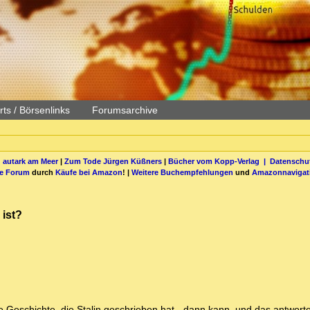
ts / Börsenlinks
Forumsarchive
 autark am Meer
|
Zum Tode Jürgen Küßners
|
Bücher vom Kopp-Verlag |
Datenschut
be Forum
durch
Käufe bei Amazon
! |
Weitere Buchempfehlungen
und
Amazonnavigat
ist?
Geschichte, die Stalin geschrieben hat - dann kann, und das antworte