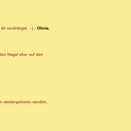
ir verdrängst. :-)
-
Olivia
,
 den Nagel eher auf den
en wiedergeboren werden,