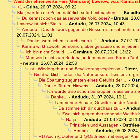
Weiß der ehrenwerte Herr (Genosse) Lawrow, was Karma is
+1
-
Griba
,
26.07.2024, 09:22
Klar, werden die Polen natürlich sofort mitmachen…
-
Kaladh
Du kennst doch das auserwählte Volk, oder?
-
Brutus
,
28.0
Lawrow ist nicht Stalin...
-
Andudu
,
26.07.2024, 10:43
Andudu: "Das Bollwerk gegen die Russen ist nicht mehr di
26.07.2024, 11:01
Danke, werd ich mir durchlesen k.T.
-
Andudu
,
27.07.20
Karma wirkt sowohl persönlich, aber genauso und in jedem F
Ich bin nicht Schuld ...
-
Geminus
,
26.07.2024, 13:22
Man wird nicht zum Buddha, indem man sein Karma "auf- o
-
neptun
,
26.07.2024, 22:59
ot.: Wiedergeburt und Bevölkerungsexplosion
-
Dieter
,
Nicht wirklich - oder: die Natur unserer Existenz ergr
Die Spaltung zugunsten eines Gefühls der …
-
Ost
Danke für den Hinweis...
-
Andudu
,
28.07.2024,
Ich würde also schon behaupten, dass eine zi
Danke...
-
Andudu
,
31.07.2024, 10:11
Lammende Schafe, Gewitter an der Nord
Da stimme ich dir durchaus zu...
-
Andu
Zwei sich gegenüberstehende Weltbild
Na ja...
-
Andudu
,
01.08.2024, 08:13
Prinzipien und Aussagen
-
Ostfries
Hmmm...
-
Andudu
,
05.08.2024,
+1! Auch @Dieter und @Ostfriese, mit einigen An