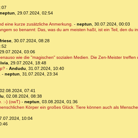
1:07
neptun
,
29.07.2024, 02:54
d eine kurze zusätzliche Anmerkung.
-
neptun
,
30.07.2024, 00:03
ngem so benannt: Das, was du am meisten haßt, ist ein Teil, den du in d
friese
,
30.07.2024, 08:28
0:52
29.07.2024, 03:06
. genauso wie die "magischen" sozialen Medien. Die Zen-Meister treffen
ivia
,
29.07.2024, 18:48
pp?
-
Andudu
,
31.07.2024, 10:40
.
-
neptun
,
31.07.2024, 23:34
02.08.2024, 07:41
du
,
02.08.2024, 08:38
 :-) (owT)
-
neptun
,
03.08.2024, 01:36
menschlichen Körper ein großes Glück. Tiere können auch als Mensch
7.07.2024, 10:04
0:46