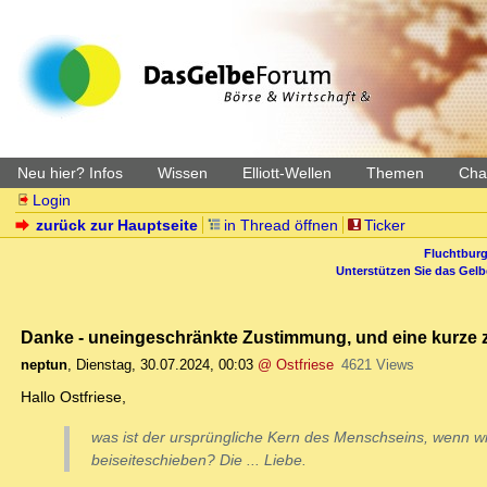
Neu hier? Infos
Wissen
Elliott-Wellen
Themen
Char
Login
zurück zur Hauptseite
in Thread öffnen
Ticker
Fluchtburg
Unterstützen Sie das Gel
Danke - uneingeschränkte Zustimmung, und eine kurze 
neptun
,
Dienstag, 30.07.2024, 00:03
@ Ostfriese
4621 Views
Hallo Ostfriese,
was ist der ursprüngliche Kern des Menschseins, wenn w
beiseiteschieben? Die ... Liebe.