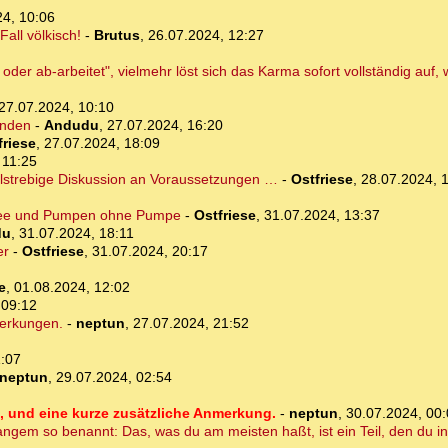
24, 10:06
all völkisch!
-
Brutus
,
26.07.2024, 12:27
der ab-arbeitet", vielmehr löst sich das Karma sofort vollständig au
27.07.2024, 10:10
ünden
-
Andudu
,
27.07.2024, 16:20
friese
,
27.07.2024, 18:09
 11:25
elstrebige Diskussion an Voraussetzungen …
-
Ostfriese
,
28.07.2024, 
see und Pumpen ohne Pumpe
-
Ostfriese
,
31.07.2024, 13:37
du
,
31.07.2024, 18:11
er
-
Ostfriese
,
31.07.2024, 20:17
e
,
01.08.2024, 12:02
 09:12
merkungen.
-
neptun
,
27.07.2024, 21:52
1:07
neptun
,
29.07.2024, 02:54
 und eine kurze zusätzliche Anmerkung.
-
neptun
,
30.07.2024, 00
ngem so benannt: Das, was du am meisten haßt, ist ein Teil, den du in d