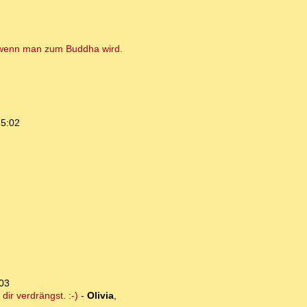
f, wenn man zum Buddha wird.
15:02
:03
ir verdrängst. :-)
-
Olivia
,