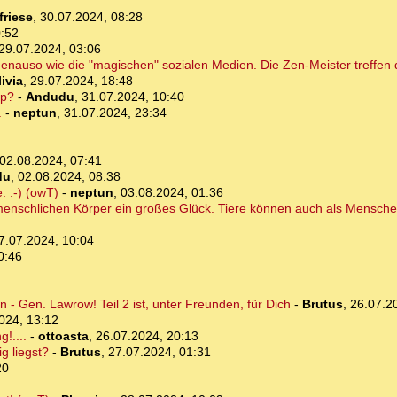
friese
,
30.07.2024, 08:28
0:52
29.07.2024, 03:06
. genauso wie die "magischen" sozialen Medien. Die Zen-Meister treffen
ivia
,
29.07.2024, 18:48
pp?
-
Andudu
,
31.07.2024, 10:40
.
-
neptun
,
31.07.2024, 23:34
02.08.2024, 07:41
du
,
02.08.2024, 08:38
 :-) (owT)
-
neptun
,
03.08.2024, 01:36
menschlichen Körper ein großes Glück. Tiere können auch als Mensch
7.07.2024, 10:04
0:46
- Gen. Lawrow! Teil 2 ist, unter Freunden, für Dich
-
Brutus
,
26.07.2
024, 13:12
!....
-
ottoasta
,
26.07.2024, 20:13
g liegst?
-
Brutus
,
27.07.2024, 01:31
20