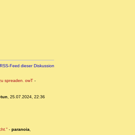
RSS-Feed dieser Diskussion
s zu spreaden. owT
-
ptun
,
25.07.2024, 22:36
ht."
-
paranoia
,