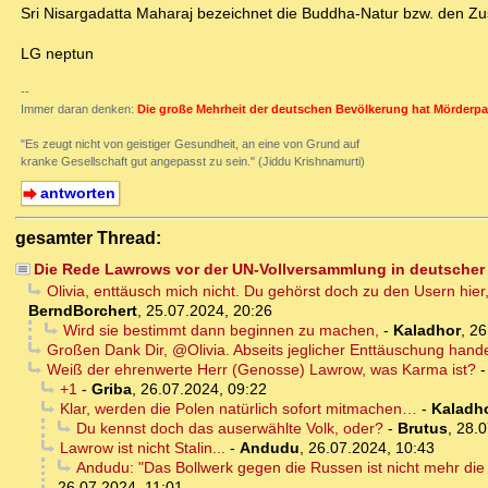
Sri Nisargadatta Maharaj bezeichnet die Buddha-Natur bzw. den Zus
LG neptun
--
Immer daran denken:
Die große Mehrheit der deutschen Bevölkerung hat Mörderpa
"Es zeugt nicht von geistiger Gesundheit, an eine von Grund auf
kranke Gesellschaft gut angepasst zu sein." (Jiddu Krishnamurti)
antworten
gesamter Thread:
Die Rede Lawrows vor der UN-Vollversammlung in deutscher
Olivia, enttäusch mich nicht. Du gehörst doch zu den Usern hier
BerndBorchert
,
25.07.2024, 20:26
Wird sie bestimmt dann beginnen zu machen,
-
Kaladhor
,
26
Großen Dank Dir, @Olivia. Abseits jeglicher Enttäuschung hande
Weiß der ehrenwerte Herr (Genosse) Lawrow, was Karma ist?
+1
-
Griba
,
26.07.2024, 09:22
Klar, werden die Polen natürlich sofort mitmachen…
-
Kaladh
Du kennst doch das auserwählte Volk, oder?
-
Brutus
,
28.0
Lawrow ist nicht Stalin...
-
Andudu
,
26.07.2024, 10:43
Andudu: "Das Bollwerk gegen die Russen ist nicht mehr di
26.07.2024, 11:01