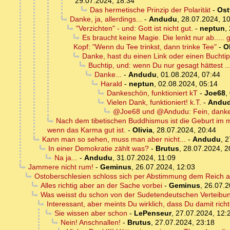
29.07.2024, 18:34
Das hermetische Prinzip der Polarität
-
Ost
Danke, ja, allerdings...
-
Andudu
,
28.07.2024, 1
"Verzichten" - und: Gott ist nicht gut.
-
neptun
,
Es braucht keine Magie. Die lenkt nur ab....
Kopf: "Wenn du Tee trinkst, dann trinke Tee"
-
Ol
Danke, hast du einen Link oder einen Buchti
Buchtip, und: wenn Du nur gesagt hättest ..
Danke...
-
Andudu
,
01.08.2024, 07:44
Harald
-
neptun
,
02.08.2024, 05:14
Dankeschön, funktioniert kT
-
Joe68
,
Vielen Dank, funktioniert! k.T.
-
Andu
@Joe68 und @Andudu: Fein, danke.
Nach dem tibetischen Buddhismus ist die Geburt im 
wenn das Karma gut ist.
-
Olivia
,
28.07.2024, 20:44
Kann man so sehen, muss man aber nicht...
-
Andudu
,
2
In einer Demokratie zählt was?
-
Brutus
,
28.07.2024, 2
Na ja...
-
Andudu
,
31.07.2024, 11:09
Jammere nicht rum!
-
Geminus
,
26.07.2024, 12:03
Ostoberschlesien schloss sich per Abstimmung dem Reich an 
Alles richtig aber an der Sache vorbei
-
Geminus
,
26.07.2
Was weisst du schon von der Sudetendeutschen Verteibung
Interessant, aber meints Du wirklich, dass Du damit richti
Sie wissen aber schon
-
LePenseur
,
27.07.2024, 12:
Nein! Anschnallen!
-
Brutus
,
27.07.2024, 23:18