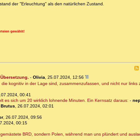
tand der "Erleuchtung" als den natürlichen Zustand.
rteien gewählt!
 Übersetzung.
-
Olivia
,
25.07.2024, 12:56
, die kognitiv in der Lage sind, zusammenzufassen, und nicht nur link
.07.2024, 00:41
lt es sich um 20 wirklich lohnende Minuten. Ein Kernsatz daraus:
-
ne
-
Brutus
,
26.07.2024, 02:01
or
,
26.07.2024, 09:56
7.2024, 00:15
e gemästete BRD, sondern Polen, während man uns plündert und auslac