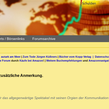
ts / Börsenlinks
Forumsarchive
 autark am Meer
|
Zum Tode Jürgen Küßners
|
Bücher vom Kopp-Verlag |
Datenschut
be Forum
durch
Käufe bei Amazon
! |
Weitere Buchempfehlungen
und
Amazonnavigat
zusätzliche Anmerkung.
ir das allgegenwärtige Spektakel mit seinen Orgien der Kommunikation