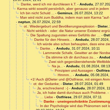
Danke, werd ich mir durchlesen k.T.
-
Andudu
,
27.07.20
Karma wirkt sowohl persönlich, aber genauso und in jedem F
Ich bin nicht Schuld ...
-
Geminus
,
26.07.2024, 13:22
Man wird nicht zum Buddha, indem man sein Karma "auf- o
-
neptun
,
26.07.2024, 22:59
ot.: Wiedergeburt und Bevölkerungsexplosion
-
Dieter
,
Nicht wirklich - oder: die Natur unserer Existenz ergr
Die Spaltung zugunsten eines Gefühls der …
-
Ost
Danke für den Hinweis...
-
Andudu
,
28.07.2024,
Ich würde also schon behaupten, dass eine zi
Danke...
-
Andudu
,
31.07.2024, 10:11
Lammende Schafe, Gewitter an der Nord
Da stimme ich dir durchaus zu...
-
Andu
Zwei sich gegenüberstehende Weltbild
Na ja...
-
Andudu
,
01.08.2024, 08:13
Prinzipien und Aussagen
-
Ostfries
Hmmm...
-
Andudu
,
05.08.2024,
+1! Auch @Dieter und @Ostfriese, mit einigen An
ot: der Gedanke;
-
Dieter
,
28.07.2024, 01:49
Ja, erschreckend :-)
-
Andudu
,
28.07.2024, 1
Ja, ich habe damit durchaus auch Probleme.
-
… Liebe
-
Ostfriese
,
29.07.2024, 07:11
Danke - uneingeschränkte Zustimmung,
In der Psychologie wird das Phänomen seit la