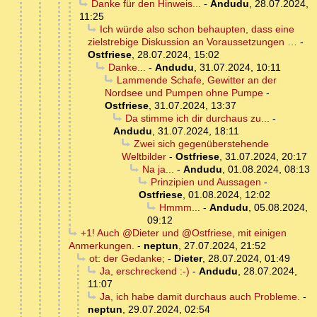
Danke für den Hinweis...
-
Andudu
,
28.07.2024,
11:25
Ich würde also schon behaupten, dass eine
zielstrebige Diskussion an Voraussetzungen …
-
Ostfriese
,
28.07.2024, 15:02
Danke...
-
Andudu
,
31.07.2024, 10:11
Lammende Schafe, Gewitter an der
Nordsee und Pumpen ohne Pumpe
-
Ostfriese
,
31.07.2024, 13:37
Da stimme ich dir durchaus zu...
-
Andudu
,
31.07.2024, 18:11
Zwei sich gegenüberstehende
Weltbilder
-
Ostfriese
,
31.07.2024, 20:17
Na ja...
-
Andudu
,
01.08.2024, 08:13
Prinzipien und Aussagen
-
Ostfriese
,
01.08.2024, 12:02
Hmmm...
-
Andudu
,
05.08.2024,
09:12
+1! Auch @Dieter und @Ostfriese, mit einigen
Anmerkungen.
-
neptun
,
27.07.2024, 21:52
ot: der Gedanke;
-
Dieter
,
28.07.2024, 01:49
Ja, erschreckend :-)
-
Andudu
,
28.07.2024,
11:07
Ja, ich habe damit durchaus auch Probleme.
-
neptun
,
29.07.2024, 02:54