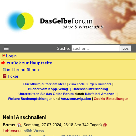
Suche:
Los
Login
zurück zur Hauptseite
in Thread öffnen
Ticker
Fluchtburg autark am Meer
|
Zum Tode Jürgen Küßners
|
Bücher vom Kopp-Verlag |
Datenschutzerklärung
Unterstützen Sie das Gelbe Forum
durch
Käufe bei Amazon
! |
Weitere Buchempfehlungen
und
Amazonnavigation
|
Cookie-Einstellungen
Nein! Anschnallen!
Brutus
,
Samstag, 27.07.2024, 23:18
(vor 742 Tagen)
@
LePenseur
5855 Views