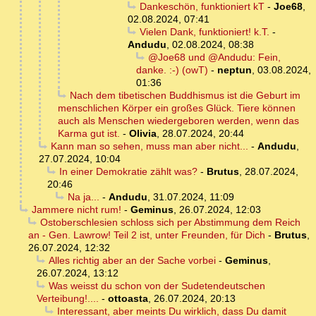
Dankeschön, funktioniert kT
-
Joe68
,
02.08.2024, 07:41
Vielen Dank, funktioniert! k.T.
-
Andudu
,
02.08.2024, 08:38
@Joe68 und @Andudu: Fein,
danke. :-) (owT)
-
neptun
,
03.08.2024,
01:36
Nach dem tibetischen Buddhismus ist die Geburt im
menschlichen Körper ein großes Glück. Tiere können
auch als Menschen wiedergeboren werden, wenn das
Karma gut ist.
-
Olivia
,
28.07.2024, 20:44
Kann man so sehen, muss man aber nicht...
-
Andudu
,
27.07.2024, 10:04
In einer Demokratie zählt was?
-
Brutus
,
28.07.2024,
20:46
Na ja...
-
Andudu
,
31.07.2024, 11:09
Jammere nicht rum!
-
Geminus
,
26.07.2024, 12:03
Ostoberschlesien schloss sich per Abstimmung dem Reich
an - Gen. Lawrow! Teil 2 ist, unter Freunden, für Dich
-
Brutus
,
26.07.2024, 12:32
Alles richtig aber an der Sache vorbei
-
Geminus
,
26.07.2024, 13:12
Was weisst du schon von der Sudetendeutschen
Verteibung!....
-
ottoasta
,
26.07.2024, 20:13
Interessant, aber meints Du wirklich, dass Du damit