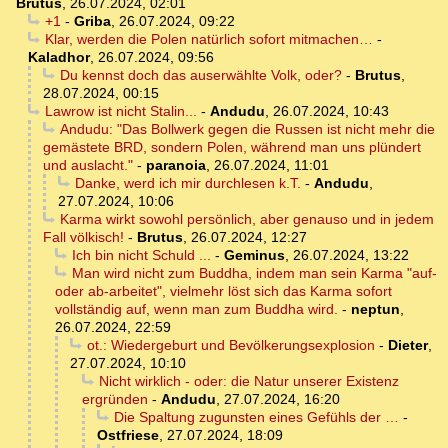
Brutus
,
26.07.2024, 02:01
+1
-
Griba
,
26.07.2024, 09:22
Klar, werden die Polen natürlich sofort mitmachen…
-
Kaladhor
,
26.07.2024, 09:56
Du kennst doch das auserwählte Volk, oder?
-
Brutus
,
28.07.2024, 00:15
Lawrow ist nicht Stalin...
-
Andudu
,
26.07.2024, 10:43
Andudu: "Das Bollwerk gegen die Russen ist nicht mehr die
gemästete BRD, sondern Polen, während man uns plündert
und auslacht."
-
paranoia
,
26.07.2024, 11:01
Danke, werd ich mir durchlesen k.T.
-
Andudu
,
27.07.2024, 10:06
Karma wirkt sowohl persönlich, aber genauso und in jedem
Fall völkisch!
-
Brutus
,
26.07.2024, 12:27
Ich bin nicht Schuld ...
-
Geminus
,
26.07.2024, 13:22
Man wird nicht zum Buddha, indem man sein Karma "auf-
oder ab-arbeitet", vielmehr löst sich das Karma sofort
vollständig auf, wenn man zum Buddha wird.
-
neptun
,
26.07.2024, 22:59
ot.: Wiedergeburt und Bevölkerungsexplosion
-
Dieter
,
27.07.2024, 10:10
Nicht wirklich - oder: die Natur unserer Existenz
ergründen
-
Andudu
,
27.07.2024, 16:20
Die Spaltung zugunsten eines Gefühls der …
-
Ostfriese
,
27.07.2024, 18:09