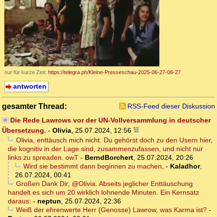
nur für kurze Zeit:
https://telegra.ph/Kleine-Presseschau-2025-06-27-06-27
antworten
gesamter Thread:
RSS-Feed dieser Diskussion
Die Rede Lawrows vor der UN-Vollversammlung in deutscher
Übersetzung.
-
Olivia
,
25.07.2024, 12:56
Olivia, enttäusch mich nicht. Du gehörst doch zu den Usern hier,
die kognitiv in der Lage sind, zusammenzufassen, und nicht nur
links zu spreaden. owT
-
BerndBorchert
,
25.07.2024, 20:26
Wird sie bestimmt dann beginnen zu machen,
-
Kaladhor
,
26.07.2024, 00:41
Großen Dank Dir, @Olivia. Abseits jeglicher Enttäuschung
handelt es sich um 20 wirklich lohnende Minuten. Ein Kernsatz
daraus:
-
neptun
,
25.07.2024, 22:36
Weiß der ehrenwerte Herr (Genosse) Lawrow, was Karma ist?
-