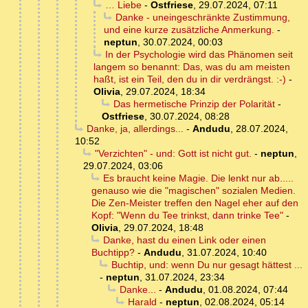
… Liebe
-
Ostfriese
,
29.07.2024, 07:11
Danke - uneingeschränkte Zustimmung,
und eine kurze zusätzliche Anmerkung.
-
neptun
,
30.07.2024, 00:03
In der Psychologie wird das Phänomen seit
langem so benannt: Das, was du am meisten
haßt, ist ein Teil, den du in dir verdrängst. :-)
-
Olivia
,
29.07.2024, 18:34
Das hermetische Prinzip der Polarität
-
Ostfriese
,
30.07.2024, 08:28
Danke, ja, allerdings...
-
Andudu
,
28.07.2024,
10:52
"Verzichten" - und: Gott ist nicht gut.
-
neptun
,
29.07.2024, 03:06
Es braucht keine Magie. Die lenkt nur ab.....
genauso wie die "magischen" sozialen Medien.
Die Zen-Meister treffen den Nagel eher auf den
Kopf: "Wenn du Tee trinkst, dann trinke Tee"
-
Olivia
,
29.07.2024, 18:48
Danke, hast du einen Link oder einen
Buchtipp?
-
Andudu
,
31.07.2024, 10:40
Buchtip, und: wenn Du nur gesagt hättest ...
-
neptun
,
31.07.2024, 23:34
Danke...
-
Andudu
,
01.08.2024, 07:44
Harald
-
neptun
,
02.08.2024, 05:14