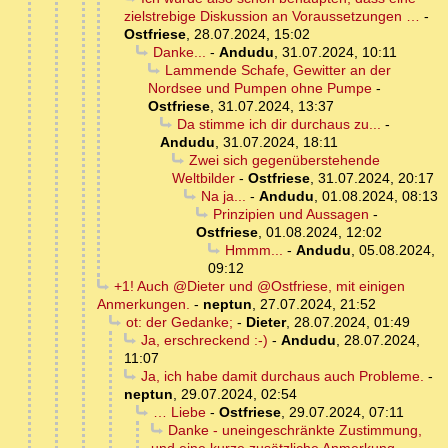
zielstrebige Diskussion an Voraussetzungen …
-
Ostfriese
,
28.07.2024, 15:02
Danke...
-
Andudu
,
31.07.2024, 10:11
Lammende Schafe, Gewitter an der
Nordsee und Pumpen ohne Pumpe
-
Ostfriese
,
31.07.2024, 13:37
Da stimme ich dir durchaus zu...
-
Andudu
,
31.07.2024, 18:11
Zwei sich gegenüberstehende
Weltbilder
-
Ostfriese
,
31.07.2024, 20:17
Na ja...
-
Andudu
,
01.08.2024, 08:13
Prinzipien und Aussagen
-
Ostfriese
,
01.08.2024, 12:02
Hmmm...
-
Andudu
,
05.08.2024,
09:12
+1! Auch @Dieter und @Ostfriese, mit einigen
Anmerkungen.
-
neptun
,
27.07.2024, 21:52
ot: der Gedanke;
-
Dieter
,
28.07.2024, 01:49
Ja, erschreckend :-)
-
Andudu
,
28.07.2024,
11:07
Ja, ich habe damit durchaus auch Probleme.
-
neptun
,
29.07.2024, 02:54
… Liebe
-
Ostfriese
,
29.07.2024, 07:11
Danke - uneingeschränkte Zustimmung,