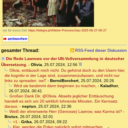
nur für kurze Zeit:
https://telegra.ph/Kleine-Presseschau-2025-06-27-06-27
antworten
gesamter Thread:
RSS-Feed dieser Diskussion
Die Rede Lawrows vor der UN-Vollversammlung in deutscher
Übersetzung.
-
Olivia
,
25.07.2024, 12:56
Olivia, enttäusch mich nicht. Du gehörst doch zu den Usern hier,
die kognitiv in der Lage sind, zusammenzufassen, und nicht nur
links zu spreaden. owT
-
BerndBorchert
,
25.07.2024, 20:26
Wird sie bestimmt dann beginnen zu machen,
-
Kaladhor
,
26.07.2024, 00:41
Großen Dank Dir, @Olivia. Abseits jeglicher Enttäuschung
handelt es sich um 20 wirklich lohnende Minuten. Ein Kernsatz
daraus:
-
neptun
,
25.07.2024, 22:36
Weiß der ehrenwerte Herr (Genosse) Lawrow, was Karma ist?
-
Brutus
,
26.07.2024, 02:01
+1
-
Griba
,
26.07.2024, 09:22
Klar, werden die Polen natürlich sofort mitmachen…
-