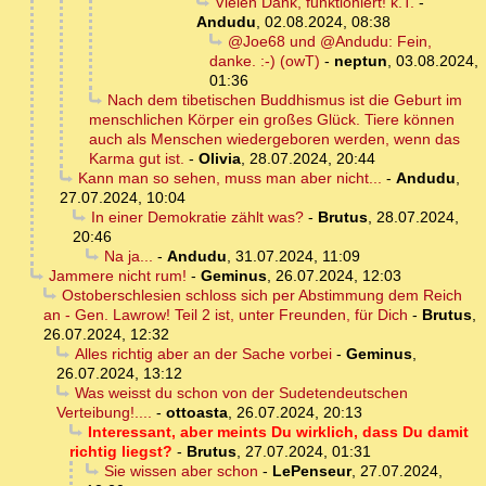
Vielen Dank, funktioniert! k.T.
-
Andudu
,
02.08.2024, 08:38
@Joe68 und @Andudu: Fein,
danke. :-) (owT)
-
neptun
,
03.08.2024,
01:36
Nach dem tibetischen Buddhismus ist die Geburt im
menschlichen Körper ein großes Glück. Tiere können
auch als Menschen wiedergeboren werden, wenn das
Karma gut ist.
-
Olivia
,
28.07.2024, 20:44
Kann man so sehen, muss man aber nicht...
-
Andudu
,
27.07.2024, 10:04
In einer Demokratie zählt was?
-
Brutus
,
28.07.2024,
20:46
Na ja...
-
Andudu
,
31.07.2024, 11:09
Jammere nicht rum!
-
Geminus
,
26.07.2024, 12:03
Ostoberschlesien schloss sich per Abstimmung dem Reich
an - Gen. Lawrow! Teil 2 ist, unter Freunden, für Dich
-
Brutus
,
26.07.2024, 12:32
Alles richtig aber an der Sache vorbei
-
Geminus
,
26.07.2024, 13:12
Was weisst du schon von der Sudetendeutschen
Verteibung!....
-
ottoasta
,
26.07.2024, 20:13
Interessant, aber meints Du wirklich, dass Du damit
richtig liegst?
-
Brutus
,
27.07.2024, 01:31
Sie wissen aber schon
-
LePenseur
,
27.07.2024,