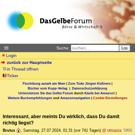
Suche:
Los
Login
zurück zur Hauptseite
in Thread öffnen
Ticker
Fluchtburg autark am Meer
|
Zum Tode Jürgen Küßners
|
Bücher vom Kopp-Verlag |
Datenschutzerklärung
Unterstützen Sie das Gelbe Forum
durch
Käufe bei Amazon
! |
Weitere Buchempfehlungen
und
Amazonnavigation
|
Cookie-Einstellungen
Interessant, aber meints Du wirklich, dass Du damit
richtig liegst?
Brutus
,
Samstag, 27.07.2024, 01:31
(vor 741 Tagen)
@ ottoasta
5860