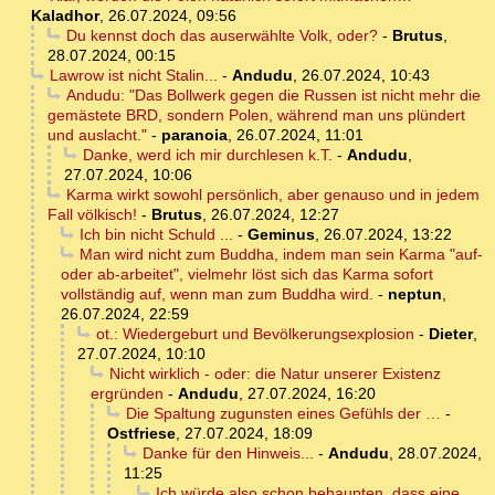
Kaladhor
,
26.07.2024, 09:56
Du kennst doch das auserwählte Volk, oder?
-
Brutus
,
28.07.2024, 00:15
Lawrow ist nicht Stalin...
-
Andudu
,
26.07.2024, 10:43
Andudu: "Das Bollwerk gegen die Russen ist nicht mehr die
gemästete BRD, sondern Polen, während man uns plündert
und auslacht."
-
paranoia
,
26.07.2024, 11:01
Danke, werd ich mir durchlesen k.T.
-
Andudu
,
27.07.2024, 10:06
Karma wirkt sowohl persönlich, aber genauso und in jedem
Fall völkisch!
-
Brutus
,
26.07.2024, 12:27
Ich bin nicht Schuld ...
-
Geminus
,
26.07.2024, 13:22
Man wird nicht zum Buddha, indem man sein Karma "auf-
oder ab-arbeitet", vielmehr löst sich das Karma sofort
vollständig auf, wenn man zum Buddha wird.
-
neptun
,
26.07.2024, 22:59
ot.: Wiedergeburt und Bevölkerungsexplosion
-
Dieter
,
27.07.2024, 10:10
Nicht wirklich - oder: die Natur unserer Existenz
ergründen
-
Andudu
,
27.07.2024, 16:20
Die Spaltung zugunsten eines Gefühls der …
-
Ostfriese
,
27.07.2024, 18:09
Danke für den Hinweis...
-
Andudu
,
28.07.2024,
11:25
Ich würde also schon behaupten, dass eine