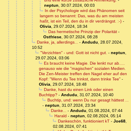
und eine kurze zusätzliche Anmerkung.
-
neptun
,
30.07.2024, 00:03
In der Psychologie wird das Phänomen seit
langem so benannt: Das, was du am meisten
haßt, ist ein Teil, den du in dir verdrängst. :-)
-
Olivia
,
29.07.2024, 18:34
Das hermetische Prinzip der Polarität
-
Ostfriese
,
30.07.2024, 08:28
Danke, ja, allerdings...
-
Andudu
,
28.07.2024,
10:52
"Verzichten" - und: Gott ist nicht gut.
-
neptun
,
29.07.2024, 03:06
Es braucht keine Magie. Die lenkt nur ab.....
genauso wie die "magischen" sozialen Medien.
Die Zen-Meister treffen den Nagel eher auf den
Kopf: "Wenn du Tee trinkst, dann trinke Tee"
-
Olivia
,
29.07.2024, 18:48
Danke, hast du einen Link oder einen
Buchtipp?
-
Andudu
,
31.07.2024, 10:40
Buchtip, und: wenn Du nur gesagt hättest ...
-
neptun
,
31.07.2024, 23:34
Danke...
-
Andudu
,
01.08.2024, 07:44
Harald
-
neptun
,
02.08.2024, 05:14
Dankeschön, funktioniert kT
-
Joe68
,
02.08.2024, 07:41