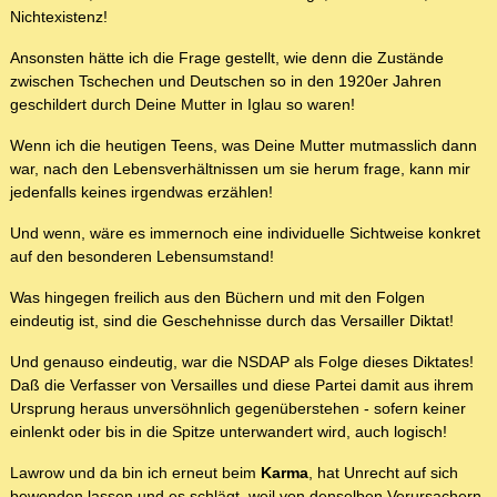
Nichtexistenz!
Ansonsten hätte ich die Frage gestellt, wie denn die Zustände
zwischen Tschechen und Deutschen so in den 1920er Jahren
geschildert durch Deine Mutter in Iglau so waren!
Wenn ich die heutigen Teens, was Deine Mutter mutmasslich dann
war, nach den Lebensverhältnissen um sie herum frage, kann mir
jedenfalls keines irgendwas erzählen!
Und wenn, wäre es immernoch eine individuelle Sichtweise konkret
auf den besonderen Lebensumstand!
Was hingegen freilich aus den Büchern und mit den Folgen
eindeutig ist, sind die Geschehnisse durch das Versailler Diktat!
Und genauso eindeutig, war die NSDAP als Folge dieses Diktates!
Daß die Verfasser von Versailles und diese Partei damit aus ihrem
Ursprung heraus unversöhnlich gegenüberstehen - sofern keiner
einlenkt oder bis in die Spitze unterwandert wird, auch logisch!
Lawrow und da bin ich erneut beim
Karma
, hat Unrecht auf sich
bewenden lassen und es schlägt,
weil von denselben Verursachern
,