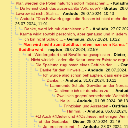
Klar, werden die Polen natürlich sofort mitmachen…
-
Kaladh
Du kennst doch das auserwählte Volk, oder?
-
Brutus
,
28.0
Lawrow ist nicht Stalin...
-
Andudu
,
26.07.2024, 10:43
Andudu: "Das Bollwerk gegen die Russen ist nicht mehr di
26.07.2024, 11:01
Danke, werd ich mir durchlesen k.T.
-
Andudu
,
27.07.20
Karma wirkt sowohl persönlich, aber genauso und in jedem F
Ich bin nicht Schuld ...
-
Geminus
,
26.07.2024, 13:22
Man wird nicht zum Buddha, indem man sein Karma "au
Buddha wird.
-
neptun
,
26.07.2024, 22:59
ot.: Wiedergeburt und Bevölkerungsexplosion
-
Dieter
,
Nicht wirklich - oder: die Natur unserer Existenz ergr
Die Spaltung zugunsten eines Gefühls der …
-
Ost
Danke für den Hinweis...
-
Andudu
,
28.07.2024,
Ich würde also schon behaupten, dass eine zi
Danke...
-
Andudu
,
31.07.2024, 10:11
Lammende Schafe, Gewitter an der Nord
Da stimme ich dir durchaus zu...
-
Andu
Zwei sich gegenüberstehende Weltbild
Na ja...
-
Andudu
,
01.08.2024, 08:13
Prinzipien und Aussagen
-
Ostfries
Hmmm...
-
Andudu
,
05.08.2024,
+1! Auch @Dieter und @Ostfriese, mit einigen An
ot: der Gedanke;
-
Dieter
,
28.07.2024, 01:49
Ja, erschreckend :-)
-
Andudu
,
28.07.2024, 1