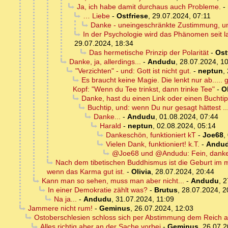
Ja, ich habe damit durchaus auch Probleme.
-
… Liebe
-
Ostfriese
,
29.07.2024, 07:11
Danke - uneingeschränkte Zustimmung, un
In der Psychologie wird das Phänomen seit la
29.07.2024, 18:34
Das hermetische Prinzip der Polarität
-
Ost
Danke, ja, allerdings...
-
Andudu
,
28.07.2024, 1
"Verzichten" - und: Gott ist nicht gut.
-
neptun
,
Es braucht keine Magie. Die lenkt nur ab....
Kopf: "Wenn du Tee trinkst, dann trinke Tee"
-
Ol
Danke, hast du einen Link oder einen Buchti
Buchtip, und: wenn Du nur gesagt hättest ..
Danke...
-
Andudu
,
01.08.2024, 07:44
Harald
-
neptun
,
02.08.2024, 05:14
Dankeschön, funktioniert kT
-
Joe68
,
Vielen Dank, funktioniert! k.T.
-
Andu
@Joe68 und @Andudu: Fein, danke.
Nach dem tibetischen Buddhismus ist die Geburt im 
wenn das Karma gut ist.
-
Olivia
,
28.07.2024, 20:44
Kann man so sehen, muss man aber nicht...
-
Andudu
,
2
In einer Demokratie zählt was?
-
Brutus
,
28.07.2024, 2
Na ja...
-
Andudu
,
31.07.2024, 11:09
Jammere nicht rum!
-
Geminus
,
26.07.2024, 12:03
Ostoberschlesien schloss sich per Abstimmung dem Reich an 
Alles richtig aber an der Sache vorbei
-
Geminus
,
26.07.2