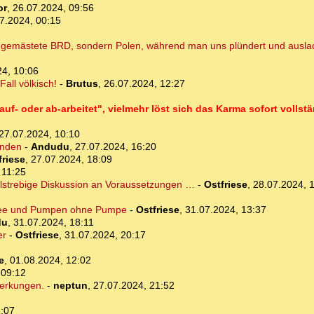
or
,
26.07.2024, 09:56
7.2024, 00:15
e gemästete BRD, sondern Polen, während man uns plündert und auslac
24, 10:06
all völkisch!
-
Brutus
,
26.07.2024, 12:27
f- oder ab-arbeitet", vielmehr löst sich das Karma sofort volls
27.07.2024, 10:10
ünden
-
Andudu
,
27.07.2024, 16:20
friese
,
27.07.2024, 18:09
 11:25
elstrebige Diskussion an Voraussetzungen …
-
Ostfriese
,
28.07.2024, 
see und Pumpen ohne Pumpe
-
Ostfriese
,
31.07.2024, 13:37
du
,
31.07.2024, 18:11
er
-
Ostfriese
,
31.07.2024, 20:17
e
,
01.08.2024, 12:02
 09:12
merkungen.
-
neptun
,
27.07.2024, 21:52
1:07