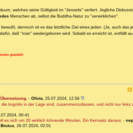
ividuum, welches seine Gültigkeit im "Jenseits" verliert. Jegliche Diskuss
jedes
Menschen ab, selbst die Buddha-Natur zu "verwirklichen".
bewußt, dennoch ist es das letztliche Ziel eines jeden. (Ja, auch das j
 dafür, daß "man" wiedergeboren wird. Sobald es erreicht ist, entfällt au
rteien gewählt!
 Übersetzung.
-
Olivia
,
25.07.2024, 12:56
, die kognitiv in der Lage sind, zusammenzufassen, und nicht nur link
.07.2024, 00:41
lt es sich um 20 wirklich lohnende Minuten. Ein Kernsatz daraus:
-
ne
-
Brutus
,
26.07.2024, 02:01