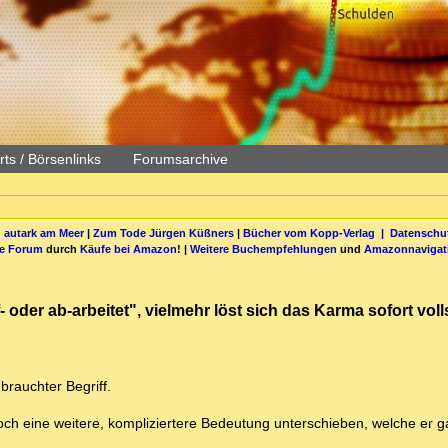
ts / Börsenlinks
Forumsarchive
 autark am Meer
|
Zum Tode Jürgen Küßners
|
Bücher vom Kopp-Verlag |
Datenschut
be Forum
durch
Käufe bei Amazon
! |
Weitere Buchempfehlungen
und
Amazonnavigat
der ab-arbeitet", vielmehr löst sich das Karma sofort vol
brauchter Begriff.
ch eine weitere, kompliziertere Bedeutung unterschieben, welche er ga