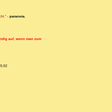
ht."
-
paranoia
,
tändig auf, wenn man zum
15:02