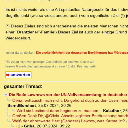
Es ist nichts weiter als eine Art spirituelles Naturgesetz für das Ind
Begriffe lenkt (wie so vieles andere auch) vom eigentlichen Ziel (*)
(*) Dieses Zieles sind sich anscheinend die meisten Menschen nicht 
einer "Drahtzieher"-Familie!) Dieses Ziel ist auch der einzige Grund
Wiedergeburt.
--
Immer daran denken:
Die große Mehrheit der deutschen Bevölkerung hat Mörderpa
"Es zeugt nicht von geistiger Gesundheit, an eine von Grund auf
kranke Gesellschaft gut angepasst zu sein." (Jiddu Krishnamurti)
antworten
gesamter Thread:
Die Rede Lawrows vor der UN-Vollversammlung in deutscher
Olivia, enttäusch mich nicht. Du gehörst doch zu den Usern hier
BerndBorchert
,
25.07.2024, 20:26
Wird sie bestimmt dann beginnen zu machen,
-
Kaladhor
,
26
Großen Dank Dir, @Olivia. Abseits jeglicher Enttäuschung hande
Weiß der ehrenwerte Herr (Genosse) Lawrow, was Karma ist?
+1
-
Griba
,
26.07.2024, 09:22