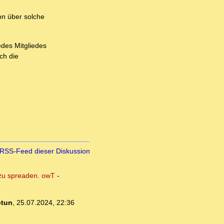
ion über solche
edes Mitgliedes
ch die
RSS-Feed dieser Diskussion
s zu spreaden. owT
-
ptun
,
25.07.2024, 22:36