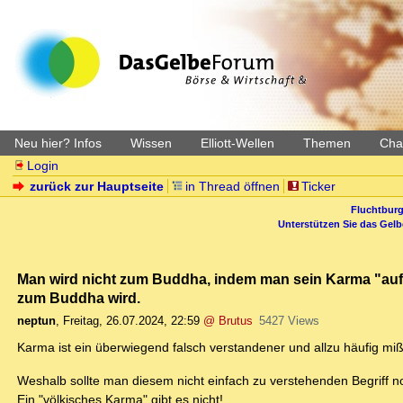
Neu hier? Infos
Wissen
Elliott-Wellen
Themen
Char
Login
zurück zur Hauptseite
in Thread öffnen
Ticker
Fluchtburg
Unterstützen Sie das Gel
Man wird nicht zum Buddha, indem man sein Karma "auf- o
zum Buddha wird.
neptun
,
Freitag, 26.07.2024, 22:59
@ Brutus
5427 Views
Karma ist ein überwiegend falsch verstandener und allzu häufig miß
Weshalb sollte man diesem nicht einfach zu verstehenden Begriff no
Ein "völkisches Karma" gibt es nicht!