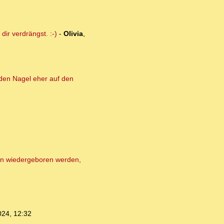
ir verdrängst. :-)
-
Olivia
,
 den Nagel eher auf den
en wiedergeboren werden,
024, 12:32