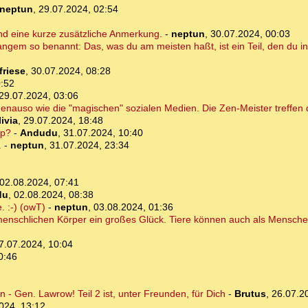
neptun
,
29.07.2024, 02:54
d eine kurze zusätzliche Anmerkung.
-
neptun
,
30.07.2024, 00:03
ngem so benannt: Das, was du am meisten haßt, ist ein Teil, den du in d
friese
,
30.07.2024, 08:28
0:52
29.07.2024, 03:06
. genauso wie die "magischen" sozialen Medien. Die Zen-Meister treffen
ivia
,
29.07.2024, 18:48
pp?
-
Andudu
,
31.07.2024, 10:40
.
-
neptun
,
31.07.2024, 23:34
02.08.2024, 07:41
du
,
02.08.2024, 08:38
 :-) (owT)
-
neptun
,
03.08.2024, 01:36
menschlichen Körper ein großes Glück. Tiere können auch als Mensch
7.07.2024, 10:04
0:46
- Gen. Lawrow! Teil 2 ist, unter Freunden, für Dich
-
Brutus
,
26.07.2
024, 13:12