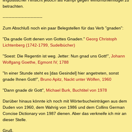
linguistischer Hinsicht jedoch als Kampf gegen Windmühlenflügel zu
betrachten.
---------------------------
Zum Abschluß noch ein paar Belegstellen für das Verb "gnaden":
"Da gnade Gott denen von Gottes Gnaden."
Georg Christoph
Lichtenberg (1742-1799, Sudelbücher)
"Soest: Die Regentin ist weg. Jetter: Nun gnad uns Gott!",
Johann
Wolfgang Goethe, Egmont IV, 1788
"In einer Stunde steht es [das Gesindel] hier angetreten, sonst
gnade Ihnen Gott!",
Bruno Apitz, Nackt unter Wölfen, 1960
"Dann gnade dir Gott",
Michael Burk, Buchtitel von 1978
Darüber hinaus könnte ich noch mit Wörterbucheinträgen aus dem
Duden von 1960, dem Wahrig von 1986 und dem Collins German
Concise Dictionary von 1987 dienen. Aber das verkneife ich mir an
dieser Stelle.
Gruß,