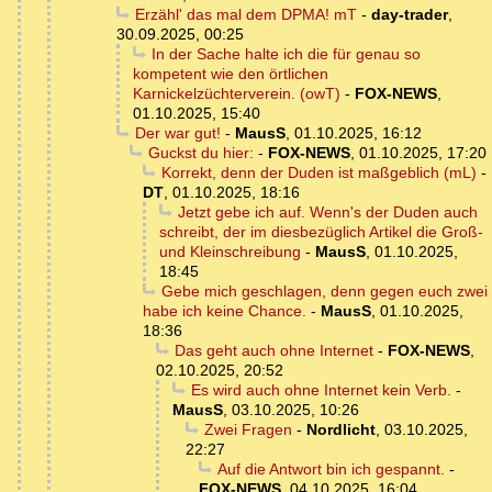
Erzähl' das mal dem DPMA! mT
-
day-trader
,
30.09.2025, 00:25
In der Sache halte ich die für genau so
kompetent wie den örtlichen
Karnickelzüchterverein. (owT)
-
FOX-NEWS
,
01.10.2025, 15:40
Der war gut!
-
MausS
,
01.10.2025, 16:12
Guckst du hier:
-
FOX-NEWS
,
01.10.2025, 17:20
Korrekt, denn der Duden ist maßgeblich (mL)
-
DT
,
01.10.2025, 18:16
Jetzt gebe ich auf. Wenn's der Duden auch
schreibt, der im diesbezüglich Artikel die Groß-
und Kleinschreibung
-
MausS
,
01.10.2025,
18:45
Gebe mich geschlagen, denn gegen euch zwei
habe ich keine Chance.
-
MausS
,
01.10.2025,
18:36
Das geht auch ohne Internet
-
FOX-NEWS
,
02.10.2025, 20:52
Es wird auch ohne Internet kein Verb.
-
MausS
,
03.10.2025, 10:26
Zwei Fragen
-
Nordlicht
,
03.10.2025,
22:27
Auf die Antwort bin ich gespannt.
-
FOX-NEWS
,
04.10.2025, 16:04