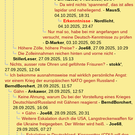
Da wird nichts 'spannend', das ist alles
lapidar und naheliegend.
-
MausS
,
04.10.2025, 18:31
Erkenntnisse
-
Nordlicht
,
04.10.2025, 23:47
Nur mal so, habe bei mir angefangen und
versucht, meine Deutsch-Kenntnisse zu prüfen
-
D-Marker
,
03.10.2025, 00:25
Höhere Zölle, höhere Preise?
-
Joe68
,
27.09.2025, 10:29
Die Zolleinnahmen reichen hinten und vorne nicht
-
StillerLeser
,
27.09.2025, 15:13
Nichts, ausser rote Ohren und geföhnte Frisuren?
-
stokk'
,
27.09.2025, 12:04
Ich bekomme ausnahmsweise mal wirklich persönliche Angst:
vor einem Krieg der europäischen NATO gegen Russland
-
BerndBorchert
,
28.09.2025, 11:57
Gähn
-
Ankawor
,
28.09.2025, 12:57
Keine Ahnung, warum Du bei der Vorstellung eines Krieges
Deutschland/Russland mit Gähnen reagierst
-
BerndBorchert
,
28.09.2025, 16:06
+ Gähn
-
Joe68
,
28.09.2025, 20:31
Weitere Eskalation durch die USA, Langstreckenwaffen für
die Ukraine freigegeben. Der Winter wird heiß.
-
Joe68
,
29.09.2025, 07:27
Eskalation in Deutschland: Kiesewetter (CDU) will den