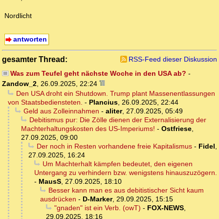
Nordlicht
antworten
gesamter Thread:
RSS-Feed dieser Diskussion
Was zum Teufel geht nächste Woche in den USA ab?
-
Zandow_2
,
26.09.2025, 22:24
Den USA droht ein Shutdown. Trump plant Massenentlassungen
von Staatsbediensteten.
-
Plancius
,
26.09.2025, 22:44
Geld aus Zolleinnahmen
-
aliter
,
27.09.2025, 05:49
Debitismus pur: Die Zölle dienen der Externalisierung der
Machterhaltungskosten des US-Imperiums!
-
Ostfriese
,
27.09.2025, 09:00
Der noch in Resten vorhandene freie Kapitalismus
-
Fidel
,
27.09.2025, 16:24
Um Machterhalt kämpfen bedeutet, den eigenen
Untergang zu verhindern bzw. wenigstens hinauszuzögern.
-
MausS
,
27.09.2025, 18:10
Besser kann man es aus debitistischer Sicht kaum
ausdrücken
-
D-Marker
,
29.09.2025, 15:15
"gnaden" ist ein Verb. (owT)
-
FOX-NEWS
,
29.09.2025, 18:16