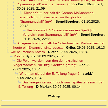
"Spannungsfall" ausrufen lassen (mV)
-
BerndBorchert
,
30.09.2025, 21:09
Dieser Youtuber hält die Corona-Maßnahmen
ebenfalls für Kindergarten im Vergleich zum
"Spannungsfall" (mV)
-
BerndBorchert
,
01.10.2025,
20:45
Rechtsanwalt: "Corona war nur ein Spaß [im
Vergleich zum Spannungsfall]" (mV)
-
BerndBorchert
,
01.10.2025, 22:33
Ausgerechnet der östliche Scharfmacher Medwedjew hat
heute ein Expansionsinteresse...
-
Griba
,
29.09.2025, 16:13
wie bei meinen Kötern
-
Dieter
,
28.09.2025, 13:04
Polen
-
Sylvia
,
28.09.2025, 23:23
Die Polen wurden, von den demokratischen
Siegermächten, NIE bzgl Grenzen gefragt
-
Joe68
,
29.09.2025, 10:04
Wird man sie bei der 5. Teilung fragen?
-
stokk'
,
29.09.2025, 10:48
Das kriegen wir auch noch raus, spätestens nach der
9. Teilung
-
D-Marker
,
30.09.2025, 00:14
Werbung