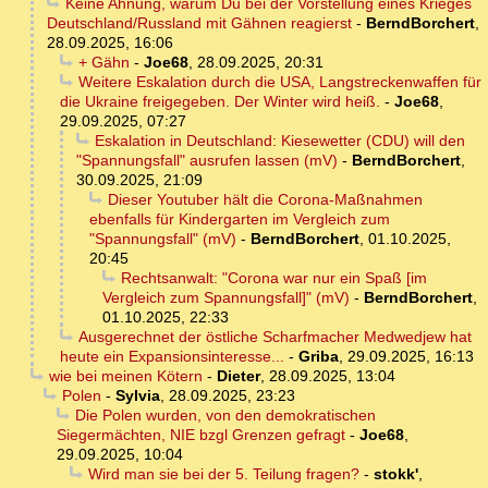
Keine Ahnung, warum Du bei der Vorstellung eines Krieges
Deutschland/Russland mit Gähnen reagierst
-
BerndBorchert
,
28.09.2025, 16:06
+ Gähn
-
Joe68
,
28.09.2025, 20:31
Weitere Eskalation durch die USA, Langstreckenwaffen für
die Ukraine freigegeben. Der Winter wird heiß.
-
Joe68
,
29.09.2025, 07:27
Eskalation in Deutschland: Kiesewetter (CDU) will den
"Spannungsfall" ausrufen lassen (mV)
-
BerndBorchert
,
30.09.2025, 21:09
Dieser Youtuber hält die Corona-Maßnahmen
ebenfalls für Kindergarten im Vergleich zum
"Spannungsfall" (mV)
-
BerndBorchert
,
01.10.2025,
20:45
Rechtsanwalt: "Corona war nur ein Spaß [im
Vergleich zum Spannungsfall]" (mV)
-
BerndBorchert
,
01.10.2025, 22:33
Ausgerechnet der östliche Scharfmacher Medwedjew hat
heute ein Expansionsinteresse...
-
Griba
,
29.09.2025, 16:13
wie bei meinen Kötern
-
Dieter
,
28.09.2025, 13:04
Polen
-
Sylvia
,
28.09.2025, 23:23
Die Polen wurden, von den demokratischen
Siegermächten, NIE bzgl Grenzen gefragt
-
Joe68
,
29.09.2025, 10:04
Wird man sie bei der 5. Teilung fragen?
-
stokk'
,