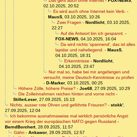
Das geht auch ohne Internet
-
FOX-NEWS
,
02.10.2025, 20:52
Es wird auch ohne Internet kein Verb.
-
MausS
,
03.10.2025, 10:26
Zwei Fragen
-
Nordlicht
,
03.10.2025,
22:27
Auf die Antwort bin ich gespannt.
-
FOX-NEWS
,
04.10.2025, 16:04
Da wird nichts 'spannend', das ist alles
lapidar und naheliegend.
-
MausS
,
04.10.2025, 18:31
Erkenntnisse
-
Nordlicht
,
04.10.2025, 23:47
Nur mal so, habe bei mir angefangen und
versucht, meine Deutsch-Kenntnisse zu prüfen
-
D-Marker
,
03.10.2025, 00:25
Höhere Zölle, höhere Preise?
-
Joe68
,
27.09.2025, 10:29
Die Zolleinnahmen reichen hinten und vorne nicht
-
StillerLeser
,
27.09.2025, 15:13
Nichts, ausser rote Ohren und geföhnte Frisuren?
-
stokk'
,
27.09.2025, 12:04
Ich bekomme ausnahmsweise mal wirklich persönliche Angst:
vor einem Krieg der europäischen NATO gegen Russland
-
BerndBorchert
,
28.09.2025, 11:57
Gähn
-
Ankawor
,
28.09.2025, 12:57