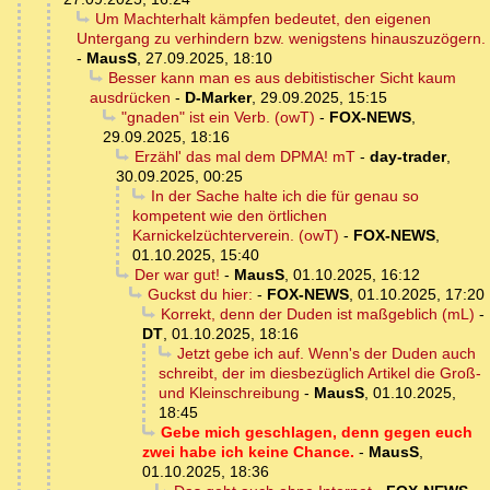
Um Machterhalt kämpfen bedeutet, den eigenen
Untergang zu verhindern bzw. wenigstens hinauszuzögern.
-
MausS
,
27.09.2025, 18:10
Besser kann man es aus debitistischer Sicht kaum
ausdrücken
-
D-Marker
,
29.09.2025, 15:15
"gnaden" ist ein Verb. (owT)
-
FOX-NEWS
,
29.09.2025, 18:16
Erzähl' das mal dem DPMA! mT
-
day-trader
,
30.09.2025, 00:25
In der Sache halte ich die für genau so
kompetent wie den örtlichen
Karnickelzüchterverein. (owT)
-
FOX-NEWS
,
01.10.2025, 15:40
Der war gut!
-
MausS
,
01.10.2025, 16:12
Guckst du hier:
-
FOX-NEWS
,
01.10.2025, 17:20
Korrekt, denn der Duden ist maßgeblich (mL)
-
DT
,
01.10.2025, 18:16
Jetzt gebe ich auf. Wenn's der Duden auch
schreibt, der im diesbezüglich Artikel die Groß-
und Kleinschreibung
-
MausS
,
01.10.2025,
18:45
Gebe mich geschlagen, denn gegen euch
zwei habe ich keine Chance.
-
MausS
,
01.10.2025, 18:36