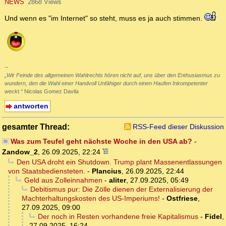
NEWS
2868 Views
Und wenn es "im Internet" so steht, muss es ja auch stimmen.
--
„Wir Feinde des allgemeinen Wahlrechts hören nicht auf, uns über den Enthusiasmus zu
wundern, den die Wahl einer Handvoll Unfähiger durch einen Haufen Inkompetenter
weckt.“
Nicolas Gomez Davila
antworten
gesamter Thread:
RSS-Feed dieser Diskussion
Was zum Teufel geht nächste Woche in den USA ab?
-
Zandow_2
,
26.09.2025, 22:24
Den USA droht ein Shutdown. Trump plant Massenentlassungen
von Staatsbediensteten.
-
Plancius
,
26.09.2025, 22:44
Geld aus Zolleinnahmen
-
aliter
,
27.09.2025, 05:49
Debitismus pur: Die Zölle dienen der Externalisierung der
Machterhaltungskosten des US-Imperiums!
-
Ostfriese
,
27.09.2025, 09:00
Der noch in Resten vorhandene freie Kapitalismus
-
Fidel
,
27.09.2025, 16:24