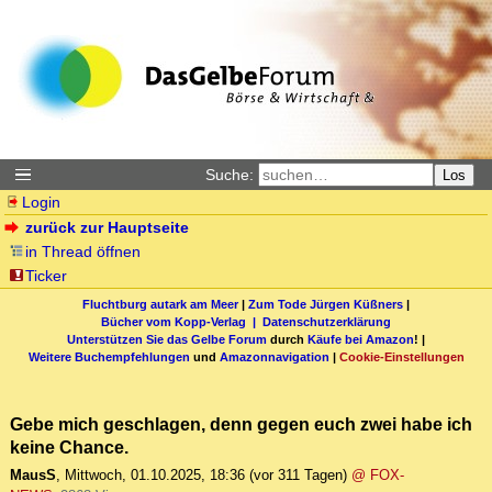
Suche:
Los
Login
zurück zur Hauptseite
in Thread öffnen
Ticker
Fluchtburg autark am Meer
|
Zum Tode Jürgen Küßners
|
Bücher vom Kopp-Verlag |
Datenschutzerklärung
Unterstützen Sie das Gelbe Forum
durch
Käufe bei Amazon
! |
Weitere Buchempfehlungen
und
Amazonnavigation
|
Cookie-Einstellungen
Gebe mich geschlagen, denn gegen euch zwei habe ich
keine Chance.
MausS
,
Mittwoch, 01.10.2025, 18:36
(vor 311 Tagen)
@ FOX-