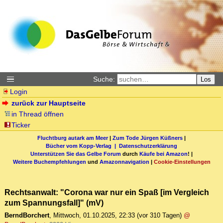
Suche:
Los
Login
zurück zur Hauptseite
in Thread öffnen
Ticker
Fluchtburg autark am Meer
|
Zum Tode Jürgen Küßners
|
Bücher vom Kopp-Verlag |
Datenschutzerklärung
Unterstützen Sie das Gelbe Forum
durch
Käufe bei Amazon
! |
Weitere Buchempfehlungen
und
Amazonnavigation
|
Cookie-Einstellungen
Rechtsanwalt: "Corona war nur ein Spaß [im Vergleich
zum Spannungsfall]" (mV)
BerndBorchert
,
Mittwoch, 01.10.2025, 22:33
(vor 310 Tagen)
@