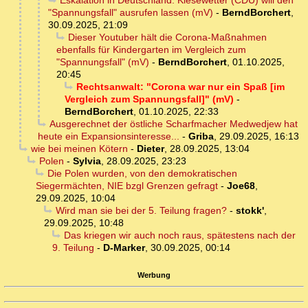
Eskalation in Deutschland: Kiesewetter (CDU) will den
"Spannungsfall" ausrufen lassen (mV)
-
BerndBorchert
,
30.09.2025, 21:09
Dieser Youtuber hält die Corona-Maßnahmen
ebenfalls für Kindergarten im Vergleich zum
"Spannungsfall" (mV)
-
BerndBorchert
,
01.10.2025,
20:45
Rechtsanwalt: "Corona war nur ein Spaß [im
Vergleich zum Spannungsfall]" (mV)
-
BerndBorchert
,
01.10.2025, 22:33
Ausgerechnet der östliche Scharfmacher Medwedjew hat
heute ein Expansionsinteresse...
-
Griba
,
29.09.2025, 16:13
wie bei meinen Kötern
-
Dieter
,
28.09.2025, 13:04
Polen
-
Sylvia
,
28.09.2025, 23:23
Die Polen wurden, von den demokratischen
Siegermächten, NIE bzgl Grenzen gefragt
-
Joe68
,
29.09.2025, 10:04
Wird man sie bei der 5. Teilung fragen?
-
stokk'
,
29.09.2025, 10:48
Das kriegen wir auch noch raus, spätestens nach der
9. Teilung
-
D-Marker
,
30.09.2025, 00:14
Werbung