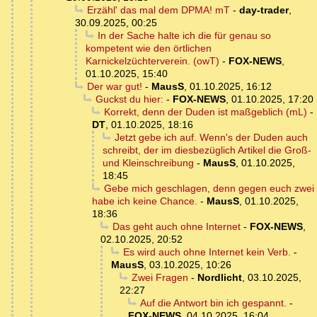
Erzähl' das mal dem DPMA! mT
-
day-trader
,
30.09.2025, 00:25
In der Sache halte ich die für genau so
kompetent wie den örtlichen
Karnickelzüchterverein. (owT)
-
FOX-NEWS
,
01.10.2025, 15:40
Der war gut!
-
MausS
,
01.10.2025, 16:12
Guckst du hier:
-
FOX-NEWS
,
01.10.2025, 17:20
Korrekt, denn der Duden ist maßgeblich (mL)
-
DT
,
01.10.2025, 18:16
Jetzt gebe ich auf. Wenn's der Duden auch
schreibt, der im diesbezüglich Artikel die Groß-
und Kleinschreibung
-
MausS
,
01.10.2025,
18:45
Gebe mich geschlagen, denn gegen euch zwei
habe ich keine Chance.
-
MausS
,
01.10.2025,
18:36
Das geht auch ohne Internet
-
FOX-NEWS
,
02.10.2025, 20:52
Es wird auch ohne Internet kein Verb.
-
MausS
,
03.10.2025, 10:26
Zwei Fragen
-
Nordlicht
,
03.10.2025,
22:27
Auf die Antwort bin ich gespannt.
-
FOX-NEWS
,
04.10.2025, 16:04