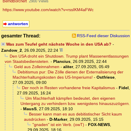
BerndBorchert
2900 Views
https://www.youtube.com/watch?v=rssIKM4aFWc
antworten
gesamter Thread:
RSS-Feed dieser Diskussion
Was zum Teufel geht nächste Woche in den USA ab?
-
Zandow_2
,
26.09.2025, 22:24
Den USA droht ein Shutdown. Trump plant Massenentlassungen
von Staatsbediensteten.
-
Plancius
,
26.09.2025, 22:44
Geld aus Zolleinnahmen
-
aliter
,
27.09.2025, 05:49
Debitismus pur: Die Zölle dienen der Externalisierung der
Machterhaltungskosten des US-Imperiums!
-
Ostfriese
,
27.09.2025, 09:00
Der noch in Resten vorhandene freie Kapitalismus
-
Fidel
,
27.09.2025, 16:24
Um Machterhalt kämpfen bedeutet, den eigenen
Untergang zu verhindern bzw. wenigstens hinauszuzögern.
-
MausS
,
27.09.2025, 18:10
Besser kann man es aus debitistischer Sicht kaum
ausdrücken
-
D-Marker
,
29.09.2025, 15:15
"gnaden" ist ein Verb. (owT)
-
FOX-NEWS
,
29.09.2025, 18:16