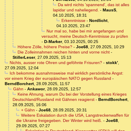
Da wird nichts 'spannend', das ist alles
lapidar und naheliegend.
-
MausS
,
04.10.2025, 18:31
Erkenntnisse
-
Nordlicht
,
04.10.2025, 23:47
Nur mal so, habe bei mir angefangen und
versucht, meine Deutsch-Kenntnisse zu prüfen
-
D-Marker
,
03.10.2025, 00:25
Höhere Zölle, höhere Preise?
-
Joe68
,
27.09.2025, 10:29
Die Zolleinnahmen reichen hinten und vorne nicht
-
StillerLeser
,
27.09.2025, 15:13
Nichts, ausser rote Ohren und geföhnte Frisuren?
-
stokk'
,
27.09.2025, 12:04
Ich bekomme ausnahmsweise mal wirklich persönliche Angst:
vor einem Krieg der europäischen NATO gegen Russland
-
BerndBorchert
,
28.09.2025, 11:57
Gähn
-
Ankawor
,
28.09.2025, 12:57
Keine Ahnung, warum Du bei der Vorstellung eines Krieges
Deutschland/Russland mit Gähnen reagierst
-
BerndBorchert
,
28.09.2025, 16:06
+ Gähn
-
Joe68
,
28.09.2025, 20:31
Weitere Eskalation durch die USA, Langstreckenwaffen für
die Ukraine freigegeben. Der Winter wird heiß.
-
Joe68
,
29.09.2025, 07:27