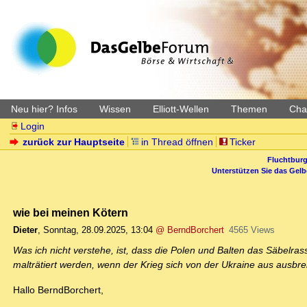
Neu hier? Infos
Wissen
Elliott-Wellen
Themen
Char
Login
zurück zur Hauptseite
in Thread öffnen
Ticker
Fluchtburg
Unterstützen Sie das Gel
wie bei meinen Kötern
Dieter
,
Sonntag, 28.09.2025, 13:04
@ BerndBorchert
4565 Views
Was ich nicht verstehe, ist, dass die Polen und Balten das Säbelra
malträtiert werden, wenn der Krieg sich von der Ukraine aus ausbrei
Hallo BerndBorchert,