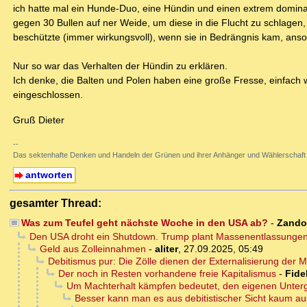
ich hatte mal ein Hunde-Duo, eine Hündin und einen extrem domin
gegen 30 Bullen auf ner Weide, um diese in die Flucht zu schlagen,
beschützte (immer wirkungsvoll), wenn sie in Bedrängnis kam, anson
Nur so war das Verhalten der Hündin zu erklären.
Ich denke, die Balten und Polen haben eine große Fresse, einfach 
eingeschlossen.
Gruß Dieter
--
Das sektenhafte Denken und Handeln der Grünen und ihrer Anhänger und Wählerschaft
antworten
gesamter Thread:
Was zum Teufel geht nächste Woche in den USA ab?
-
Zand
Den USA droht ein Shutdown. Trump plant Massenentlassungen
Geld aus Zolleinnahmen
-
aliter
,
27.09.2025, 05:49
Debitismus pur: Die Zölle dienen der Externalisierung der
Der noch in Resten vorhandene freie Kapitalismus
-
Fide
Um Machterhalt kämpfen bedeutet, den eigenen Unterg
Besser kann man es aus debitistischer Sicht kaum a