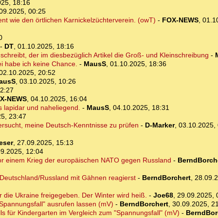
025, 18:16
09.2025, 00:25
ent wie den örtlichen Karnickelzüchterverein. (owT)
-
FOX-NEWS
,
01.1
0
-
DT
,
01.10.2025, 18:16
chreibt, der im diesbezüglich Artikel die Groß- und Kleinschreibung
-
 habe ich keine Chance.
-
MausS
,
01.10.2025, 18:36
02.10.2025, 20:52
ausS
,
03.10.2025, 10:26
22:27
X-NEWS
,
04.10.2025, 16:04
es lapidar und naheliegend.
-
MausS
,
04.10.2025, 18:31
5, 23:47
ersucht, meine Deutsch-Kenntnisse zu prüfen
-
D-Marker
,
03.10.2025,
Leser
,
27.09.2025, 15:13
09.2025, 12:04
vor einem Krieg der europäischen NATO gegen Russland
-
BerndBorch
 Deutschland/Russland mit Gähnen reagierst
-
BerndBorchert
,
28.09.2
 die Ukraine freigegeben. Der Winter wird heiß.
-
Joe68
,
29.09.2025, 
"Spannungsfall" ausrufen lassen (mV)
-
BerndBorchert
,
30.09.2025, 2
s für Kindergarten im Vergleich zum "Spannungsfall" (mV)
-
BerndBor