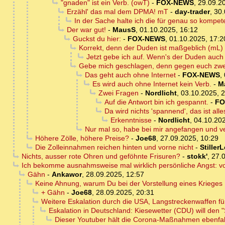
"gnaden" ist ein Verb. (owT)
-
FOX-NEWS
,
29.09.2
Erzähl' das mal dem DPMA! mT
-
day-trader
,
30.
In der Sache halte ich die für genau so kompet
Der war gut!
-
MausS
,
01.10.2025, 16:12
Guckst du hier:
-
FOX-NEWS
,
01.10.2025, 17:2
Korrekt, denn der Duden ist maßgeblich (mL)
Jetzt gebe ich auf. Wenn's der Duden auch s
Gebe mich geschlagen, denn gegen euch zwei
Das geht auch ohne Internet
-
FOX-NEWS
,
Es wird auch ohne Internet kein Verb.
-
M
Zwei Fragen
-
Nordlicht
,
03.10.2025, 
Auf die Antwort bin ich gespannt.
-
FO
Da wird nichts 'spannend', das ist all
Erkenntnisse
-
Nordlicht
,
04.10.202
Nur mal so, habe bei mir angefangen und v
Höhere Zölle, höhere Preise?
-
Joe68
,
27.09.2025, 10:29
Die Zolleinnahmen reichen hinten und vorne nicht
-
Stiller
Nichts, ausser rote Ohren und geföhnte Frisuren?
-
stokk'
,
27.
Ich bekomme ausnahmsweise mal wirklich persönliche Angst: 
Gähn
-
Ankawor
,
28.09.2025, 12:57
Keine Ahnung, warum Du bei der Vorstellung eines Krieges
+ Gähn
-
Joe68
,
28.09.2025, 20:31
Weitere Eskalation durch die USA, Langstreckenwaffen für
Eskalation in Deutschland: Kiesewetter (CDU) will den 
Dieser Youtuber hält die Corona-Maßnahmen ebenfall