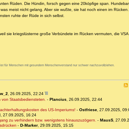
anten Rüden. Die Hündin, forsch gegen eine 20köpfige span. Hundeba
 was meist nicht gelang. Aber sie wußte, sie hat noch einen im Rücken
sten ruhte der Rüde in sich selbst.
weil sie kriegslüsterne große Verbündete im Rücken vermuten, die VSA
 ist für Menschen mit gesundem Menschenverstand nur schwer nachzuvollziehen.
ow_2
,
26.09.2025, 22:24
 von Staatsbediensteten.
-
Plancius
,
26.09.2025, 22:44
 Machterhaltungskosten des US-Imperiums!
-
Ostfriese
,
27.09.2025, 09:
l
,
27.09.2025, 16:24
ang zu verhindern bzw. wenigstens hinauszuzögern.
-
MausS
,
27.09.
usdrücken
-
D-Marker
,
29.09.2025, 15:15