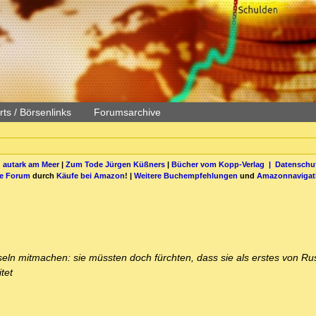
ts / Börsenlinks
Forumsarchive
 autark am Meer
|
Zum Tode Jürgen Küßners
|
Bücher vom Kopp-Verlag |
Datenschut
be Forum
durch
Käufe bei Amazon
! |
Weitere Buchempfehlungen
und
Amazonnavigat
sseln mitmachen: sie müssten doch fürchten, dass sie als erstes von Ru
tet