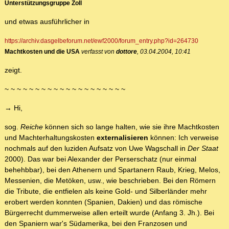
Unterstützungsgruppe Zoll
und etwas ausführlicher in
https://archiv.dasgelbeforum.net/ewf2000/forum_entry.php?id=264730
Machtkosten und die USA
verfasst von
dottore
, 03.04.2004, 10:41
zeigt.
~ ~ ~ ~ ~ ~ ~ ~ ~ ~ ~ ~ ~ ~ ~ ~ ~ ~ ~ ~
→ Hi,
sog.
Reiche
können sich so lange halten, wie sie ihre Machtkosten
und Machterhaltungskosten
externalisieren
können: Ich verweise
nochmals auf den luziden Aufsatz von Uwe Wagschall in
Der Staat
2000). Das war bei Alexander der Perserschatz (nur einmal
behehbbar), bei den Athenern und Spartanern Raub, Krieg, Melos,
Messenien, die Metöken, usw., wie beschrieben. Bei den Römern
die Tribute, die entfielen als keine Gold- und Silberländer mehr
erobert werden konnten (Spanien, Dakien) und das römische
Bürgerrecht dummerweise allen erteilt wurde (Anfang 3. Jh.). Bei
den Spaniern war's Südamerika, bei den Franzosen und