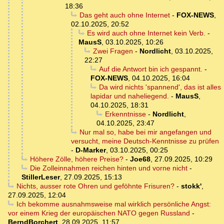
18:36
Das geht auch ohne Internet
-
FOX-NEWS
,
02.10.2025, 20:52
Es wird auch ohne Internet kein Verb.
-
MausS
,
03.10.2025, 10:26
Zwei Fragen
-
Nordlicht
,
03.10.2025,
22:27
Auf die Antwort bin ich gespannt.
-
FOX-NEWS
,
04.10.2025, 16:04
Da wird nichts 'spannend', das ist alles
lapidar und naheliegend.
-
MausS
,
04.10.2025, 18:31
Erkenntnisse
-
Nordlicht
,
04.10.2025, 23:47
Nur mal so, habe bei mir angefangen und
versucht, meine Deutsch-Kenntnisse zu prüfen
-
D-Marker
,
03.10.2025, 00:25
Höhere Zölle, höhere Preise?
-
Joe68
,
27.09.2025, 10:29
Die Zolleinnahmen reichen hinten und vorne nicht
-
StillerLeser
,
27.09.2025, 15:13
Nichts, ausser rote Ohren und geföhnte Frisuren?
-
stokk'
,
27.09.2025, 12:04
Ich bekomme ausnahmsweise mal wirklich persönliche Angst:
vor einem Krieg der europäischen NATO gegen Russland
-
BerndBorchert
,
28.09.2025, 11:57