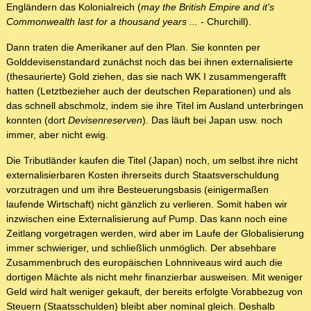
Engländern das Kolonialreich (
may the British Empire and it's
Commonwealth last for a thousand years ...
- Churchill).
Dann traten die Amerikaner auf den Plan. Sie konnten per
Golddevisenstandard zunächst noch das bei ihnen externalisierte
(thesaurierte) Gold ziehen, das sie nach WK I zusammengerafft
hatten (Letztbezieher auch der deutschen Reparationen) und als
das schnell abschmolz, indem sie ihre Titel im Ausland unterbringen
konnten (dort
Devisenreserven
). Das läuft bei Japan usw. noch
immer, aber nicht ewig.
Die Tributländer kaufen die Titel (Japan) noch, um selbst ihre nicht
externalisierbaren Kosten ihrerseits durch Staatsverschuldung
vorzutragen und um ihre Besteuerungsbasis (einigermaßen
laufende Wirtschaft) nicht gänzlich zu verlieren. Somit haben wir
inzwischen eine Externalisierung auf Pump. Das kann noch eine
Zeitlang vorgetragen werden, wird aber im Laufe der Globalisierung
immer schwieriger, und schließlich unmöglich. Der absehbare
Zusammenbruch des europäischen Lohnniveaus wird auch die
dortigen Mächte als nicht mehr finanzierbar ausweisen. Mit weniger
Geld wird halt weniger gekauft, der bereits erfolgte Vorabbezug von
Steuern (Staatsschulden) bleibt aber nominal gleich. Deshalb