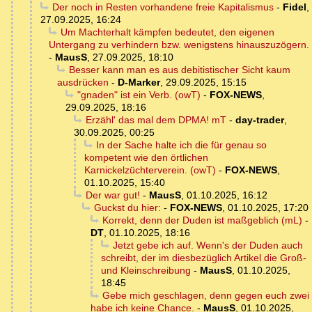
Der noch in Resten vorhandene freie Kapitalismus
-
Fidel
,
27.09.2025, 16:24
Um Machterhalt kämpfen bedeutet, den eigenen
Untergang zu verhindern bzw. wenigstens hinauszuzögern.
-
MausS
,
27.09.2025, 18:10
Besser kann man es aus debitistischer Sicht kaum
ausdrücken
-
D-Marker
,
29.09.2025, 15:15
"gnaden" ist ein Verb. (owT)
-
FOX-NEWS
,
29.09.2025, 18:16
Erzähl' das mal dem DPMA! mT
-
day-trader
,
30.09.2025, 00:25
In der Sache halte ich die für genau so
kompetent wie den örtlichen
Karnickelzüchterverein. (owT)
-
FOX-NEWS
,
01.10.2025, 15:40
Der war gut!
-
MausS
,
01.10.2025, 16:12
Guckst du hier:
-
FOX-NEWS
,
01.10.2025, 17:20
Korrekt, denn der Duden ist maßgeblich (mL)
-
DT
,
01.10.2025, 18:16
Jetzt gebe ich auf. Wenn's der Duden auch
schreibt, der im diesbezüglich Artikel die Groß-
und Kleinschreibung
-
MausS
,
01.10.2025,
18:45
Gebe mich geschlagen, denn gegen euch zwei
habe ich keine Chance.
-
MausS
,
01.10.2025,