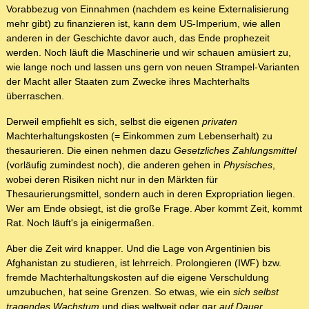
Vorabbezug von Einnahmen (nachdem es keine Externalisierung
mehr gibt) zu finanzieren ist, kann dem US-Imperium, wie allen
anderen in der Geschichte davor auch, das Ende prophezeit
werden. Noch läuft die Maschinerie und wir schauen amüsiert zu,
wie lange noch und lassen uns gern von neuen Strampel-Varianten
der Macht aller Staaten zum Zwecke ihres Machterhalts
überraschen.
Derweil empfiehlt es sich, selbst die eigenen
privaten
Machterhaltungskosten (= Einkommen zum Lebenserhalt) zu
thesaurieren. Die einen nehmen dazu
Gesetzliches Zahlungsmittel
(vorläufig zumindest noch), die anderen gehen in
Physisches
,
wobei deren Risiken nicht nur in den Märkten für
Thesaurierungsmittel, sondern auch in deren Expropriation liegen.
Wer am Ende obsiegt, ist die große Frage. Aber kommt Zeit, kommt
Rat. Noch läuft's ja einigermaßen.
Aber die Zeit wird knapper. Und die Lage von Argentinien bis
Afghanistan zu studieren, ist lehrreich. Prolongieren (IWF) bzw.
fremde Machterhaltungskosten auf die eigene Verschuldung
umzubuchen, hat seine Grenzen. So etwas, wie ein
sich selbst
tragendes Wachstum
und dies weltweit oder gar
auf Dauer