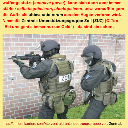
waffengestützt (
coercive power
), kann sich dann aber immer
stärker
selbstlegitimieren
,
ideologisieren
, usw. woraufhin gern
die Waffe als
ultima ratio rerum
aus den Augen verloren wird.
Nimm die
Zentrale Unterstützungsgruppe Zoll (ZUZ)
(O-Ton:
"Bei uns geht's immer nur um Geld") - da sind sie schon:
https://uniformkarriere.com/zuz-zentrale-unterstuetzungsgruppe-zoll/
Zentrale