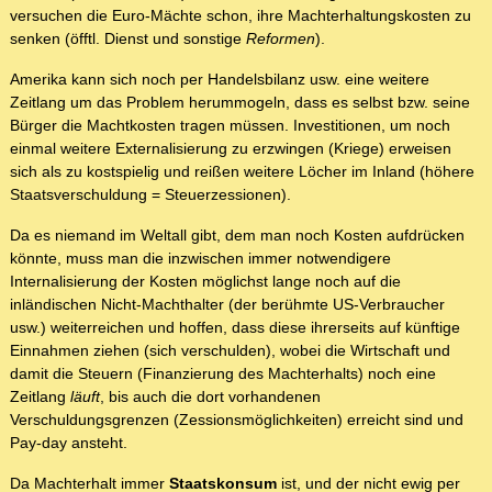
versuchen die Euro-Mächte schon, ihre Machterhaltungskosten zu
senken (öfftl. Dienst und sonstige
Reformen
).
Amerika kann sich noch per Handelsbilanz usw. eine weitere
Zeitlang um das Problem herummogeln, dass es selbst bzw. seine
Bürger die Machtkosten tragen müssen. Investitionen, um noch
einmal weitere Externalisierung zu erzwingen (Kriege) erweisen
sich als zu kostspielig und reißen weitere Löcher im Inland (höhere
Staatsverschuldung = Steuerzessionen).
Da es niemand im Weltall gibt, dem man noch Kosten aufdrücken
könnte, muss man die inzwischen immer notwendigere
Internalisierung der Kosten möglichst lange noch auf die
inländischen Nicht-Machthalter (der berühmte US-Verbraucher
usw.) weiterreichen und hoffen, dass diese ihrerseits auf künftige
Einnahmen ziehen (sich verschulden), wobei die Wirtschaft und
damit die Steuern (Finanzierung des Machterhalts) noch eine
Zeitlang
läuft
, bis auch die dort vorhandenen
Verschuldungsgrenzen (Zessionsmöglichkeiten) erreicht sind und
Pay-day ansteht.
Da Machterhalt immer
Staatskonsum
ist, und der nicht ewig per