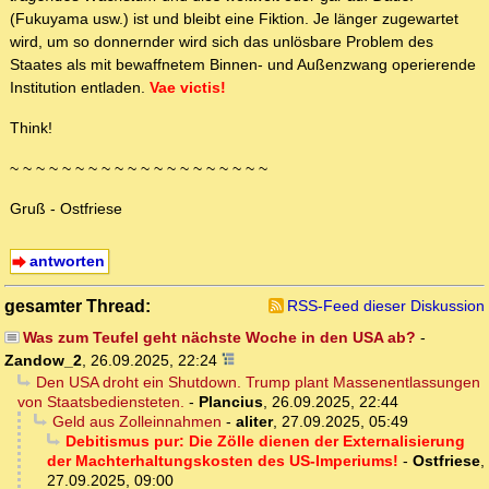
(Fukuyama usw.) ist und bleibt eine Fiktion. Je länger zugewartet
wird, um so donnernder wird sich das unlösbare Problem des
Staates als mit bewaffnetem Binnen- und Außenzwang operierende
Institution entladen.
Vae victis!
Think!
~ ~ ~ ~ ~ ~ ~ ~ ~ ~ ~ ~ ~ ~ ~ ~ ~ ~ ~ ~
Gruß - Ostfriese
antworten
gesamter Thread:
RSS-Feed dieser Diskussion
Was zum Teufel geht nächste Woche in den USA ab?
-
Zandow_2
,
26.09.2025, 22:24
Den USA droht ein Shutdown. Trump plant Massenentlassungen
von Staatsbediensteten.
-
Plancius
,
26.09.2025, 22:44
Geld aus Zolleinnahmen
-
aliter
,
27.09.2025, 05:49
Debitismus pur: Die Zölle dienen der Externalisierung
der Machterhaltungskosten des US-Imperiums!
-
Ostfriese
,
27.09.2025, 09:00