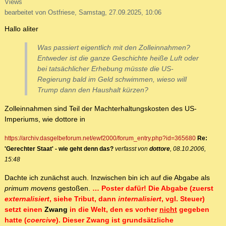
Views
bearbeitet von Ostfriese, Samstag, 27.09.2025, 10:06
Hallo aliter
Was passiert eigentlich mit den Zolleinnahmen?
Entweder ist die ganze Geschichte heiße Luft oder
bei tatsächlicher Erhebung müsste die US-
Regierung bald im Geld schwimmen, wieso will
Trump dann den Haushalt kürzen?
Zolleinnahmen sind Teil der Machterhaltungskosten des US-
Imperiums, wie dottore in
https://archiv.dasgelbeforum.net/ewf2000/forum_entry.php?id=365680
Re:
'Gerechter Staat' - wie geht denn das?
verfasst von
dottore
, 08.10.2006,
15:48
Dachte ich zunächst auch. Inzwischen bin ich auf die Abgabe als
primum movens
gestoßen.
… Poster dafür! Die Abgabe (zuerst
externalisiert
, siehe Tribut, dann
internalisiert
, vgl. Steuer)
setzt einen
Zwang
in die Welt, den es vorher
nicht
gegeben
hatte (
coercive
). Dieser Zwang ist grundsätzliche