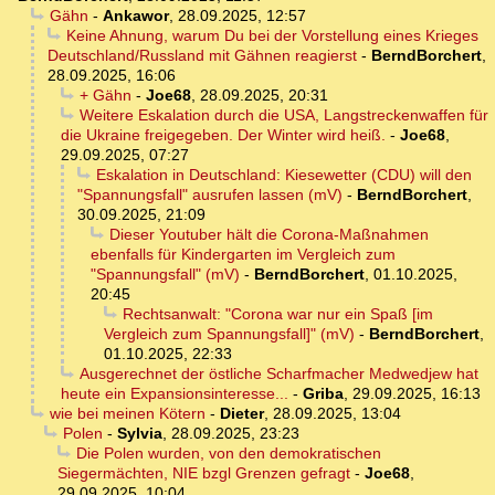
Gähn
-
Ankawor
,
28.09.2025, 12:57
Keine Ahnung, warum Du bei der Vorstellung eines Krieges
Deutschland/Russland mit Gähnen reagierst
-
BerndBorchert
,
28.09.2025, 16:06
+ Gähn
-
Joe68
,
28.09.2025, 20:31
Weitere Eskalation durch die USA, Langstreckenwaffen für
die Ukraine freigegeben. Der Winter wird heiß.
-
Joe68
,
29.09.2025, 07:27
Eskalation in Deutschland: Kiesewetter (CDU) will den
"Spannungsfall" ausrufen lassen (mV)
-
BerndBorchert
,
30.09.2025, 21:09
Dieser Youtuber hält die Corona-Maßnahmen
ebenfalls für Kindergarten im Vergleich zum
"Spannungsfall" (mV)
-
BerndBorchert
,
01.10.2025,
20:45
Rechtsanwalt: "Corona war nur ein Spaß [im
Vergleich zum Spannungsfall]" (mV)
-
BerndBorchert
,
01.10.2025, 22:33
Ausgerechnet der östliche Scharfmacher Medwedjew hat
heute ein Expansionsinteresse...
-
Griba
,
29.09.2025, 16:13
wie bei meinen Kötern
-
Dieter
,
28.09.2025, 13:04
Polen
-
Sylvia
,
28.09.2025, 23:23
Die Polen wurden, von den demokratischen
Siegermächten, NIE bzgl Grenzen gefragt
-
Joe68
,
29.09.2025, 10:04